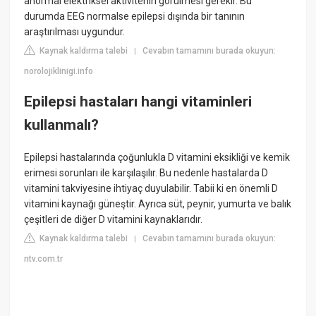
anormal elektriksel aktivitenin görülmesi gerekir. Bu
durumda EEG normalse epilepsi dışında bir tanının
araştırılması uygundur.
Kaynak kaldırma talebi
Cevabın tamamını burada okuyun:
|
norolojiklinigi.info
Epilepsi hastaları hangi vitaminleri
kullanmalı?
Epilepsi hastalarında çoğunlukla D vitamini eksikliği ve kemik
erimesi sorunları ile karşılaşılır. Bu nedenle hastalarda D
vitamini takviyesine ihtiyaç duyulabilir. Tabii ki en önemli D
vitamini kaynağı güneştir. Ayrıca süt, peynir, yumurta ve balık
çeşitleri de diğer D vitamini kaynaklarıdır.
Kaynak kaldırma talebi
Cevabın tamamını burada okuyun:
|
ntv.com.tr