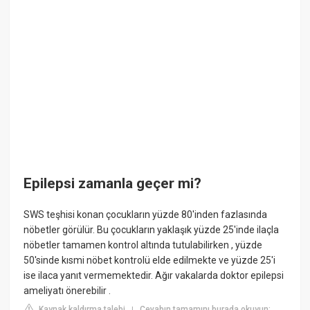
Epilepsi zamanla geçer mi?
SWS teşhisi konan çocukların yüzde 80'inden fazlasında
nöbetler görülür. Bu çocukların yaklaşık yüzde 25'inde ilaçla
nöbetler tamamen kontrol altında tutulabilirken , yüzde
50'sinde kısmi nöbet kontrolü elde edilmekte ve yüzde 25'i
ise ilaca yanıt vermemektedir. Ağır vakalarda doktor epilepsi
ameliyatı önerebilir .
Kaynak kaldırma talebi
Cevabın tamamını burada okuyun:
|