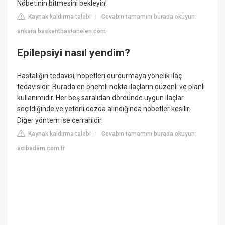
Nöbetinin bitmesini bekleyin!
Kaynak kaldırma talebi
Cevabın tamamını burada okuyun:
|
ankara.baskenthastaneleri.com
Epilepsiyi nasıl yendim?
Hastalığın tedavisi, nöbetleri durdurmaya yönelik ilaç
tedavisidir. Burada en önemli nokta ilaçların düzenli ve planlı
kullanımıdır. Her beş saralıdan dördünde uygun ilaçlar
seçildiğinde ve yeterli dozda alındığında nöbetler kesilir.
Diğer yöntem ise cerrahidir.
Kaynak kaldırma talebi
Cevabın tamamını burada okuyun:
|
acibadem.com.tr