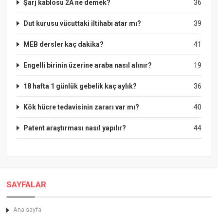
Şarj kablosu 2A ne demek?
36
Dut kurusu vücuttaki iltihabı atar mı?
39
MEB dersler kaç dakika?
41
Engelli birinin üzerine araba nasıl alınır?
19
18 hafta 1 günlük gebelik kaç aylık?
36
Kök hücre tedavisinin zararı var mı?
40
Patent araştırması nasıl yapılır?
44
SAYFALAR
Ana sayfa