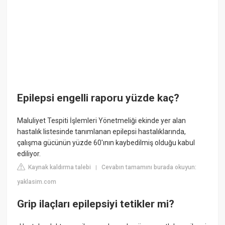
Epilepsi engelli raporu yüzde kaç?
Maluliyet Tespiti İşlemleri Yönetmeliği ekinde yer alan
hastalık listesinde tanımlanan epilepsi hastalıklarında,
çalışma gücünün yüzde 60'ının kaybedilmiş olduğu kabul
ediliyor.
Kaynak kaldırma talebi
Cevabın tamamını burada okuyun:
|
yaklasim.com
Grip ilaçları epilepsiyi tetikler mi?