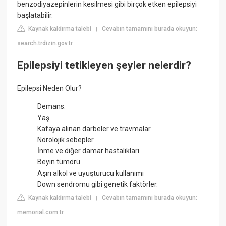
benzodiyazepinlerin kesilmesi gibi birçok etken epilepsiyi
başlatabilir.
Kaynak kaldırma talebi
Cevabın tamamını burada okuyun:
|
search.trdizin.gov.tr
Epilepsiyi tetikleyen şeyler nelerdir?
Epilepsi Neden Olur?
Demans.
Yaş
Kafaya alınan darbeler ve travmalar.
Nörolojik sebepler.
İnme ve diğer damar hastalıkları
Beyin tümörü
Aşırı alkol ve uyuşturucu kullanımı
Down sendromu gibi genetik faktörler.
Kaynak kaldırma talebi
Cevabın tamamını burada okuyun:
|
memorial.com.tr