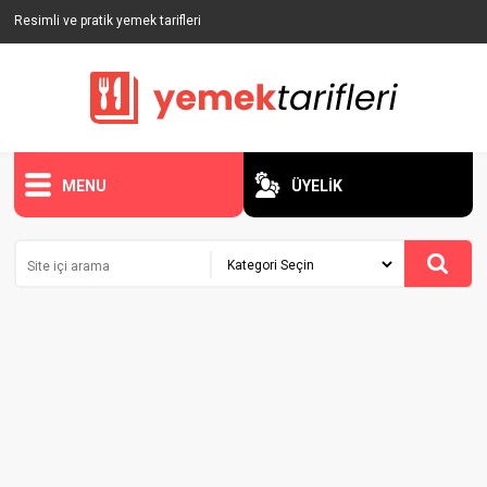
Resimli ve pratik yemek tarifleri
MENU
ÜYELİK