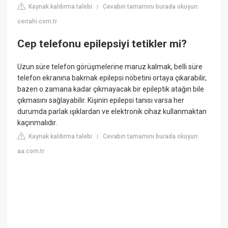
Kaynak kaldırma talebi
Cevabın tamamını burada okuyun:
|
cerrahi.com.tr
Cep telefonu epilepsiyi tetikler mi?
Uzun süre telefon görüşmelerine maruz kalmak, belli süre
telefon ekranına bakmak epilepsi nöbetini ortaya çıkarabilir,
bazen o zamana kadar çıkmayacak bir epileptik atağın bile
çıkmasını sağlayabilir. Kişinin epilepsi tanısı varsa her
durumda parlak ışıklardan ve elektronik cihaz kullanmaktan
kaçınmalıdır.
Kaynak kaldırma talebi
Cevabın tamamını burada okuyun:
|
aa.com.tr