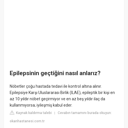
Epilepsinin geçtiğini nasıl anlarız?
Nöbetler çoğu hastada tedavi ile kontrol altına alınır.
Epilepsiye Karşı Uluslararası Birlik (ILAE), epileptik bir kişi en
az 10 yıldır nöbet geçirmiyor ve en az beş yıldır ilaç da
kullanmıyorsa; iyileşmiş kabul eder.
Kaynak kaldırma talebi
Cevabın tamamını burada okuyun:
|
okanhastanesi.com.tr