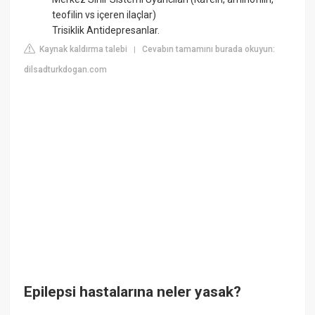
teofilin vs içeren ilaçlar)
Trisiklik Antidepresanlar.
Kaynak kaldırma talebi
Cevabın tamamını burada okuyun:
|
dilsadturkdogan.com
Epilepsi hastalarına neler yasak?