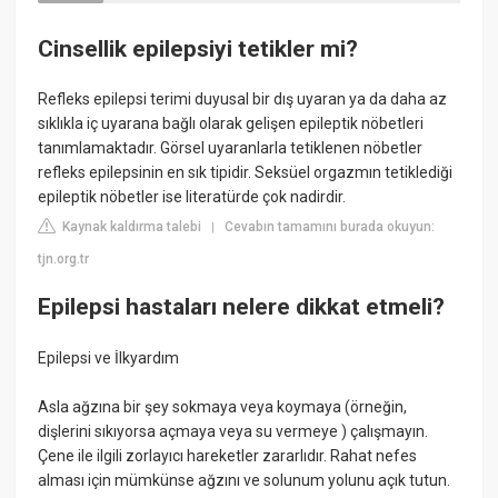
Cinsellik epilepsiyi tetikler mi?
Refleks epilepsi terimi duyusal bir dış uyaran ya da daha az
sıklıkla iç uyarana bağlı olarak gelişen epileptik nöbetleri
tanımlamaktadır. Görsel uyaranlarla tetiklenen nöbetler
refleks epilepsinin en sık tipidir. Seksüel orgazmın tetiklediği
epileptik nöbetler ise literatürde çok nadirdir.
Kaynak kaldırma talebi
Cevabın tamamını burada okuyun:
|
tjn.org.tr
Epilepsi hastaları nelere dikkat etmeli?
Epilepsi ve İlkyardım
Asla ağzına bir şey sokmaya veya koymaya (örneğin,
dişlerini sıkıyorsa açmaya veya su vermeye ) çalışmayın.
Çene ile ilgili zorlayıcı hareketler zararlıdır. Rahat nefes
alması için mümkünse ağzını ve solunum yolunu açık tutun.