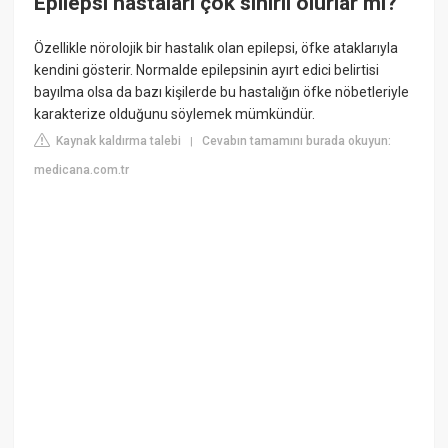
Epilepsi hastaları çok sinirli olurlar mı?
Özellikle nörolojik bir hastalık olan epilepsi, öfke ataklarıyla
kendini gösterir. Normalde epilepsinin ayırt edici belirtisi
bayılma olsa da bazı kişilerde bu hastalığın öfke nöbetleriyle
karakterize olduğunu söylemek mümkündür.
Kaynak kaldırma talebi
Cevabın tamamını burada okuyun:
|
medicana.com.tr