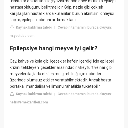
-Hastalar doktoruna ilaç yazdırmadan önce mutlaka epilepsi
hastası olduğunu belirtmelidir. Grip, nezle gibi çok sık
karşılaşılan hastalıklarda kullanılan burun akıntısını önleyici
ilaçlar, epilepsi nöbetini arttırmaktadır.
Kaynak kaldırma talebi
Cevabın tamamını burada okuyun:
|
m.youtube.com
Epilepsiye hangi meyve iyi gelir?
Çay, kahve ve kola gibi içecekler kafein içerdiği için epilepsi
krizini tetikleyen içecekler arasındadır. Greyfurt ve nar gibi
meyveler ilaçlarla etkileşime girebildiği için nöbetler
üzerinde olumsuz etkiler yaratabilmektedir. Ancak hasta
portakal, mandalina ve limonu rahatlıkla tüketebilir.
Kaynak kaldırma talebi
Cevabın tamamını burada okuyun:
|
nefisyemektarifleri.com