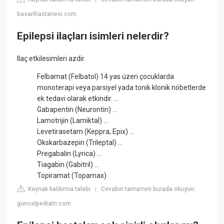
basarihastanesi.com
Epilepsi ilaçları isimleri nelerdir?
Ilaç etkilesimleri azdir.
Felbamat (Felbatol) 14 yas üzeri çocuklarda
monoterapi veya parsiyel yada tonik klonik nöbetlerde
ek tedavi olarak etkindir. ...
Gabapentin (Neurontin) ...
Lamotrijin (Lamiktal) ...
Levetirasetam (Keppra, Epix) ...
Okskarbazepin (Trileptal) ...
Pregabalin (Lyrica) ...
Tiagabin (Gabitril) ...
Topiramat (Topamax)
Kaynak kaldırma talebi
Cevabın tamamını burada okuyun:
|
guncelpediatri.com