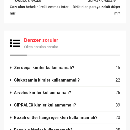
←
Önceki makale
Sonraki makale
→
Gazı olan bebek sürekli emmek ister
Biriktirilen paraya zekât düşer
mi?
mi?
Benzer sorular
Sıkça sorulan sorular
Zerdeçal kimler kullanmamalı?
45
Glukozamin kimler kullanmamalı?
22
Arveles kimler kullanmamalı?
26
CIPRALEX kimler kullanmamalı?
39
Rozalı ciltler hangi içerikleri kullanmamalı?
20
Ecopirin kimler kullanmamalı?
25