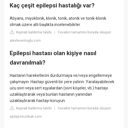
Kaç çeşit epilepsi hastalığı var?
Abyans, miyoklonik, klonik, tonik, atonik ve tonik-klonik
olmak üzere altı başlıkta incelenebilirler.
Kaynak kaldırma talebi
Cevabın tamamını burada okuyun:
|
alevleventoglu.com
Epilepsi hastası olan kişiye nasıl
davranılmalı?
Hastanın hareketlerini durdurmaya ve/veya engellemeye
çalışmayın. Hastayı güvenli bir yere yatırın. Yaralayabilecek
ucu sivri veya sert eşyalardan (sivri köşeler, vb.) hastayı
uzaklaştırarak veya bunları hastanın yanından
uzaklaştırarak hastayı koruyun.
Kaynak kaldırma talebi
Cevabın tamamını burada okuyun:
|
epilepsiicinbak.com