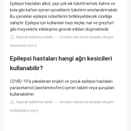
Epilepsi hastaları alkol, çayı çok sık tüketmemeli, kahve ve
kola gibi kafein içeren içeceklerin tüketimi sınırlandırmalıdır.
Bu içecekler epilepsi nöbetlerini tetikleyebilecek özelliğe
sahiptir. Epilepsi için kullanılan bazı ilaçlar, nar ve greyfurt
gibi meyvelerle etkileşime girerek etkileri düşmektedir.
Kaynak kaldırma talebi
Cevabın tamamını burada okuyun:
|
memorial.com.tr
Epilepsi hastaları hangi ağrı kesicileri
kullanabilir?
COVID-19'a yakalanan erişkin ve çocuk epilepsi hastaları
parasetamol (asetaminofen) içeren tablet veya şurupları
kullanabilirler.
Kaynak kaldırma talebi
Cevabın tamamını burada okuyun:
|
turkepilepsi.org.tr