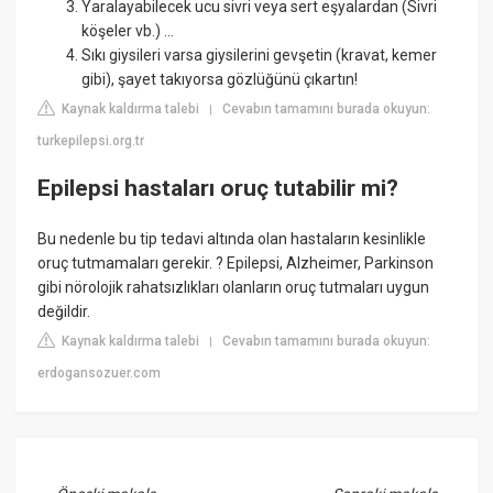
Yaralayabilecek ucu sivri veya sert eşyalardan (Sivri
köşeler vb.) ...
Sıkı giysileri varsa giysilerini gevşetin (kravat, kemer
gibi), şayet takıyorsa gözlüğünü çıkartın!
Kaynak kaldırma talebi
Cevabın tamamını burada okuyun:
|
turkepilepsi.org.tr
Epilepsi hastaları oruç tutabilir mi?
Bu nedenle bu tip tedavi altında olan hastaların kesinlikle
oruç tutmamaları gerekir. ? Epilepsi, Alzheimer, Parkinson
gibi nörolojik rahatsızlıkları olanların oruç tutmaları uygun
değildir.
Kaynak kaldırma talebi
Cevabın tamamını burada okuyun:
|
erdogansozuer.com