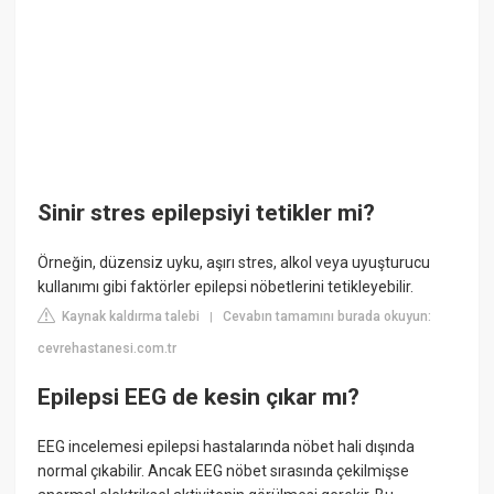
Sinir stres epilepsiyi tetikler mi?
Örneğin, düzensiz uyku, aşırı stres, alkol veya uyuşturucu
kullanımı gibi faktörler epilepsi nöbetlerini tetikleyebilir.
Kaynak kaldırma talebi
Cevabın tamamını burada okuyun:
|
cevrehastanesi.com.tr
Epilepsi EEG de kesin çıkar mı?
EEG incelemesi epilepsi hastalarında nöbet hali dışında
normal çıkabilir. Ancak EEG nöbet sırasında çekilmişse