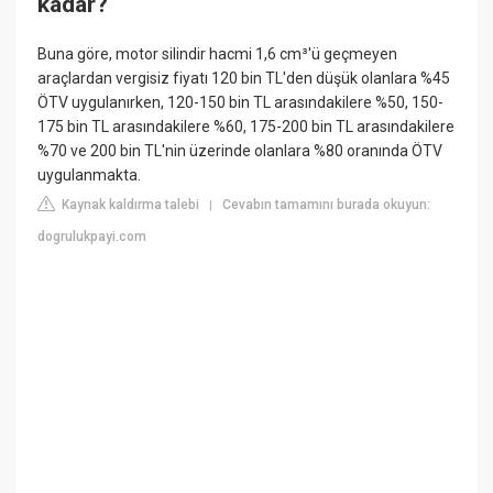
kadar?
Buna göre, motor silindir hacmi 1,6 cm³'ü geçmeyen
araçlardan vergisiz fiyatı 120 bin TL'den düşük olanlara %45
ÖTV uygulanırken, 120-150 bin TL arasındakilere %50, 150-
175 bin TL arasındakilere %60, 175-200 bin TL arasındakilere
%70 ve 200 bin TL'nin üzerinde olanlara %80 oranında ÖTV
uygulanmakta.
Kaynak kaldırma talebi
Cevabın tamamını burada okuyun:
|
dogrulukpayi.com