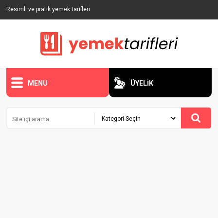
Resimli ve pratik yemek tarifleri
MENU
ÜYELİK