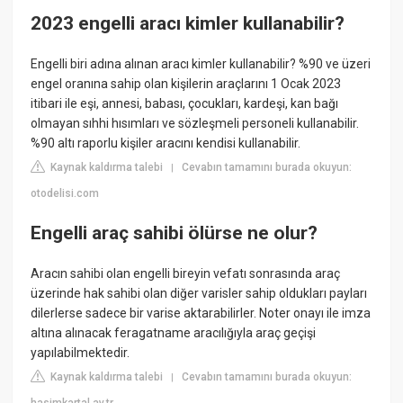
2023 engelli aracı kimler kullanabilir?
Engelli biri adına alınan aracı kimler kullanabilir? %90 ve üzeri
engel oranına sahip olan kişilerin araçlarını 1 Ocak 2023
itibari ile eşi, annesi, babası, çocukları, kardeşi, kan bağı
olmayan sıhhi hısımları ve sözleşmeli personeli kullanabilir.
%90 altı raporlu kişiler aracını kendisi kullanabilir.
Kaynak kaldırma talebi
Cevabın tamamını burada okuyun:
|
otodelisi.com
Engelli araç sahibi ölürse ne olur?
Aracın sahibi olan engelli bireyin vefatı sonrasında araç
üzerinde hak sahibi olan diğer varisler sahip oldukları payları
dilerlerse sadece bir varise aktarabilirler. Noter onayı ile imza
altına alınacak feragatname aracılığıyla araç geçişi
yapılabilmektedir.
Kaynak kaldırma talebi
Cevabın tamamını burada okuyun:
|