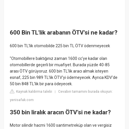
600 Bin TL'lik arabanın ÖTV'si ne kadar?
600 bin TL'lik otomobilde 225 bin TL ÖTV ödenmeyecek
"Otomobillere baktığınız zaman 1600 cc'ye kadar olan
otomobillerde geçerli bir muafiyet. Burada yüzde 40-85
arası ÖTV görüyoruz. 600 bin TL'lik aracı almak isteyen
esnaf, 225 bin 989 TL'lik ÖTV'yi ödemeyecek. Ayrıca KDV'de
50 bin 848 TL'lik bir para ödeyecek.
Kaynak kaldırma talebi
Cevabın tamamını burada okuyun:
|
yenisafak.com
350 bin liralık aracın ÖTV'si ne kadar?
Motor silindir hacmi 1600 santimetreküp olan ve vergisiz