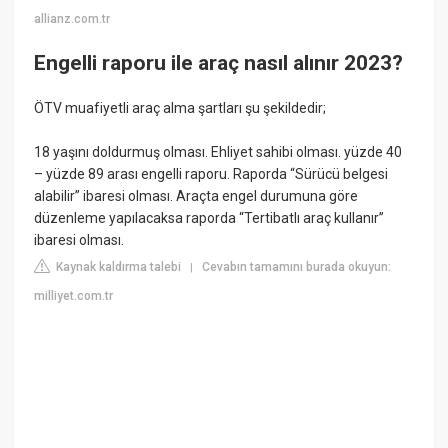
allianz.com.tr
Engelli raporu ile araç nasıl alınır 2023?
ÖTV muafiyetli araç alma şartları şu şekildedir;
18 yaşını doldurmuş olması. Ehliyet sahibi olması. yüzde 40
– yüzde 89 arası engelli raporu. Raporda “Sürücü belgesi
alabilir” ibaresi olması. Araçta engel durumuna göre
düzenleme yapılacaksa raporda “Tertibatlı araç kullanır”
ibaresi olması.
Kaynak kaldırma talebi
Cevabın tamamını burada okuyun:
|
milliyet.com.tr