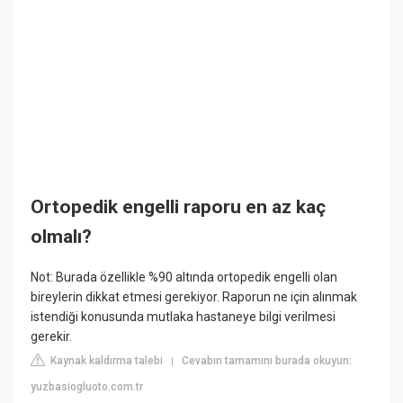
Ortopedik engelli raporu en az kaç
olmalı?
Not: Burada özellikle %90 altında ortopedik engelli olan
bireylerin dikkat etmesi gerekiyor. Raporun ne için alınmak
istendiği konusunda mutlaka hastaneye bilgi verilmesi
gerekir.
Kaynak kaldırma talebi
Cevabın tamamını burada okuyun:
|
yuzbasiogluoto.com.tr