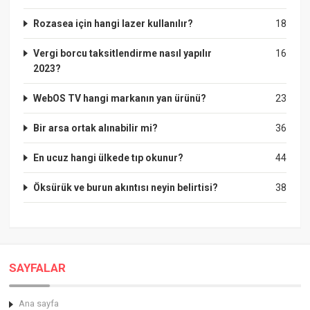
Rozasea için hangi lazer kullanılır?
18
Vergi borcu taksitlendirme nasıl yapılır
16
2023?
WebOS TV hangi markanın yan ürünü?
23
Bir arsa ortak alınabilir mi?
36
En ucuz hangi ülkede tıp okunur?
44
Öksürük ve burun akıntısı neyin belirtisi?
38
SAYFALAR
Ana sayfa