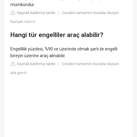
mümkündür.
Kaynak kaldırma talebi
Cevabın tamamını burada okuyun:
|
hurriyet.com.tr
Hangi tür engelliler araç alabilir?
Engellilik yüzdesi, %90 ve üzerinde olmak şartı ile engelli
bireyin üzerine araç alınabilir.
Kaynak kaldırma talebi
Cevabın tamamını burada okuyun:
|
aile.gov.tr