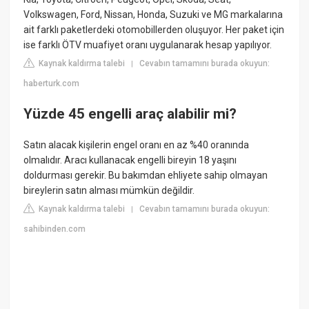
Volkswagen, Ford, Nissan, Honda, Suzuki ve MG markalarına
ait farklı paketlerdeki otomobillerden oluşuyor. Her paket için
ise farklı ÖTV muafiyet oranı uygulanarak hesap yapılıyor.
Kaynak kaldırma talebi
Cevabın tamamını burada okuyun:
|
haberturk.com
Yüzde 45 engelli araç alabilir mi?
Satın alacak kişilerin engel oranı en az %40 oranında
olmalıdır. Aracı kullanacak engelli bireyin 18 yaşını
doldurması gerekir. Bu bakımdan ehliyete sahip olmayan
bireylerin satın alması mümkün değildir.
Kaynak kaldırma talebi
Cevabın tamamını burada okuyun:
|
sahibinden.com