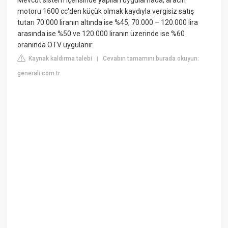
motoru 1600 cc'den küçük olmak kaydıyla vergisiz satış
tutarı 70.000 liranın altında ise %45, 70.000 – 120.000 lira
arasında ise %50 ve 120.000 liranın üzerinde ise %60
oranında ÖTV uygulanır.
Kaynak kaldırma talebi
Cevabın tamamını burada okuyun:
|
generali.com.tr