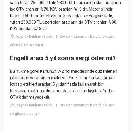
satış tutarı 250.000 TL ile 280.000 TL arasında olan araçların
ise ÖTV oranları %70, KDV oranları %18'dir. Motor silindir
hacmi 1600 santimetreküpe kadar olan ve vergisiz satış
tutarı 280.000 TL üzeri olan araçların da ÖTV oranları %80,
KDV oranları %18'dir.
Kaynak kaldırma talebi
Cevabın tamamını burada okuyun:
|
ethicasigorta.com.tr
Engelli aracı 5 yıl sonra vergi öder mi?
Bu hükme göre; Kanunun 7/2'nci maddesinde düzenlenen
istisnadan yararlanan malul ve engelli lerin bu kapsamda
iktisap ettikleri araçları 5 yıldan fazla kullanarak bir
başkasına satması durumunda, aracı alan kişi tarafından
ÖTV ödenmeyecektir.
Kaynak kaldırma talebi
Cevabın tamamını burada okuyun:
|
vergiraporu.com.tr