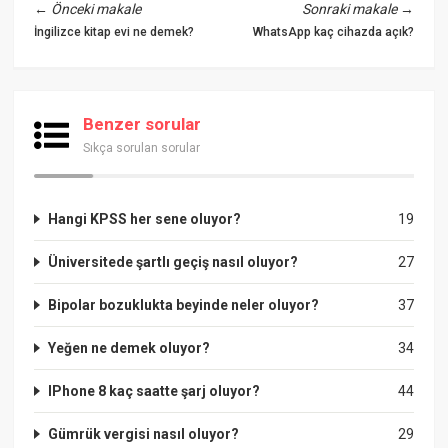
←
Önceki makale
Sonraki makale
→
İngilizce kitap evi ne demek?
WhatsApp kaç cihazda açık?
Benzer sorular
Sıkça sorulan sorular
Hangi KPSS her sene oluyor?
19
Üniversitede şartlı geçiş nasıl oluyor?
27
Bipolar bozuklukta beyinde neler oluyor?
37
Yeğen ne demek oluyor?
34
IPhone 8 kaç saatte şarj oluyor?
44
Gümrük vergisi nasıl oluyor?
29