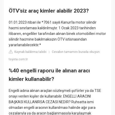
ÖTV'siz araç kimler alabilir 2023?
01.01.2023 itibari ile *7061 sayılı Kanun'la motor silindir
hacmi sınırlaması kaldırılmıştır. 1 Ocak 2023 tarihinden
itibaren, engelliler tarafından alınan binek otomobilleri motor
silindir hacmine bakılmaksızın ÖTV istisnasından
yararlanabilecektir.*
Kaynak kaldırma talebi
Cevabın tamamını burada okuyun:
|
toyota.com.tr
%40 engelli raporu ile alınan aracı
kimler kullanabilir?
Engelli adına alınan araçları sözleşmeli şoförler ya da TSE
onayı verilen kişiler de kullanabilir. ENGELLİ ARACINI
BAŞKASI KULLANIRSA CEZASI NEDİR? Ruhsatta ismi
olmadan engelli aracının kullanılması halinde ağır para
cezalarıyla ya da aracın bağlanmasıyla karşılaşmak