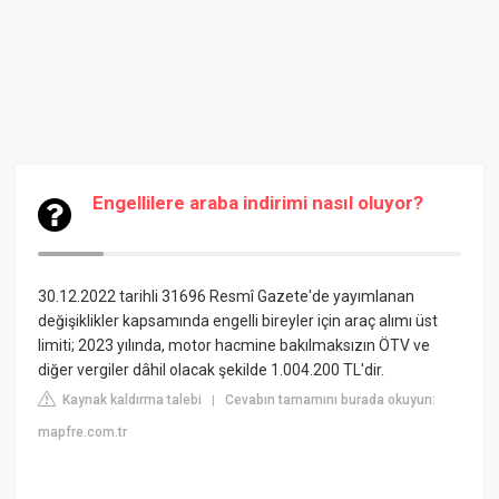
Engellilere araba indirimi nasıl oluyor?
30.12.2022 tarihli 31696 Resmî Gazete'de yayımlanan
değişiklikler kapsamında engelli bireyler için araç alımı üst
limiti; 2023 yılında, motor hacmine bakılmaksızın ÖTV ve
diğer vergiler dâhil olacak şekilde 1.004.200 TL'dir.
Kaynak kaldırma talebi
Cevabın tamamını burada okuyun:
|
mapfre.com.tr