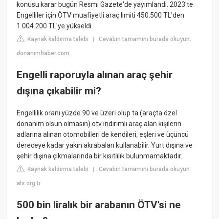
konusu karar bugün Resmi Gazete'de yayımlandı. 2023'te
Engelliler için ÖTV muafiyetli araç limiti 450.500 TL'den
1.004.200 TL'ye yükseldi.
Kaynak kaldırma talebi
Cevabın tamamını burada okuyun:
|
donanimhaber.com
Engelli raporuyla alınan araç şehir
dışına çıkabilir mi?
Engellilik oranı yüzde 90 ve üzeri olup ta (araçta özel
donanım olsun olmasın) ötv indirimli araç alan kişilerin
adlarına alınan otomobilleri de kendileri, eşleri ve üçüncü
dereceye kadar yakın akrabaları kullanabilir. Yurt dışına ve
şehir dışına çıkmalarında bir kısıtlılık bulunmamaktadır.
Kaynak kaldırma talebi
Cevabın tamamını burada okuyun:
|
als.org.tr
500 bin liralık bir arabanın ÖTV'si ne