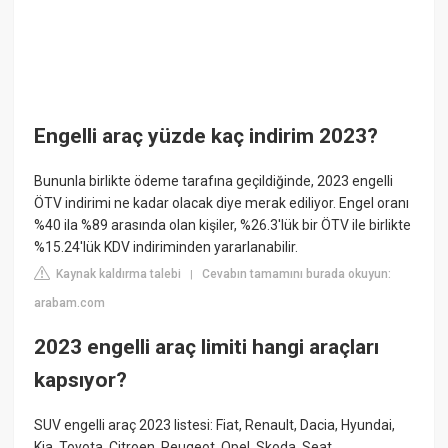
Engelli araç yüzde kaç indirim 2023?
Bununla birlikte ödeme tarafına geçildiğinde, 2023 engelli
ÖTV indirimi ne kadar olacak diye merak ediliyor. Engel oranı
%40 ila %89 arasında olan kişiler, %26.3'lük bir ÖTV ile birlikte
%15.24'lük KDV indiriminden yararlanabilir.
Kaynak kaldırma talebi
Cevabın tamamını burada okuyun:
|
arabam.com
2023 engelli araç limiti hangi araçları
kapsıyor?
SUV engelli araç 2023 listesi: Fiat, Renault, Dacia, Hyundai,
Kia, Toyota, Citroen, Peugeot, Opel, Skoda, Seat,