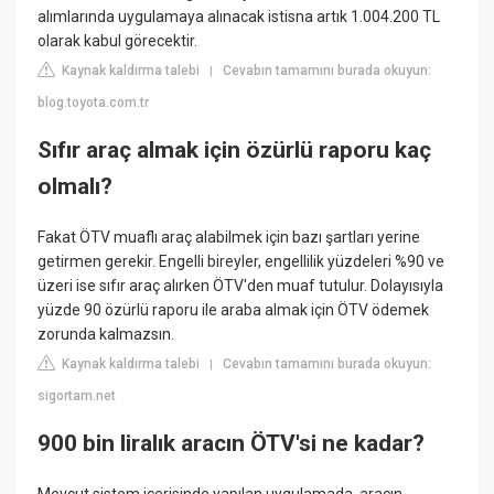
alımlarında uygulamaya alınacak istisna artık 1.004.200 TL
olarak kabul görecektir.
Kaynak kaldırma talebi
Cevabın tamamını burada okuyun:
|
blog.toyota.com.tr
Sıfır araç almak için özürlü raporu kaç
olmalı?
Fakat ÖTV muaflı araç alabilmek için bazı şartları yerine
getirmen gerekir. Engelli bireyler, engellilik yüzdeleri %90 ve
üzeri ise sıfır araç alırken ÖTV'den muaf tutulur. Dolayısıyla
yüzde 90 özürlü raporu ile araba almak için ÖTV ödemek
zorunda kalmazsın.
Kaynak kaldırma talebi
Cevabın tamamını burada okuyun:
|
sigortam.net
900 bin liralık aracın ÖTV'si ne kadar?
Mevcut sistem içerisinde yapılan uygulamada, aracın