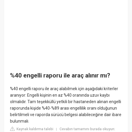
%40 engelli raporu ile araç alınır mı?
%40 engelli raporu ile araç alabilmek için aşağıdaki kriterler
aranıyor: Engelli kişinin en az %40 oranında uzuv kaybı
olmalıdır. Tam teşekküllü yetkili bir hastaneden alınan engelli
raporunda kişide %40-%89 arası engellilik oranı olduğunun
belirtilmeli ve raporda sürücü belgesi alabileceğine dair ibare
bulunmalı.
Kaynak kaldırma talebi
Cevabın tamamını burada okuyun:
|