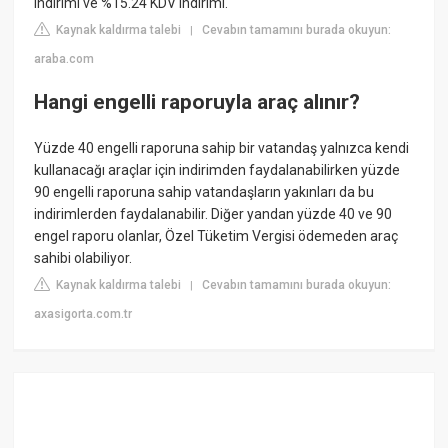
indirimi ve %15.24 KDV indirimi.
Kaynak kaldırma talebi
Cevabın tamamını burada okuyun:
|
araba.com
Hangi engelli raporuyla araç alınır?
Yüzde 40 engelli raporuna sahip bir vatandaş yalnızca kendi
kullanacağı araçlar için indirimden faydalanabilirken yüzde
90 engelli raporuna sahip vatandaşların yakınları da bu
indirimlerden faydalanabilir. Diğer yandan yüzde 40 ve 90
engel raporu olanlar, Özel Tüketim Vergisi ödemeden araç
sahibi olabiliyor.
Kaynak kaldırma talebi
Cevabın tamamını burada okuyun:
|
axasigorta.com.tr