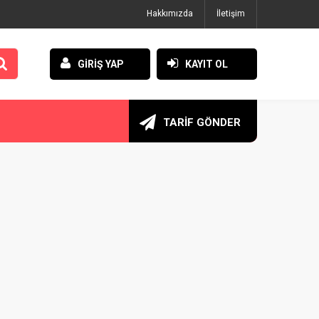
Hakkımızda
İletişim
GİRİŞ YAP
KAYIT OL
TARİF GÖNDER