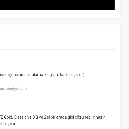
irse, içerisinde ortalama 75 gram kafein içerdiği
un: trendyol.com
old, Classic ve 3'ü ve 2'si bir arada gibi çözünebilir hazır
in içerir.