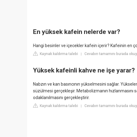
En yüksek kafein nelerde var?
Hangi besinler ve içecekler kafein içerir? Kafeinin en çok
Kaynak kaldırma talebi
Cevabın tamamını burada okuyun
|
Yüksek kafeinli kahve ne işe yarar?
Nabzın ve kan basıncının yükselmesini sağlar. Yüksele
süzülmesi gerçekleşir. Metabolizmanın hızlanmasını sa
odaklanılmasını gerçekleştirir.
Kaynak kaldırma talebi
Cevabın tamamını burada okuy
|