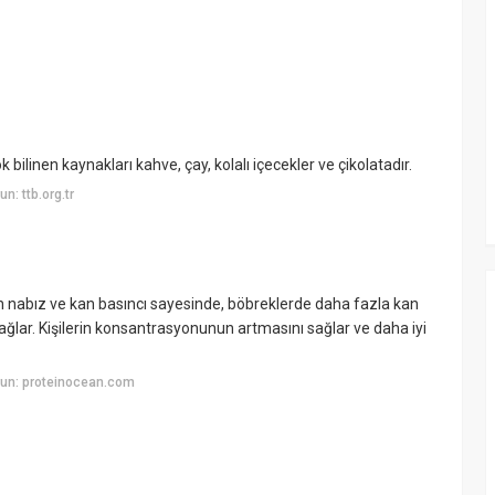
 bilinen kaynakları kahve, çay, kolalı içecekler ve çikolatadır.
: ttb.org.tr
n nabız ve kan basıncı sayesinde, böbreklerde daha fazla kan
ğlar. Kişilerin konsantrasyonunun artmasını sağlar ve daha iyi
un: proteinocean.com