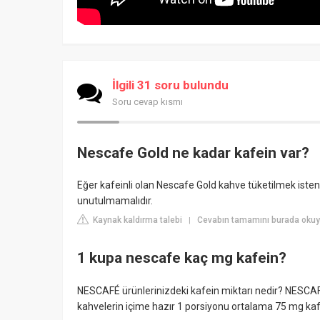
İlgili 31 soru bulundu
Soru cevap kısmı
Nescafe Gold ne kadar kafein var?
Eğer kafeinli olan Nescafe Gold kahve tüketilmek isten
unutulmamalıdır.
Kaynak kaldırma talebi
Cevabın tamamını burada okuy
|
1 kupa nescafe kaç mg kafein?
NESCAFÉ ürünlerinizdeki kafein miktarı nedir? NESCAFÉ G
kahvelerin içime hazır 1 porsiyonu ortalama 75 mg kafe