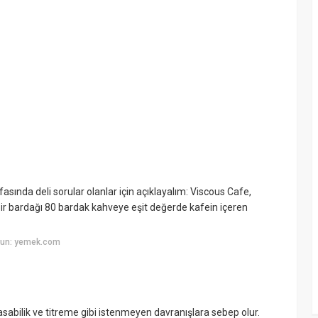
fasında deli sorular olanlar için açıklayalım: Viscous Cafe,
bir bardağı 80 bardak kahveye eşit değerde kafein içeren
yun: yemek.com
sabilik ve titreme gibi istenmeyen davranışlara sebep olur.