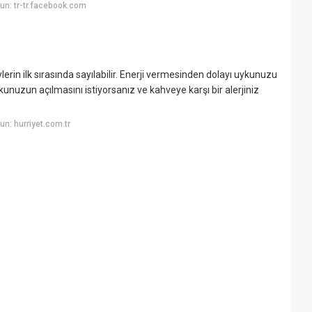
n: tr-tr.facebook.com
lerin ilk sırasında sayılabilir. Enerji vermesinden dolayı uykunuzu
kunuzun açılmasını istiyorsanız ve kahveye karşı bir alerjiniz
n: hurriyet.com.tr