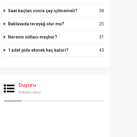
Saat kaçtan sonra çay içilmemeli?
34
Baklavada tereyağ olur mu?
25
Nerenin sütlacı meşhur?
31
1 adet pide ekmek kaç kalori?
43
Duyuru
Reklam alanı