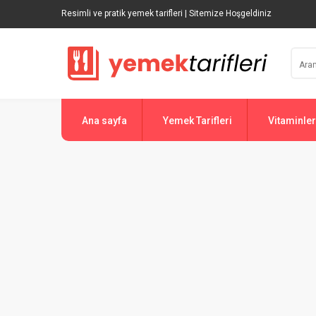
Resimli ve pratik yemek tarifleri | Sitemize Hoşgeldiniz
Ana sayfa
Yemek Tarifleri
Vitaminler