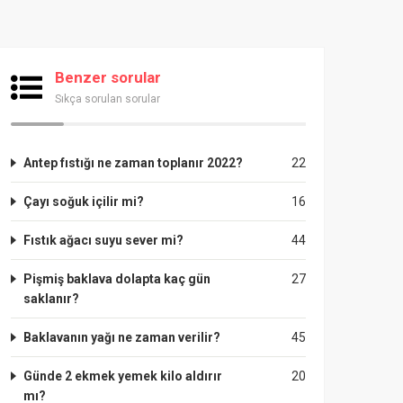
Benzer sorular
Sıkça sorulan sorular
Antep fıstığı ne zaman toplanır 2022?
22
Çayı soğuk içilir mi?
16
Fıstık ağacı suyu sever mi?
44
Pişmiş baklava dolapta kaç gün
27
saklanır?
Baklavanın yağı ne zaman verilir?
45
Günde 2 ekmek yemek kilo aldırır
20
mı?