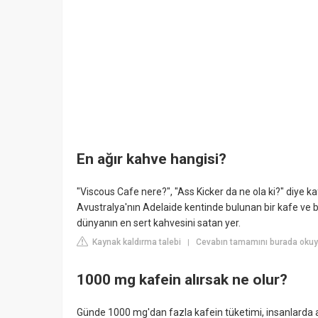
En ağır kahve hangisi?
"Viscous Cafe nere?", "Ass Kicker da ne ola ki?" diye ka
Avustralya'nın Adelaide kentinde bulunan bir kafe ve 
dünyanın en sert kahvesini satan yer.
Kaynak kaldırma talebi
Cevabın tamamını burada oku
|
1000 mg kafein alırsak ne olur?
Günde 1000 mg'dan fazla kafein tüketimi, insanlarda a