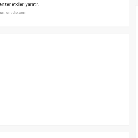
zer etkileri yaratır.
un: onedio.com