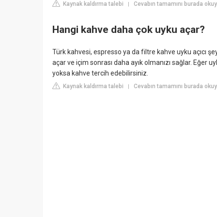
Kaynak kaldırma talebi
Cevabın tamamını burada okuyu
|
Hangi kahve daha çok uyku açar?
Türk kahvesi, espresso ya da filtre kahve uyku açıcı şey
açar ve içim sonrası daha ayık olmanızı sağlar. Eğer uy
yoksa kahve tercih edebilirsiniz.
Kaynak kaldırma talebi
Cevabın tamamını burada okuyu
|