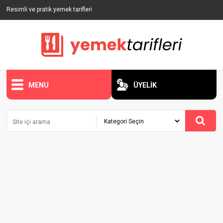
Resimli ve pratik yemek tarifleri
MENU
ÜYELİK