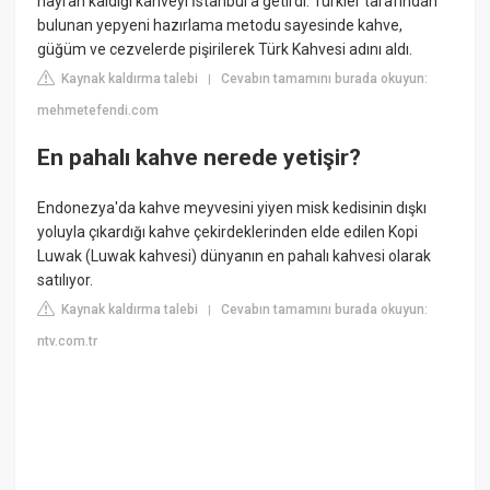
hayran kaldığı kahveyi İstanbul'a getirdi. Türkler tarafından
bulunan yepyeni hazırlama metodu sayesinde kahve,
güğüm ve cezvelerde pişirilerek Türk Kahvesi adını aldı.
Kaynak kaldırma talebi
Cevabın tamamını burada okuyun:
|
mehmetefendi.com
En pahalı kahve nerede yetişir?
Endonezya'da kahve meyvesini yiyen misk kedisinin dışkı
yoluyla çıkardığı kahve çekirdeklerinden elde edilen Kopi
Luwak (Luwak kahvesi) dünyanın en pahalı kahvesi olarak
satılıyor.
Kaynak kaldırma talebi
Cevabın tamamını burada okuyun:
|
ntv.com.tr