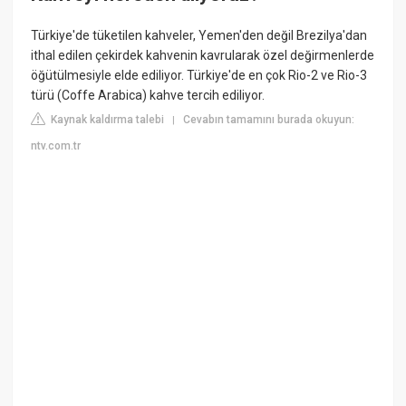
Türkiye'de tüketilen kahveler, Yemen'den değil Brezilya'dan
ithal edilen çekirdek kahvenin kavrularak özel değirmenlerde
öğütülmesiyle elde ediliyor. Türkiye'de en çok Rio-2 ve Rio-3
türü (Coffe Arabica) kahve tercih ediliyor.
Kaynak kaldırma talebi
Cevabın tamamını burada okuyun:
|
ntv.com.tr