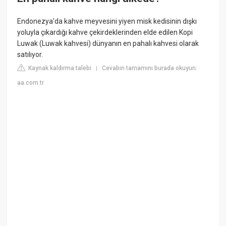
Endonezya'da kahve meyvesini yiyen misk kedisinin dışkı
yoluyla çıkardığı kahve çekirdeklerinden elde edilen Kopi
Luwak (Luwak kahvesi) dünyanın en pahalı kahvesi olarak
satılıyor.
Kaynak kaldırma talebi
Cevabın tamamını burada okuyun:
|
aa.com.tr