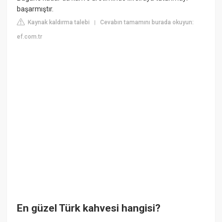
başarmıştır.
Kaynak kaldırma talebi
Cevabın tamamını burada okuyun:
|
ef.com.tr
En güzel Türk kahvesi hangisi?