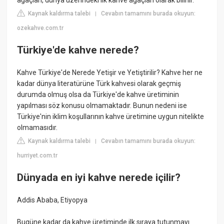
ağaçları, dünya üzerindeki ilk kahve ağaçları olarak bilinir.
Kaynak kaldırma talebi
Cevabın tamamını burada okuyun:
|
ozekahve.com.tr
Türkiye'de kahve nerede?
Kahve Türkiye'de Nerede Yetişir ve Yetiştirilir? Kahve her ne
kadar dünya literatürüne Türk kahvesi olarak geçmiş
durumda olmuş olsa da Türkiye'de kahve üretiminin
yapılması söz konusu olmamaktadır. Bunun nedeni ise
Türkiye'nin iklim koşullarının kahve üretimine uygun nitelikte
olmamasıdır.
Kaynak kaldırma talebi
Cevabın tamamını burada okuyun:
|
hurriyet.com.tr
Dünyada en iyi kahve nerede içilir?
Addis Ababa, Etiyopya
Bugüne kadar da kahve üretiminde ilk sıraya tutunmayı