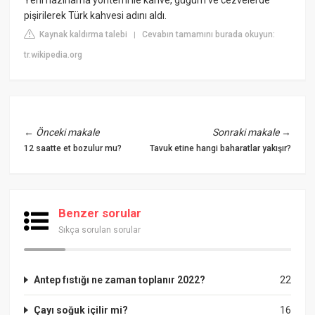
pişirilerek Türk kahvesi adını aldı.
Kaynak kaldırma talebi
Cevabın tamamını burada okuyun:
|
tr.wikipedia.org
←
Önceki makale
Sonraki makale
→
12 saatte et bozulur mu?
Tavuk etine hangi baharatlar yakışır?
Benzer sorular
Sıkça sorulan sorular
Antep fıstığı ne zaman toplanır 2022?
22
Çayı soğuk içilir mi?
16