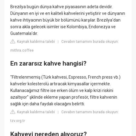
Brezilya bugün dünya kahve piyasasının adeta devidir.
Dünyanın en iyi ve en kaliteli kahvelerini yetiştirir ve dünyanın
kahve ihtiyacının büyük bir bölümünü karşılar. Brezilya'dan
sonra akla gelecek isimler ise Kolombiya, Endonezya ve
Guatemala'dır.
Kaynak kaldırma talebi
Cevabın tamamını burada okuyun:
|
mithra.coffee
En zararsız kahve hangisi?
"Filtrelenmemiş (Türk kahvesi, Espresso, French press vb.)
kahveler kolesterolü artıracak kimyasallar içermekte.
Kullanacağımız filtre ise erken ölüm ve kalp krizi riskini
azaltıyor" şklinde ekleme yapan profesör, filtre kahvenin
sağlık için daha faydalı olacağını belirtti.
Kaynak kaldırma talebi
Cevabın tamamını burada okuyun:
|
tzv.org.tr
Kahveyi nereden alıyoruz?