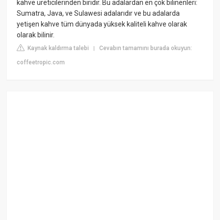
kahve üreticilerinden biridir. Bu adalardan en çok bilinenleri:
Sumatra, Java, ve Sulawesi adalarıdır ve bu adalarda
yetişen kahve tüm dünyada yüksek kaliteli kahve olarak
olarak bilinir.
Kaynak kaldırma talebi
Cevabın tamamını burada okuyun:
|
coffeetropic.com