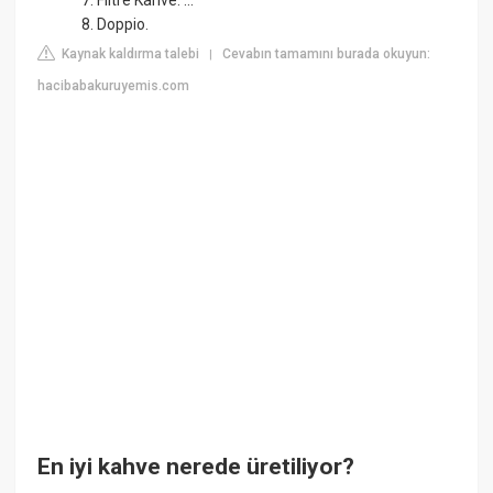
7. Filtre Kahve. ...
8. Doppio.
Kaynak kaldırma talebi
Cevabın tamamını burada okuyun:
|
hacibabakuruyemis.com
En iyi kahve nerede üretiliyor?