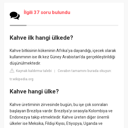
İlgili 37 soru bulundu
Kahve ilk hangi ülkede?
Kahve bitkisinin kökeninin Afrika'ya dayandığı, içecek olarak
kullanımının ise ilk kez Güney Arabistan'da gerçekleştirildiği
düşünülmektedir.
Kaynak kaldırma talebi
Cevabın tamamını burada okuyun:
|
tr.wikipedia.org
Kahve hangi ülke?
Kahve üretiminin zirvesinde bugün, bu işe çok sonraları
başlayan Brezilya vardır. Brezilya'yı sırasıyla Kolombiya ve
Endonezya takip etmektedir. Kahve üreten diğer önemli
ülkeler ise Meksika, Fildişi Kıyısı, Etiyopya, Uganda ve