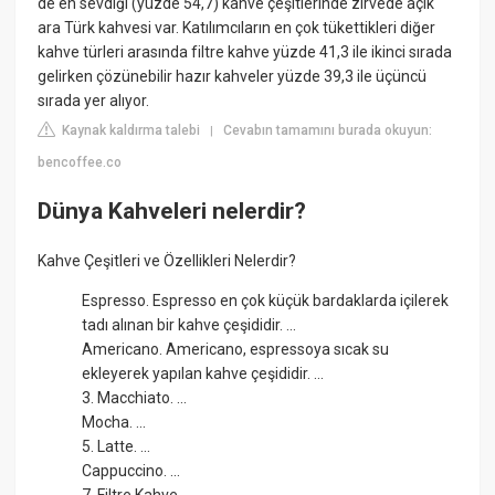
de en sevdiği (yüzde 54,7) kahve çeşitlerinde zirvede açık
ara Türk kahvesi var. Katılımcıların en çok tükettikleri diğer
kahve türleri arasında filtre kahve yüzde 41,3 ile ikinci sırada
gelirken çözünebilir hazır kahveler yüzde 39,3 ile üçüncü
sırada yer alıyor.
Kaynak kaldırma talebi
Cevabın tamamını burada okuyun:
|
bencoffee.co
Dünya Kahveleri nelerdir?
Kahve Çeşitleri ve Özellikleri Nelerdir?
Espresso. Espresso en çok küçük bardaklarda içilerek
tadı alınan bir kahve çeşididir. ...
Americano. Americano, espressoya sıcak su
ekleyerek yapılan kahve çeşididir. ...
3. Macchiato. ...
Mocha. ...
5. Latte. ...
Cappuccino. ...