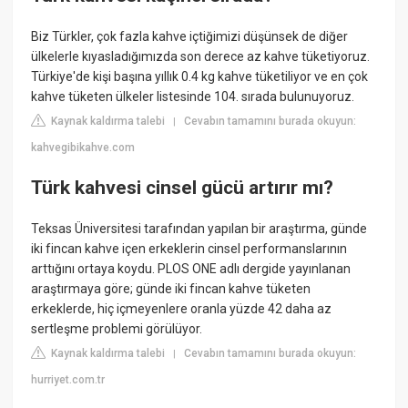
Biz Türkler, çok fazla kahve içtiğimizi düşünsek de diğer
ülkelerle kıyasladığımızda son derece az kahve tüketiyoruz.
Türkiye'de kişi başına yıllık 0.4 kg kahve tüketiliyor ve en çok
kahve tüketen ülkeler listesinde 104. sırada bulunuyoruz.
Kaynak kaldırma talebi
Cevabın tamamını burada okuyun:
|
kahvegibikahve.com
Türk kahvesi cinsel gücü artırır mı?
Teksas Üniversitesi tarafından yapılan bir araştırma, günde
iki fincan kahve içen erkeklerin cinsel performanslarının
arttığını ortaya koydu. PLOS ONE adlı dergide yayınlanan
araştırmaya göre; günde iki fincan kahve tüketen
erkeklerde, hiç içmeyenlere oranla yüzde 42 daha az
sertleşme problemi görülüyor.
Kaynak kaldırma talebi
Cevabın tamamını burada okuyun:
|
hurriyet.com.tr