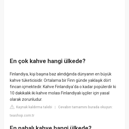
En çok kahve hangi ülkede?
Finlandiya, kişi başına baz alındığında dünyanın en büyük
kahve tüketicisidir. Ortalama bir Finn günde yaklaşık dört
fincan içmektedir. Kahve Finlandiya'da o kadar popülerdir ki
10 dakikalık iki kahve molası Finlandiyalı işçiler için yasal
olarak zorunludur.
Kaynak kaldırma talebi
Cevabın tamamını burada okuyun:
|
teashop.com.tr
En pahalı kahve hangi ülkede?