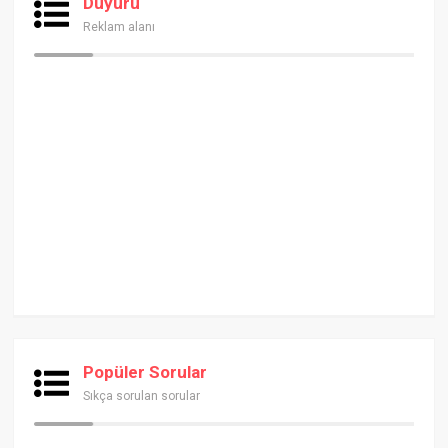
Duyuru
Reklam alanı
Popüler Sorular
Sıkça sorulan sorular