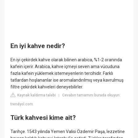
En iyi kahve nedir?
En iyi çekirdek kahve olarak bilinen arabica, %1-2 oranında
kafein içerir. Arabica, kahve içmeyi seven ama vücuduna
fazla kafein yüklemek istemeyenlerin tercihidir. Farklı
tatlardan hoşlananlar ise aromalandırılmış veya kavrulmuş
filtre çekirdek kahveleri deneyebilirler.
Kaynak kaldırma talebi
Cevabın tamamını burada okuyun:
|
trendyol.com
Türk kahvesi kime ait?
Tarihçe. 1543 yılında Yemen Valisi Özdemir Paşa, lezzetine