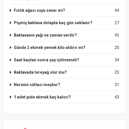
Fıstık ağacı suyu sever mi?
44
Pişmiş baklava dolapta kaç gün saklanır?
27
Baklavanın yağı ne zaman verilir?
45
Günde 2 ekmek yemek kilo aldırır mı?
20
Saat kaçtan sonra çay içilmemeli?
34
Baklavada tereyağ olur mu?
25
Nerenin sütlacı meşhur?
31
1 adet pide ekmek kaç kalori?
43