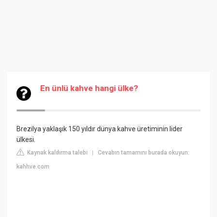
En ünlü kahve hangi ülke?
Brezilya yaklaşık 150 yıldır dünya kahve üretiminin lider
ülkesi.
Kaynak kaldırma talebi
Cevabın tamamını burada okuyun:
|
kahhve.com