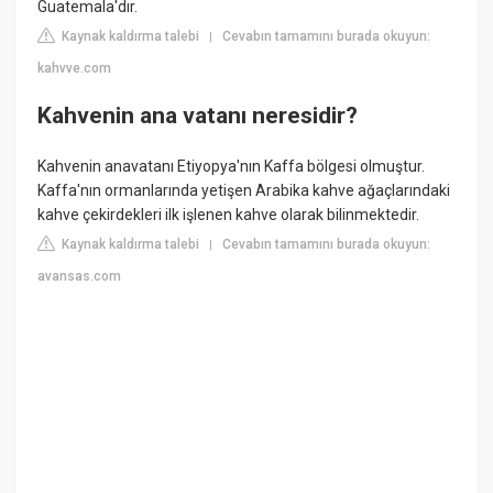
Guatemala'dır.
Kaynak kaldırma talebi
Cevabın tamamını burada okuyun:
|
kahvve.com
Kahvenin ana vatanı neresidir?
Kahvenin anavatanı Etiyopya'nın Kaffa bölgesi olmuştur.
Kaffa'nın ormanlarında yetişen Arabika kahve ağaçlarındaki
kahve çekirdekleri ilk işlenen kahve olarak bilinmektedir.
Kaynak kaldırma talebi
Cevabın tamamını burada okuyun:
|
avansas.com