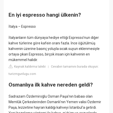
En iyi espresso hangi ülkenin?
İtalya – Espresso
İtalyanların tüm dünyaya hediye ettiği Espresso'nun diğer
kahve türlerine göre kafein oranı fazla. İnce öğütülmüş
kahvenin üzerine basınç yoluyla sıcak suyun eklenmesiyle
ortaya çıkan Espresso, birçok insan için kahvenin en
mükemmel halidir.
Kaynak kaldırma talebi
Cevabın tamamını burada okuyun:
|
turizmgunlugu.com
Osmanlıya ilk kahve nereden geldi?
Sadrazam Özdemiroğlu Osman Paşa'nın babası olan
Memlûk Çerkeslerinden Osmanlı'nın Yemen valisi Özdemir
Paşa, lezzetine hayran kaldığı kahveyi İstanbul'a getirdi.
Yeni hazırlama yöntemi ile kahve, güğüm ve cezvelerde