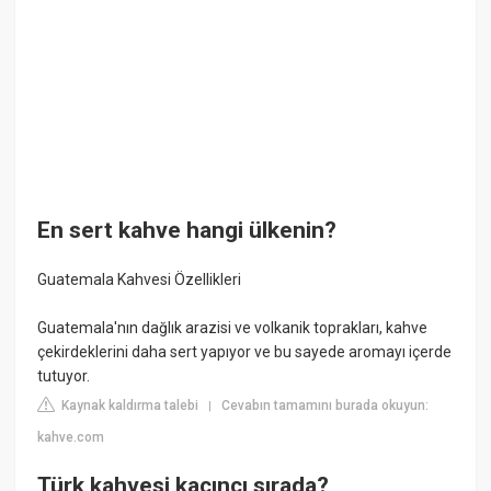
En sert kahve hangi ülkenin?
Guatemala Kahvesi Özellikleri
Guatemala'nın dağlık arazisi ve volkanik toprakları, kahve
çekirdeklerini daha sert yapıyor ve bu sayede aromayı içerde
tutuyor.
Kaynak kaldırma talebi
Cevabın tamamını burada okuyun:
|
kahve.com
Türk kahvesi kaçıncı sırada?