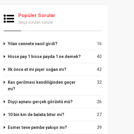
Popüler Sorular
Sıkça sorulan sorular
Yılan cennete nasıl girdi?
16
Hisse pay 1 hisse payda 1 ne demek?
40
Ilk önce et mi pişer soğan mı?
42
Kas gerilmesi kendiliğinden geçer
32
mi?
Dişçi aynası gerçek görüntü mü?
26
10 bin km de balata biter mi?
27
Esmer tene pembe yakışır mı?
39