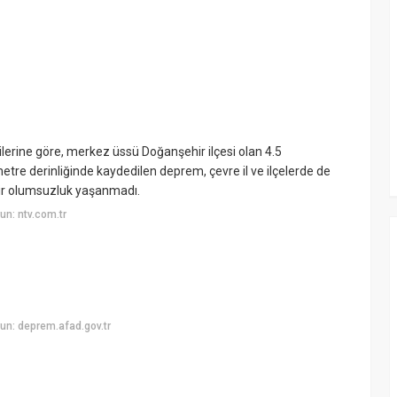
lerine göre, merkez üssü Doğanşehir ilçesi olan 4.5
re derinliğinde kaydedilen deprem, çevre il ve ilçelerde de
 bir olumsuzluk yaşanmadı.
n: ntv.com.tr
un: deprem.afad.gov.tr