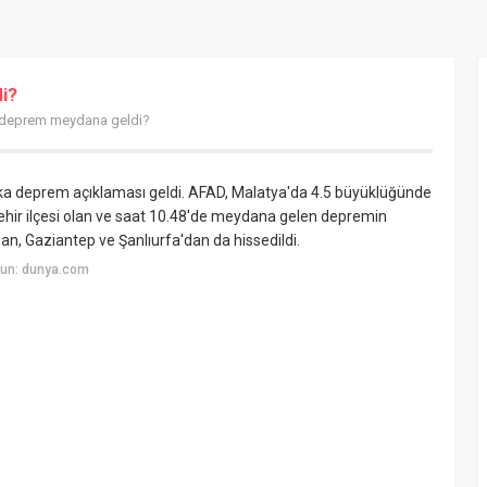
i?
 deprem meydana geldi?
ka deprem açıklaması geldi. AFAD, Malatya'da 4.5 büyüklüğünde
hir ilçesi olan ve saat 10.48'de meydana gelen depremin
an, Gaziantep ve Şanlıurfa'dan da hissedildi.
yun: dunya.com