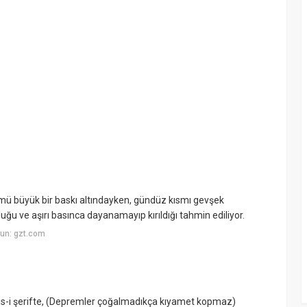
mü büyük bir baskı altındayken, gündüz kısmı gevşek
u ve aşırı basınca dayanamayıp kırıldığı tahmin ediliyor.
un: gzt.com
is-i şerifte, (Depremler çoğalmadıkça kıyamet kopmaz)