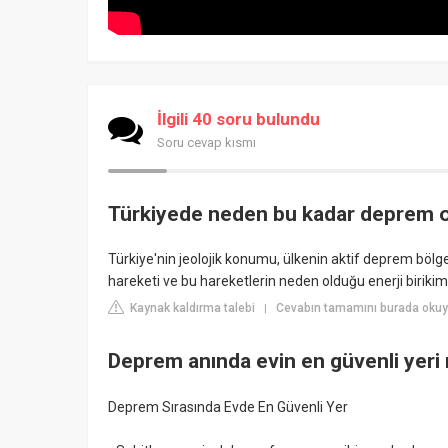
İlgili 40 soru bulundu
Soru cevap kısmı
Türkiyede neden bu kadar deprem 
Türkiye'nin jeolojik konumu, ülkenin aktif deprem bölg
hareketi ve bu hareketlerin neden olduğu enerji biriki
Kaynak kaldırma talebi
Cevabın tamamını burada okuyu
|
Deprem anında evin en güvenli yeri 
Deprem Sırasında Evde En Güvenli Yer