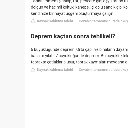
- Sabitlenmemiş dolap, raf, pencere gibi eşyalardan 
dolgun ve hacimli koltuk, kanepe, içi dolu sandık gib
kendinize bir hayat üçgeni oluşturmaya çalışın.
Kaynak kaldırma talebi
Cevabın tamamını burada okuy
|
Deprem kaçtan sonra tehlikeli?
6 büyüklüğünde deprem: Orta çaplı ve binaların dayanık
bacalar yıkılır. 7 büyüklüğünde deprem: Bu büyüklükte
toprakta çatlaklar oluşur, toprak kaymaları meydana ge
Kaynak kaldırma talebi
Cevabın tamamını burada okuy
|