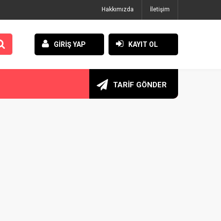
Hakkımızda
İletişim
GİRİŞ YAP
KAYIT OL
TARİF GÖNDER