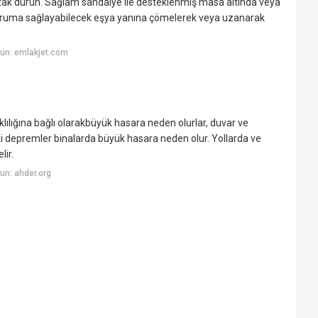
uzak durun. Sağlam sandalye ile desteklenmiş masa altında veya
i koruma sağlayabilecek eşya yanına çömelerek veya uzanarak
un: emlakjet.com
lılığına bağlı olarakbüyük hasara neden olurlar, duvar ve
ki depremler binalarda büyük hasara neden olur. Yollarda ve
lir.
un: ahder.org