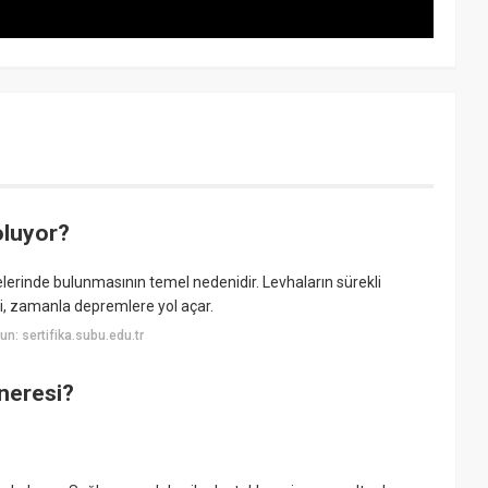
oluyor?
elerinde bulunmasının temel nedenidir. Levhaların sürekli
mi, zamanla depremlere yol açar.
n: sertifika.subu.edu.tr
neresi?