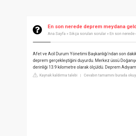
En son nerede deprem meydana geld
Ana Sayfa
»
Sıkça sorulan sorular
» En son nerede
Afet ve Acil Durum Yönetimi Başkanlığı'ndan son daki
deprem gerçekleştiğini duyurdu. Merkez üssü Doğanşe
derinliği 13.9 kilometre olarak ölçüldü. Deprem Adıyam
Kaynak kaldırma talebi
Cevabın tamamını burada oku
|