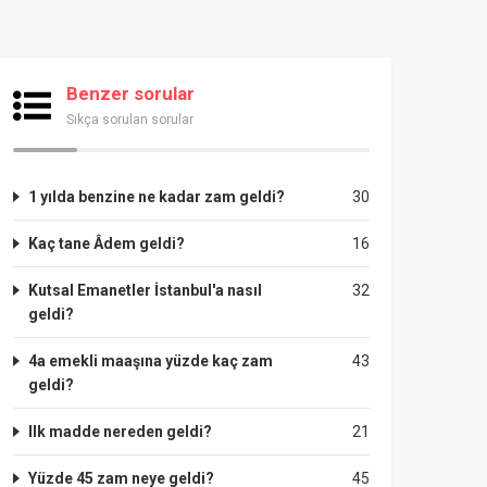
Benzer sorular
Sıkça sorulan sorular
1 yılda benzine ne kadar zam geldi?
30
Kaç tane Âdem geldi?
16
Kutsal Emanetler İstanbul'a nasıl
32
geldi?
4a emekli maaşına yüzde kaç zam
43
geldi?
Ilk madde nereden geldi?
21
Yüzde 45 zam neye geldi?
45