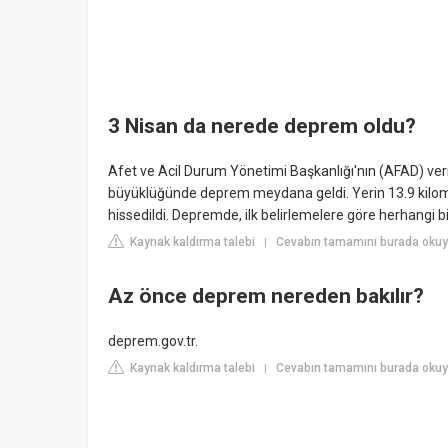
3 Nisan da nerede deprem oldu?
Afet ve Acil Durum Yönetimi Başkanlığı'nın (AFAD) veri
büyüklüğünde deprem meydana geldi. Yerin 13.9 kilomet
hissedildi. Depremde, ilk belirlemelere göre herhangi
Kaynak kaldırma talebi
Cevabın tamamını burada okuyu
|
Az önce deprem nereden bakılır?
deprem.gov.tr.
Kaynak kaldırma talebi
Cevabın tamamını burada okuy
|