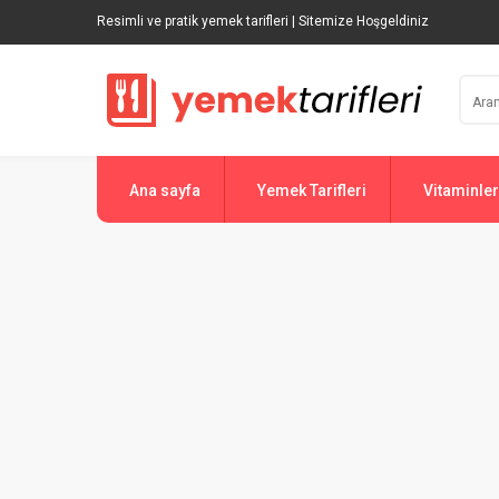
Resimli ve pratik yemek tarifleri | Sitemize Hoşgeldiniz
Ana sayfa
Yemek Tarifleri
Vitaminler