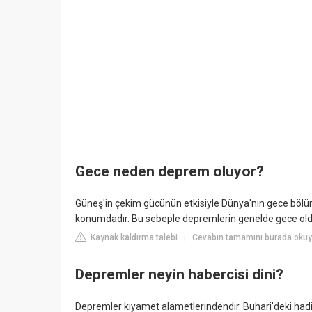
Gece neden deprem oluyor?
Güneş'in çekim gücünün etkisiyle Dünya'nın gece bölü
konumdadır. Bu sebeple depremlerin genelde gece olduğ
Kaynak kaldırma talebi
Cevabın tamamını burada okuy
|
Depremler neyin habercisi dini?
Depremler kıyamet alametlerindendir. Buhari'deki had