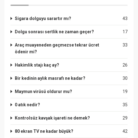
Sigara dolguyu sarartır mı?
43
Dolgu sonrası sertlik ne zaman geçer?
17
Araç muayeneden geçmezse tekrar ücret
33
ödenir mi?
Hakimlik stajı kaç ay?
26
Bir kedinin aylık masrafı ne kadar?
30
Maymun virüsü oldurur mu?
19
0 atık nedir?
35
Kontrolsüz kavşak işareti ne demek?
29
80 ekran TV ne kadar büyük?
42