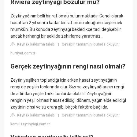
Riviera zeytinyağı bozulur mu?
Zeytinyağının belli bir raf ömrü bulunmaktadır. Genel olarak
hasattan 2 yıl sonra kadar bir raf ömrü olduğunu söylemek
mümkün. Bu konuda zeytinyağı bekledikçe tadı değişebilir
ancak herhangi bir şekilde zehirleme yaratmaz.
Kaynak kaldırma talebi
Cevabın tamamını burada okuyun:
|
hurriyet.com.tr
Gerçek zeytinyağının rengi nasıl olmalı?
Zeytin yeşilken toplandığı için erken hasat zeytinyağının
rengi de yeşilin tonlarında olur. Sızma zeytinyağlarının rengi
de altından yeşile farklı tonlarda olabilir. Zeytinyağının
renginin yeşil olması hasat edildiği dönem, yağın elde edildiği
zeytinin cinsi ve su oranı gibi birçok faktöre bağlıdır.
Kaynak kaldırma talebi
Cevabın tamamını burada okuyun:
|
komilizeytinyagi.com.tr