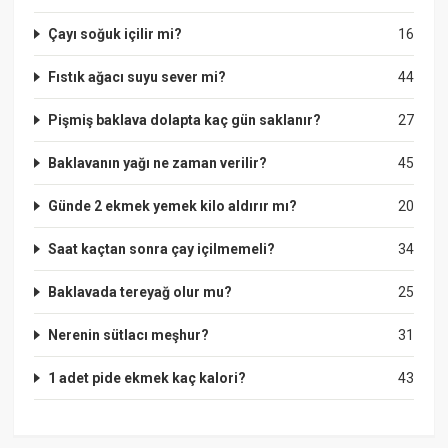
Çayı soğuk içilir mi?
16
Fıstık ağacı suyu sever mi?
44
Pişmiş baklava dolapta kaç gün saklanır?
27
Baklavanın yağı ne zaman verilir?
45
Günde 2 ekmek yemek kilo aldırır mı?
20
Saat kaçtan sonra çay içilmemeli?
34
Baklavada tereyağ olur mu?
25
Nerenin sütlacı meşhur?
31
1 adet pide ekmek kaç kalori?
43