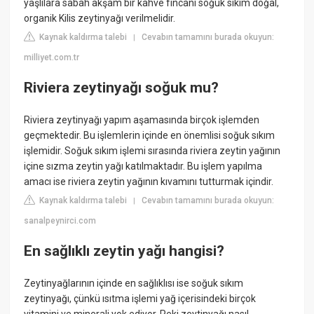
yaşlılara sabah akşam bir kahve fincanı soğuk sıkım doğal,
organik Kilis zeytinyağı verilmelidir.
Kaynak kaldırma talebi
Cevabın tamamını burada okuyun:
|
milliyet.com.tr
Riviera zeytinyağı soğuk mu?
Riviera zeytinyağı yapım aşamasında birçok işlemden
geçmektedir. Bu işlemlerin içinde en önemlisi soğuk sıkım
işlemidir. Soğuk sıkım işlemi sırasında riviera zeytin yağının
içine sızma zeytin yağı katılmaktadır. Bu işlem yapılma
amacı ise riviera zeytin yağının kıvamını tutturmak içindir.
Kaynak kaldırma talebi
Cevabın tamamını burada okuyun:
|
sanalpeynirci.com
En sağlıklı zeytin yağı hangisi?
Zeytinyağlarının içinde en sağlıklısı ise soğuk sıkım
zeytinyağı, çünkü ısıtma işlemi yağ içerisindeki birçok
vitamini ve minerali yok ediyor. Peki zeytinyağı nasıl