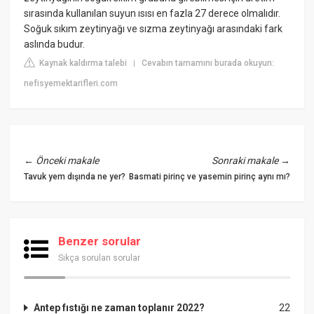
sırasında kullanılan suyun ısısı en fazla 27 derece olmalıdır.
Soğuk sıkım zeytinyağı ve sızma zeytinyağı arasındaki fark
aslında budur.
Kaynak kaldırma talebi
Cevabın tamamını burada okuyun:
|
nefisyemektarifleri.com
←
Önceki makale
Sonraki makale
→
Tavuk yem dışında ne yer?
Basmati pirinç ve yasemin pirinç aynı mı?
Benzer sorular
Sıkça sorulan sorular
Antep fıstığı ne zaman toplanır 2022?
22