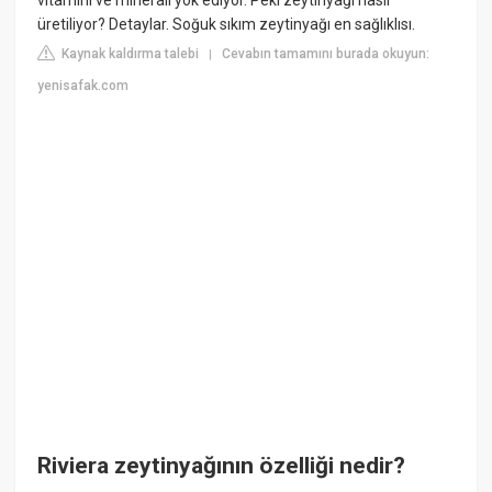
üretiliyor? Detaylar. Soğuk sıkım zeytinyağı en sağlıklısı.
Kaynak kaldırma talebi
Cevabın tamamını burada okuyun:
|
yenisafak.com
Riviera zeytinyağının özelliği nedir?