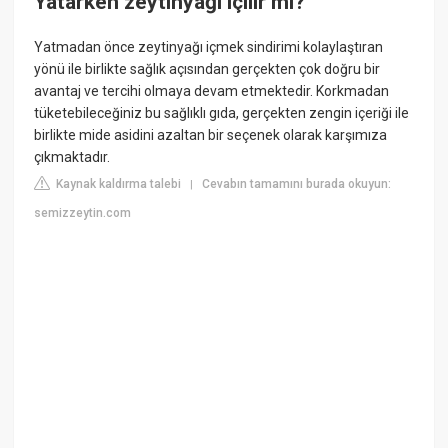
Yatarken zeytinyağı içilir mi?
Yatmadan önce zeytinyağı içmek sindirimi kolaylaştıran
yönü ile birlikte sağlık açısından gerçekten çok doğru bir
avantaj ve tercihi olmaya devam etmektedir. Korkmadan
tüketebileceğiniz bu sağlıklı gıda, gerçekten zengin içeriği ile
birlikte mide asidini azaltan bir seçenek olarak karşımıza
çıkmaktadır.
Kaynak kaldırma talebi
Cevabın tamamını burada okuyun:
|
semizzeytin.com