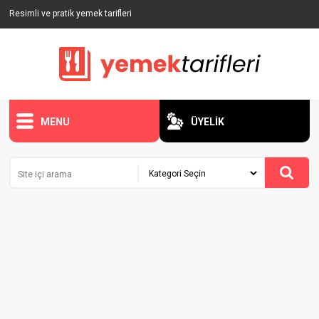
Resimli ve pratik yemek tarifleri
MENU
ÜYELİK