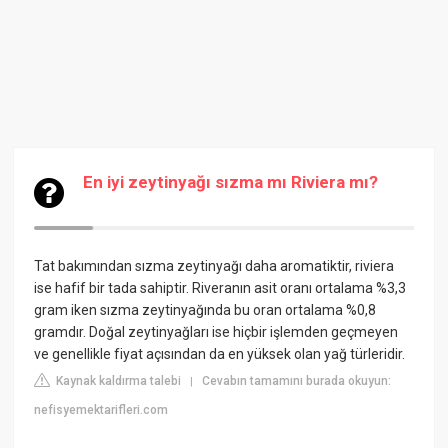
En iyi zeytinyağı sızma mı Riviera mı?
Tat bakımından sızma zeytinyağı daha aromatiktir, riviera
ise hafif bir tada sahiptir. Riveranın asit oranı ortalama %3,3
gram iken sızma zeytinyağında bu oran ortalama %0,8
gramdır. Doğal zeytinyağları ise hiçbir işlemden geçmeyen
ve genellikle fiyat açısından da en yüksek olan yağ türleridir.
Kaynak kaldırma talebi
Cevabın tamamını burada okuyun:
|
nefisyemektarifleri.com