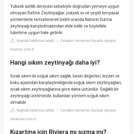
Yüksek asitlik derecesi sebebiyle doğrudan yemeye uygun
olmayan Rafine Zeytinyağlar, yüksek ısı ve çeşitli kimyasal
yöntemlerle temizlenerek belirli oranda Naturel Sızma
zeytinyağı karıştırılmasından elde edilir ve böylelikle
tüketime uygun hale getirilir.
Kaynak kaldırma talebi
Cevabın tamamını burada okuyun:
|
mavras.com.tr
Hangi sıkım zeytinyağı daha iyi?
Sıcak sıkım ile soğuk sıkım sağlık, besin değerleri, lezzet ve
koku açısından karşılaştırıldığında soğuk sıkım zeytinyağları,
sıcak sıkım zeytinyağlarına göre daha üstündür. Sağlıklı bir
zeytinyağı üretiminde, kullanılan yöntem soğuk sıkım
olmalıdır.
Kaynak kaldırma talebi
Cevabın tamamını burada okuyun:
|
oleamea.com.tr
Kızartma için Riviera mı sızma mı?