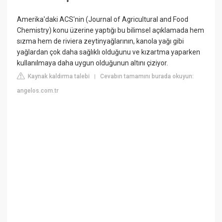
Amerika'daki ACS'nin (Journal of Agricultural and Food
Chemistry) konu üzerine yaptığı bu bilimsel açıklamada hem
sızma hem de riviera zeytinyağlarının, kanola yağı gibi
yağlardan çok daha sağlıklı olduğunu ve kızartma yaparken
kullanılmaya daha uygun olduğunun altını çiziyor.
Kaynak kaldırma talebi
Cevabın tamamını burada okuyun:
|
angelos.com.tr