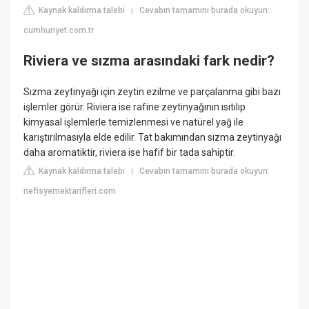
Kaynak kaldırma talebi
Cevabın tamamını burada okuyun:
|
cumhuriyet.com.tr
Riviera ve sızma arasındaki fark nedir?
Sızma zeytinyağı için zeytin ezilme ve parçalanma gibi bazı
işlemler görür. Riviera ise rafine zeytinyağının ısıtılıp
kimyasal işlemlerle temizlenmesi ve natürel yağ ile
karıştırılmasıyla elde edilir. Tat bakımından sızma zeytinyağı
daha aromatiktir, riviera ise hafif bir tada sahiptir.
Kaynak kaldırma talebi
Cevabın tamamını burada okuyun:
|
nefisyemektarifleri.com