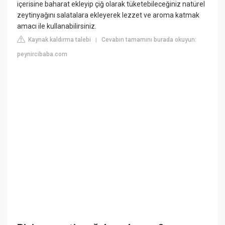
içerisine baharat ekleyip çiğ olarak tüketebileceğiniz natürel
zeytinyağını salatalara ekleyerek lezzet ve aroma katmak
amacı ile kullanabilirsiniz.
Kaynak kaldırma talebi
Cevabın tamamını burada okuyun:
|
peynircibaba.com