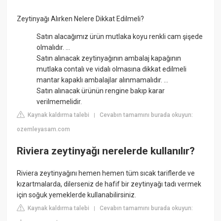
Zeytinyağı Alırken Nelere Dikkat Edilmeli?
Satın alacağımız ürün mutlaka koyu renkli cam şişede
olmalıdır. ...
Satın alınacak zeytinyağının ambalaj kapağının
mutlaka contalı ve vidalı olmasına dikkat edilmeli
mantar kapaklı ambalajlar alınmamalıdır. ...
Satın alınacak ürünün rengine bakıp karar
verilmemelidir.
Kaynak kaldırma talebi
Cevabın tamamını burada okuyun:
|
ozemleyasam.com
Riviera zeytinyağı nerelerde kullanılır?
Riviera zeytinyağını hemen hemen tüm sıcak tariflerde ve
kızartmalarda, dilerseniz de hafif bir zeytinyağı tadı vermek
için soğuk yemeklerde kullanabilirsiniz.
Kaynak kaldırma talebi
Cevabın tamamını burada okuyun:
|