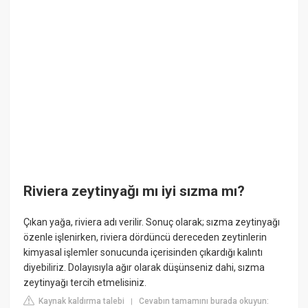
Riviera zeytinyağı mı iyi sızma mı?
Çıkan yağa, riviera adı verilir. Sonuç olarak; sızma zeytinyağı
özenle işlenirken, riviera dördüncü dereceden zeytinlerin
kimyasal işlemler sonucunda içerisinden çıkardığı kalıntı
diyebiliriz. Dolayısıyla ağır olarak düşünseniz dahi, sızma
zeytinyağı tercih etmelisiniz.
Kaynak kaldırma talebi
Cevabın tamamını burada okuyun:
|