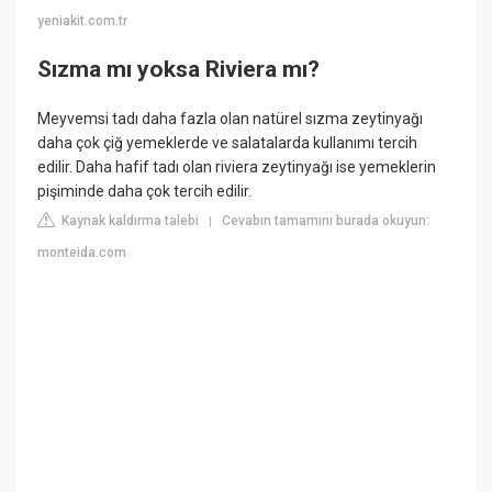
yeniakit.com.tr
Sızma mı yoksa Riviera mı?
Meyvemsi tadı daha fazla olan natürel sızma zeytinyağı
daha çok çiğ yemeklerde ve salatalarda kullanımı tercih
edilir. Daha hafif tadı olan riviera zeytinyağı ise yemeklerin
pişiminde daha çok tercih edilir.
Kaynak kaldırma talebi
Cevabın tamamını burada okuyun:
|
monteida.com