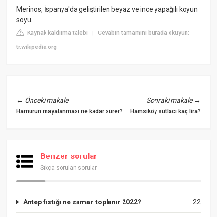
Merinos, İspanya'da geliştirilen beyaz ve ince yapağılı koyun
soyu.
Kaynak kaldırma talebi
Cevabın tamamını burada okuyun:
|
tr.wikipedia.org
←
Önceki makale
Sonraki makale
→
Hamurun mayalanması ne kadar sürer?
Hamsiköy sütlacı kaç lira?
Benzer sorular
Sıkça sorulan sorular
Antep fıstığı ne zaman toplanır 2022?
22