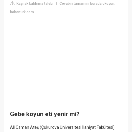
Kaynak kaldırma talebi
Cevabın tamamını burada okuyun:
|
haberturk.com
Gebe koyun eti yenir mi?
Ali Osman Ateş (Çukurova Üniversitesi İlahiyat Fakültesi):