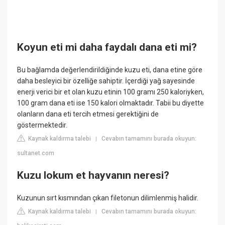
Koyun eti mi daha faydalı dana eti mi?
Bu bağlamda değerlendirildiğinde kuzu eti, dana etine göre
daha besleyici bir özelliğe sahiptir. İçerdiği yağ sayesinde
enerji verici bir et olan kuzu etinin 100 gramı 250 kaloriyken,
100 gram dana eti ise 150 kalori olmaktadır. Tabii bu diyette
olanların dana eti tercih etmesi gerektiğini de
göstermektedir.
Kaynak kaldırma talebi
Cevabın tamamını burada okuyun:
|
sultanet.com
Kuzu lokum et hayvanın neresi?
Kuzunun sırt kısmından çıkan filetonun dilimlenmiş halidir.
Kaynak kaldırma talebi
Cevabın tamamını burada okuyun:
|