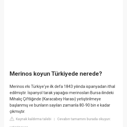
Merinos koyun Türkiyede nerede?
Merinos ırkı Türkiye'ye ilk defa 1843 yılında ispanyadan ithal
edilmiştir. İspanyol tarak yapağısı merinosları Bursa ilindeki
Mihalıç Çiftliğinde (Karacabey Harası) yetiştirilmeye
başlanmış ve bunların sayıları zamanla 80-90 bin e kadar
çıkmıştır.
Kaynak kaldırma talebi
Cevabın tamamını burada okuyun:
|