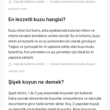
Kaynak kaldırma talebi
Cevabın tamamını burada okuyun:
|
yasemin.com
En lezzetli kuzu hangisi?
Kuzu etinin but kısmı, arka ayaklarında bulunan etlere ve
etlerle beraber kemiklere verilen isimdir. Bu et bölümü, kuzu
etinin en lezzetli ve en iyi yerlerinden biri olarak görülüyor.
Yağsız ve yumuşak bir et yapısına sahip olan kuzu budu,
kızartma, fırın yemekleri ve şiş yemekleri için ideal bir et
yapısına sahiptir.
Kaynak kaldırma talebi
Cevabın tamamını burada okuyun:
|
aorhan.com
Şişek koyun ne demek?
Şişek terimi, 1 ile 2 yaş arasındaki koyunlar için kullanılır.
Daha sonraki dönemlerde koyunlar cinsiyetlerine ve damızlık
durumlarına göre farklı isimler alırlar. Koç, 2 yaşından büyük
ve damızlık için kullanılan erkek koyundur. Anaç koyun ise