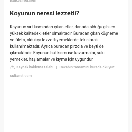
balikesireti.com
Koyunun neresi lezzetli?
Koyunun sırt kısmından çıkan etler, danada olduğu gibi en
yüksek kalitedeki etler olmaktadır. Buradan çıkan küşneme
ve fileto, oldukça lezzetli yemeklerde tek olarak
kullanılmaktadır. Ayrıca buradan pirzola ve beyti de
çıkmaktadır. Koyunun but kısmı ise kavurmalar, sulu
yemekler, haşlamalar ve kıyma için uygundur.
Kaynak kaldırma talebi
Cevabın tamamını burada okuyun:
|
sultanet.com