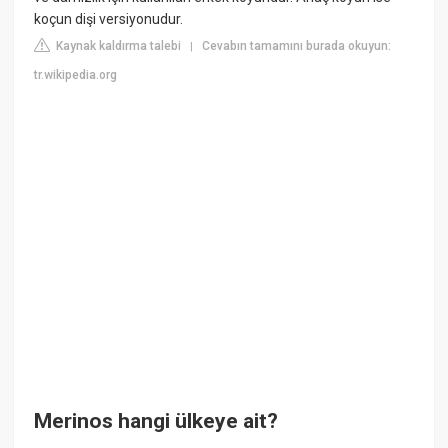
koçun dişi versiyonudur.
Kaynak kaldırma talebi
Cevabın tamamını burada okuyun:
|
tr.wikipedia.org
Merinos hangi ülkeye ait?