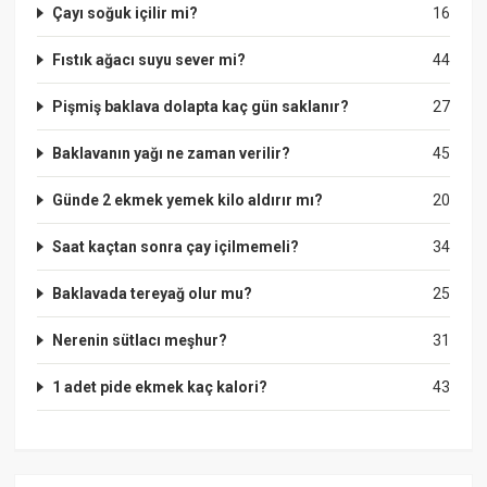
Çayı soğuk içilir mi?
16
Fıstık ağacı suyu sever mi?
44
Pişmiş baklava dolapta kaç gün saklanır?
27
Baklavanın yağı ne zaman verilir?
45
Günde 2 ekmek yemek kilo aldırır mı?
20
Saat kaçtan sonra çay içilmemeli?
34
Baklavada tereyağ olur mu?
25
Nerenin sütlacı meşhur?
31
1 adet pide ekmek kaç kalori?
43