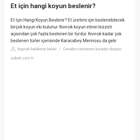
Et için hangi koyun beslenir?
Et İçin Hangi Koyun Beslenir? Et üretimi için beslenebilecek
birçok koyun ırkı bulunur. Kıvırcık koyun etinin lezzeti
açısından çok fazla beslenen bir türdür. Kıvırcık kadar çok
beslenen türler içerisinde Karacabey Merinosu da gelir.
Kaynak kaldırma talebi
Cevabın tamamını burada okuyun:
|
sabah.com.tr