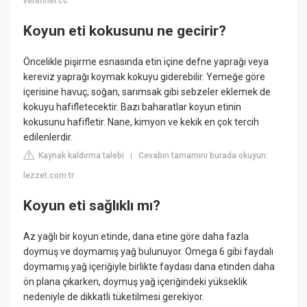
veteriner.cc
Koyun eti kokusunu ne gecirir?
Öncelikle pişirme esnasında etin içine defne yaprağı veya
kereviz yaprağı koymak kokuyu giderebilir. Yemeğe göre
içerisine havuç, soğan, sarımsak gibi sebzeler eklemek de
kokuyu hafifletecektir. Bazı baharatlar koyun etinin
kokusunu hafifletir. Nane, kimyon ve kekik en çok tercih
edilenlerdir.
Kaynak kaldırma talebi
Cevabın tamamını burada okuyun:
|
lezzet.com.tr
Koyun eti sağlıklı mı?
Az yağlı bir koyun etinde, dana etine göre daha fazla
doymuş ve doymamış yağ bulunuyor. Omega 6 gibi faydalı
doymamış yağ içeriğiyle birlikte faydası dana etinden daha
ön plana çıkarken, doymuş yağ içeriğindeki yükseklik
nedeniyle de dikkatli tüketilmesi gerekiyor.