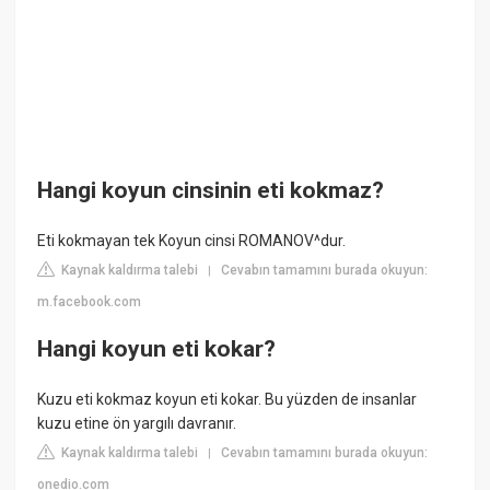
Hangi koyun cinsinin eti kokmaz?
Eti kokmayan tek Koyun cinsi ROMANOV^dur.
Kaynak kaldırma talebi
Cevabın tamamını burada okuyun:
|
m.facebook.com
Hangi koyun eti kokar?
Kuzu eti kokmaz koyun eti kokar. Bu yüzden de insanlar
kuzu etine ön yargılı davranır.
Kaynak kaldırma talebi
Cevabın tamamını burada okuyun:
|
onedio.com