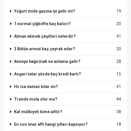
Yoğurt mide gazına iyi gelir mi?
19
1 normal çiğköfte kaç kalori?
20
Alman ekmek çeşitleri nelerdir?
41
3 Bütün armut kaç çeyrek eder?
20
Anneye bağırmak ne anlama gelir?
28
Asgari tutar yüzde kaç kredi kartı?
15
Hz isa namaz kılar mı?
41
Trende mola olur mu?
44
Kat mülkiyeti kime aittir?
38
En son imar affı hangi yılları kapsıyor?
18