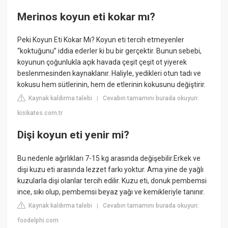
Merinos koyun eti kokar mı?
Peki Koyun Eti Kokar Mı? Koyun eti tercih etmeyenler
“koktuğunu” iddia ederler ki bu bir gerçektir. Bunun sebebi,
koyunun çoğunlukla açık havada çeşit çeşit ot yiyerek
beslenmesinden kaynaklanır. Haliyle, yedikleri otun tadı ve
kokusu hem sütlerinin, hem de etlerinin kokusunu değiştirir.
Kaynak kaldırma talebi
Cevabın tamamını burada okuyun:
|
kisikates.com.tr
Dişi koyun eti yenir mi?
Bu nedenle ağırlıkları 7-15 kg arasında değişebilir.Erkek ve
dişi kuzu eti arasında lezzet farkı yoktur. Ama yine de yağlı
kuzularla dişi olanlar tercih edilir. Kuzu eti, donuk pembemsi
ince, sıkı olup, pembemsi beyaz yağı ve kemikleriyle tanınır.
Kaynak kaldırma talebi
Cevabın tamamını burada okuyun:
|
foodelphi.com