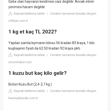
Gebe olan hayvanın kesilmesi caiz değildir. Ancak etinin
yenmesi haram değildir.
Kaynak kaldırma talebi
Cevabın tamamını burada okuyun:
|
milliyet.com.tr
1 kg et kaç TL 2022?
Yapılan zamla kıymanın kilosu 56 liradan 83 liraya, 1 kilo
kuşbaşının fiyatı da 62.50 liradan 92 liraya çıktı.
Kaynak kaldırma talebi
Cevabın tamamını burada okuyun:
|
ensonhaber.com
1 kuzu but kaç kilo gelir?
Bütün Kuzu But (2,4-2,7 kg.)
Kaynak kaldırma talebi
Cevabın tamamını burada okuyun:
|
kanaryakasabi.com.tr