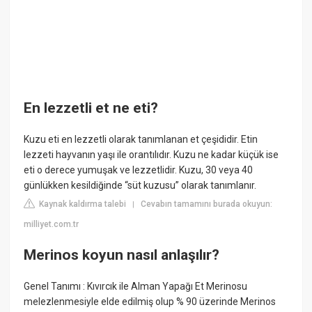
En lezzetli et ne eti?
Kuzu eti en lezzetli olarak tanımlanan et çeşididir. Etin
lezzeti hayvanın yaşı ile orantılıdır. Kuzu ne kadar küçük ise
eti o derece yumuşak ve lezzetlidir. Kuzu, 30 veya 40
günlükken kesildiğinde “süt kuzusu” olarak tanımlanır.
Kaynak kaldırma talebi
Cevabın tamamını burada okuyun:
|
milliyet.com.tr
Merinos koyun nasıl anlaşılır?
Genel Tanımı : Kıvırcık ile Alman Yapağı Et Merinosu
melezlenmesiyle elde edilmiş olup % 90 üzerinde Merinos