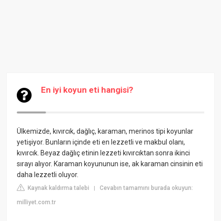
En iyi koyun eti hangisi?
Ülkemizde, kıvırcık, dağlıç, karaman, merinos tipi koyunlar
yetişiyor. Bunların içinde eti en lezzetli ve makbul olanı,
kıvırcık. Beyaz dağlıç etinin lezzeti kıvırcıktan sonra ikinci
sırayı alıyor. Karaman koyununun ise, ak karaman cinsinin eti
daha lezzetli oluyor.
Kaynak kaldırma talebi
Cevabın tamamını burada okuyun:
|
milliyet.com.tr