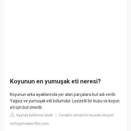
Koyunun en yumuşak eti neresi?
Koyunun arka ayaklarında yer alan parçalara but adı verilir.
Yağsız ve yumuşak etli bölümdür. Lezzetli bir kuzu ve koyun
eti için but önerilir.
Kaynak kaldırma talebi
Cevabın tamamını burada okuyun:
|
nefisyemektarifleri.com