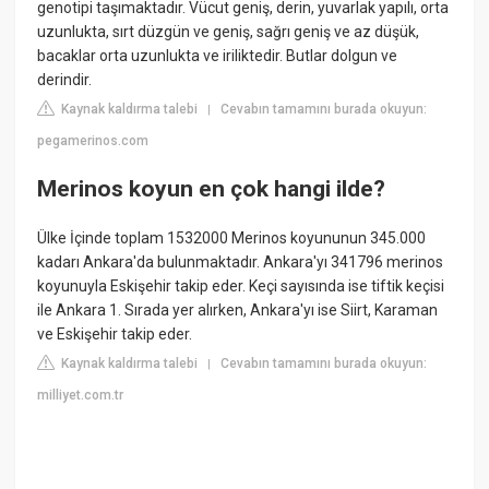
genotipi taşımaktadır. Vücut geniş, derin, yuvarlak yapılı, orta
uzunlukta, sırt düzgün ve geniş, sağrı geniş ve az düşük,
bacaklar orta uzunlukta ve iriliktedir. Butlar dolgun ve
derindir.
Kaynak kaldırma talebi
Cevabın tamamını burada okuyun:
|
pegamerinos.com
Merinos koyun en çok hangi ilde?
Ülke İçinde toplam 1532000 Merinos koyununun 345.000
kadarı Ankara'da bulunmaktadır. Ankara'yı 341796 merinos
koyunuyla Eskişehir takip eder. Keçi sayısında ise tiftik keçisi
ile Ankara 1. Sırada yer alırken, Ankara'yı ise Siirt, Karaman
ve Eskişehir takip eder.
Kaynak kaldırma talebi
Cevabın tamamını burada okuyun:
|
milliyet.com.tr