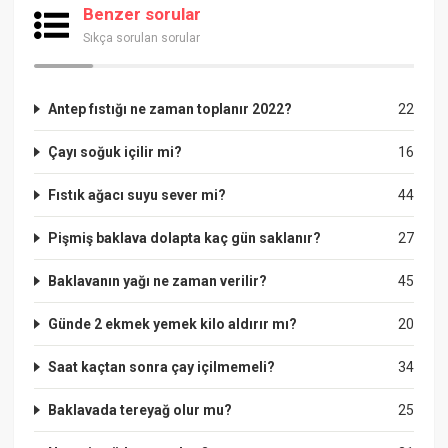
Benzer sorular
Sıkça sorulan sorular
Antep fıstığı ne zaman toplanır 2022?
22
Çayı soğuk içilir mi?
16
Fıstık ağacı suyu sever mi?
44
Pişmiş baklava dolapta kaç gün saklanır?
27
Baklavanın yağı ne zaman verilir?
45
Günde 2 ekmek yemek kilo aldırır mı?
20
Saat kaçtan sonra çay içilmemeli?
34
Baklavada tereyağ olur mu?
25