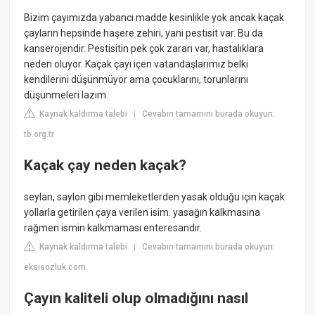
Bizim çayımızda yabancı madde kesinlikle yok ancak kaçak
çayların hepsinde haşere zehiri, yani pestisit var. Bu da
kanserojendir. Pestisitin pek çok zararı var, hastalıklara
neden oluyor. Kaçak çayı içen vatandaşlarımız belki
kendilerini düşünmüyor ama çocuklarını, torunlarını
düşünmeleri lazım.
Kaynak kaldırma talebi
Cevabın tamamını burada okuyun:
|
tb.org.tr
Kaçak çay neden kaçak?
seylan, saylon gibi memleketlerden yasak olduğu için kaçak
yollarla getirilen çaya verilen isim. yasağın kalkmasına
rağmen ismin kalkmaması enteresandır.
Kaynak kaldırma talebi
Cevabın tamamını burada okuyun:
|
eksisozluk.com
Çayın kaliteli olup olmadığını nasıl