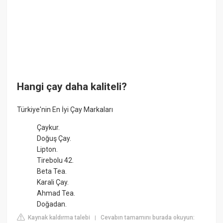
Hangi çay daha kaliteli?
Türkiye'nin En İyi Çay Markaları
Çaykur.
Doğuş Çay.
Lipton.
Tirebolu 42.
Beta Tea.
Karali Çay.
Ahmad Tea.
Doğadan.
Kaynak kaldırma talebi
Cevabın tamamını burada okuyun:
|