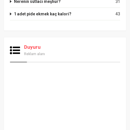
Nerenin sütlacı meşhur?
31
1 adet pide ekmek kaç kalori?
43
Duyuru
Reklam alanı