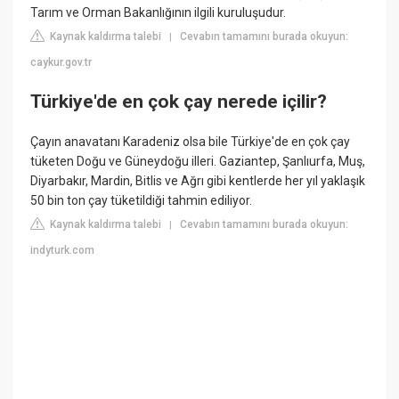
Tarım ve Orman Bakanlığının ilgili kuruluşudur.
Kaynak kaldırma talebi
Cevabın tamamını burada okuyun:
|
caykur.gov.tr
Türkiye'de en çok çay nerede içilir?
Çayın anavatanı Karadeniz olsa bile Türkiye'de en çok çay
tüketen Doğu ve Güneydoğu illeri. Gaziantep, Şanlıurfa, Muş,
Diyarbakır, Mardin, Bitlis ve Ağrı gibi kentlerde her yıl yaklaşık
50 bin ton çay tüketildiği tahmin ediliyor.
Kaynak kaldırma talebi
Cevabın tamamını burada okuyun:
|
indyturk.com