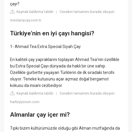
çayı?
Kaynak kaldırma talebi
Cevabın tamamını burada okuyun:
|
mevlanacay.com.tr
Türkiye'nin en iyi çayı hangisi?
1- Ahmad Tea Extra Special Siyah Çay
En kaliteli çay yapraklarını toplayan Ahmad Tea'nin özellikle
bu Extra Special Çayı dünyada da haklı bir üne sahip.
Özellikle gurbette yaşayan Türklerin de ilk sıradaki tercihi
oluyor. Teneke kutusunu açar açmaz doğal bergamot
kokusu da insanı cezbediyor.
Kaynak kaldırma talebi
Cevabın tamamını burada okuyun:
|
harbiyiyorum.com
Almanlar çay içer mi?
Tıpkı bizim kültürümüzde olduğu gibi Alman mutfağında da