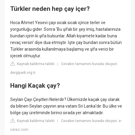
Türkler neden hep çay içer?
Hoca Ahmet Yesevi çayı sıcak sıcak içince terler ve
yorgunluğu gider. Sonra 'Bu şifalı bir şey imiş, hastalarınıza
bundan içirin ki şifa bulsunlar. Allah kıyamete kadar buna
revaç versin' diye dua etmiştir. İşte çay bundan sonra bütün
Türkler arasında kullanılmaya başlamış ve şifa verici bir
içecek olmuştur.
Kaynak kaldırma talebi
Cevabın tamamını burada okuyun:
|
dergipark.org.tr
Hangi Kaçak çay?
Seylan Çayı Çeşitleri Nelerdir? Ülkemizde kaçak çay olarak
da bilinen Seylan çayının ana vatanı Sri Lanka'dır. Bu ülke ve
bölge çay üretiminde birinci sırada yer almaktadır.
Kaynak kaldırma talebi
Cevabın tamamını burada okuyun: e-
|
cerez.com