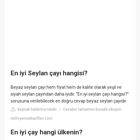
En iyi Seylan çayı hangisi?
Beyaz seylan çayı hem fiyat hem de kalite olarak yeşil ve
siyah seylan çayından daha iyidir. “En iyi seylan çayı hangisi?”
sorusuna verilebilecek en doğru cevap beyaz seylan çayıdır.
Kaynak kaldırma talebi
Cevabın tamamını burada okuyun:
|
nefisyemektarifleri.com
En iyi çay hangi ülkenin?