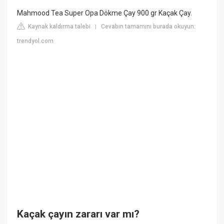
Mahmood Tea Super Opa Dökme Çay 900 gr Kaçak Çay.
Kaynak kaldırma talebi
Cevabın tamamını burada okuyun:
|
trendyol.com
Kaçak çayın zararı var mı?