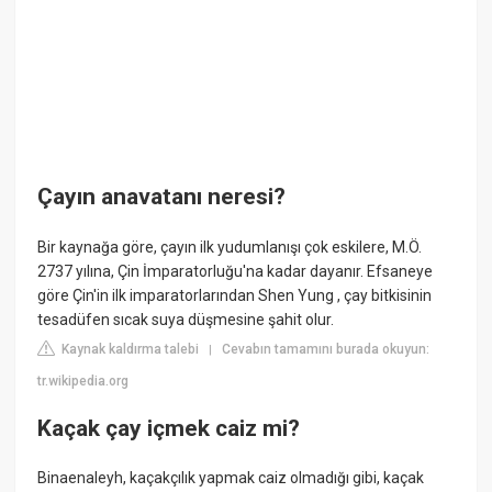
Çayın anavatanı neresi?
Bir kaynağa göre, çayın ilk yudumlanışı çok eskilere, M.Ö.
2737 yılına, Çin İmparatorluğu'na kadar dayanır. Efsaneye
göre Çin'in ilk imparatorlarından Shen Yung , çay bitkisinin
tesadüfen sıcak suya düşmesine şahit olur.
Kaynak kaldırma talebi
Cevabın tamamını burada okuyun:
|
tr.wikipedia.org
Kaçak çay içmek caiz mi?
Binaenaleyh, kaçakçılık yapmak caiz olmadığı gibi, kaçak