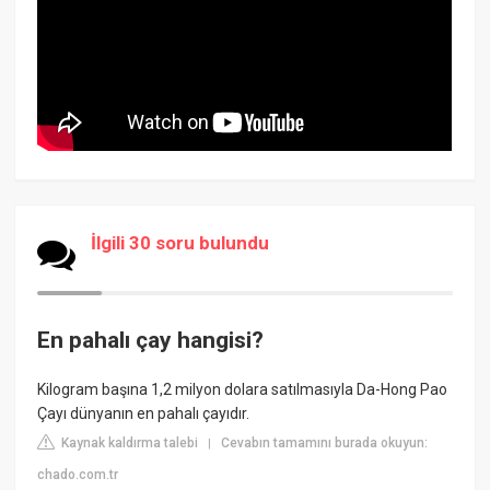
İlgili 30 soru bulundu
En pahalı çay hangisi?
Kilogram başına 1,2 milyon dolara satılmasıyla Da-Hong Pao
Çayı dünyanın en pahalı çayıdır.
Kaynak kaldırma talebi
Cevabın tamamını burada okuyun:
|
chado.com.tr