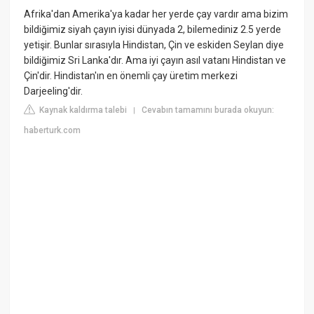
Afrika'dan Amerika'ya kadar her yerde çay vardır ama bizim
bildiğimiz siyah çayın iyisi dünyada 2, bilemediniz 2.5 yerde
yetişir. Bunlar sırasıyla Hindistan, Çin ve eskiden Seylan diye
bildiğimiz Sri Lanka'dır. Ama iyi çayın asıl vatanı Hindistan ve
Çin'dir. Hindistan'ın en önemli çay üretim merkezi
Darjeeling'dir.
Kaynak kaldırma talebi
Cevabın tamamını burada okuyun:
|
haberturk.com