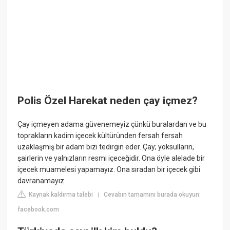
Polis Özel Harekat neden çay içmez?
Çay içmeyen adama güvenemeyiz çünkü buralardan ve bu
toprakların kadim içecek kültüründen fersah fersah
uzaklaşmış bir adam bizi tedirgin eder. Çay; yoksulların,
şairlerin ve yalnızların resmi içeceğidir. Ona öyle alelade bir
içecek muamelesi yapamayız. Ona sıradan bir içecek gibi
davranamayız.
Kaynak kaldırma talebi
Cevabın tamamını burada okuyun:
|
facebook.com