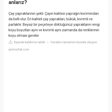
anlarız?
Çay yapraklarının şekli: Çayın kalitesi yaprağın kıvrımından
da belli olur. En kaliteli çay yaprakları, bükük, kıvrımlı ve
parlaktır. Beyaz bir peçeteye döktüğünüz yaprakların rengi
koyu boyutları aynı ve kıvrımlı aynı zamanda da renklerinin
koyu olması gerekir.
Kaynak kaldırma talebi
Cevabın tamamını burada okuyun:
|
yenisafak.com