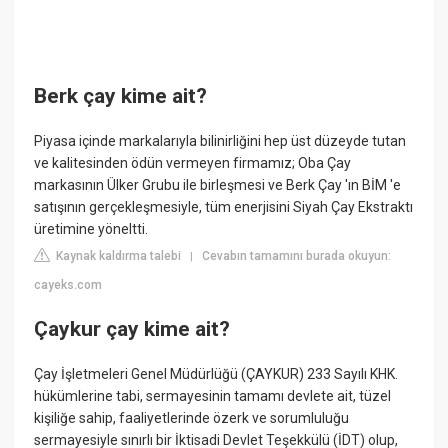
Berk çay kime ait?
Piyasa içinde markalarıyla bilinirliğini hep üst düzeyde tutan
ve kalitesinden ödün vermeyen firmamız; Oba Çay
markasının Ülker Grubu ile birleşmesi ve Berk Çay 'ın BİM 'e
satışının gerçekleşmesiyle, tüm enerjisini Siyah Çay Ekstraktı
üretimine yöneltti.
Kaynak kaldırma talebi
Cevabın tamamını burada okuyun:
|
cayeks.com
Çaykur çay kime ait?
Çay İşletmeleri Genel Müdürlüğü (ÇAYKUR) 233 Sayılı KHK.
hükümlerine tabi, sermayesinin tamamı devlete ait, tüzel
kişiliğe sahip, faaliyetlerinde özerk ve sorumluluğu
sermayesiyle sınırlı bir İktisadi Devlet Teşekkülü (İDT) olup,