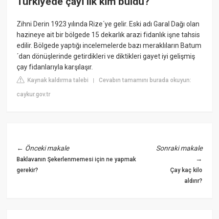
Türkiyede çayı ilk kim buldu?
Zihni Derin 1923 yılında Rize´ye gelir. Eski adı Garal Dağı olan
hazineye ait bir bölgede 15 dekarlık arazi fidanlık işne tahsis
edilir. Bölgede yaptığı incelemelerde bazı meraklıların Batum
´dan dönüşlerinde getirdikleri ve diktikleri gayet iyi gelişmiş
çay fidanlarıyla karşılaşır.
Kaynak kaldırma talebi
Cevabın tamamını burada okuyun:
|
caykur.gov.tr
←
Önceki makale
Sonraki makale
→
Baklavanın Şekerlenmemesi için ne yapmak
gerekir?
Çay kaç kilo
aldırır?