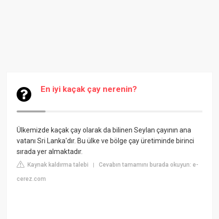
En iyi kaçak çay nerenin?
Ülkemizde kaçak çay olarak da bilinen Seylan çayının ana
vatanı Sri Lanka'dır. Bu ülke ve bölge çay üretiminde birinci
sırada yer almaktadır.
Kaynak kaldırma talebi
Cevabın tamamını burada okuyun: e-
|
cerez.com