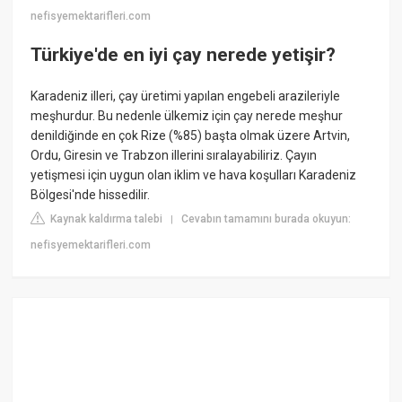
nefisyemektarifleri.com
Türkiye'de en iyi çay nerede yetişir?
Karadeniz illeri, çay üretimi yapılan engebeli arazileriyle
meşhurdur. Bu nedenle ülkemiz için çay nerede meşhur
denildiğinde en çok Rize (%85) başta olmak üzere Artvin,
Ordu, Giresin ve Trabzon illerini sıralayabiliriz. Çayın
yetişmesi için uygun olan iklim ve hava koşulları Karadeniz
Bölgesi'nde hissedilir.
Kaynak kaldırma talebi
Cevabın tamamını burada okuyun:
|
nefisyemektarifleri.com