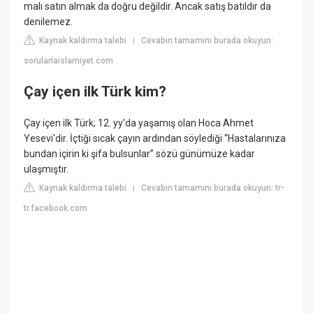
malı satın almak da doğru değildir. Ancak satış batıldır da
denilemez.
Kaynak kaldırma talebi
Cevabın tamamını burada okuyun:
|
sorularlaislamiyet.com
Çay içen ilk Türk kim?
Çay içen ilk Türk; 12. yy'da yaşamış olan Hoca Ahmet
Yesevi'dir. İçtiği sıcak çayın ardından söylediği “Hastalarınıza
bundan içirin ki şifa bulsunlar” sözü günümüze kadar
ulaşmıştır.
Kaynak kaldırma talebi
Cevabın tamamını burada okuyun: tr-
|
tr.facebook.com