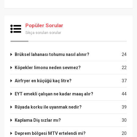
Popüler Sorular
Sıkça sorulan sorular
Brüksel lahanası tohumu nasıl alınır?
24
Köpekler limonu neden sevmez?
22
Airfryer en küçüğü kaç litre?
37
EYT emekli çalışan ne kadar maaş alır?
44
Rüyada korku ile uyanmak nedir?
39
Kaplama Diş sızlar mı?
30
Deprem bölgesi MTV ertelendi mi?
20