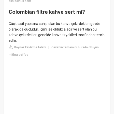
eksisozluk.com
Colombian filtre kahve sert mi?
Güçlü asit yapısına sahip olan bu kahve çekirdekleri gövde
olarak da güçlüdür. İçimi ise oldukça ağır ve sert olan bu
kahve çekirdekleri genelde kahve tiryakileri tarafından tercih
edilir.
Kaynak kaldırma talebi
Cevabın tamamını burada okuyun:
|
mithra.coffee