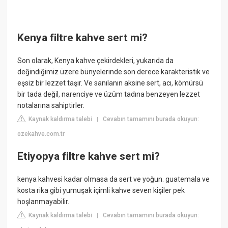
Kenya filtre kahve sert mi?
Son olarak, Kenya kahve çekirdekleri, yukarıda da
değindiğimiz üzere bünyelerinde son derece karakteristik ve
eşsiz bir lezzet taşır. Ve sanılanın aksine sert, acı, kömürsü
bir tada değil, narenciye ve üzüm tadına benzeyen lezzet
notalarına sahiptirler.
Kaynak kaldırma talebi
Cevabın tamamını burada okuyun:
|
ozekahve.com.tr
Etiyopya filtre kahve sert mi?
kenya kahvesi kadar olmasa da sert ve yoğun. guatemala ve
kosta rika gibi yumuşak içimli kahve seven kişiler pek
hoşlanmayabilir.
Kaynak kaldırma talebi
Cevabın tamamını burada okuyun:
|