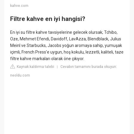
kahve.com
Filtre kahve en iyi hangisi?
En iyi su filtre kahve tavsiyelerine gelecek olursak; Tchibo,
Oze, Mehmet Efendi, Davidoff, LavAzza, Blendblack, Julius
Meinl ve Starbucks, Jacobs yoğun aromaya sahip, yumuşak
içimli, French Press'e uygun, hoş kokulu, lezzetli, kaliteli, taze
filtre kahve markaları olarak öne çıkıyor.
Kaynak kaldırma talebi
Cevabın tamamını burada okuyun:
|
neoldu.com