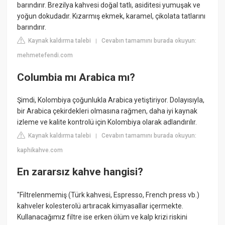
barındırır. Brezilya kahvesi doğal tatlı, asiditesi yumuşak ve
yoğun dokudadır. Kızarmış ekmek, karamel, çikolata tatlarını
barındırır.
Kaynak kaldırma talebi
Cevabın tamamını burada okuyun:
|
mehmetefendi.com
Columbia mı Arabica mı?
Şimdi, Kolombiya çoğunlukla Arabica yetiştiriyor. Dolayısıyla,
bir Arabica çekirdekleri olmasına rağmen, daha iyi kaynak
izleme ve kalite kontrolü için Kolombiya olarak adlandırılır.
Kaynak kaldırma talebi
Cevabın tamamını burada okuyun:
|
kaphikahve.com
En zararsız kahve hangisi?
"Filtrelenmemiş (Türk kahvesi, Espresso, French press vb.)
kahveler kolesterolü artıracak kimyasallar içermekte.
Kullanacağımız filtre ise erken ölüm ve kalp krizi riskini