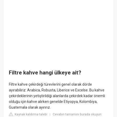
Filtre kahve hangi ülkeye ait?
Filtre kahve çekirdeği türevlerini genel olarak dörde
ayırabiliriz: Arabica, Robusta, Liberice ve Excelse. Bu kahve
çekirdeklerinin yetiştirildiği alanlarda çekirdek kadar önemli
olduğu için kahve alırken genelde Etiyopya, Kolombiya,
Guatemala olarak ayırırız.
Kaynak kaldırma talebi
Cevabın tamamını burada okuyun:
|