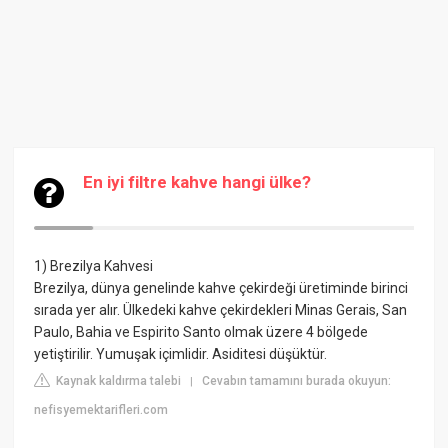
En iyi filtre kahve hangi ülke?
1) Brezilya Kahvesi
Brezilya, dünya genelinde kahve çekirdeği üretiminde birinci
sırada yer alır. Ülkedeki kahve çekirdekleri Minas Gerais, San
Paulo, Bahia ve Espirito Santo olmak üzere 4 bölgede
yetiştirilir. Yumuşak içimlidir. Asiditesi düşüktür.
Kaynak kaldırma talebi
Cevabın tamamını burada okuyun:
|
nefisyemektarifleri.com