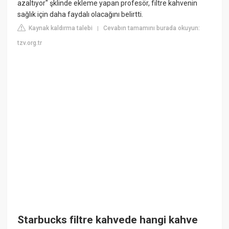
azaltıyor" şklinde ekleme yapan profesör, filtre kahvenin
sağlık için daha faydalı olacağını belirtti.
Kaynak kaldırma talebi
Cevabın tamamını burada okuyun:
|
tzv.org.tr
Starbucks filtre kahvede hangi kahve