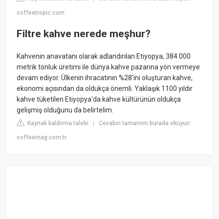
coffeetropic.com
Filtre kahve nerede meşhur?
Kahvenin anavatanı olarak adlandırılan Etiyopya, 384.000
metrik tonluk üretimi ile dünya kahve pazarına yön vermeye
devam ediyor. Ülkenin ihracatının %28'ini oluşturan kahve,
ekonomi açısından da oldukça önemli. Yaklaşık 1100 yıldır
kahve tüketilen Etiyopya'da kahve kültürünün oldukça
gelişmiş olduğunu da belirtelim.
Kaynak kaldırma talebi
Cevabın tamamını burada okuyun:
|
coffeemag.com.tr