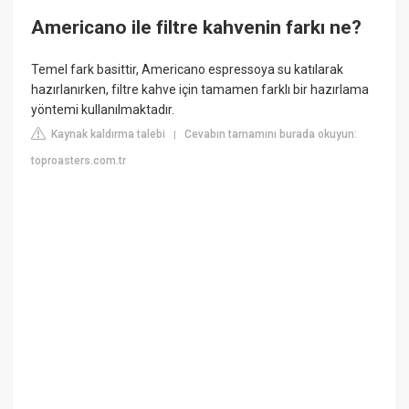
Americano ile filtre kahvenin farkı ne?
Temel fark basittir, Americano espressoya su katılarak
hazırlanırken, filtre kahve için tamamen farklı bir hazırlama
yöntemi kullanılmaktadır.
Kaynak kaldırma talebi
Cevabın tamamını burada okuyun:
|
toproasters.com.tr