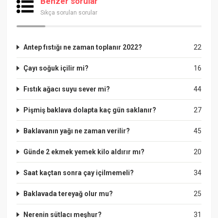
Benzer sorular
Sıkça sorulan sorular
Antep fıstığı ne zaman toplanır 2022?
22
Çayı soğuk içilir mi?
16
Fıstık ağacı suyu sever mi?
44
Pişmiş baklava dolapta kaç gün saklanır?
27
Baklavanın yağı ne zaman verilir?
45
Günde 2 ekmek yemek kilo aldırır mı?
20
Saat kaçtan sonra çay içilmemeli?
34
Baklavada tereyağ olur mu?
25
Nerenin sütlacı meşhur?
31