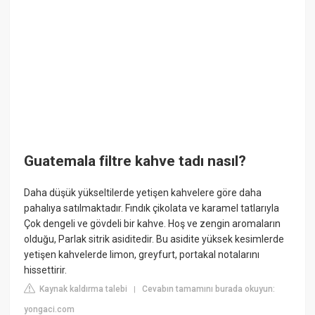
Guatemala filtre kahve tadı nasıl?
Daha düşük yükseltilerde yetişen kahvelere göre daha
pahalıya satılmaktadır. Fındık çikolata ve karamel tatlarıyla
Çok dengeli ve gövdeli bir kahve. Hoş ve zengin aromaların
olduğu, Parlak sitrik asiditedir. Bu asidite yüksek kesimlerde
yetişen kahvelerde limon, greyfurt, portakal notalarını
hissettirir.
Kaynak kaldırma talebi
Cevabın tamamını burada okuyun:
|
yongaci.com