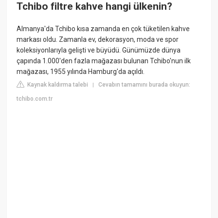
Tchibo filtre kahve hangi ülkenin?
Almanya'da Tchibo kısa zamanda en çok tüketilen kahve
markası oldu. Zamanla ev, dekorasyon, moda ve spor
koleksiyonlarıyla gelişti ve büyüdü. Günümüzde dünya
çapında 1.000'den fazla mağazası bulunan Tchibo'nun ilk
mağazası, 1955 yılında Hamburg'da açıldı.
Kaynak kaldırma talebi
Cevabın tamamını burada okuyun:
|
tchibo.com.tr