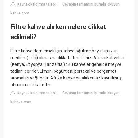
Kaynak kaldırma talebi
Cevabın tamamını burada okuyun:
|
kahve.com
Filtre kahve alırken nelere dikkat
edilmeli?
Filtre kahve demlemek için kahve öğütme boyutunuzun
medium(orta) olmasına dikkat etmelisiniz. Afrika Kahveleri
(Kenya, Etiyopya, Tanzania ) : Bu kahveler genelde meyve
tadları içerirler. Limon, böğürtlen, portakal ve bergamot
aromaları yoğundur. Afrika kahveleri alırken az kavrulmuş
olmasına dikkat edin.
Kaynak kaldırma talebi
Cevabın tamamını burada okuyun:
|
kahhve.com