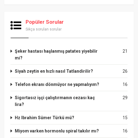
Popüler Sorular
Sıkça sorulan sorular
Şeker hastası haşlanmış patates yiyebilir
21
mi?
Siyah zeytin en hızlı nasıl Tatlandirilir?
26
Telefon ekranı dönmüyor ne yapmalıyım?
16
Sigortasız işçi çalıştırmanın cezası kaç
29
lira?
Hz Ibrahim Sümer Türkü mü?
15
Miyom varken hormonlu spiral takılır mı?
16