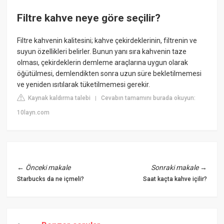
Filtre kahve neye göre seçilir?
Filtre kahvenin kalitesini; kahve çekirdeklerinin, filtrenin ve
suyun özellikleri belirler. Bunun yanı sıra kahvenin taze
olması, çekirdeklerin demleme araçlarına uygun olarak
öğütülmesi, demlendikten sonra uzun süre bekletilmemesi
ve yeniden ısıtılarak tüketilmemesi gerekir.
Kaynak kaldırma talebi
Cevabın tamamını burada okuyun:
|
10layn.com
←
Önceki makale
Sonraki makale
→
Starbucks da ne içmeli?
Saat kaçta kahve içilir?