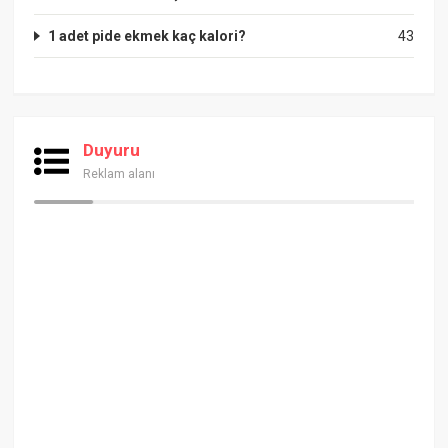
1 adet pide ekmek kaç kalori?
43
Duyuru
Reklam alanı