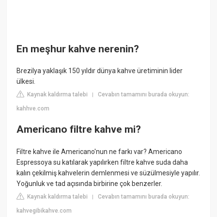
En meşhur kahve nerenin?
Brezilya yaklaşık 150 yıldır dünya kahve üretiminin lider
ülkesi.
Kaynak kaldırma talebi
Cevabın tamamını burada okuyun:
|
kahhve.com
Americano filtre kahve mi?
Filtre kahve ile Americano'nun ne farkı var? Americano
Espressoya su katılarak yapılırken filtre kahve suda daha
kalın çekilmiş kahvelerin demlenmesi ve süzülmesiyle yapılır.
Yoğunluk ve tad açısında birbirine çok benzerler.
Kaynak kaldırma talebi
Cevabın tamamını burada okuyun:
|
kahvegibikahve.com