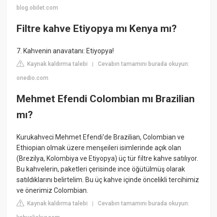
blog.obilet.com
Filtre kahve Etiyopya mı Kenya mı?
7. Kahvenin anavatanı: Etiyopya!
Kaynak kaldırma talebi
Cevabın tamamını burada okuyun:
|
onedio.com
Mehmet Efendi Colombian mı Brazilian
mı?
Kurukahveci Mehmet Efendi'de Brazilian, Colombian ve
Ethiopian olmak üzere menşeileri isimlerinde açık olan
(Brezilya, Kolombiya ve Etiyopya) üç tür filtre kahve satılıyor.
Bu kahvelerin, paketleri çerisinde ince öğütülmüş olarak
satıldıklarını belirtelim. Bu üç kahve içinde öncelikli tercihimiz
ve önerimiz Colombian.
Kaynak kaldırma talebi
Cevabın tamamını burada okuyun:
|