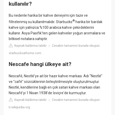
kullanılır?
Bu nedenle harika bir kahve deneyimi için taze ve
®
filtrelenmiş su kullanılmalıdır. Starbucks
harika bir bardak
kahve için yalnızca %100 arabica kahve çekirdeklerini
kullanır. Asya Pasifik'ten gelen kahveler yoğun aromalara ve
bitkisel notalara sahiptir.
Kaynak kaldırma talebi
Cevabın tamamını burada okuyun:
|
starbucksathome.com
Nescafe hangi ülkeye ait?
Nescafé, Nestlé'ye ait bir hazır kahve markası. Adı "Nestlé"
ve "café" sözcüklerinin birleştirilmesiyle oluşturulmuştur.
Nestlé, kendilerine bağlı en çok satan kahve markası olan
Nescafé'yi 1 Nisan 1938'de İsviçre'de kurmuştur.
Kaynak kaldırma talebi
Cevabın tamamını burada okuyun:
|
tr.wikipedia.org