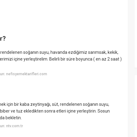
ir?
üt, rendelenen soğanın suyu, havanda ezdiğimiz sarımsak, kekik,
imizi içine yerleştirelim. Belirli bir süre boyunca ( en az 2 saat )
n: nefisyemektarifleri.com
k için bir kaba zeytinyağı, süt, rendelenen soğanın suyu,
iber ve tuz ekledikten sonra etleri içine yerleştirin. Sosun
da bekletin.
n: ntv.com.tr