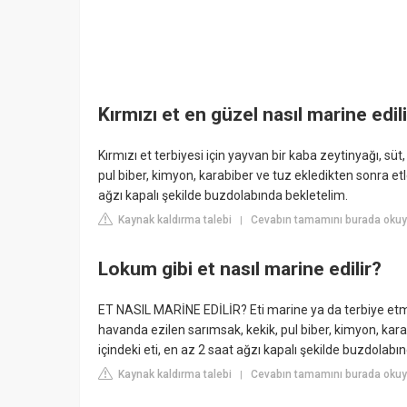
Kırmızı et en güzel nasıl marine edil
Kırmızı et terbiyesi için yayvan bir kaba zeytinyağı, s
pul biber, kimyon, karabiber ve tuz ekledikten sonra etler
ağzı kapalı şekilde buzdolabında bekletelim.
Kaynak kaldırma talebi
Cevabın tamamını burada okuyu
|
Lokum gibi et nasıl marine edilir?
ET NASIL MARİNE EDİLİR? Eti marine ya da terbiye etme
havanda ezilen sarımsak, kekik, pul biber, kimyon, karab
içindeki eti, en az 2 saat ağzı kapalı şekilde buzdolabın
Kaynak kaldırma talebi
Cevabın tamamını burada okuyu
|