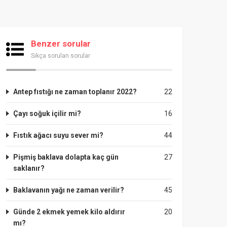
Benzer sorular
Sıkça sorulan sorular
Antep fıstığı ne zaman toplanır 2022?
22
Çayı soğuk içilir mi?
16
Fıstık ağacı suyu sever mi?
44
Pişmiş baklava dolapta kaç gün
27
saklanır?
Baklavanın yağı ne zaman verilir?
45
Günde 2 ekmek yemek kilo aldırır
20
mı?