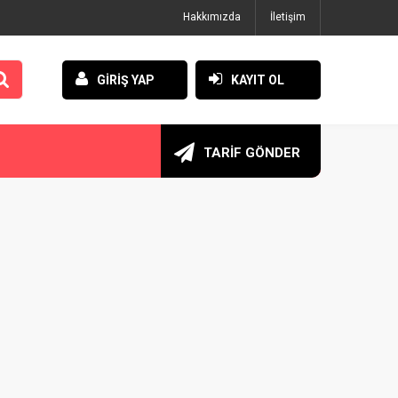
Hakkımızda
İletişim
GİRİŞ YAP
KAYIT OL
TARİF GÖNDER