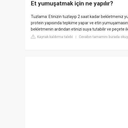
Et yumuşatmak için ne yapılır?
Tuzlama: Etinizin tuzlayıp 2 saat kadar bekletmeniz y
protein yapısında tepkime yapar ve etin yumuşamasına y
bekletmenin ardından etinizi suya tutabilir ve peçete ile
Kaynak kaldırma talebi
Cevabın tamamını burada okuy
|