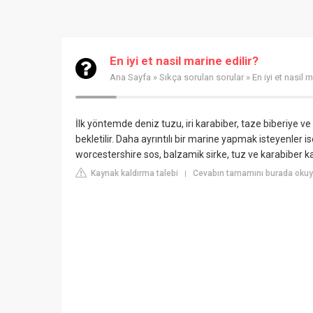
En iyi et nasil marine edilir?
Ana Sayfa
»
Sıkça sorulan sorular
» En iyi et nasil m
İlk yöntemde deniz tuzu, iri karabiber, taze biberiye ve 
bekletilir. Daha ayrıntılı bir marine yapmak isteyenler i
worcestershire sos, balzamik sirke, tuz ve karabiber kar
Kaynak kaldırma talebi
Cevabın tamamını burada okuyu
|