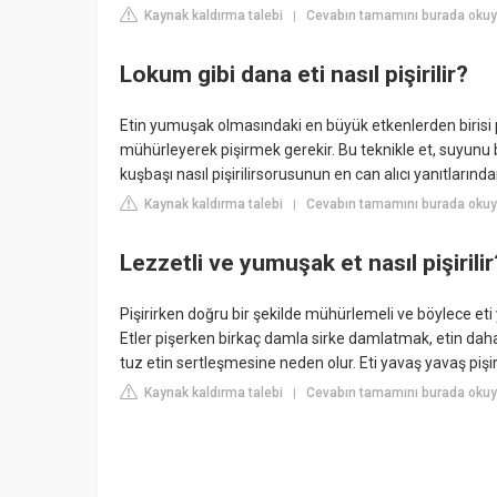
Kaynak kaldırma talebi
Cevabın tamamını burada okuy
|
Lokum gibi dana eti nasıl pişirilir?
Etin yumuşak olmasındaki en büyük etkenlerden birisi
mühürleyerek pişirmek gerekir. Bu teknikle et, suyunu
kuşbaşı nasıl pişirilirsorusunun en can alıcı yanıtlarından
Kaynak kaldırma talebi
Cevabın tamamını burada okuy
|
Lezzetli ve yumuşak et nasıl pişirilir
Pişirirken doğru bir şekilde mühürlemeli ve böylece e
Etler pişerken birkaç damla sirke damlatmak, etin daha
tuz etin sertleşmesine neden olur. Eti yavaş yavaş pişi
Kaynak kaldırma talebi
Cevabın tamamını burada okuyu
|