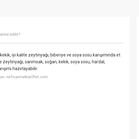
arine edilir?
kekik, iyi kalite zeytinyağı, biberiye ve soya sosu karışımında et
se zeytinyağı, sarımsak, soğan, kekik, soya sosu, hardal,
ışımı hazırlayabilir.
n: nefisyemektarifleri.com