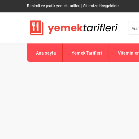
Resimli ve pratik yemek tarifleri | Sitemize Hoşgeldiniz
Ana sayfa
Yemek Tarifleri
Vitaminler