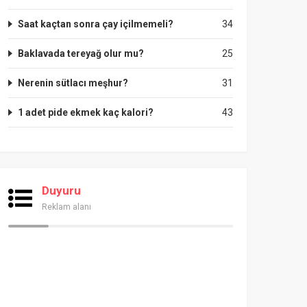
Saat kaçtan sonra çay içilmemeli?
34
Baklavada tereyağ olur mu?
25
Nerenin sütlacı meşhur?
31
1 adet pide ekmek kaç kalori?
43
Duyuru
Reklam alanı