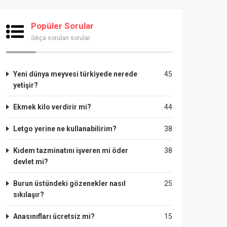
Popüler Sorular
Sıkça sorulan sorular
Yeni dünya meyvesi türkiyede nerede
45
yetişir?
Ekmek kilo verdirir mi?
44
Letgo yerine ne kullanabilirim?
38
Kıdem tazminatını işveren mi öder
38
devlet mi?
Burun üstündeki gözenekler nasıl
25
sıkılaşır?
Anasınıfları ücretsiz mi?
15