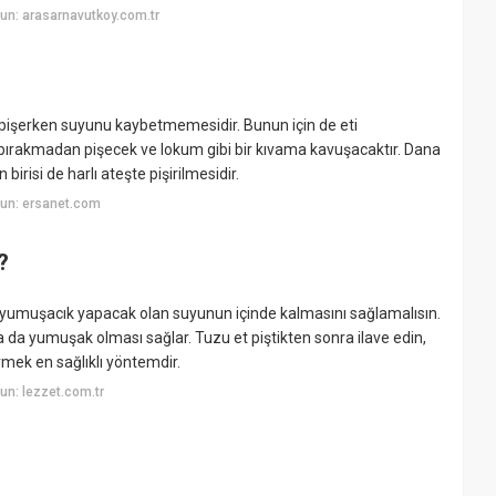
un: arasarnavutkoy.com.tr
 pişerken suyunu kaybetmemesidir. Bunun için de eti
 bırakmadan pişecek ve lokum gibi bir kıvama kavuşacaktır. Dana
 birisi de harlı ateşte pişirilmesidir.
un: ersanet.com
?
ti yumuşacık yapacak olan suyunun içinde kalmasını sağlamalısın.
 da yumuşak olması sağlar. Tuzu et piştikten sonra ilave edin,
rmek en sağlıklı yöntemdir.
n: lezzet.com.tr