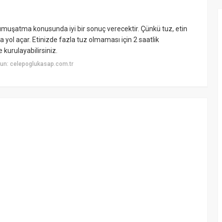
umuşatma konusunda iyi bir sonuç verecektir. Çünkü tuz, etin
ol açar. Etinizde fazla tuz olmaması için 2 saatlik
 kurulayabilirsiniz.
un: celepoglukasap.com.tr