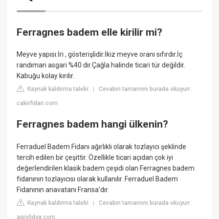
Ferragnes badem elle kirilir mi?
Meyve yapısı:İri , gösterişlidir.İkiz meyve oranı sıfırdır.İç
randıman asgari %40 dır.Çağla halinde ticari tür değildir.
Kabuğu kolay kırılır.
Kaynak kaldırma talebi
Cevabın tamamını burada okuyun:
|
cakirfidan.com
Ferragnes badem hangi ülkenin?
Ferraduel Badem Fidanı ağırlıklı olarak tozlayıcı şeklinde
tercih edilen bir çeşittir. Özellikle ticari açıdan çok iyi
değerlendirilen klasik badem çeşidi olan Ferragnes badem
fidanının tozlayıcısı olarak kullanılır. Ferraduel Badem
Fidanının anavatanı Fransa'dır.
Kaynak kaldırma talebi
Cevabın tamamını burada okuyun:
|
agrolidya.com