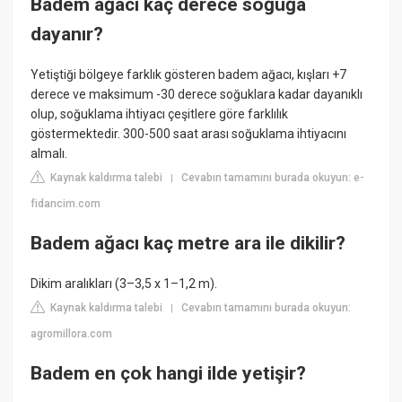
Badem ağacı kaç derece soğuğa
dayanır?
Yetiştiği bölgeye farklık gösteren badem ağacı, kışları +7
derece ve maksimum -30 derece soğuklara kadar dayanıklı
olup, soğuklama ihtiyacı çeşitlere göre farklılık
göstermektedir. 300-500 saat arası soğuklama ihtiyacını
almalı.
Kaynak kaldırma talebi
Cevabın tamamını burada okuyun: e-
|
fidancim.com
Badem ağacı kaç metre ara ile dikilir?
Dikim aralıkları (3–3,5 x 1–1,2 m).
Kaynak kaldırma talebi
Cevabın tamamını burada okuyun:
|
agromillora.com
Badem en çok hangi ilde yetişir?