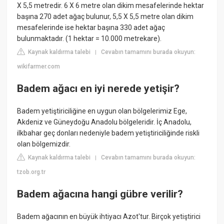
X 5,5 metredir. 6 X 6 metre olan dikim mesafelerinde hektar
başına 270 adet ağaç bulunur, 5,5 X 5,5 metre olan dikim
mesafelerinde ise hektar başına 330 adet ağaç
bulunmaktadır. (1 hektar = 10.000 metrekare).
Kaynak kaldırma talebi
Cevabın tamamını burada okuyun:
|
wikifarmer.com
Badem ağacı en iyi nerede yetişir?
Badem yetiştiriciliğine en uygun olan bölgelerimiz Ege,
Akdeniz ve Güneydoğu Anadolu bölgeleridir. İç Anadolu,
ilkbahar geç donları nedeniyle badem yetiştiriciliğinde riskli
olan bölgemizdir.
Kaynak kaldırma talebi
Cevabın tamamını burada okuyun:
|
tzob.org.tr
Badem ağacına hangi gübre verilir?
Badem ağacının en büyük ihtiyacı Azot'tur. Birçok yetiştirici