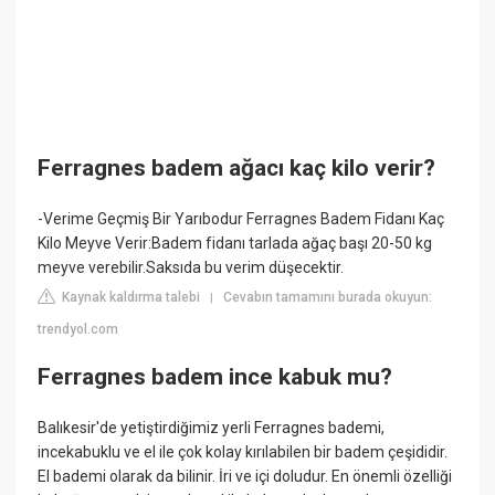
Ferragnes badem ağacı kaç kilo verir?
-Verime Geçmiş Bir Yarıbodur Ferragnes Badem Fidanı Kaç
Kilo Meyve Verir:Badem fidanı tarlada ağaç başı 20-50 kg
meyve verebilir.Saksıda bu verim düşecektir.
Kaynak kaldırma talebi
Cevabın tamamını burada okuyun:
|
trendyol.com
Ferragnes badem ince kabuk mu?
Balıkesir'de yetiştirdiğimiz yerli Ferragnes bademi,
incekabuklu ve el ile çok kolay kırılabilen bir badem çeşididir.
El bademi olarak da bilinir. İri ve içi doludur. En önemli özelliği