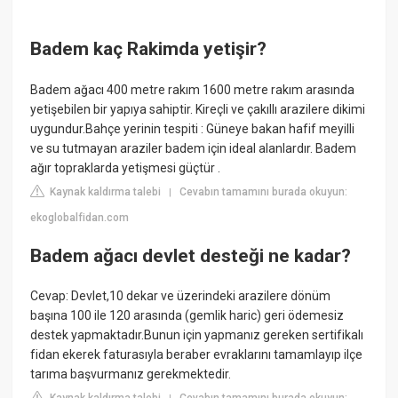
Badem kaç Rakimda yetişir?
Badem ağacı 400 metre rakım 1600 metre rakım arasında
yetişebilen bir yapıya sahiptir. Kireçli ve çakıllı arazilere dikimi
uygundur.Bahçe yerinin tespiti : Güneye bakan hafif meyilli
ve su tutmayan araziler badem için ideal alanlardır. Badem
ağır topraklarda yetişmesi güçtür .
Kaynak kaldırma talebi
Cevabın tamamını burada okuyun:
|
ekoglobalfidan.com
Badem ağacı devlet desteği ne kadar?
Cevap: Devlet,10 dekar ve üzerindeki arazilere dönüm
başına 100 ile 120 arasında (gemlik haric) geri ödemesiz
destek yapmaktadır.Bunun için yapmanız gereken sertifikalı
fidan ekerek faturasıyla beraber evraklarını tamamlayıp ilçe
tarıma başvurmanız gerekmektedir.