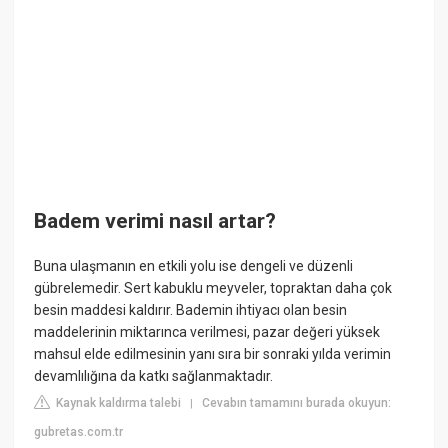
Badem verimi nasıl artar?
Buna ulaşmanın en etkili yolu ise dengeli ve düzenli
gübrelemedir. Sert kabuklu meyveler, topraktan daha çok
besin maddesi kaldırır. Bademin ihtiyacı olan besin
maddelerinin miktarınca verilmesi, pazar değeri yüksek
mahsul elde edilmesinin yanı sıra bir sonraki yılda verimin
devamlılığına da katkı sağlanmaktadır.
Kaynak kaldırma talebi
Cevabın tamamını burada okuyun:
|
gubretas.com.tr