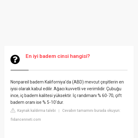
En iyi badem cinsi hangisi?
Nonpareil badem Kaliforniya'da (ABD) mevcut çeşitlerin en
iyisi olarak kabul edilir. Ağacı kuvvetli ve verimlidir. Çubuğu
ince, iç badem kalitesi yüksektir. İç randımanı % 60-70, çift
badem oranı ise % 5-10'dur.
Kaynak kaldırma talebi
Cevabın tamamını burada okuyun:
|
fidancenneti.com