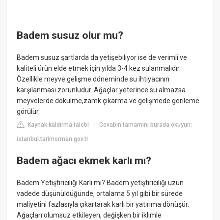
Badem susuz olur mu?
Badem susuz şartlarda da yetişebiliyor ise de verimli ve
kaliteli ürün elde etmek için yılda 3-4 kez sulanmalıdır.
Özellikle meyve gelişme döneminde su ihtiyacının
karşılanması zorunludur. Ağaçlar yeterince su almazsa
meyvelerde dökülme,zamk çıkarma ve gelişmede gerileme
görülür.
Kaynak kaldırma talebi
Cevabın tamamını burada okuyun:
|
istanbul.tarimorman.gov.tr
Badem ağacı ekmek karlı mı?
Badem Yetiştiriciliği Karlı mı? Badem yetiştiriciliği uzun
vadede düşünüldüğünde, ortalama 5 yıl gibi bir sürede
maliyetini fazlasıyla çıkartarak karlı bir yatırıma dönüşür.
Ağaçları olumsuz etkileyen, değişken bir iklimle