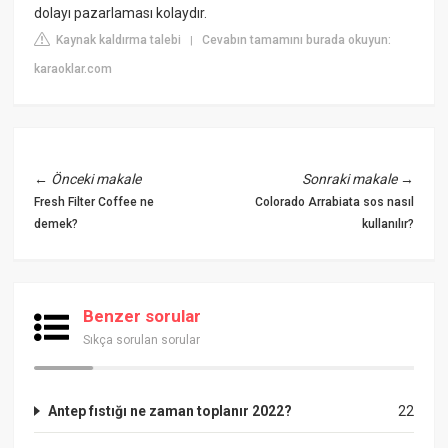
dolayı pazarlaması kolaydır.
Kaynak kaldırma talebi
Cevabın tamamını burada okuyun:
|
karaoklar.com
←
Önceki makale
Sonraki makale
→
Fresh Filter Coffee ne
Colorado Arrabiata sos nasıl
demek?
kullanılır?
Benzer sorular
Sıkça sorulan sorular
Antep fıstığı ne zaman toplanır 2022?
22