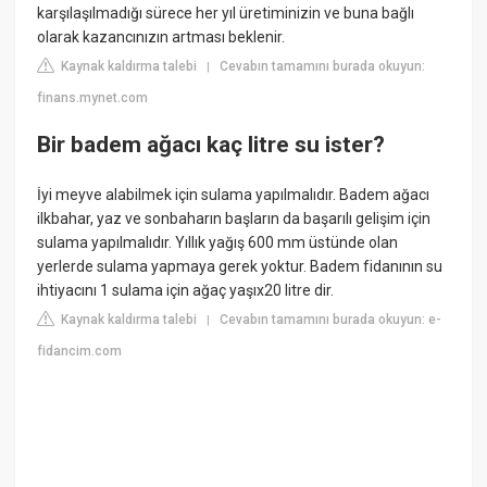
karşılaşılmadığı sürece her yıl üretiminizin ve buna bağlı
olarak kazancınızın artması beklenir.
Kaynak kaldırma talebi
Cevabın tamamını burada okuyun:
|
finans.mynet.com
Bir badem ağacı kaç litre su ister?
İyi meyve alabilmek için sulama yapılmalıdır. Badem ağacı
ilkbahar, yaz ve sonbaharın başların da başarılı gelişim için
sulama yapılmalıdır. Yıllık yağış 600 mm üstünde olan
yerlerde sulama yapmaya gerek yoktur. Badem fidanının su
ihtiyacını 1 sulama için ağaç yaşıx20 litre dir.
Kaynak kaldırma talebi
Cevabın tamamını burada okuyun: e-
|
fidancim.com