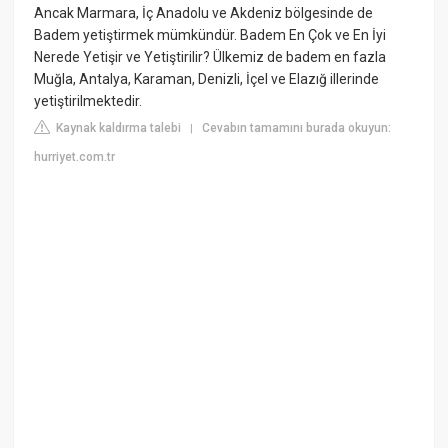
Ancak Marmara, İç Anadolu ve Akdeniz bölgesinde de
Badem yetiştirmek mümkündür. Badem En Çok ve En İyi
Nerede Yetişir ve Yetiştirilir? Ülkemiz de badem en fazla
Muğla, Antalya, Karaman, Denizli, İçel ve Elazığ illerinde
yetiştirilmektedir.
Kaynak kaldırma talebi
Cevabın tamamını burada okuyun:
|
hurriyet.com.tr