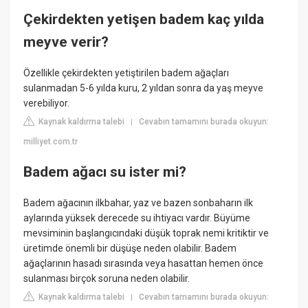
Çekirdekten yetişen badem kaç yılda
meyve verir?
Özellikle çekirdekten yetiştirilen badem ağaçları
sulanmadan 5-6 yılda kuru, 2 yıldan sonra da yaş meyve
verebiliyor.
Kaynak kaldırma talebi
Cevabın tamamını burada okuyun:
|
milliyet.com.tr
Badem ağacı su ister mi?
Badem ağacının ilkbahar, yaz ve bazen sonbaharın ilk
aylarında yüksek derecede su ihtiyacı vardır. Büyüme
mevsiminin başlangıcındaki düşük toprak nemi kritiktir ve
üretimde önemli bir düşüşe neden olabilir. Badem
ağaçlarının hasadı sırasında veya hasattan hemen önce
sulanması birçok soruna neden olabilir.
Kaynak kaldırma talebi
Cevabın tamamını burada okuyun:
|