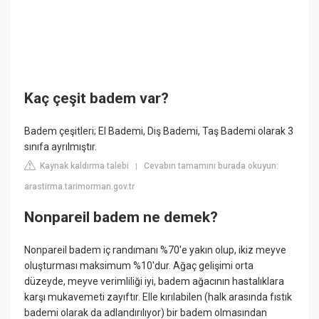
Kaç çeşit badem var?
Badem çeşitleri; El Bademi, Diş Bademi, Taş Bademi olarak 3
sınıfa ayrılmıştır.
Kaynak kaldırma talebi
Cevabın tamamını burada okuyun:
|
arastirma.tarimorman.gov.tr
Nonpareil badem ne demek?
Nonpareil badem iç randımanı %70'e yakın olup, ikiz meyve
oluşturması maksimum %10'dur. Ağaç gelişimi orta
düzeyde, meyve verimliliği iyi, badem ağacının hastalıklara
karşı mukavemeti zayıftır. Elle kırılabilen (halk arasında fıstık
bademi olarak da adlandırılıyor) bir badem olmasından