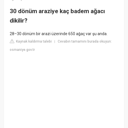
30 dönüm araziye kaç badem ağacı
dikilir?
28–30 dönüm bir arazi üzerinde 650 ağaç var şu anda.
Kaynak kaldırma talebi
Cevabın tamamını burada okuyun:
|
osmaniye.gov.tr