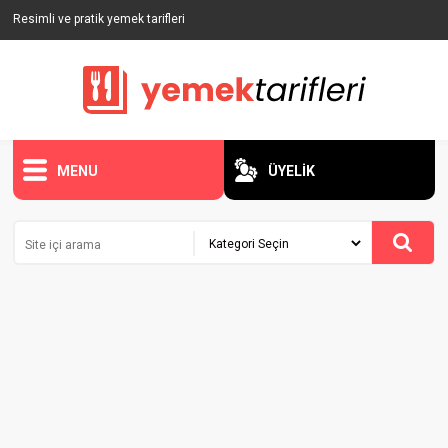
Resimli ve pratik yemek tarifleri
MENU
ÜYELİK