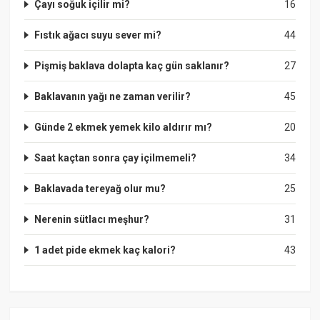
Çayı soğuk içilir mi?
16
Fıstık ağacı suyu sever mi?
44
Pişmiş baklava dolapta kaç gün saklanır?
27
Baklavanın yağı ne zaman verilir?
45
Günde 2 ekmek yemek kilo aldırır mı?
20
Saat kaçtan sonra çay içilmemeli?
34
Baklavada tereyağ olur mu?
25
Nerenin sütlacı meşhur?
31
1 adet pide ekmek kaç kalori?
43