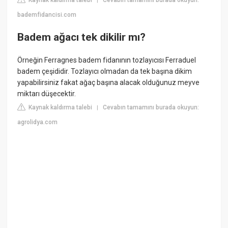
Kaynak kaldırma talebi
Cevabın tamamını burada okuyun:
|
bademfidancisi.com
Badem ağacı tek dikilir mı?
Örneğin Ferragnes badem fidanının tozlayıcısı Ferraduel
badem çeşididir. Tozlayıcı olmadan da tek başına dikim
yapabilirsiniz fakat ağaç başına alacak olduğunuz meyve
miktarı düşecektir.
Kaynak kaldırma talebi
Cevabın tamamını burada okuyun:
|
agrolidya.com