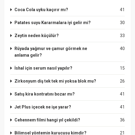
Coca Cola uyku kaçırır mı?
41
Patates suyu Kararmalara iyi gelir mi?
30
Zeytin neden küçülür?
33
Rüyada yağmur ve çamur görmek ne
40
anlama gelir?
İshal için serum nasıl yapılır?
15
Zirkonyum diş tek tek mi yoksa blok mu?
26
Satış kira kontratını bozar mı?
41
Jet Plus içecek ne işe yarar?
41
Cehennem filmi hangi yıl çekildi?
36
Bilimsel yöntemin kurucusu kimdir?
21