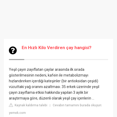
En Hızlı Kilo Verdiren çay hangisi?
Yeşil çayın zayıflatan çaylar arasında ilk sırada
gösterilmesinin nedeni, kafein ile metabolizmayı
hızlandırırken içerdiği kateşinler (bir antioksidan çeşidi)
vücuttaki yağ oranını azaltması. 35 erkek üzerinde yeşil
çayın zayıflama etkisi hakkında yapılan 3 aylık bir
araştırmaya göre, düzenli olarak yeşil çay içenlerin ...
Kaynak kaldırma talebi
Cevabın tamamını burada okuyun:
|
yemek.com