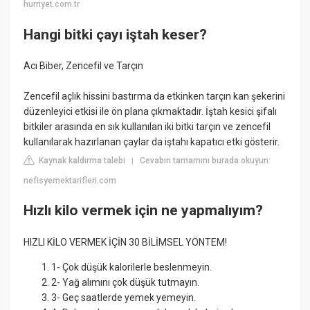
hurriyet.com.tr
Hangi bitki çayı iştah keser?
Acı Biber, Zencefil ve Tarçın
Zencefil açlık hissini bastırma da etkinken tarçın kan şekerini
düzenleyici etkisi ile ön plana çıkmaktadır. İştah kesici şifalı
bitkiler arasında en sık kullanılan iki bitki tarçın ve zencefil
kullanılarak hazırlanan çaylar da iştahı kapatıcı etki gösterir.
Kaynak kaldırma talebi
Cevabın tamamını burada okuyun:
|
nefisyemektarifleri.com
Hızlı kilo vermek için ne yapmalıyım?
HIZLI KİLO VERMEK İÇİN 30 BİLİMSEL YÖNTEM!
1- Çok düşük kalorilerle beslenmeyin.
2- Yağ alımını çok düşük tutmayın.
3- Geç saatlerde yemek yemeyin.