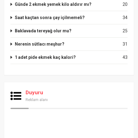
Günde 2 ekmek yemek kilo aldırır mı?
20
Saat kaçtan sonra çay içilmemeli?
34
Baklavada tereyağ olur mu?
25
Nerenin sütlacı meşhur?
31
1 adet pide ekmek kaç kalori?
43
Duyuru
Reklam alanı