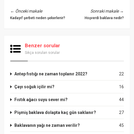
←
Önceki makale
Sonraki makale
→
Kadayıf şerbeti neden şekerlenir?
Hoşverdi baklava nedir?
Benzer sorular
Sıkça sorulan sorular
Antep fıstığı ne zaman toplanır 2022?
22
Çayı soğuk içilir mi?
16
Fıstık ağacı suyu sever mi?
44
Pişmiş baklava dolapta kaç gün saklanır?
27
Baklavanın yağı ne zaman verilir?
45