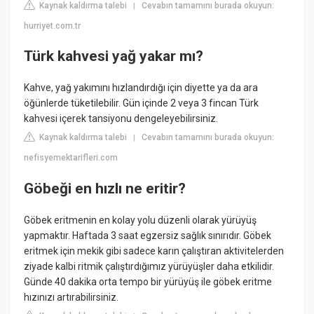
Kaynak kaldırma talebi
Cevabın tamamını burada okuyun:
|
hurriyet.com.tr
Türk kahvesi yağ yakar mı?
Kahve, yağ yakımını hızlandırdığı için diyette ya da ara
öğünlerde tüketilebilir. Gün içinde 2 veya 3 fincan Türk
kahvesi içerek tansiyonu dengeleyebilirsiniz.
Kaynak kaldırma talebi
Cevabın tamamını burada okuyun:
|
nefisyemektarifleri.com
Göbeği en hızlı ne eritir?
Göbek eritmenin en kolay yolu düzenli olarak yürüyüş
yapmaktır. Haftada 3 saat egzersiz sağlık sınırıdır. Göbek
eritmek için mekik gibi sadece karın çalıştıran aktivitelerden
ziyade kalbi ritmik çalıştırdığımız yürüyüşler daha etkilidir.
Günde 40 dakika orta tempo bir yürüyüş ile göbek eritme
hızınızı artırabilirsiniz.