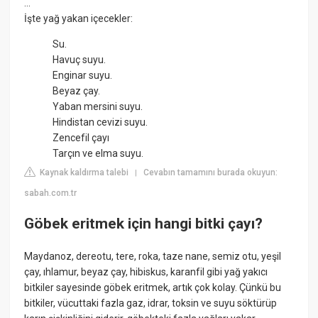
...
İşte yağ yakan içecekler:
Su.
Havuç suyu.
Enginar suyu.
Beyaz çay.
Yaban mersini suyu.
Hindistan cevizi suyu.
Zencefil çayı
Tarçın ve elma suyu.
Kaynak kaldırma talebi
Cevabın tamamını burada okuyun:
|
sabah.com.tr
Göbek eritmek için hangi bitki çayı?
Maydanoz, dereotu, tere, roka, taze nane, semiz otu, yeşil
çay, ıhlamur, beyaz çay, hibiskus, karanfil gibi yağ yakıcı
bitkiler sayesinde göbek eritmek, artık çok kolay. Çünkü bu
bitkiler, vücuttaki fazla gaz, idrar, toksin ve suyu söktürüp