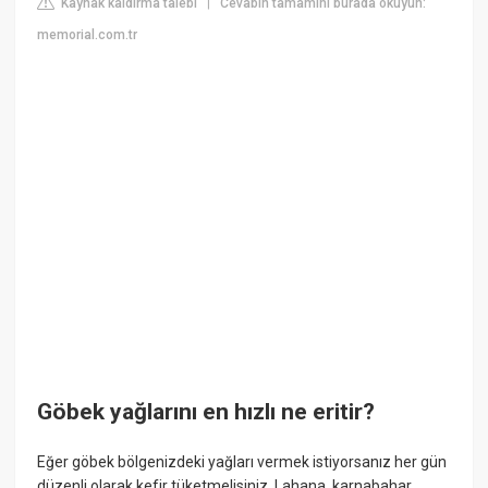
Kaynak kaldırma talebi
Cevabın tamamını burada okuyun:
|
memorial.com.tr
Göbek yağlarını en hızlı ne eritir?
Eğer göbek bölgenizdeki yağları vermek istiyorsanız her gün
düzenli olarak kefir tüketmelisiniz. Lahana, karnabahar,