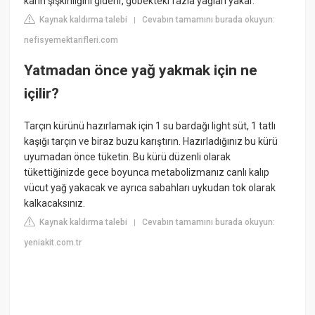
karın şişkinliğini giderir, göbekteki fazla yağları yakar.
Kaynak kaldırma talebi
Cevabın tamamını burada okuyun:
|
nefisyemektarifleri.com
Yatmadan önce yağ yakmak için ne
içilir?
Tarçın kürünü hazırlamak için 1 su bardağı light süt, 1 tatlı
kaşığı tarçın ve biraz buzu karıştırın. Hazırladığınız bu kürü
uyumadan önce tüketin. Bu kürü düzenli olarak
tükettiğinizde gece boyunca metabolizmanız canlı kalıp
vücut yağ yakacak ve ayrıca sabahları uykudan tok olarak
kalkacaksınız.
Kaynak kaldırma talebi
Cevabın tamamını burada okuyun:
|
yeniakit.com.tr