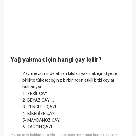
Yağ yakmak için hangi çay içilir?
Yaz mevsiminde alınan kiloları yakmak için diyetle
birlikte tüketeceğiniz birbirinden etkili bitki çaylar
bulunuyor.
1- YEŞİL ÇAY. ...
2- BEYAZ ÇAY. ...
3- ZENCEFİL ÇAYI. ...
4- BİBERİYE ÇAYI. ...
5- MAYDANOZ ÇAYI. ...
6- TARÇIN ÇAYI.
Kaynak kaldırma talebi
Cevabın tamamını burada okuyun:
|