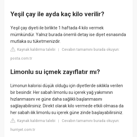
Yeşil çay ile ayda kaç kilo verilir?
Yeşil çay diyeti ile birlikte 1 haftada 4 kilo vermek
mümkündür. Yalnız burada önemli detay ise diyet esnasında
mutlaka su tüketmenizdir.
Kaynak kaldırma talebi
Cevabın tamamını burada okuyun:
|
posta.com.tr
Limonlu su içmek zayıflatır mı?
Limonun kalorisi düşük olduğu için diyetlerde sıklıkla verilen
bir besindir. Her sabah limonlu su içerek yağ yakımının
hızlanmasını ve güne daha sağlıklı başlanmasını
sağlayabilirsiniz. Direkt olarak kilo vermede etkili olmasa da
her sabah ılık limonlu su içerek güne zinde başlayabilirsiniz.
Kaynak kaldırma talebi
Cevabın tamamını burada okuyun:
|
hurriyet.com.tr