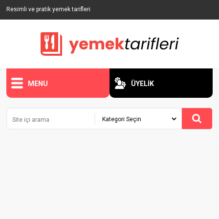
Resimli ve pratik yemek tarifleri
MENU
ÜYELİK