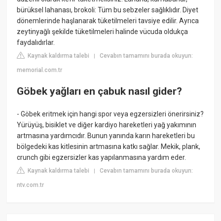
bürüksel lahanası, brokoli: Tüm bu sebzeler sağlıklıdır. Diyet
dönemlerinde haşlanarak tüketilmeleri tavsiye edilir. Ayrıca
zeytinyağlı şekilde tüketilmeleri halinde vücuda oldukça
faydalıdırlar.
Kaynak kaldırma talebi
Cevabın tamamını burada okuyun:
|
memorial.com.tr
Göbek yağları en çabuk nasıl gider?
- Göbek eritmek için hangi spor veya egzersizleri önerirsiniz?
Yürüyüş, bisiklet ve diğer kardiyo hareketleri yağ yakımının
artmasına yardımcıdır. Bunun yanında karın hareketleri bu
bölgedeki kas kitlesinin artmasına katkı sağlar. Mekik, plank,
crunch gibi egzersizler kas yapılanmasına yardım eder.
Kaynak kaldırma talebi
Cevabın tamamını burada okuyun:
|
ntv.com.tr