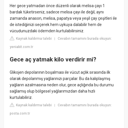
Her gece yatmadan önce düzenli olarak melisa çayı 1
bardak tüketirseniz, sadece melisa çayı ile değil, aynı
zamanda anason, melisa, papatya veya yeşil çay çeşitleri ile
de istediğinizi seçerek hem uykuya dalabilir hem de
vücudunuzdaki ödemden kurtulabilirsiniz.
Kaynak kaldırma talebi
Cevabın tamamını burada okuyun:
|
yeniakit.com.tr
Gece aç yatmak kilo verdirir mi?
Glikojen depolarının boşalması ile vücut açlık sırasında ilk
olarak depolanmış yağlarınızı parçalar. Bu da kalıplaşmış
yağların azalmasına neden olur, gece açlığında bu durumu
sağlamış olup bölgesel yağlarımızdan daha hızlı
kurtulabiliriz.
Kaynak kaldırma talebi
Cevabın tamamını burada okuyun:
|
posta.com.tr