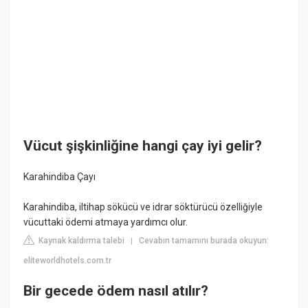
Vücut şişkinliğine hangi çay iyi gelir?
Karahindiba Çayı
Karahindiba, iltihap sökücü ve idrar söktürücü özelliğiyle
vücuttaki ödemi atmaya yardımcı olur.
Kaynak kaldırma talebi
Cevabın tamamını burada okuyun:
|
eliteworldhotels.com.tr
Bir gecede ödem nasıl atılır?