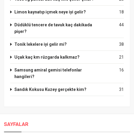
Limon kaynatıp içmek neye iyi gelir?
18
Düdüklü tencere de tavuk kaç dakikada
44
pişer?
Tonik lekelere iyi gelir mi?
38
Uçak kaç km rüzgarda kalkmaz?
21
Samsung amiral gemisi telefonlar
16
hangileri?
Sandık Kokusu Kuzey gerçekte kim?
31
SAYFALAR