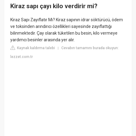
Kiraz sapı çayı kilo verdirir mi?
Kiraz Sapı Zayıflatır Mı? Kiraz sapının idrar söktürücü, ödem
ve toksinden arındırıcı özellikleri sayesinde zayıflattığı
bilinmektedir. Çay olarak tüketilen bu besin, kilo vermeye
yardımcı besinler arasında yer alır.
Kaynak kaldırma talebi
Cevabın tamamını burada okuyun:
|
lezzet.com.tr