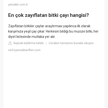
yeniakit.com.tr
En çok zayıflatan bitki çayı hangisi?
Zayıflatan bitkiler çaylar araştırması yapılınca ilk olarak
karşımıza yeşil çay çıkar. Herkesin bildiği bu mucize bitki, her
diyet listesinde mutlaka yer alır.
Kaynak kaldırma talebi
Cevabın tamamını burada okuyun:
|
nefisyemektarifleri.com