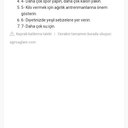
4- Daha çok spor yapın, daha çok kalori yakın.
5- Kilo vermek için ağırlık antrenmanlarına önem
gösterin.
6- Diyetinizde yeşil sebzelere yer verin.
7- Daha çok su için.
Kaynak kaldırma talebi
Cevabın tamamını burada okuyun:
|
agirsaglam.com