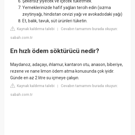
Şekersiz yiyecek ve içecek tüketmek.
Yemeklerinizde hafif yağları tercih edin (sızma
zeytinyağı, hindistan cevizi yağı ve avokadodaki yağı)
Et, balık, tavuk, süt ürünleri tüketin.
Kaynak kaldırma talebi
Cevabın tamamını burada okuyun:
|
sabah.com.tr
En hızlı ödem söktürücü nedir?
Maydanoz, adaçayı, ıhlamur, kantaron otu, anason, biberiye,
rezene ve nane limon ödem atma konusunda çok iyidir.
Günde en az 2 litre su içmeye çalışın.
Kaynak kaldırma talebi
Cevabın tamamını burada okuyun:
|
sabah.com.tr