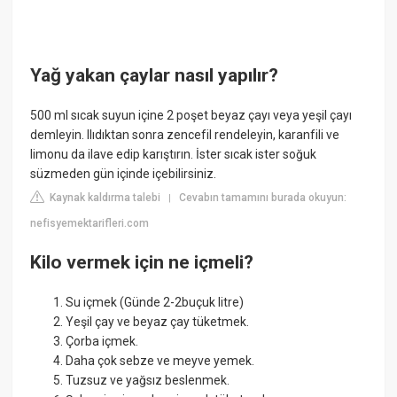
Yağ yakan çaylar nasıl yapılır?
500 ml sıcak suyun içine 2 poşet beyaz çayı veya yeşil çayı
demleyin. Ilıdıktan sonra zencefil rendeleyin, karanfili ve
limonu da ilave edip karıştırın. İster sıcak ister soğuk
süzmeden gün içinde içebilirsiniz.
Kaynak kaldırma talebi
Cevabın tamamını burada okuyun:
|
nefisyemektarifleri.com
Kilo vermek için ne içmeli?
Su içmek (Günde 2-2buçuk litre)
Yeşil çay ve beyaz çay tüketmek.
Çorba içmek.
Daha çok sebze ve meyve yemek.
Tuzsuz ve yağsız beslenmek.