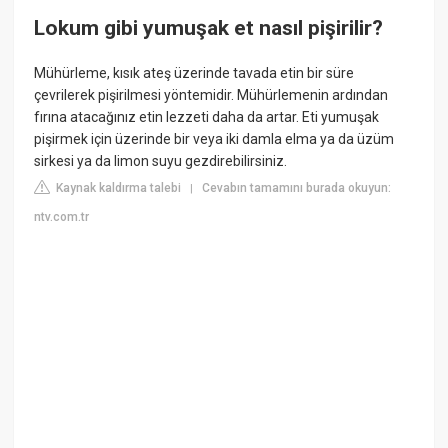
Lokum gibi yumuşak et nasıl pişirilir?
Mühürleme, kısık ateş üzerinde tavada etin bir süre
çevrilerek pişirilmesi yöntemidir. Mühürlemenin ardından
fırına atacağınız etin lezzeti daha da artar. Eti yumuşak
pişirmek için üzerinde bir veya iki damla elma ya da üzüm
sirkesi ya da limon suyu gezdirebilirsiniz.
Kaynak kaldırma talebi
Cevabın tamamını burada okuyun:
|
ntv.com.tr