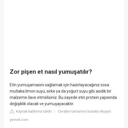
Zor pişen et nasıl yumuşatılır?
Etin yumuşamasını sağlamak için hazırlayacağınız sosa
mutlaka limon suyu, sirke ya da yoğurt suyu gibi asidik bir
malzeme ilave etmelisiniz. Bu sayede etin protein yapısında
değişiklik olacak ve yumuşayacaktır.
Kaynak kaldırma talebi
Cevabın tamamını burada okuyun:
|
yemek.com