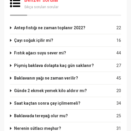
Sıkça sorulan sorular
Antep fıstığı ne zaman toplanır 2022?
22
Çayı soğuk içilir mi?
16
Fıstık ağacı suyu sever mi?
44
Pişmiş baklava dolapta kaç gün saklanır?
27
Baklavanın yağı ne zaman verilir?
45
Günde 2 ekmek yemek kilo aldırır mı?
20
Saat kaçtan sonra çay içilmemeli?
34
Baklavada tereyağ olur mu?
25
Nerenin sütlacı meşhur?
31