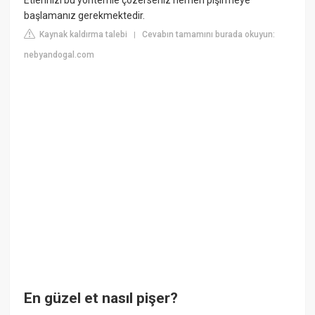
başlamanız gerekmektedir.
Kaynak kaldırma talebi
Cevabın tamamını burada okuyun:
|
nebyandogal.com
En güzel et nasıl pişer?