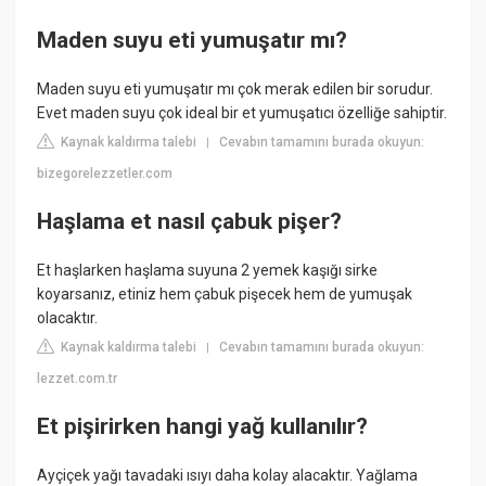
Maden suyu eti yumuşatır mı?
Maden suyu eti yumuşatır mı çok merak edilen bir sorudur.
Evet maden suyu çok ideal bir et yumuşatıcı özelliğe sahiptir.
Kaynak kaldırma talebi
Cevabın tamamını burada okuyun:
|
bizegorelezzetler.com
Haşlama et nasıl çabuk pişer?
Et haşlarken haşlama suyuna 2 yemek kaşığı sirke
koyarsanız, etiniz hem çabuk pişecek hem de yumuşak
olacaktır.
Kaynak kaldırma talebi
Cevabın tamamını burada okuyun:
|
lezzet.com.tr
Et pişirirken hangi yağ kullanılır?
Ayçiçek yağı tavadaki ısıyı daha kolay alacaktır. Yağlama