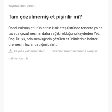
kaymazlaret.com.tr
Tam çözülmemiş et pişirilir mi?
Dondurulmuş et ürünlerinin kısık ateş üstünde tencere ya da
tavada çözülmesinin daha sağlıklı olduğunu kaydeden Yrd.
Doç. Dr. Şık, oda sıcaklığında çözülen et ürünlerinin bakteri
üremesini hızlandırdığını belirtti.
Kaynak kaldırma talebi
Cevabın tamamını burada okuyun:
|
milliyet.com.tr