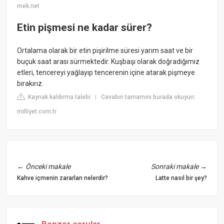
mek.net
Etin pişmesi ne kadar sürer?
Ortalama olarak bir etin pişirilme süresi yarım saat ve bir
buçuk saat arası sürmektedir. Kuşbaşı olarak doğradığımız
etleri, tencereyi yağlayıp tencerenin içine atarak pişmeye
bırakırız.
Kaynak kaldırma talebi
Cevabın tamamını burada okuyun:
|
milliyet.com.tr
←
Önceki makale
Sonraki makale
→
Kahve içmenin zararları nelerdir?
Latte nasıl bir şey?
Benzer sorular