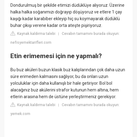
Dondurulmuş bir şekilde etimizi düdüklüye alıyoruz. Üzerine
halka halka soğanımızı doğrayıp döşüyoruz ve etlere 1 çay
kaşığı kadar karabiber ekleyip hiç su koymayarak düdüklü
buhar çıkışı verene kadar orta ateşte pişiriyoruz.
Kaynak kaldırma talebi
Cevabın tamamını burada okuyun:
|
nefisyemektarifleri.com
Etin erimemesi için ne yapmalı?
Bu buz aküleri buzun klasik buz kalıplarından çok daha uzun
süre erimeden kalmasını sağlıyor, bu da onları uzun
yolculuklar için daha kullanışlı bir hale getiriyor. Bol bol
alacağınız buz akülerini strafor kutunun hem altına, hem
etlerin arasına hem de üstüne yerleştirmeniz gerekiyor.
Kaynak kaldırma talebi
Cevabın tamamını burada okuyun:
|
yemek.com