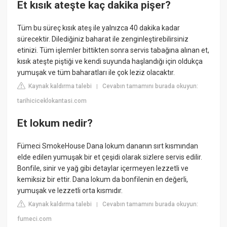
Et kısık ateşte kaç dakika pişer?
Tüm bu süreç kısık ateş ile yalnızca 40 dakika kadar
sürecektir. Dilediğiniz baharat ile zenginleştirebilirsiniz
etinizi. Tüm işlemler bittikten sonra servis tabağına alınan et,
kısık ateşte piştiği ve kendi suyunda haşlandığı için oldukça
yumuşak ve tüm baharatları ile çok leziz olacaktır.
Kaynak kaldırma talebi
Cevabın tamamını burada okuyun:
|
tarihiciceklokantasi.com
Et lokum nedir?
Fümeci SmokeHouse Dana lokum dananın sırt kısmından
elde edilen yumuşak bir et çeşidi olarak sizlere servis edilir.
Bonfile, sinir ve yağ gibi detaylar içermeyen lezzetli ve
kemiksiz bir ettir. Dana lokum da bonfilenin en değerli,
yumuşak ve lezzetli orta kısmıdır.
Kaynak kaldırma talebi
Cevabın tamamını burada okuyun:
|
fumeci.com