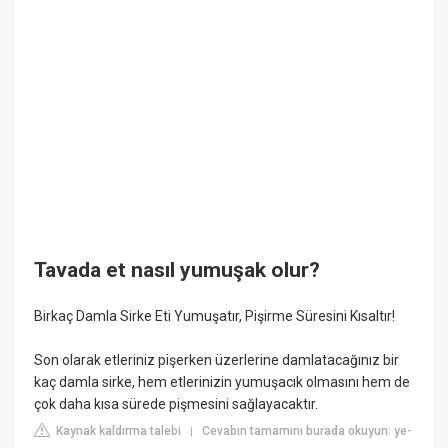
Tavada et nasıl yumuşak olur?
Birkaç Damla Sirke Eti Yumuşatır, Pişirme Süresini Kısaltır!
Son olarak etleriniz pişerken üzerlerine damlatacağınız bir
kaç damla sirke, hem etlerinizin yumuşacık olmasını hem de
çok daha kısa sürede pişmesini sağlayacaktır.
Kaynak kaldırma talebi
Cevabın tamamını burada okuyun: ye-
|