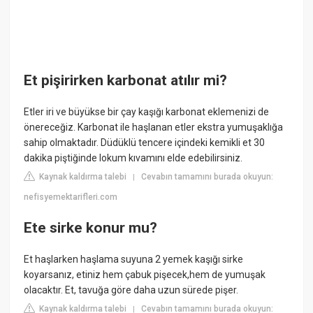
Et pişirirken karbonat atılır mi?
Etler iri ve büyükse bir çay kaşığı karbonat eklemenizi de
önereceğiz. Karbonat ile haşlanan etler ekstra yumuşaklığa
sahip olmaktadır. Düdüklü tencere içindeki kemikli et 30
dakika piştiğinde lokum kıvamını elde edebilirsiniz.
Kaynak kaldırma talebi
Cevabın tamamını burada okuyun:
|
nefisyemektarifleri.com
Ete sirke konur mu?
Et haşlarken haşlama suyuna 2 yemek kaşığı sirke
koyarsanız, etiniz hem çabuk pişecek,hem de yumuşak
olacaktır. Et, tavuğa göre daha uzun sürede pişer.
Kaynak kaldırma talebi
Cevabın tamamını burada okuyun:
|