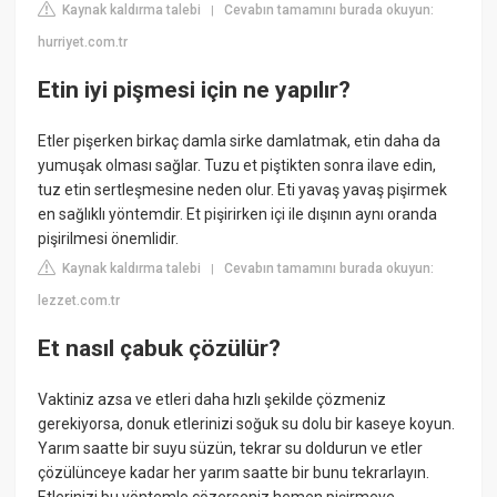
Kaynak kaldırma talebi
Cevabın tamamını burada okuyun:
|
hurriyet.com.tr
Etin iyi pişmesi için ne yapılır?
Etler pişerken birkaç damla sirke damlatmak, etin daha da
yumuşak olması sağlar. Tuzu et piştikten sonra ilave edin,
tuz etin sertleşmesine neden olur. Eti yavaş yavaş pişirmek
en sağlıklı yöntemdir. Et pişirirken içi ile dışının aynı oranda
pişirilmesi önemlidir.
Kaynak kaldırma talebi
Cevabın tamamını burada okuyun:
|
lezzet.com.tr
Et nasıl çabuk çözülür?
Vaktiniz azsa ve etleri daha hızlı şekilde çözmeniz
gerekiyorsa, donuk etlerinizi soğuk su dolu bir kaseye koyun.
Yarım saatte bir suyu süzün, tekrar su doldurun ve etler
çözülünceye kadar her yarım saatte bir bunu tekrarlayın.
Etlerinizi bu yöntemle çözerseniz hemen pişirmeye