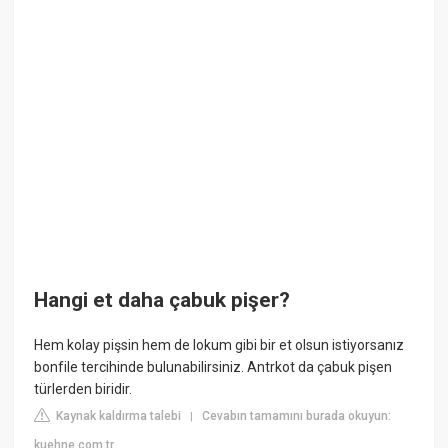
Hangi et daha çabuk pişer?
Hem kolay pişsin hem de lokum gibi bir et olsun istiyorsanız
bonfile tercihinde bulunabilirsiniz. Antrkot da çabuk pişen
türlerden biridir.
Kaynak kaldırma talebi
Cevabın tamamını burada okuyun:
|
kuehne.com.tr