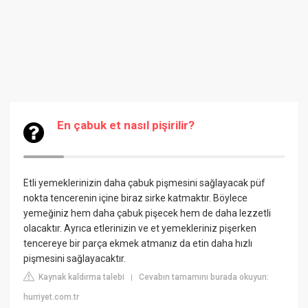
En çabuk et nasıl pişirilir?
Etli yemeklerinizin daha çabuk pişmesini sağlayacak püf
nokta tencerenin içine biraz sirke katmaktır. Böylece
yemeğiniz hem daha çabuk pişecek hem de daha lezzetli
olacaktır. Ayrıca etlerinizin ve et yemekleriniz pişerken
tencereye bir parça ekmek atmanız da etin daha hızlı
pişmesini sağlayacaktır.
Kaynak kaldırma talebi
Cevabın tamamını burada okuyun:
|
hurriyet.com.tr