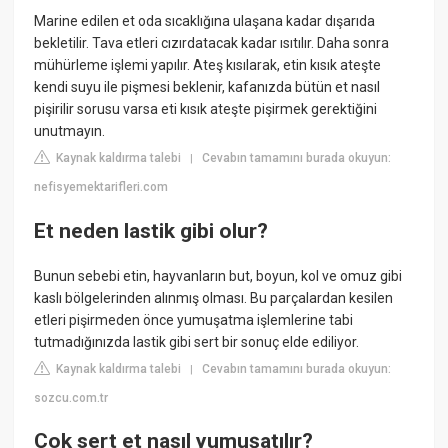
Marine edilen et oda sıcaklığına ulaşana kadar dışarıda
bekletilir. Tava etleri cızırdatacak kadar ısıtılır. Daha sonra
mühürleme işlemi yapılır. Ateş kısılarak, etin kısık ateşte
kendi suyu ile pişmesi beklenir, kafanızda bütün et nasıl
pişirilir sorusu varsa eti kısık ateşte pişirmek gerektiğini
unutmayın.
Kaynak kaldırma talebi
Cevabın tamamını burada okuyun:
|
nefisyemektarifleri.com
Et neden lastik gibi olur?
Bunun sebebi etin, hayvanların but, boyun, kol ve omuz gibi
kaslı bölgelerinden alınmış olması. Bu parçalardan kesilen
etleri pişirmeden önce yumuşatma işlemlerine tabi
tutmadığınızda lastik gibi sert bir sonuç elde ediliyor.
Kaynak kaldırma talebi
Cevabın tamamını burada okuyun:
|
sozcu.com.tr
Çok sert et nasıl yumuşatılır?