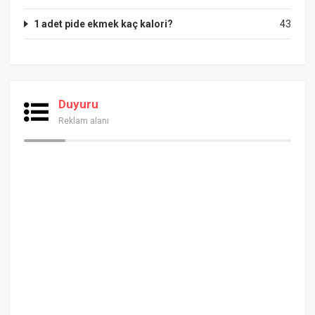
1 adet pide ekmek kaç kalori?
43
Duyuru
Reklam alanı