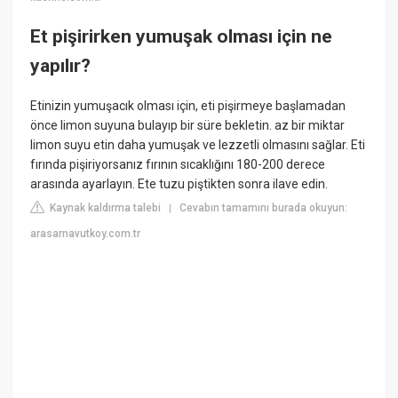
Et pişirirken yumuşak olması için ne
yapılır?
Etinizin yumuşacık olması için, eti pişirmeye başlamadan
önce limon suyuna bulayıp bir süre bekletin. az bir miktar
limon suyu etin daha yumuşak ve lezzetli olmasını sağlar. Eti
fırında pişiriyorsanız fırının sıcaklığını 180-200 derece
arasında ayarlayın. Ete tuzu piştikten sonra ilave edin.
Kaynak kaldırma talebi
Cevabın tamamını burada okuyun:
|
arasarnavutkoy.com.tr