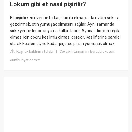
Lokum gibi et nasıl pişirilir?
Et pişirilirken üzerine birkaç damla elma ya da üzüm sirkesi
gezdirmek, etin yumuşak olmasını sağlar. Aynı zamanda
sirke yerine limon suyu da kullanılabilir. Ayrıca etin yumuşak
olması için doğru kesilmiş olması gerekir. Kas liflerine paralel
olarak kesilen et, ne kadar pişerse pişsin yumuşak olmaz.
Kaynak kaldırma talebi
Cevabın tamamını burada okuyun:
|
cumhuriyet.com.tr