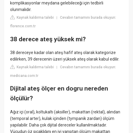
komplikasyonlar meydana gelebileceği için tedbirli
olunmalıdır.
Kaynak kaldırma talebi
Cevabın tamamını burada okuyun:
|
florence.com.tr
38 derece ateş yüksek mi?
38 dereceye kadar olan ateş hafif ateş olarak kategorize
edilirken, 39 derecenin üzeri yüksek ateş olarak kabul edilir.
Kaynak kaldırma talebi
Cevabın tamamını burada okuyun:
|
medicana.com.tr
Dijital ateş ölçer en dogru nereden
ölçülür?
Ağız içi (oral), koltukaltı (aksiller), makattan (rektal), alından
(temporal arter), kulak içinden (tympanik zardan) ölçüm
yapılabilir. Daha çok dijital dereceler kullanılmaktadır.
Vücudun öz sıcaklığını en iyi yansıtan ölçüm makattan