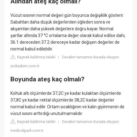
Alından ateş kaç olmalı?
Vücut ısısının normal değeri gün boyunca değişiklik gösterir.
Sabahları daha düşük değerlerden öğleden sonra ve
akşamları daha yüksek değerlere doğru kayar. Normal
şartlar altında 37 °C ortalama değer olarak kabul edilse dahi,
36.1 dereceden 37.2 dereceye kadar değişen değerler de
normal kabul edilebilir.
Kaynak kaldırma talebi
Cevabın tamamını burada okuyun:
|
acibadem.com.tr
Boyunda ateş kaç olmalı?
Koltuk altı ölçümlerde 37,2C ye kadar kulaktan ölçümlerde
37,8C ye kadar rektal ölçümlerde 38,2C kadar değerler
normal kabul edilir. Ortam sıcaklığının ve kalın giyinmenin de
vücut ısısını arttırdığı unutulmamalıdır.
Kaynak kaldırma talebi
Cevabın tamamını burada okuyun:
|
medicalpark.com.tr