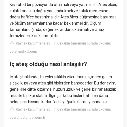
Kişi rahat bir pozisyonda oturmalı veya yatmalıdır. Ateş ölçer,
kulak kanalına doğru yönlendirilmeli ve kulak memesine
doğru hafifçe bastırılmalıdır. Ateş ölçer düğmesine basılmalı
ve ölçüm tamamlanana kadar beklenmelidir. Ölçüm
tamamlandığında, değer ekrandan okunmalı ve cihaz
temizlenerek saklanmalıdır.
Kaynak kaldırma talebi
Cevabın tamamını burada okuyun:
|
deremedikal.com
Iç ateş olduğu nasıl anlaşılır?
İç ateş hakkında, bireyler sıklıkla vücutlarının içinden gelen
sıcaklık, ısı veya ateş gibi hislerden bahsederler. Bu deneyim,
genellikle ciltte kızarma, huzursuzluk ve genel bir rahatsızlık
hissi ile birlikte olabilir. İlginçtir ki, bu hisler hafiften daha
belirgin ısı hissine kadar farklı yoğunluklarda yaşanabilir.
Kaynak kaldırma talebi
Cevabın tamamını burada okuyun:
|
cevrehastanesi.com.tr