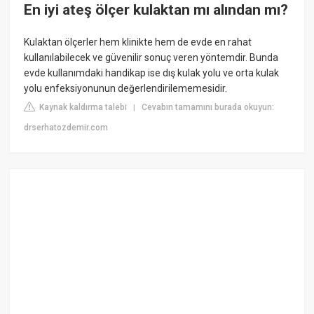
En iyi ateş ölçer kulaktan mı alından mı?
Kulaktan ölçerler hem klinikte hem de evde en rahat
kullanılabilecek ve güvenilir sonuç veren yöntemdir. Bunda
evde kullanımdaki handikap ise dış kulak yolu ve orta kulak
yolu enfeksiyonunun değerlendirilememesidir.
Kaynak kaldırma talebi
Cevabın tamamını burada okuyun:
|
drserhatozdemir.com