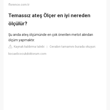
florence.com.tr
Temassız ateş Ölçer en iyi nereden
ölçülür?
Şu anda ateş ölçümünde en çok önerilen metot alından
ölçüm yapmaktır.
Kaynak kaldırma talebi
Cevabın tamamını burada okuyun:
|
kocaelicocukdoktorum.com