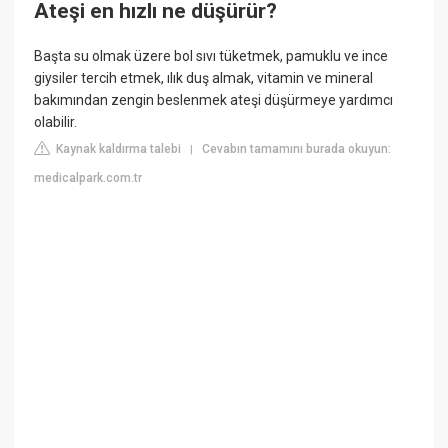
Ateşi en hızlı ne düşürür?
Başta su olmak üzere bol sıvı tüketmek, pamuklu ve ince
giysiler tercih etmek, ılık duş almak, vitamin ve mineral
bakımından zengin beslenmek ateşi düşürmeye yardımcı
olabilir.
Kaynak kaldırma talebi
Cevabın tamamını burada okuyun:
|
medicalpark.com.tr