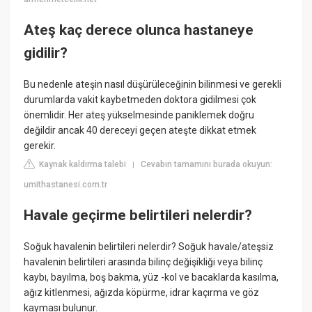
Ateş kaç derece olunca hastaneye
gidilir?
Bu nedenle ateşin nasıl düşürüleceğinin bilinmesi ve gerekli
durumlarda vakit kaybetmeden doktora gidilmesi çok
önemlidir. Her ateş yükselmesinde paniklemek doğru
değildir ancak 40 dereceyi geçen ateşte dikkat etmek
gerekir.
Kaynak kaldırma talebi
Cevabın tamamını burada okuyun:
|
umithastanesi.com.tr
Havale geçirme belirtileri nelerdir?
Soğuk havalenin belirtileri nelerdir? Soğuk havale/ateşsiz
havalenin belirtileri arasında bilinç değişikliği veya bilinç
kaybı, bayılma, boş bakma, yüz -kol ve bacaklarda kasılma,
ağız kitlenmesi, ağızda köpürme, idrar kaçırma ve göz
kayması bulunur.