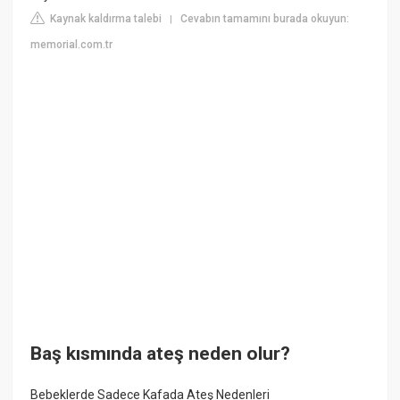
Kaynak kaldırma talebi
Cevabın tamamını burada okuyun:
|
memorial.com.tr
Baş kısmında ateş neden olur?
Bebeklerde Sadece Kafada Ateş Nedenleri