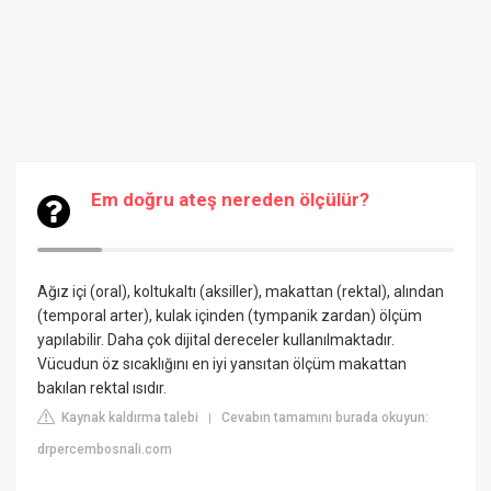
Em doğru ateş nereden ölçülür?
Ağız içi (oral), koltukaltı (aksiller), makattan (rektal), alından
(temporal arter), kulak içinden (tympanik zardan) ölçüm
yapılabilir. Daha çok dijital dereceler kullanılmaktadır.
Vücudun öz sıcaklığını en iyi yansıtan ölçüm makattan
bakılan rektal ısıdır.
Kaynak kaldırma talebi
Cevabın tamamını burada okuyun:
|
drpercembosnali.com