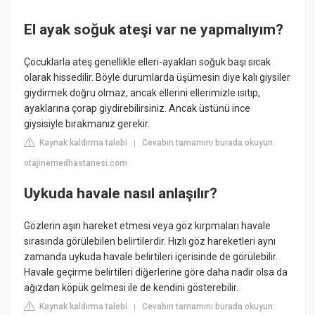
El ayak soğuk ateşi var ne yapmalıyım?
Çocuklarla ateş genellikle elleri-ayakları soğuk başı sıcak
olarak hissedilir. Böyle durumlarda üşümesin diye kalı giysiler
giydirmek doğru olmaz, ancak ellerini ellerimizle ısıtıp,
ayaklarına çorap giydirebilirsiniz. Ancak üstünü ince
giysisiyle bırakmanız gerekir.
Kaynak kaldırma talebi
Cevabın tamamını burada okuyun:
|
otajinemedhastanesi.com
Uykuda havale nasıl anlaşılır?
Gözlerin aşırı hareket etmesi veya göz kırpmaları havale
sırasında görülebilen belirtilerdir. Hızlı göz hareketleri aynı
zamanda uykuda havale belirtileri içerisinde de görülebilir.
Havale geçirme belirtileri diğerlerine göre daha nadir olsa da
ağızdan köpük gelmesi ile de kendini gösterebilir.
Kaynak kaldırma talebi
Cevabın tamamını burada okuyun:
|