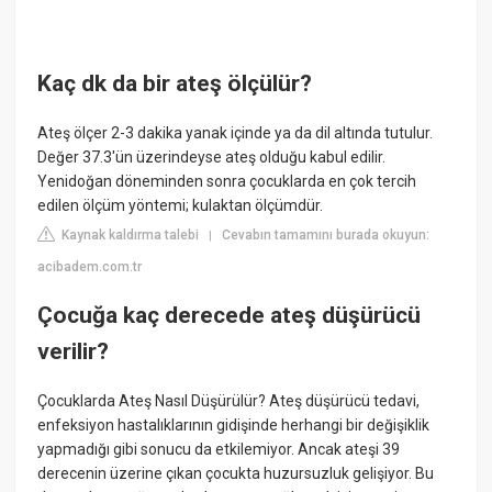
Kaç dk da bir ateş ölçülür?
Ateş ölçer 2-3 dakika yanak içinde ya da dil altında tutulur.
Değer 37.3'ün üzerindeyse ateş olduğu kabul edilir.
Yenidoğan döneminden sonra çocuklarda en çok tercih
edilen ölçüm yöntemi; kulaktan ölçümdür.
Kaynak kaldırma talebi
Cevabın tamamını burada okuyun:
|
acibadem.com.tr
Çocuğa kaç derecede ateş düşürücü
verilir?
Çocuklarda Ateş Nasıl Düşürülür? Ateş düşürücü tedavi,
enfeksiyon hastalıklarının gidişinde herhangi bir değişiklik
yapmadığı gibi sonucu da etkilemiyor. Ancak ateşi 39
derecenin üzerine çıkan çocukta huzursuzluk gelişiyor. Bu