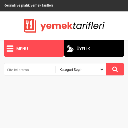
Resimli ve pratik yemek tarifleri
MENU
ÜYELİK