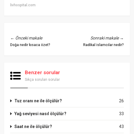
livhospital.com
←
Önceki makale
Sonraki makale
→
Doğa nedir kısaca özet?
Radikal islamcılar nedir?
Benzer sorular
Sıkça sorulan sorular
Tuz oranı ne ile ölçülür?
26
Yağ seviyesi nasıl ölçülür?
33
Saat ne ile ölçülür?
43