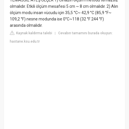
TEMASSIZ ATEŞ ÖLÇER 1) Cihazın ölçüm metodu temazsız
olmalıdır. Etkili ölçüm mesafesi 5 cm ~ 8 cm olmalıdır. 2) Alın
ölçüm modu insan vücudu için 35,5 °C~ 42,9 °C (85,9 °F~
109,2 °F) nesne modunda ise 0°C~118 (32 °F 244 °F)
arasında olmalıdır.
Kaynak kaldırma talebi
Cevabın tamamını burada okuyun:
|
hastane.ksu.edu.tr