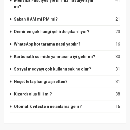
Meksika Fasulyesiyle kırmızı fasulye aynı
41
mı?
Sabah 8 AM mi PM mi?
21
Demir en çok hangi şehirde çıkarılıyor?
23
WhatsApp kot tarama nasıl yapılır?
16
Karbonatlı su mide yanmasına iyi gelir mi?
30
Sosyal medyayı çok kullanırsak ne olur?
31
Neşet Ertaş hangi aşiretten?
31
Kızardı oluş fiili mi?
38
Otomatik viteste n ne anlama gelir?
16