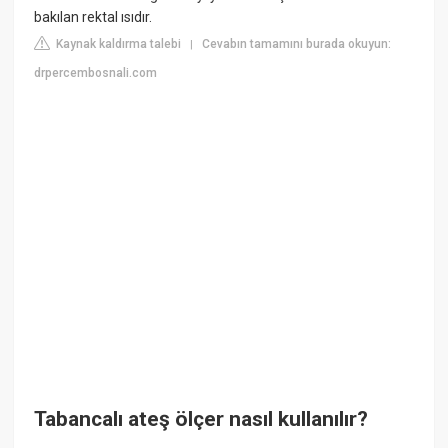
bakılan rektal ısıdır.
Kaynak kaldırma talebi
Cevabın tamamını burada okuyun:
|
drpercembosnali.com
Tabancalı ateş ölçer nasıl kullanılır?