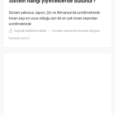
Sistein hangi yiyeceklerde bulunur?
Sistain yalnızca Japon, Çin ve Almanya'da üretilmektedir.
İnsan saçı en ucuz olduğu için de en çok insan saçından
üretilmektedir.
Kaynak kaldırma talebi
Cevabın tamamını burada okuyun:
|
hurriyet.com.tr