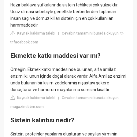
Hazır baklava yufkalarında sistein tehlikesi çok yüksektir.
Ucuz olması sebebiyle genellikle berberlerden toplanan
insan saçı ve domuz kılları sistein için en çok kullanılan
hammaddedir.
Kaynak kaldırma talebi
Cevabın tamamını burada okuyun: tr-
|
tr.facebook.com
Ekmekte katkı maddesi var mı?
Örneğin; Ekmek katkı maddesinde bulunan, alfa amilaz
enzimi ki; unun içinde doğal olarak vardır. Alfa Amilaz enzimi
unda bulunan bir kısım zedelenmiş nişastayı şekere
dönüştürür ve hamurun mayalanma süresini kısaltır.
Kaynak kaldırma talebi
Cevabın tamamını burada okuyun:
|
magazinebbm.com
Sistein kalıntısı nedir?
Sistein, proteinler yapılarını oluşturan ve sayıları yirminin