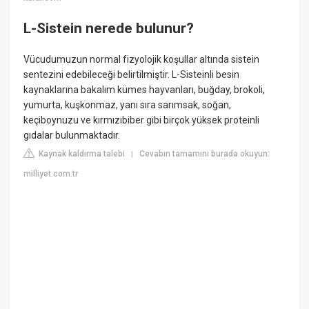
L-Sistein nerede bulunur?
Vücudumuzun normal fizyolojik koşullar altında sistein
sentezini edebileceği belirtilmiştir. L-Sisteinli besin
kaynaklarına bakalım kümes hayvanları, buğday, brokoli,
yumurta, kuşkonmaz, yanı sıra sarımsak, soğan,
keçiboynuzu ve kırmızıbiber gibi birçok yüksek proteinli
gıdalar bulunmaktadır.
Kaynak kaldırma talebi
Cevabın tamamını burada okuyun:
|
milliyet.com.tr