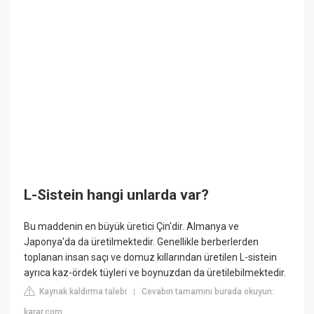
L-Sistein hangi unlarda var?
Bu maddenin en büyük üretici Çin'dir. Almanya ve
Japonya'da da üretilmektedir. Genellikle berberlerden
toplanan insan saçı ve domuz kıllarından üretilen L-sistein
ayrıca kaz-ördek tüyleri ve boynuzdan da üretilebilmektedir.
Kaynak kaldırma talebi
Cevabın tamamını burada okuyun:
|
karar.com