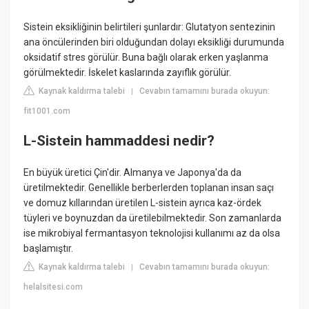
Sistein eksikliğinin belirtileri şunlardır: Glutatyon sentezinin
ana öncülerinden biri olduğundan dolayı eksikliği durumunda
oksidatif stres görülür. Buna bağlı olarak erken yaşlanma
görülmektedir. İskelet kaslarında zayıflık görülür.
Kaynak kaldırma talebi
Cevabın tamamını burada okuyun:
|
fit1001.com
L-Sistein hammaddesi nedir?
En büyük üretici Çin'dir. Almanya ve Japonya'da da
üretilmektedir. Genellikle berberlerden toplanan insan saçı
ve domuz kıllarından üretilen L-sistein ayrıca kaz-ördek
tüyleri ve boynuzdan da üretilebilmektedir. Son zamanlarda
ise mikrobiyal fermantasyon teknolojisi kullanımı az da olsa
başlamıştır.
Kaynak kaldırma talebi
Cevabın tamamını burada okuyun:
|
helalsitesi.com