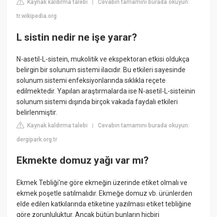
Kaynak kaldırma talebi
Cevabın tamamını burada okuyun:
|
tr.wikipedia.org
L sistin nedir ne işe yarar?
N-asetil-L-sistein, mukolitik ve ekspektoran etkisi oldukça
belirgin bir solunum sistemi ilacıdır. Bu etkileri sayesinde
solunum sistemi enfeksiyonlarında sıklıkla reçete
edilmektedir. Yapılan araştırmalarda ise N-asetil-L-sisteinin
solunum sistemi dışında birçok vakada faydalı etkileri
belirlenmiştir.
Kaynak kaldırma talebi
Cevabın tamamını burada okuyun:
|
dergipark.org.tr
Ekmekte domuz yağı var mı?
Ekmek Tebliği'ne göre ekmeğin üzerinde etiket olmalı ve
ekmek poşetle satılmalıdır. Ekmeğe domuz vb. ürünlerden
elde edilen katkılarında etiketine yazılması etiket tebliğine
göre zorunluluktur. Ancak bütün bunların hiçbiri