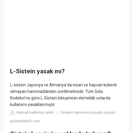
L-Sistein yasak mı?
L-sistein Japonya ve Almanya'da insan ve hayvan kökenli
olmayan hammaddeden üretilmektedir. Türk Gıda
Kodeksi'ne göre L-Sistein bileşeninin ekmeklik unlarda
kullanımı yasaklanmıştır.
Kaynak kaldırma talebi
Cevabın tamamını burada okuyun:
|
gidadedektifi.com