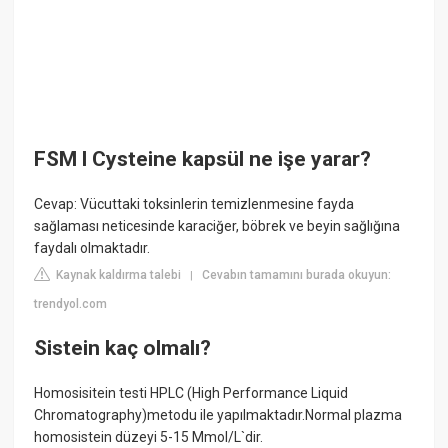
FSM l Cysteine kapsül ne işe yarar?
Cevap: Vücuttaki toksinlerin temizlenmesine fayda
sağlaması neticesinde karaciğer, böbrek ve beyin sağlığına
faydalı olmaktadır.
Kaynak kaldırma talebi
Cevabın tamamını burada okuyun:
|
trendyol.com
Sistein kaç olmalı?
Homosisitein testi HPLC (High Performance Liquid
Chromatography)metodu ile yapılmaktadır.Normal plazma
homosistein düzeyi 5-15 Mmol/L`dir.