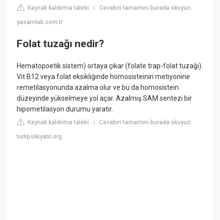
Kaynak kaldırma talebi
Cevabın tamamını burada okuyun:
|
yasamlab.com.tr
Folat tuzağı nedir?
Hematopoetik sistem) ortaya çıkar (folate trap-folat tuzağı).
Vit B12 veya folat eksikliğinde homosisteinin metiyonine
remetilasyonunda azalma olur ve bu da homosistein
düzeyinde yükselmeye yol açar. Azalmış SAM sentezi bir
hipometilasyon durumu yaratır.
Kaynak kaldırma talebi
Cevabın tamamını burada okuyun:
|
turkpsikiyatri.org