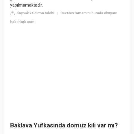
yapılmamaktadır.
Kaynak kaldırma talebi
Cevabın tamamını burada okuyun:
|
haberturk.com
Baklava Yufkasında domuz kılı var mı?