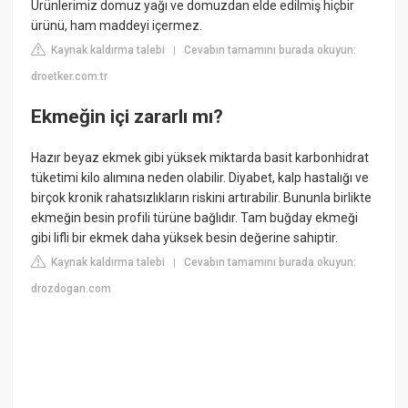
Ürünlerimiz domuz yağı ve domuzdan elde edilmiş hiçbir
ürünü, ham maddeyi içermez.
Kaynak kaldırma talebi
Cevabın tamamını burada okuyun:
|
droetker.com.tr
Ekmeğin içi zararlı mı?
Hazır beyaz ekmek gibi yüksek miktarda basit karbonhidrat
tüketimi kilo alımına neden olabilir. Diyabet, kalp hastalığı ve
birçok kronik rahatsızlıkların riskini artırabilir. Bununla birlikte
ekmeğin besin profili türüne bağlıdır. Tam buğday ekmeği
gibi lifli bir ekmek daha yüksek besin değerine sahiptir.
Kaynak kaldırma talebi
Cevabın tamamını burada okuyun:
|
drozdogan.com