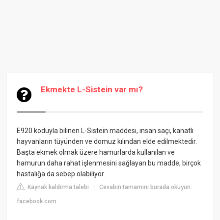
Ekmekte L-Sistein var mı?
E920 koduyla bilinen L-Sistein maddesi, insan saçı, kanatlı
hayvanların tüyünden ve domuz kılından elde edilmektedir.
Başta ekmek olmak üzere hamurlarda kullanılan ve
hamurun daha rahat işlenmesini sağlayan bu madde, birçok
hastalığa da sebep olabiliyor.
Kaynak kaldırma talebi
Cevabın tamamını burada okuyun:
|
facebook.com