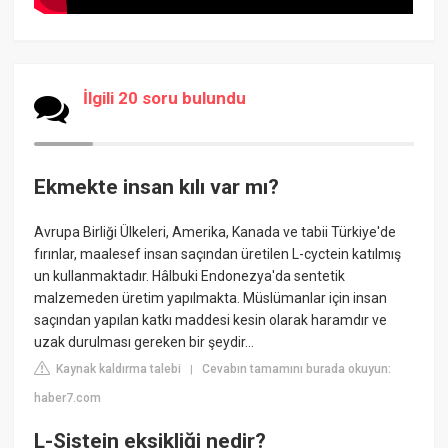
İlgili 20 soru bulundu
Ekmekte insan kılı var mı?
Avrupa Birliği Ülkeleri, Amerika, Kanada ve tabii Türkiye'de
fırınlar, maalesef insan saçından üretilen L-cyctein katılmış
un kullanmaktadır. Hâlbuki Endonezya'da sentetik
malzemeden üretim yapılmakta. Müslümanlar için insan
saçından yapılan katkı maddesi kesin olarak haramdır ve
uzak durulması gereken bir şeydir…
Kaynak kaldırma talebi
Cevabın tamamını burada okuyun:
|
haber7.com
L-Sistein eksikliği nedir?