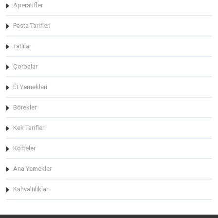
Aperatifler
Pasta Tarifleri
Tatlılar
Çorbalar
Et Yemekleri
Börekler
Kek Tarifleri
Köfteler
Ana Yemekler
Kahvaltılıklar