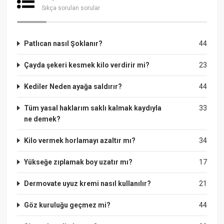
Sıkça sorulan sorular
Patlıcan nasıl Şoklanır?
44
Çayda şekeri kesmek kilo verdirir mi?
23
Kediler Neden ayağa saldırır?
44
Tüm yasal haklarım saklı kalmak kaydıyla
33
ne demek?
Kilo vermek horlamayı azaltır mı?
34
Yükseğe zıplamak boy uzatır mı?
17
Dermovate uyuz kremi nasıl kullanılır?
21
Göz kuruluğu geçmez mi?
44