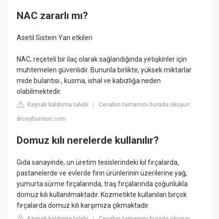
NAC zararlı mı?
Asetil Sistein Yan etkileri
NAC, reçeteli bir ilaç olarak sağlandığında yetişkinler için
muhtemelen güvenlidir. Bununla birlikte, yüksek miktarlar
mide bulantısı , kusma, ishal ve kabızlığa neden
olabilmektedir.
Kaynak kaldırma talebi
Cevabın tamamını burada okuyun:
|
drceyhunnuri.com
Domuz kılı nerelerde kullanılır?
Gıda sanayinde, un üretim tesislerindeki kıl fırçalarda,
pastanelerde ve evlerde fırın ürünlerinin üzerilerine yağ,
yumurta sürme fırçalarında, traş fırçalarında çoğunlukla
domuz kılı kullanılmaktadır. Kozmetikte kullanılan birçok
fırçalarda domuz kılı karşımıza çıkmaktadır.
Kaynak kaldırma talebi
Cevabın tamamını burada okuyun:
|