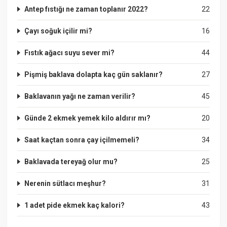
Antep fıstığı ne zaman toplanır 2022?
22
Çayı soğuk içilir mi?
16
Fıstık ağacı suyu sever mi?
44
Pişmiş baklava dolapta kaç gün saklanır?
27
Baklavanın yağı ne zaman verilir?
45
Günde 2 ekmek yemek kilo aldırır mı?
20
Saat kaçtan sonra çay içilmemeli?
34
Baklavada tereyağ olur mu?
25
Nerenin sütlacı meşhur?
31
1 adet pide ekmek kaç kalori?
43