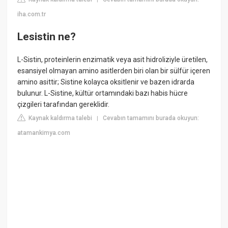
iha.com.tr
Lesistin ne?
L-Sistin, proteinlerin enzimatik veya asit hidroliziyle üretilen,
esansiyel olmayan amino asitlerden biri olan bir sülfür içeren
amino asittir; Sistine kolayca oksitlenir ve bazen idrarda
bulunur. L-Sistine, kültür ortamındaki bazı habis hücre
çizgileri tarafından gereklidir.
Kaynak kaldırma talebi
Cevabın tamamını burada okuyun:
|
atamankimya.com