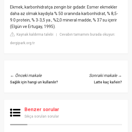
Ekmek, karbonhidratça zengin bir gıdadır. Esmer ekmekler
daha az olmak kaydıyla % 50 oranında karbonhidrat, % 8,5-
9.0 protein, % 3-3,5 ya , %2,0 mineral madde, % 37 su içerir
(Elgün ve Ertugay, 1995).
Kaynak kaldırma talebi
Cevabın tamamını burada okuyun:
|
dergipark.org.tr
←
Önceki makale
Sonraki makale
→
Sağlık için hangi un kullanılır?
Latte kaç kafein?
Benzer sorular
Sıkça sorulan sorular