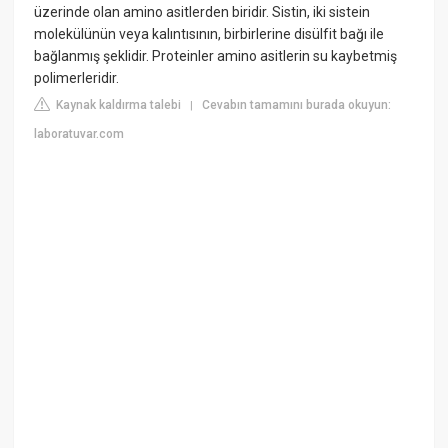
üzerinde olan amino asitlerden biridir. Sistin, iki sistein
molekülünün veya kalıntısının, birbirlerine disülfit bağı ile
bağlanmış şeklidir. Proteinler amino asitlerin su kaybetmiş
polimerleridir.
Kaynak kaldırma talebi
Cevabın tamamını burada okuyun:
|
laboratuvar.com