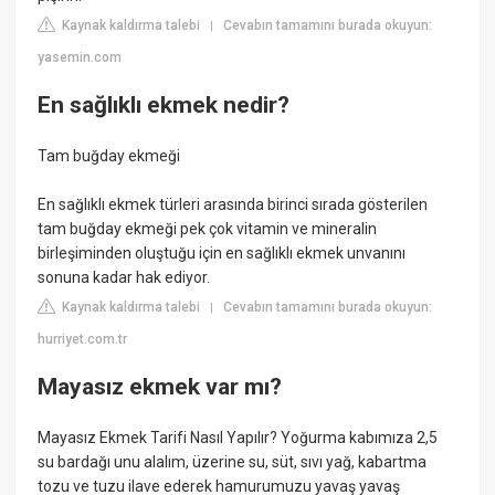
Kaynak kaldırma talebi
Cevabın tamamını burada okuyun:
|
yasemin.com
En sağlıklı ekmek nedir?
Tam buğday ekmeği
En sağlıklı ekmek türleri arasında birinci sırada gösterilen
tam buğday ekmeği pek çok vitamin ve mineralin
birleşiminden oluştuğu için en sağlıklı ekmek unvanını
sonuna kadar hak ediyor.
Kaynak kaldırma talebi
Cevabın tamamını burada okuyun:
|
hurriyet.com.tr
Mayasız ekmek var mı?
Mayasız Ekmek Tarifi Nasıl Yapılır? Yoğurma kabımıza 2,5
su bardağı unu alalım, üzerine su, süt, sıvı yağ, kabartma
tozu ve tuzu ilave ederek hamurumuzu yavaş yavaş