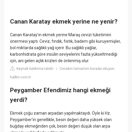
Canan Karatay ekmek yerine ne yenir?
Canan Karatay'ın ekmek yerine Maraş cevizi tüketimini
önermesi yaptı. Ceviz, fındık, fıstık, badem gibi kuruyemişler,
bol miktarda sağlıklı yağ içerir. Bu sağlıklı yağlar,
karbonhidrata göre insülin seviyelerini fazla yükseltmediği
için, ani gelen açlık krizleri de önlenmiş olur.
Kaynak kaldırma talebi
Cevabın tamamını burada okuyun:
|
halktv.com.tr
Peygamber Efendimiz hangi ekmeği
yerdi?
Ekmek çoğu zaman arpadan yapılmaktaydı. Öyle ki Hz.
Peygamber'in genellikle, besin değeri daha yüksek olan
buğday ekmeğinden çok, besin değeri düşük olan arpa