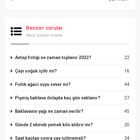
Benzer sorular
Sıkça sorulan sorular
Antep fıstığı ne zaman toplanır 2022?
22
Çayı soğuk içilir mi?
16
Fıstık ağacı suyu sever mi?
44
Pişmiş baklava dolapta kaç gün saklanır?
27
Baklavanın yağı ne zaman verilir?
45
Günde 2 ekmek yemek kilo aldırır mı?
20
Saat kaçtan sonra çay içilmemeli?
34