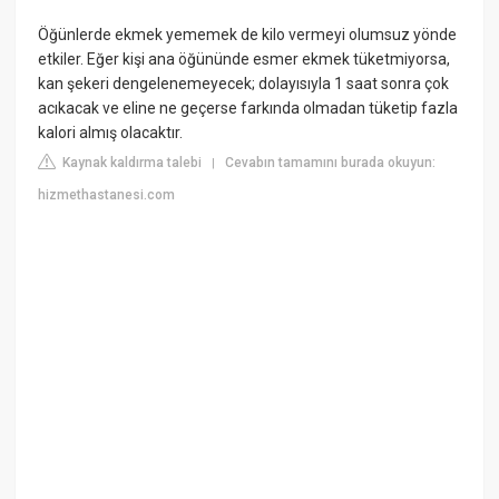
Öğünlerde ekmek yememek de kilo vermeyi olumsuz yönde
etkiler. Eğer kişi ana öğününde esmer ekmek tüketmiyorsa,
kan şekeri dengelenemeyecek; dolayısıyla 1 saat sonra çok
acıkacak ve eline ne geçerse farkında olmadan tüketip fazla
kalori almış olacaktır.
Kaynak kaldırma talebi
Cevabın tamamını burada okuyun:
|
hizmethastanesi.com