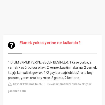
Ekmek yoksa yerine ne kullanılır?
1 DİLİM EKMEK YERİNE GEÇEN BESİNLER; 1 kâse çorba, 2
yemek kaşığı bulgur pilavı, 2 yemek kaşığı makarna, 2 yemek
kaşığı kahvaltılık gevrek, 1/2 çay bardağı leblebi,1 orta boy
patates, yarım orta boy mısır, 2 galeta, 2 kestane.
Kaynak kaldırma talebi
Cevabın tamamını burada okuyun:
|
yasemin.com