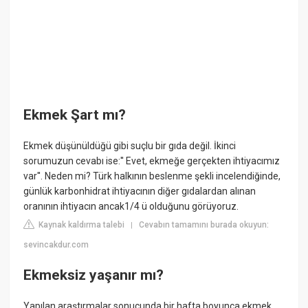
Ekmek Şart mı?
Ekmek düşünüldüğü gibi suçlu bir gıda değil. İkinci
sorumuzun cevabı ise:'' Evet, ekmeğe gerçekten ihtiyacımız
var''. Neden mi? Türk halkının beslenme şekli incelendiğinde,
günlük karbonhidrat ihtiyacının diğer gıdalardan alınan
oranının ihtiyacın ancak1/4 ü olduğunu görüyoruz.
Kaynak kaldırma talebi
Cevabın tamamını burada okuyun:
|
sevincakdur.com
Ekmeksiz yaşanır mı?
Yapılan araştırmalar sonucunda bir hafta boyunca ekmek