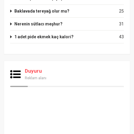
Baklavada tereyağ olur mu?
25
Nerenin sütlacı meşhur?
31
1 adet pide ekmek kaç kalori?
43
Duyuru
Reklam alanı