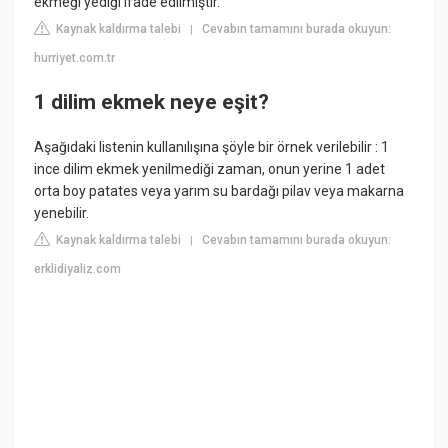
ekmeği yediği ifade edilmiştir.
Kaynak kaldırma talebi
Cevabın tamamını burada okuyun:
|
hurriyet.com.tr
1 dilim ekmek neye eşit?
Aşağıdaki listenin kullanılışına şöyle bir örnek verilebilir : 1
ince dilim ekmek yenilmediği zaman, onun yerine 1 adet
orta boy patates veya yarım su bardağı pilav veya makarna
yenebilir.
Kaynak kaldırma talebi
Cevabın tamamını burada okuyun:
|
erklidiyaliz.com