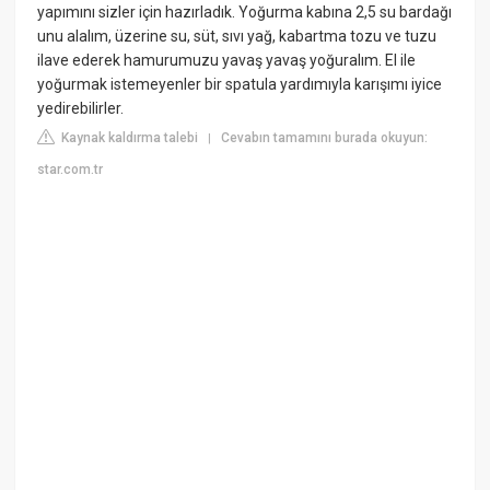
yapımını sizler için hazırladık. Yoğurma kabına 2,5 su bardağı
unu alalım, üzerine su, süt, sıvı yağ, kabartma tozu ve tuzu
ilave ederek hamurumuzu yavaş yavaş yoğuralım. El ile
yoğurmak istemeyenler bir spatula yardımıyla karışımı iyice
yedirebilirler.
Kaynak kaldırma talebi
Cevabın tamamını burada okuyun:
|
star.com.tr