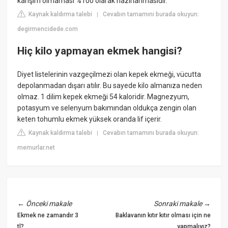
karışım olmaması %100 olarak hazırlanmasıdır.
Kaynak kaldırma talebi
Cevabın tamamını burada okuyun:
|
degirmencidede.com
Hiç kilo yapmayan ekmek hangisi?
Diyet listelerinin vazgeçilmezi olan kepek ekmeği, vücutta
depolanmadan dışarı atılır. Bu sayede kilo almanıza neden
olmaz. 1 dilim kepek ekmeği 54 kaloridir. Magnezyum,
potasyum ve selenyum bakımından oldukça zengin olan
keten tohumlu ekmek yüksek oranda lif içerir.
Kaynak kaldırma talebi
Cevabın tamamını burada okuyun:
|
memurlar.net
←
Önceki makale
Sonraki makale
→
Ekmek ne zamandır 3
Baklavanın kıtır kıtır olması için ne
tl?
yapmalıyız?