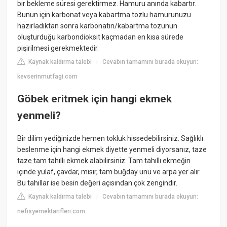
bir bekleme süresi gerektirmez. Hamuru anında kabartır.
Bunun için karbonat veya kabartma tozlu hamurunuzu
hazırladıktan sonra karbonatın/kabartma tozunun
oluşturduğu karbondioksit kaçmadan en kısa sürede
pişirilmesi gerekmektedir.
Kaynak kaldırma talebi
Cevabın tamamını burada okuyun:
|
kevserinmutfagi.com
Göbek eritmek için hangi ekmek
yenmeli?
Bir dilim yediğinizde hemen tokluk hissedebilirsiniz. Sağlıklı
beslenme için hangi ekmek diyette yenmeli diyorsanız, taze
taze tam tahıllı ekmek alabilirsiniz. Tam tahıllı ekmeğin
içinde yulaf, çavdar, mısır, tam buğday unu ve arpa yer alır.
Bu tahıllar ise besin değeri açısından çok zengindir.
Kaynak kaldırma talebi
Cevabın tamamını burada okuyun:
|
nefisyemektarifleri.com