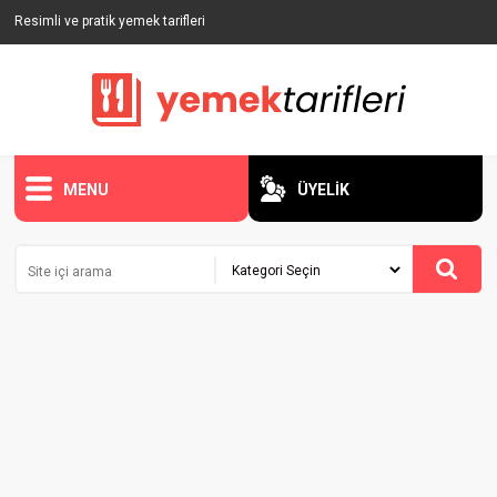
Resimli ve pratik yemek tarifleri
MENU
ÜYELİK