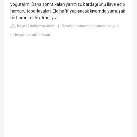
yoğuralım. Daha sonra kalan yarım su bardağı unu ilave edip
hamuru toparlayalım. Ele hafif yapışacak kıvamda yumuşak
bir hamur elde etmeliyiz.
Kaynak kaldırma talebi
Cevabın tamamını burada okuyun:
|
nefisyemektarifleri.com