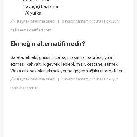
1 avuç içi bazlama.
1/6 yufka.
Kaynak kaldırma talebi
Cevabın tamamını burada okuyun:
|
nefisyemektarifleri.com
Ekmeğin alternatifi nedir?
Galeta, leblebi, grissini, çorba, makarna, patatesi, yulaf
ezmesi, kahvaltılık gevrek, leblebi, mısır, kestane, etimek,
Wasa gibi besinler, ekmek yerine geçen sağlıklı alternatifler…
Kaynak kaldırma talebi
Cevabın tamamını burada okuyun:
|
tgrthaber.com.tr