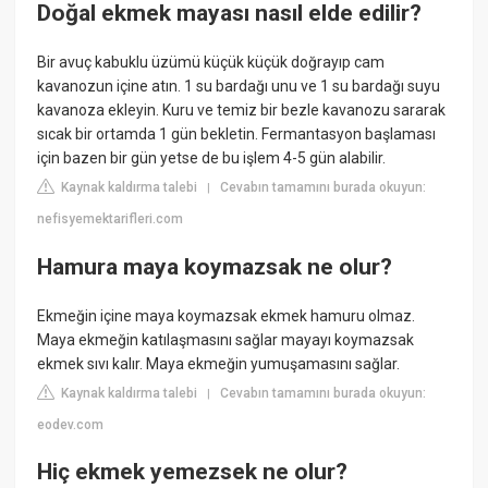
Doğal ekmek mayası nasıl elde edilir?
Bir avuç kabuklu üzümü küçük küçük doğrayıp cam
kavanozun içine atın. 1 su bardağı unu ve 1 su bardağı suyu
kavanoza ekleyin. Kuru ve temiz bir bezle kavanozu sararak
sıcak bir ortamda 1 gün bekletin. Fermantasyon başlaması
için bazen bir gün yetse de bu işlem 4-5 gün alabilir.
Kaynak kaldırma talebi
Cevabın tamamını burada okuyun:
|
nefisyemektarifleri.com
Hamura maya koymazsak ne olur?
Ekmeğin içine maya koymazsak ekmek hamuru olmaz.
Maya ekmeğin katılaşmasını sağlar mayayı koymazsak
ekmek sıvı kalır. Maya ekmeğin yumuşamasını sağlar.
Kaynak kaldırma talebi
Cevabın tamamını burada okuyun:
|
eodev.com
Hiç ekmek yemezsek ne olur?