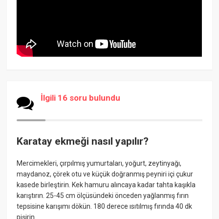
İlgili 16 soru bulundu
Karatay ekmeği nasıl yapılır?
Mercimekleri, çırpılmış yumurtaları, yoğurt, zeytinyağı,
maydanoz, çörek otu ve küçük doğranmış peyniri içi çukur
kasede birleştirin. Kek hamuru alıncaya kadar tahta kaşıkla
karıştırın. 25-45 cm ölçüsündeki önceden yağlanmış fırın
tepsisine karışımı dökün. 180 derece ısıtılmış fırında 40 dk
pişirin.