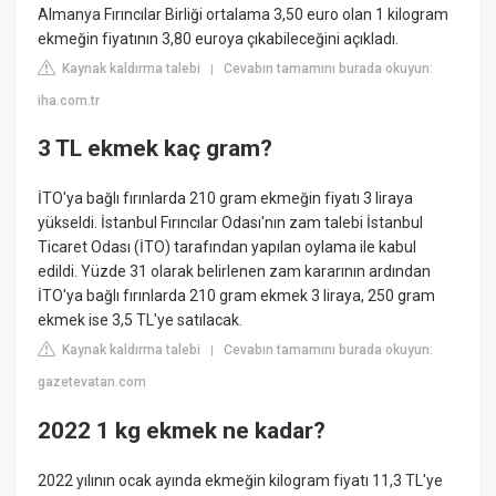
Almanya Fırıncılar Birliği ortalama 3,50 euro olan 1 kilogram
ekmeğin fiyatının 3,80 euroya çıkabileceğini açıkladı.
Kaynak kaldırma talebi
Cevabın tamamını burada okuyun:
|
iha.com.tr
3 TL ekmek kaç gram?
İTO'ya bağlı fırınlarda 210 gram ekmeğin fiyatı 3 liraya
yükseldi. İstanbul Fırıncılar Odası'nın zam talebi İstanbul
Ticaret Odası (İTO) tarafından yapılan oylama ile kabul
edildi. Yüzde 31 olarak belirlenen zam kararının ardından
İTO'ya bağlı fırınlarda 210 gram ekmek 3 liraya, 250 gram
ekmek ise 3,5 TL'ye satılacak.
Kaynak kaldırma talebi
Cevabın tamamını burada okuyun:
|
gazetevatan.com
2022 1 kg ekmek ne kadar?
2022 yılının ocak ayında ekmeğin kilogram fiyatı 11,3 TL'ye