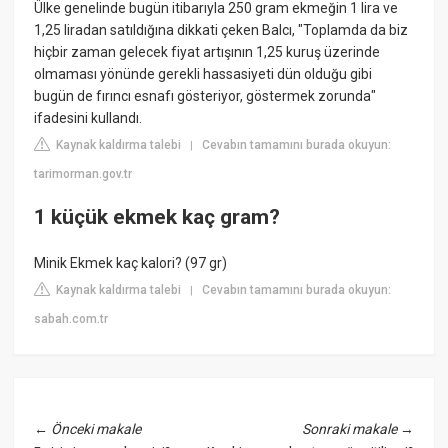
Ülke genelinde bugün itibarıyla 250 gram ekmeğin 1 lira ve
1,25 liradan satıldığına dikkati çeken Balcı, "Toplamda da biz
hiçbir zaman gelecek fiyat artışının 1,25 kuruş üzerinde
olmaması yönünde gerekli hassasiyeti dün olduğu gibi
bugün de fırıncı esnafı gösteriyor, göstermek zorunda"
ifadesini kullandı.
Kaynak kaldırma talebi
Cevabın tamamını burada okuyun:
|
tarimorman.gov.tr
1 küçük ekmek kaç gram?
Minik Ekmek kaç kalori? (97 gr)
Kaynak kaldırma talebi
Cevabın tamamını burada okuyun:
|
sabah.com.tr
←
Önceki makale
Sonraki makale
→