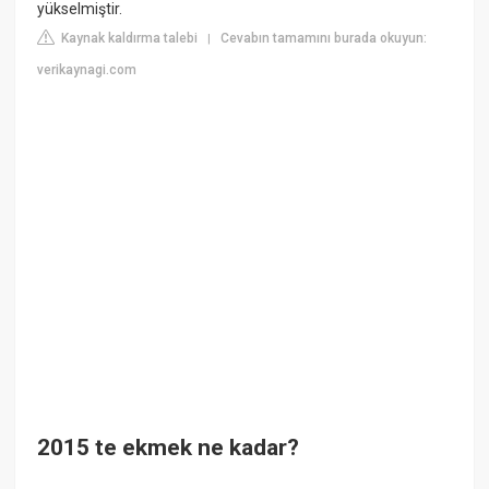
yükselmiştir.
Kaynak kaldırma talebi
Cevabın tamamını burada okuyun:
|
verikaynagi.com
2015 te ekmek ne kadar?