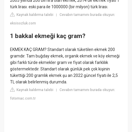
2005 yılında 200 bin lira olan ekmek, 2014'de ekmek fiyatı 1
türk lirası. eski para ile 1000000 (bir milyon) türk lirası.
Kaynak kaldırma talebi
Cevabın tamamını burada okuyun:
|
eksisozluk.com
1 bakkal ekmeği kaç gram?
EKMEK KAÇ GRAM? Standart olarak tüketilen ekmek 200
gramdır. Tam buğday ekmek, organik ekmek ve köy ekmeği
gibi farklı türde ekmekler gram ve fiyat olarak farklılık
göstermektedir. Standart olarak günlük pek çok kişinin
tükettiği 200 gramlık ekmek şu an 2022 güncel fiyatı ile 2,5
TL olarak belirlenmiş durumda.
Kaynak kaldırma talebi
Cevabın tamamını burada okuyun:
|
fotomac.com.tr