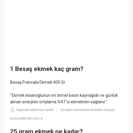
1 Besaş ekmek kaç gram?
Besaş Francala Ekmek 400 Gr.
"Ekmek insanoğlunun en temel besin kaynağıdır ve günlük
alınan enerjinin ortalama %47 'si ekmekten sağlanır."
Kaynak kaldırma talebi
Cevabın tamamını burada okuyun:
|
besasekmek.com.tr
25 gram ekmek ne kadar?