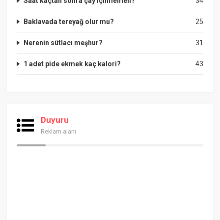
Saat kaçtan sonra çay içilmemeli?
34
Baklavada tereyağ olur mu?
25
Nerenin sütlacı meşhur?
31
1 adet pide ekmek kaç kalori?
43
Duyuru
Reklam alanı