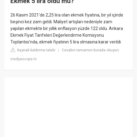
Ekmek 5 lira oldu mu?
26 Kasım 2021'de 2,25 lira olan ekmek fiyatına, bir yıl içinde
beşinci kez zam geldi. Maliyet artışları nedeniyle zam
yapılan ekmekte bir yıllık enflasyon yüzde 122 oldu. Ankara
Ekmek Fiyat Tarifeleri Değerlendirme Komisyonu
Toplantısı'nda, ekmek fiyatının 5 lira olmasına karar verildi.
Kaynak kaldırma talebi
Cevabın tamamını burada okuyun:
|
medyascope.tv