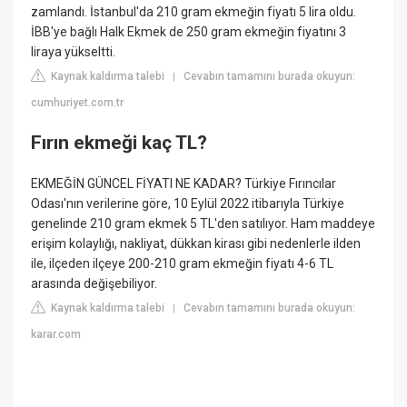
zamlandı. İstanbul'da 210 gram ekmeğin fiyatı 5 lira oldu.
İBB'ye bağlı Halk Ekmek de 250 gram ekmeğin fiyatını 3
liraya yükseltti.
Kaynak kaldırma talebi
Cevabın tamamını burada okuyun:
|
cumhuriyet.com.tr
Fırın ekmeği kaç TL?
EKMEĞİN GÜNCEL FİYATI NE KADAR? Türkiye Fırıncılar
Odası'nın verilerine göre, 10 Eylül 2022 itibarıyla Türkiye
genelinde 210 gram ekmek 5 TL'den satılıyor. Ham maddeye
erişim kolaylığı, nakliyat, dükkan kirası gibi nedenlerle ilden
ile, ilçeden ilçeye 200-210 gram ekmeğin fiyatı 4-6 TL
arasında değişebiliyor.
Kaynak kaldırma talebi
Cevabın tamamını burada okuyun:
|
karar.com