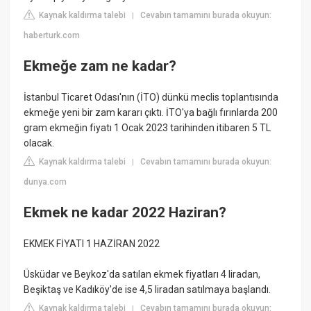
Kaynak kaldırma talebi
Cevabın tamamını burada okuyun:
|
haberturk.com
Ekmeğe zam ne kadar?
İstanbul Ticaret Odası'nın (İTO) dünkü meclis toplantısında
ekmeğe yeni bir zam kararı çıktı. İTO'ya bağlı fırınlarda 200
gram ekmeğin fiyatı 1 Ocak 2023 tarihinden itibaren 5 TL
olacak.
Kaynak kaldırma talebi
Cevabın tamamını burada okuyun:
|
dunya.com
Ekmek ne kadar 2022 Haziran?
EKMEK FİYATI 1 HAZİRAN 2022
Üsküdar ve Beykoz'da satılan ekmek fiyatları 4 liradan,
Beşiktaş ve Kadıköy'de ise 4,5 liradan satılmaya başlandı.
Kaynak kaldırma talebi
Cevabın tamamını burada okuyun:
|