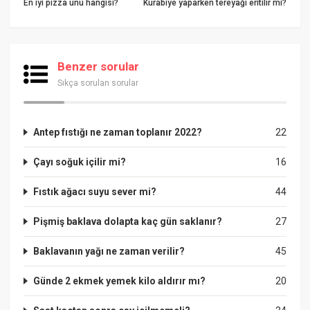
En iyi pizza unu hangisi?
Kurabiye yaparken tereyağı eritilir mi?
Benzer sorular
Sıkça sorulan sorular
Antep fıstığı ne zaman toplanır 2022?
22
Çayı soğuk içilir mi?
16
Fıstık ağacı suyu sever mi?
44
Pişmiş baklava dolapta kaç gün saklanır?
27
Baklavanın yağı ne zaman verilir?
45
Günde 2 ekmek yemek kilo aldırır mı?
20