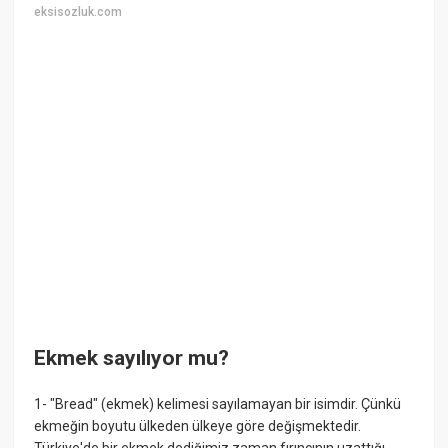
eksisozluk.com
Ekmek sayılıyor mu?
1- "Bread" (ekmek) kelimesi sayılamayan bir isimdir. Çünkü
ekmeğin boyutu ülkeden ülkeye göre değişmektedir.
Türkiye'de bir ekmek dediğimiz zaman fırıncının uzattığı