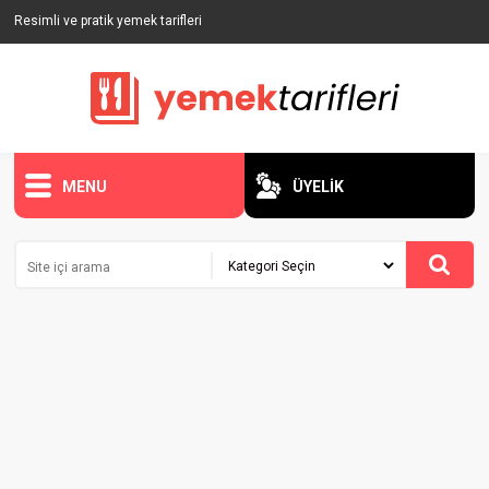
Resimli ve pratik yemek tarifleri
MENU
ÜYELİK