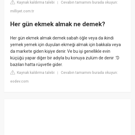
Kaynak kaldırma talebi
Cevabın tamamını burada okuyun:
|
milliyet.com.tr
Her gün ekmek almak ne demek?
Her gün ekmek almak demek sabah öğle veya da ikindi
yemek yemek için duyulan ekmeği almak için bakkala veya
da markete giden kişiye denir. Ve bu işi genellikle evin
küçüğü yapar diğer bir adıyla bu konuya zulüm de denir :'D
bazıları hatta rüşvetle gider.
Kaynak kaldırma talebi
Cevabın tamamını burada okuyun:
|
eodev.com