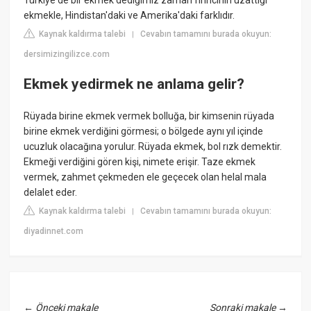
ekmekle, Hindistan'daki ve Amerika'daki farklıdır.
Kaynak kaldırma talebi
Cevabın tamamını burada okuyun:
|
dersimizingilizce.com
Ekmek yedirmek ne anlama gelir?
Rüyada birine ekmek vermek bolluğa, bir kimsenin rüyada
birine ekmek verdiğini görmesi; o bölgede aynı yıl içinde
ucuzluk olacağına yorulur. Rüyada ekmek, bol rızk demektir.
Ekmeği verdiğini gören kişi, nimete erişir. Taze ekmek
vermek, zahmet çekmeden ele geçecek olan helal mala
delalet eder.
Kaynak kaldırma talebi
Cevabın tamamını burada okuyun:
|
diyadinnet.com
←
Önceki makale
Sonraki makale
→