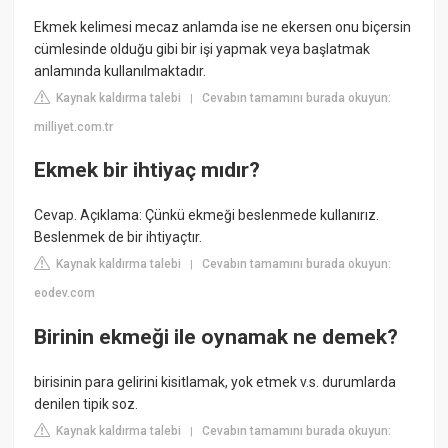
Ekmek kelimesi mecaz anlamda ise ne ekersen onu biçersin
cümlesinde olduğu gibi bir işi yapmak veya başlatmak
anlamında kullanılmaktadır.
Kaynak kaldırma talebi
Cevabın tamamını burada okuyun:
|
milliyet.com.tr
Ekmek bir ihtiyaç mıdır?
Cevap. Açıklama: Çünkü ekmeği beslenmede kullanırız.
Beslenmek de bir ihtiyaçtır.
Kaynak kaldırma talebi
Cevabın tamamını burada okuyun:
|
eodev.com
Birinin ekmeği ile oynamak ne demek?
birisinin para gelirini kisitlamak, yok etmek v.s. durumlarda
denilen tipik soz.
Kaynak kaldırma talebi
Cevabın tamamını burada okuyun:
|