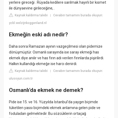
yerlere gireceği . Rüyada kedilere sarılmak hayırlı bir kısmet
ile dünyaevine girileceğine, .
Kaynak kaldırma talebi
Cevabın tamamını burada okuyun:
|
ycbl.welzijnkoggenland.nl
Ekmeğin eski adı nedir?
Daha sonra Ramazan ayının vazgeçilmesi olan pidemize
dönüşmüştür. Osmanlı sarayında ise saray ekmeği has
ekmek diye anılır ve has fırın adı verilen fırınlarda pişirilirdi.
Halkın kullandığı ekmeğe ise harcı denirdi.
Kaynak kaldırma talebi
Cevabın tamamını burada okuyun:
|
ulusoyun.com.tr
Osmanlı'da ekmek ne demek?
Pide ise 15. ve 16. Yüzyılda İstanbul'da yaygın biçimde
tüketilen yassı biçimdeki ekmek anlamına gelen pide ve
foduladan gelmektedir. Bu sözcüklerin ortaçağ