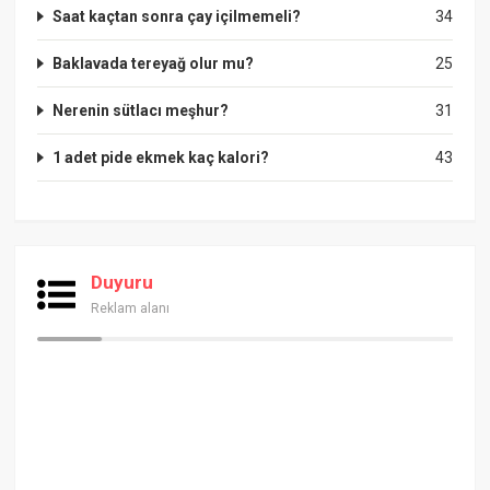
Saat kaçtan sonra çay içilmemeli?
34
Baklavada tereyağ olur mu?
25
Nerenin sütlacı meşhur?
31
1 adet pide ekmek kaç kalori?
43
Duyuru
Reklam alanı