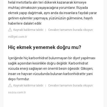
helal metotlarla alın teri dökerek kazanarak kimseye
muhtaç olmaksızın yaşayacağına yorumlanır. Rüyada
ekmek yapıp dağıtmak, aynı anda da insanlara faydalı yarar
getiren eylemler yapmaya, yüzünüzün gülmesine, hayırlı
haberlere dalalet edilir.
Kaynak kaldırma talebi
Cevabın tamamını burada okuyun:
|
milliyet.com.tr
Hiç ekmek yememek doğru mu?
İçeriğinde hiç karbonhidrat bulunmayan bir diyet yapılması
sağlık açısından kesinlikle doğru değildir. Karbonhidrat
vücuda enerji sağlayan en önemli besin öğesidir. Glikojen;
insan ve hayvan vücudunda bulunan karbonhidrattır yani
depo formdur.
Kaynak kaldırma talebi
Cevabın tamamını burada okuyun:
|
sozcu.com.tr