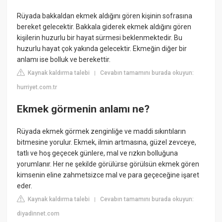
Rüyada bakkaldan ekmek aldığını gören kişinin sofrasına
bereket gelecektir. Bakkala giderek ekmek aldığını gören
kişilerin huzurlu bir hayat sürmesi beklenmektedir. Bu
huzurlu hayat çok yakında gelecektir. Ekmeğin diğer bir
anlamı ise bolluk ve berekettir.
Kaynak kaldırma talebi
Cevabın tamamını burada okuyun:
|
hurriyet.com.tr
Ekmek görmenin anlamı ne?
Rüyada ekmek görmek zenginliğe ve maddi sıkıntıların
bitmesine yorulur. Ekmek, ilmin artmasına, güzel zevceye,
tatlı ve hoş geçecek günlere, mal ve rızkın bolluğuna
yorumlanır. Her ne şekilde görülürse görülsün ekmek gören
kimsenin eline zahmetsizce mal ve para geçeceğine işaret
eder.
Kaynak kaldırma talebi
Cevabın tamamını burada okuyun:
|
diyadinnet.com