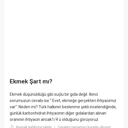
Ekmek Şart mı?
Ekmek düşünüldüğü gibi suçlu bir gıda değil. İkinci
sorumuzun cevabı ise:'' Evet, ekmeğe gerçekten ihtiyacımız
var''. Neden mi? Türk halkının beslenme şekli incelendiğinde,
günlük karbonhidrat ihtiyacının diğer gıdalardan alınan
oranının ihtiyacın ancak1/4 ü olduğunu görüyoruz.
Kaynak kaldırma talebi
Cevabın tamamını burada okuyun:
|