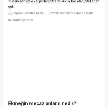
Yunancası'ndaki karşılıkları pitta ve küçük hali olan pitulladan
gelir.
Kaynak kaldırma talebi
Cevabın tamamını burada okuyun:
|
mustafatayar.com
Ekmeğin mecaz anlamı nedir?