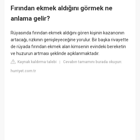
Fırından ekmek aldığını görmek ne
anlama gelir?
Rüyasında fırından ekmek aldığını gören kişinin kazancının
artacağı, rızkının genişleyeceğine yorulur. Bir başka rivayette
de rüyada fırından ekmek alan kimsenin evindeki bereketin
ve huzurun artması şeklinde açıklanmaktadır.
Kaynak kaldırma talebi
Cevabın tamamını burada okuyun:
|
hurriyet.com.tr