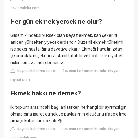
sevincakdur.com
Her gün ekmek yersek ne olur?
Glisemik indeksi yüksek olan beyaz ekmek, kan şekerini
aniden yükselten yiyeceklerdendir. Düzenli ekmek tüketimi
ise şeker hastalığına davetiye çıkarır. Ekmeği hayatınızdan
çıkararak kan şekerinizi stabil tutabilir ve böylelikle diyabet
riskini en aza indirebilirsiniz.
Kaynak kaldırma talebi
Cevabın tamamını burada okuyun:
|
mynet.com
Ekmek hakkı ne demek?
iki toplum arasındaki bağı anlatırken herhangi bir ayrımcılıgın
olmadıgına işaret etmek ve paylaşımın olduğunu ifade etme
amaçlı kullanılan söz öbeği..
Kaynak kaldırma talebi
Cevabın tamamını burada okuyun:
|