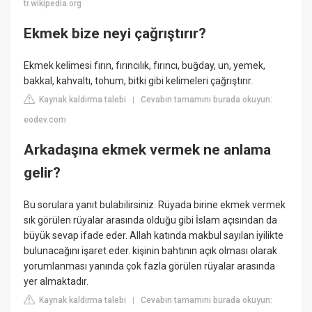
tr.wikipedia.org
Ekmek bize neyi çağrıştırır?
Ekmek kelimesi fırın, fırıncılık, fırıncı, buğday, un, yemek,
bakkal, kahvaltı, tohum, bitki gibi kelimeleri çağrıştırır.
Kaynak kaldırma talebi
Cevabın tamamını burada okuyun:
|
eodev.com
Arkadaşına ekmek vermek ne anlama
gelir?
Bu sorulara yanıt bulabilirsiniz. Rüyada birine ekmek vermek
sık görülen rüyalar arasında olduğu gibi İslam açısından da
büyük sevap ifade eder. Allah katında makbul sayılan iyilikte
bulunacağını işaret eder. kişinin bahtının açık olması olarak
yorumlanması yanında çok fazla görülen rüyalar arasında
yer almaktadır.
Kaynak kaldırma talebi
Cevabın tamamını burada okuyun:
|