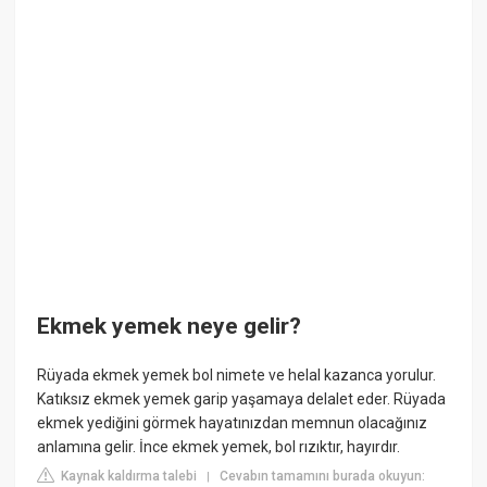
Ekmek yemek neye gelir?
Rüyada ekmek yemek bol nimete ve helal kazanca yorulur.
Katıksız ekmek yemek garip yaşamaya delalet eder. Rüyada
ekmek yediğini görmek hayatınızdan memnun olacağınız
anlamına gelir. İnce ekmek yemek, bol rızıktır, hayırdır.
Kaynak kaldırma talebi
Cevabın tamamını burada okuyun:
|