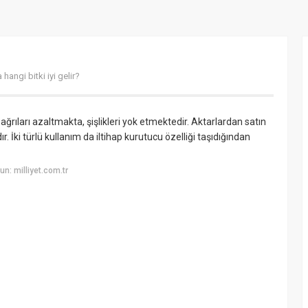
 hangi bitki iyi gelir?
ğrıları azaltmakta, şişlikleri yok etmektedir. Aktarlardan satın
r. İki türlü kullanım da iltihap kurutucu özelliği taşıdığından
n: milliyet.com.tr