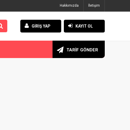
Hakkımızda
İletişim
GİRİŞ YAP
KAYIT OL
TARİF GÖNDER