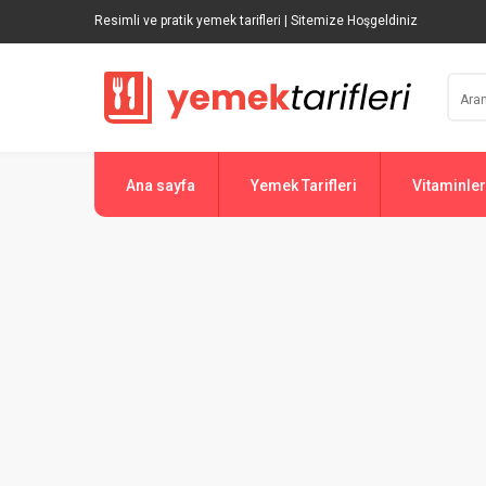
Resimli ve pratik yemek tarifleri | Sitemize Hoşgeldiniz
Ana sayfa
Yemek Tarifleri
Vitaminler