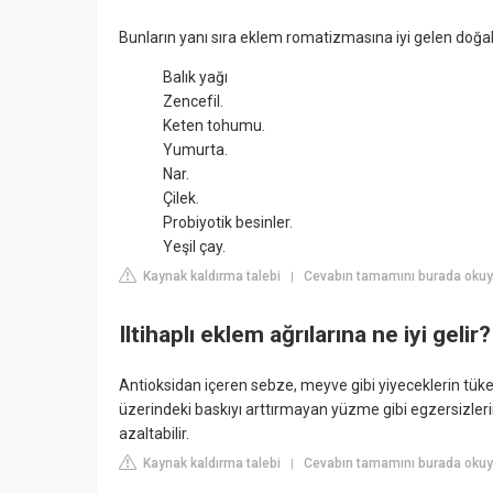
Bunların yanı sıra eklem romatizmasına iyi gelen doğal
Balık yağı
Zencefil.
Keten tohumu.
Yumurta.
Nar.
Çilek.
Probiyotik besinler.
Yeşil çay.
Kaynak kaldırma talebi
Cevabın tamamını burada okuy
|
Iltihaplı eklem ağrılarına ne iyi gelir?
Antioksidan içeren sebze, meyve gibi yiyeceklerin tüke
üzerindeki baskıyı arttırmayan yüzme gibi egzersizleri
azaltabilir.
Kaynak kaldırma talebi
Cevabın tamamını burada okuyu
|