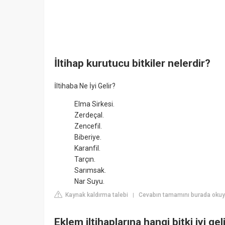
İltihap kurutucu bitkiler nelerdir?
İltihaba Ne İyi Gelir?
Elma Sirkesi.
Zerdeçal.
Zencefil.
Biberiye.
Karanfil.
Tarçın.
Sarımsak.
Nar Suyu.
Kaynak kaldırma talebi
Cevabın tamamını burada okuyu
|
Eklem iltihaplarına hangi bitki iyi gel