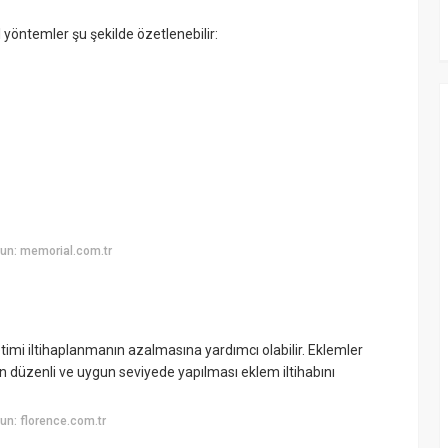
 yöntemler şu şekilde özetlenebilir:
un: memorial.com.tr
timi iltihaplanmanın azalmasına yardımcı olabilir. Eklemler
n düzenli ve uygun seviyede yapılması eklem iltihabını
n: florence.com.tr