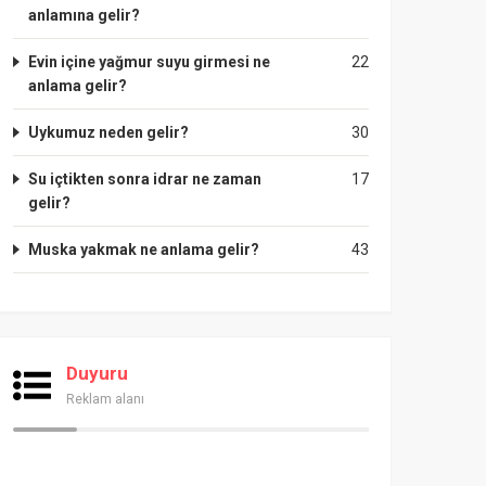
anlamına gelir?
Evin içine yağmur suyu girmesi ne
22
anlama gelir?
Uykumuz neden gelir?
30
Su içtikten sonra idrar ne zaman
17
gelir?
Muska yakmak ne anlama gelir?
43
Duyuru
Reklam alanı