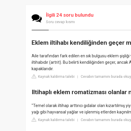
İlgili 24 soru bulundu
Soru cevap kısmı
Eklem iltihabı kendiliğinden geçer m
Aile tarafından fark edilen en sık bulgusu eklem şişliği
iltihabıdır (artrit). Bu belirti kendiliğinden geçer, anc
kapaklarıdır.
Kaynak kaldırma talebi
Cevabın tamamını burada oku
|
Iltihaplı eklem romatizması olanlar
"Temel olarak iltihap arttırıcı gıdalar olan kızartılmış y
yağı gibi hayvansal yağlar ve işlenmiş etlerden kaçınılm
Kaynak kaldırma talebi
Cevabın tamamını burada okuy
|