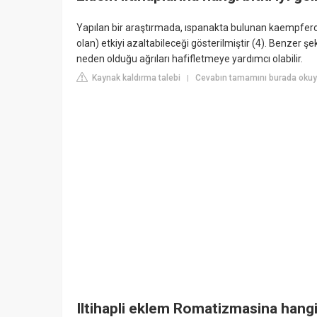
Yapılan bir araştırmada, ıspanakta bulunan kaempferol bi
olan) etkiyi azaltabileceği gösterilmiştir (4). Benzer 
neden olduğu ağrıları hafifletmeye yardımcı olabilir.
Kaynak kaldırma talebi
Cevabın tamamını burada okuyu
|
Iltihapli eklem Romatizmasina hangi b