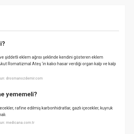
i?
 ve şiddetli eklem ağrısı şeklinde kendini gösteren eklem
ak Akut Romatizmal Ateş 'in kalıcı hasar verdiği organ kalp ve kalp
yun: drosmanozdemir.com
 ne yememeli?
iyecekler, rafine edilmiş karbonhidratlar, gazlı içecekler, kuyruk
alı.
un: medicana.com.tr