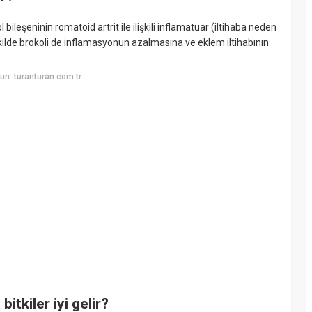
leşeninin romatoid artrit ile ilişkili inflamatuar (iltihaba neden
şekilde brokoli de inflamasyonun azalmasına ve eklem iltihabının
n: turanturan.com.tr
itkiler iyi gelir?