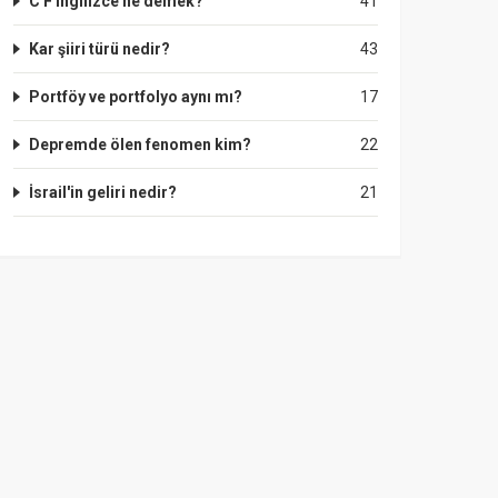
C F ingilizce ne demek?
41
Kar şiiri türü nedir?
43
Portföy ve portfolyo aynı mı?
17
Depremde ölen fenomen kim?
22
İsrail'in geliri nedir?
21