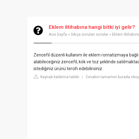
Eklem iltihabına hangi bitki iyi gelir?
Ana Sayfa
»
Sıkça sorulan sorular
» Eklem iltihabına
Zencefil düzenli kullanım ile eklem romatizmaya bağlı a
alabileceğiniz zencefil, kök ve toz şeklinde satılmaktadı
istediğiniz ürünü tercih edebilirsiniz.
Kaynak kaldırma talebi
Cevabın tamamını burada okuyu
|