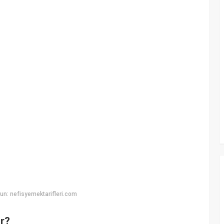
n: nefisyemektarifleri.com
ir?