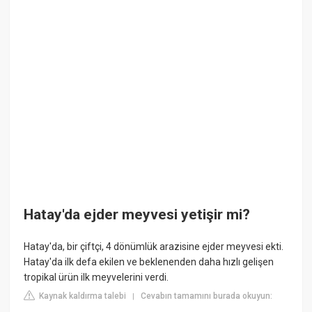
Hatay'da ejder meyvesi yetişir mi?
Hatay'da, bir çiftçi, 4 dönümlük arazisine ejder meyvesi ekti.
Hatay'da ilk defa ekilen ve beklenenden daha hızlı gelişen
tropikal ürün ilk meyvelerini verdi.
Kaynak kaldırma talebi
Cevabın tamamını burada okuyun:
|