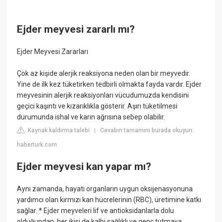
Ejder meyvesi zararlı mı?
Ejder Meyvesi Zararları
Çok az kişide alerjik reaksiyona neden olan bir meyvedir.
Yine de ilk kez tüketirken tedbirli olmakta fayda vardır. Ejder
meyvesinin alerjik reaksiyonları vücudumuzda kendisini
geçici kaşıntı ve kızarıklıkla gösterir. Aşırı tüketilmesi
durumunda ishal ve karın ağrısına sebep olabilir.
Kaynak kaldırma talebi
Cevabın tamamını burada okuyun:
|
haberturk.com
Ejder meyvesi kan yapar mı?
Aynı zamanda, hayati organların uygun oksijenasyonuna
yardımcı olan kırmızı kan hücrelerinin (RBC), üretimine katkı
sağlar. * Ejder meyveleri lif ve antioksidanlarla dolu
olduğundan, her ikisi de kalbi sağlıklı ve genç tutmaya