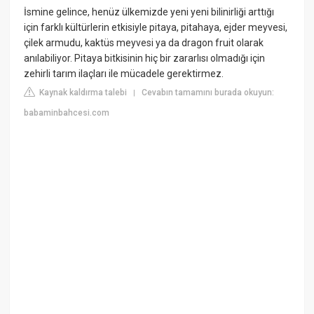
İsmine gelince, henüz ülkemizde yeni yeni bilinirliği arttığı
için farklı kültürlerin etkisiyle pitaya, pitahaya, ejder meyvesi,
çilek armudu, kaktüs meyvesi ya da dragon fruit olarak
anılabiliyor. Pitaya bitkisinin hiç bir zararlısı olmadığı için
zehirli tarım ilaçları ile mücadele gerektirmez.
Kaynak kaldırma talebi
Cevabın tamamını burada okuyun:
|
babaminbahcesi.com