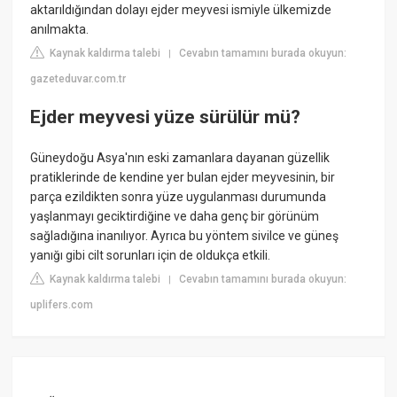
aktarıldığından dolayı ejder meyvesi ismiyle ülkemizde
anılmakta.
Kaynak kaldırma talebi
Cevabın tamamını burada okuyun:
|
gazeteduvar.com.tr
Ejder meyvesi yüze sürülür mü?
Güneydoğu Asya'nın eski zamanlara dayanan güzellik
pratiklerinde de kendine yer bulan ejder meyvesinin, bir
parça ezildikten sonra yüze uygulanması durumunda
yaşlanmayı geciktirdiğine ve daha genç bir görünüm
sağladığına inanılıyor. Ayrıca bu yöntem sivilce ve güneş
yanığı gibi cilt sorunları için de oldukça etkili.
Kaynak kaldırma talebi
Cevabın tamamını burada okuyun:
|
uplifers.com