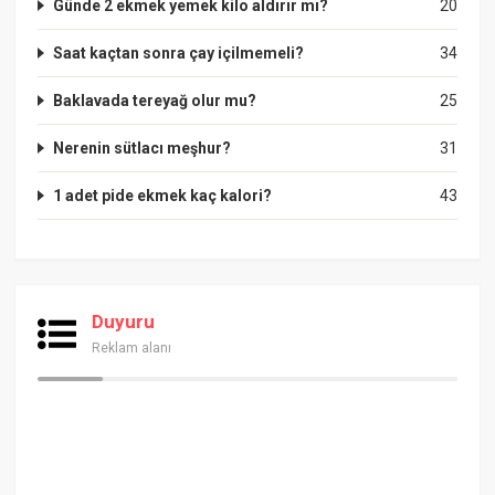
Günde 2 ekmek yemek kilo aldırır mı?
20
Saat kaçtan sonra çay içilmemeli?
34
Baklavada tereyağ olur mu?
25
Nerenin sütlacı meşhur?
31
1 adet pide ekmek kaç kalori?
43
Duyuru
Reklam alanı