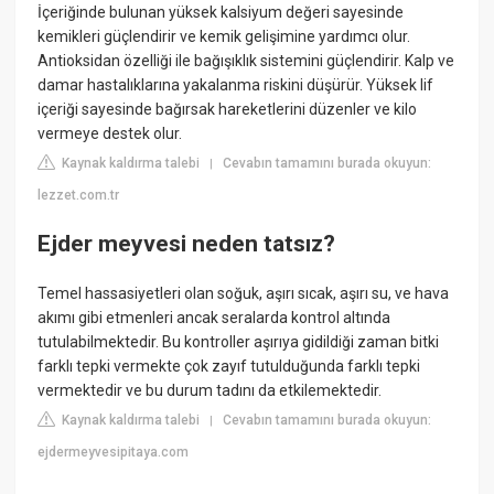
İçeriğinde bulunan yüksek kalsiyum değeri sayesinde
kemikleri güçlendirir ve kemik gelişimine yardımcı olur.
Antioksidan özelliği ile bağışıklık sistemini güçlendirir. Kalp ve
damar hastalıklarına yakalanma riskini düşürür. Yüksek lif
içeriği sayesinde bağırsak hareketlerini düzenler ve kilo
vermeye destek olur.
Kaynak kaldırma talebi
Cevabın tamamını burada okuyun:
|
lezzet.com.tr
Ejder meyvesi neden tatsız?
Temel hassasiyetleri olan soğuk, aşırı sıcak, aşırı su, ve hava
akımı gibi etmenleri ancak seralarda kontrol altında
tutulabilmektedir. Bu kontroller aşırıya gidildiği zaman bitki
farklı tepki vermekte çok zayıf tutulduğunda farklı tepki
vermektedir ve bu durum tadını da etkilemektedir.
Kaynak kaldırma talebi
Cevabın tamamını burada okuyun:
|
ejdermeyvesipitaya.com