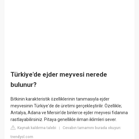
Türkiye'de ejder meyvesi nerede
bulunur?
Bitkinin karakteristik özelliklerinin tanımasıyla ejder
meyvesinin Türkiye'de de üretimi gerçekleştirilir. Özellikle;
Antalya, Adana ve Mersin'de binlerce ejder meyvesi fidanına
rastlayabilirsiniz. Pitaya genellikle ılıman iklimleri sever.
Kaynak kaldırma talebi
Cevabın tamamını burada okuyun:
|
trendyol.com