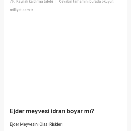
Kaynak kaldırma talebi
Cevabın tamamını burada okuyun:
|
milliyet.com.tr
Ejder meyvesi idrarı boyar mı?
Ejder Meyvesini Olası Riskleri