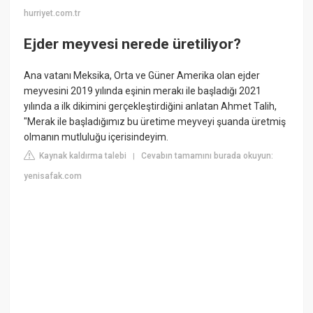
hurriyet.com.tr
Ejder meyvesi nerede üretiliyor?
Ana vatanı Meksika, Orta ve Güner Amerika olan ejder
meyvesini 2019 yılında eşinin merakı ile başladığı 2021
yılında a ilk dikimini gerçekleştirdiğini anlatan Ahmet Talih,
"Merak ile başladığımız bu üretime meyveyi şuanda üretmiş
olmanın mutluluğu içerisindeyim.
Kaynak kaldırma talebi
Cevabın tamamını burada okuyun:
|
yenisafak.com