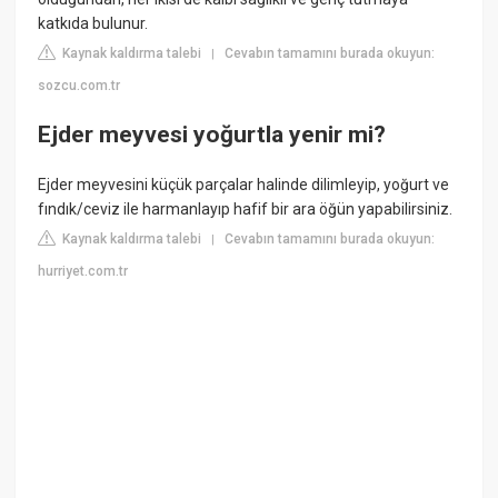
katkıda bulunur.
Kaynak kaldırma talebi
Cevabın tamamını burada okuyun:
|
sozcu.com.tr
Ejder meyvesi yoğurtla yenir mi?
Ejder meyvesini küçük parçalar halinde dilimleyip, yoğurt ve
fındık/ceviz ile harmanlayıp hafif bir ara öğün yapabilirsiniz.
Kaynak kaldırma talebi
Cevabın tamamını burada okuyun:
|
hurriyet.com.tr