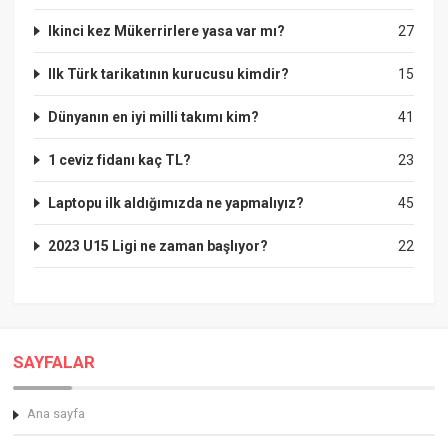
Ikinci kez Mükerrirlere yasa var mı?
27
Ilk Türk tarikatının kurucusu kimdir?
15
Dünyanın en iyi milli takımı kim?
41
1 ceviz fidanı kaç TL?
23
Laptopu ilk aldığımızda ne yapmalıyız?
45
2023 U15 Ligi ne zaman başlıyor?
22
SAYFALAR
Ana sayfa