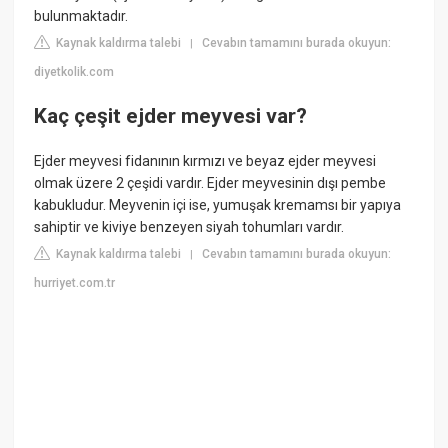
bulunmaktadır.
Kaynak kaldırma talebi
Cevabın tamamını burada okuyun:
|
diyetkolik.com
Kaç çeşit ejder meyvesi var?
Ejder meyvesi fidanının kırmızı ve beyaz ejder meyvesi
olmak üzere 2 çeşidi vardır. Ejder meyvesinin dışı pembe
kabukludur. Meyvenin içi ise, yumuşak kremamsı bir yapıya
sahiptir ve kiviye benzeyen siyah tohumları vardır.
Kaynak kaldırma talebi
Cevabın tamamını burada okuyun:
|
hurriyet.com.tr