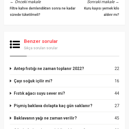
←
Önceki makale
Sonraki makale
→
Filtre kahve demlendikten sonra ne kadar
Kuru kayısı yemek kilo
sürede tüketilmeli?
aldırır mı?
Benzer sorular
Sıkça sorulan sorular
Antep fıstığı ne zaman toplanır 2022?
22
Çayı soğuk içilir mi?
16
Fıstık ağacı suyu sever mi?
44
Pişmiş baklava dolapta kaç gün saklanır?
27
Baklavanın yağı ne zaman verilir?
45