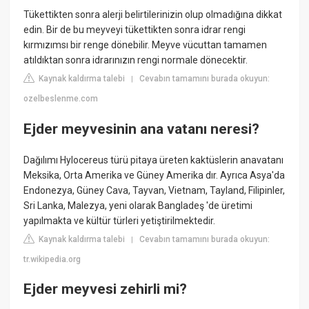
Tükettikten sonra alerji belirtilerinizin olup olmadığına dikkat
edin. Bir de bu meyveyi tükettikten sonra idrar rengi
kırmızımsı bir renge dönebilir. Meyve vücuttan tamamen
atıldıktan sonra idrarınızın rengi normale dönecektir.
Kaynak kaldırma talebi
Cevabın tamamını burada okuyun:
|
ozelbeslenme.com
Ejder meyvesinin ana vatanı neresi?
Dağılımı Hylocereus türü pitaya üreten kaktüslerin anavatanı
Meksika, Orta Amerika ve Güney Amerika dır. Ayrıca Asya'da
Endonezya, Güney Cava, Tayvan, Vietnam, Tayland, Filipinler,
Sri Lanka, Malezya, yeni olarak Bangladeş 'de üretimi
yapılmakta ve kültür türleri yetiştirilmektedir.
Kaynak kaldırma talebi
Cevabın tamamını burada okuyun:
|
tr.wikipedia.org
Ejder meyvesi zehirli mi?