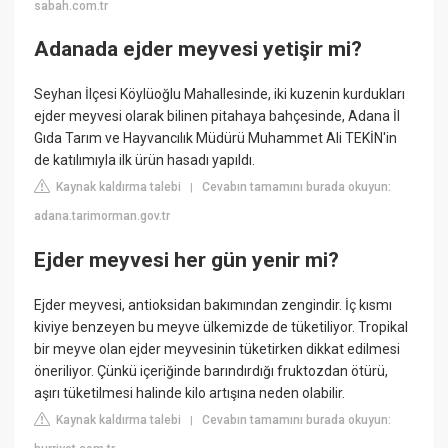
sabah.com.tr
Adanada ejder meyvesi yetişir mi?
Seyhan İlçesi Köylüoğlu Mahallesinde, iki kuzenin kurdukları
ejder meyvesi olarak bilinen pitahaya bahçesinde, Adana İl
Gıda Tarım ve Hayvancılık Müdürü Muhammet Ali TEKİN'in
de katılımıyla ilk ürün hasadı yapıldı.
Kaynak kaldırma talebi
Cevabın tamamını burada okuyun:
|
adana.tarimorman.gov.tr
Ejder meyvesi her gün yenir mi?
Ejder meyvesi, antioksidan bakımından zengindir. İç kısmı
kiviye benzeyen bu meyve ülkemizde de tüketiliyor. Tropikal
bir meyve olan ejder meyvesinin tüketirken dikkat edilmesi
öneriliyor. Çünkü içeriğinde barındırdığı fruktozdan ötürü,
aşırı tüketilmesi halinde kilo artışına neden olabilir.
Kaynak kaldırma talebi
Cevabın tamamını burada okuyun:
|