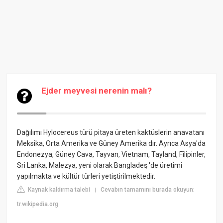
Ejder meyvesi nerenin malı?
Dağılımı Hylocereus türü pitaya üreten kaktüslerin anavatanı
Meksika, Orta Amerika ve Güney Amerika dır. Ayrıca Asya'da
Endonezya, Güney Cava, Tayvan, Vietnam, Tayland, Filipinler,
Sri Lanka, Malezya, yeni olarak Bangladeş 'de üretimi
yapılmakta ve kültür türleri yetiştirilmektedir.
Kaynak kaldırma talebi
Cevabın tamamını burada okuyun:
|
tr.wikipedia.org