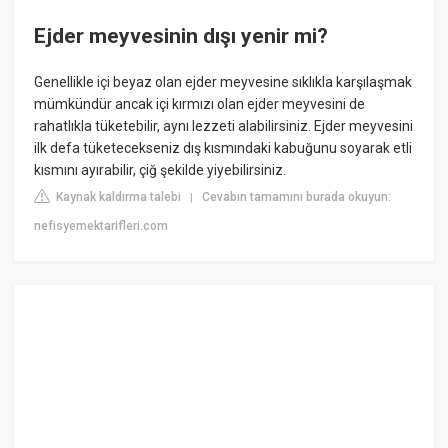
Ejder meyvesinin dışı yenir mi?
Genellikle içi beyaz olan ejder meyvesine sıklıkla karşılaşmak
mümkündür ancak içi kırmızı olan ejder meyvesini de
rahatlıkla tüketebilir, aynı lezzeti alabilirsiniz. Ejder meyvesini
ilk defa tüketecekseniz dış kısmındaki kabuğunu soyarak etli
kısmını ayırabilir, çiğ şekilde yiyebilirsiniz.
Kaynak kaldırma talebi
Cevabın tamamını burada okuyun:
|
nefisyemektarifleri.com