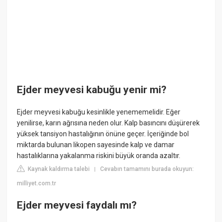
Ejder meyvesi kabuğu yenir mi?
Ejder meyvesi kabuğu kesinlikle yenememelidir. Eğer
yenilirse, karın ağrısına neden olur. Kalp basıncını düşürerek
yüksek tansiyon hastalığının önüne geçer. İçeriğinde bol
miktarda bulunan likopen sayesinde kalp ve damar
hastalıklarına yakalanma riskini büyük oranda azaltır.
Kaynak kaldırma talebi
Cevabın tamamını burada okuyun:
|
milliyet.com.tr
Ejder meyvesi faydalı mı?