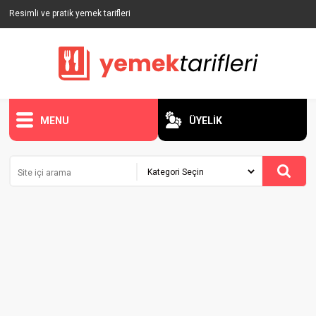
Resimli ve pratik yemek tarifleri
MENU
ÜYELİK