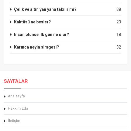
Çelik ve altın yan yana takılır mı?
38
Kaktüsü ne besler?
23
Insan ölünce ilk gün ne olur?
18
Karınca neyin simgesi?
32
SAYFALAR
Ana sayfa
Hakkimizda
İletişim