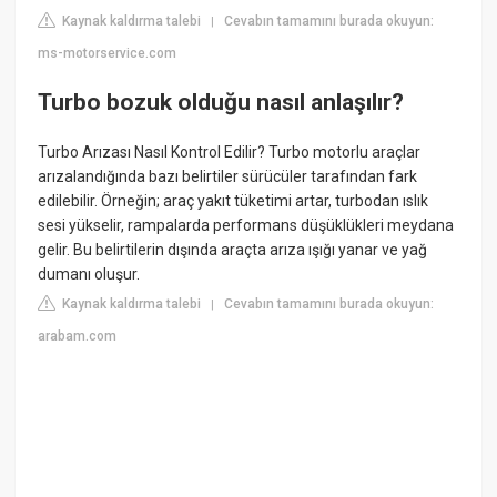
Kaynak kaldırma talebi
Cevabın tamamını burada okuyun:
|
ms-motorservice.com
Turbo bozuk olduğu nasıl anlaşılır?
Turbo Arızası Nasıl Kontrol Edilir? Turbo motorlu araçlar
arızalandığında bazı belirtiler sürücüler tarafından fark
edilebilir. Örneğin; araç yakıt tüketimi artar, turbodan ıslık
sesi yükselir, rampalarda performans düşüklükleri meydana
gelir. Bu belirtilerin dışında araçta arıza ışığı yanar ve yağ
dumanı oluşur.
Kaynak kaldırma talebi
Cevabın tamamını burada okuyun:
|
arabam.com