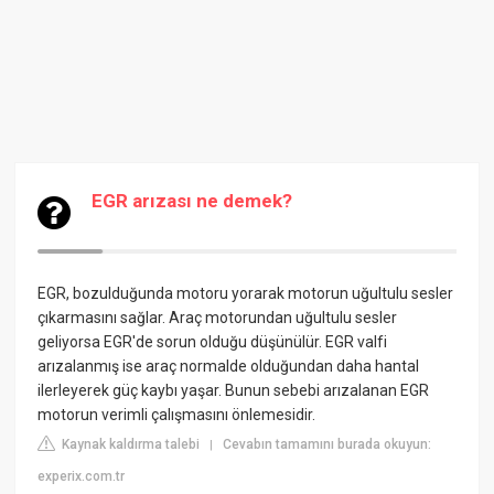
EGR arızası ne demek?
EGR, bozulduğunda motoru yorarak motorun uğultulu sesler
çıkarmasını sağlar. Araç motorundan uğultulu sesler
geliyorsa EGR'de sorun olduğu düşünülür. EGR valfi
arızalanmış ise araç normalde olduğundan daha hantal
ilerleyerek güç kaybı yaşar. Bunun sebebi arızalanan EGR
motorun verimli çalışmasını önlemesidir.
Kaynak kaldırma talebi
Cevabın tamamını burada okuyun:
|
experix.com.tr