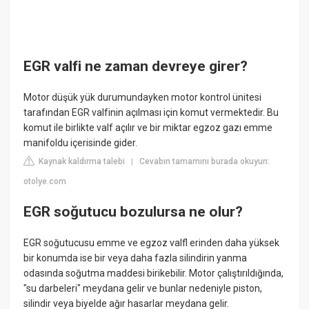
EGR valfi ne zaman devreye girer?
Motor düşük yük durumundayken motor kontrol ünitesi
tarafından EGR valfinin açılması için komut vermektedir. Bu
komut ile birlikte valf açılır ve bir miktar egzoz gazı emme
manifoldu içerisinde gider.
Kaynak kaldırma talebi
Cevabın tamamını burada okuyun:
|
otolye.com
EGR soğutucu bozulursa ne olur?
EGR soğutucusu emme ve egzoz valfl erinden daha yüksek
bir konumda ise bir veya daha fazla silindirin yanma
odasında soğutma maddesi birikebilir. Motor çalıştırıldığında,
"su darbeleri" meydana gelir ve bunlar nedeniyle piston,
silindir veya biyelde ağır hasarlar meydana gelir.