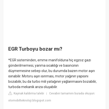
EGR Turboyu bozar mı?
*EGR sisteminden, emme manifolduna hiç egzoz gazı
gönderilmemesi, yanma sıcaklığı ve basıncının
düşmemesine sebep olur, bu durumda bazen motor aşırı
ısınabilir. Motoru aşırı ısınması, motor yağının yapısını
bozabilir, bu da turbo mili yatağının yağlanmasını bozabilir,
turboda mekanik arıza oluşabilir.
Kaynak kaldırma talebi
Cevabın tamamını burada okuyun:
|
otomobilteknoloji.blogspot.com