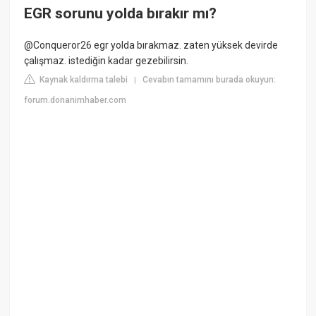
EGR sorunu yolda bırakır mı?
@Conqueror26 egr yolda bırakmaz. zaten yüksek devirde
çalışmaz. istediğin kadar gezebilirsin.
Kaynak kaldırma talebi
Cevabın tamamını burada okuyun:
|
forum.donanimhaber.com