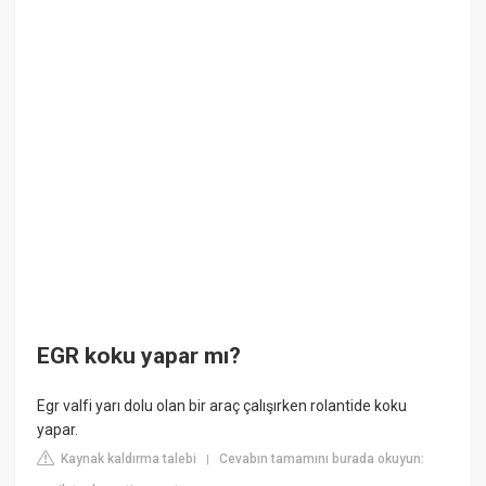
EGR koku yapar mı?
Egr valfi yarı dolu olan bir araç çalışırken rolantide koku
yapar.
Kaynak kaldırma talebi
Cevabın tamamını burada okuyun:
|