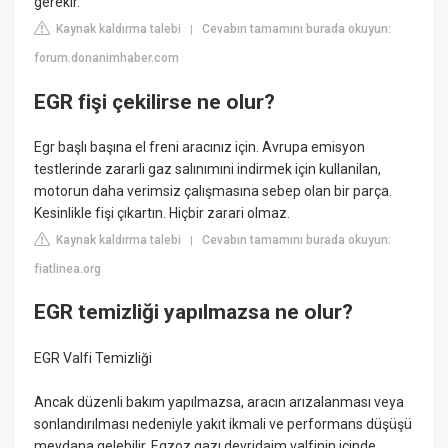
gerekir.
Kaynak kaldırma talebi
Cevabın tamamını burada okuyun:
|
forum.donanimhaber.com
EGR fişi çekilirse ne olur?
Egr başlı başına el freni aracınız için. Avrupa emisyon
testlerinde zararli gaz salınımıni indirmek için kullanilan,
motorun daha verimsiz çalışmasına sebep olan bir parça.
Kesinlikle fişi çıkartın. Hiçbir zarari olmaz.
Kaynak kaldırma talebi
Cevabın tamamını burada okuyun:
|
fiatlinea.org
EGR temizliği yapılmazsa ne olur?
EGR Valfi Temizliği
Ancak düzenli bakım yapılmazsa, aracın arızalanması veya
sonlandırılması nedeniyle yakıt ikmali ve performans düşüşü
meydana gelebilir. Egzoz gazı devridaim valfinin içinde