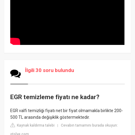
İlgili 30 soru bulundu
EGR temizleme fiyatı ne kadar?
EGR valfi temizliği fiyatı net bir fiyat olmamakla birlikte 200-
500 TL arasında değişiklik göstermektedir.
Kaynak kaldırma talebi
Cevabın tamamını burada okuyun:
|
otolye.com