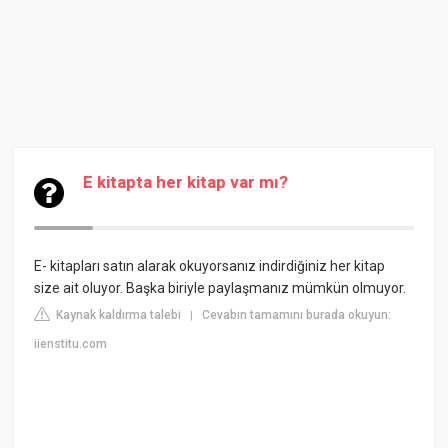
E kitapta her kitap var mı?
E- kitapları satın alarak okuyorsanız indirdiğiniz her kitap
size ait oluyor. Başka biriyle paylaşmanız mümkün olmuyor.
Kaynak kaldırma talebi
Cevabın tamamını burada okuyun:
|
iienstitu.com