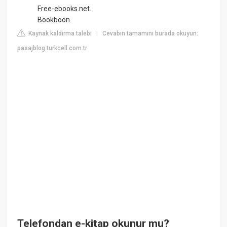
Free-ebooks.net.
Bookboon.
Kaynak kaldırma talebi
Cevabın tamamını burada okuyun:
|
pasajblog.turkcell.com.tr
Telefondan e-kitap okunur mu?