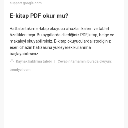
support.google.com
E-kitap PDF okur mu?
Hatta birtakım e-kitap okuyucu cihazlar, kalem ve tablet
özellikleri taşır. Bu aygıtlarda dilediğiniz PDF, kitap, belge ve
makaleyi okuyabilirsiniz. E-kitap okuyucularda istediğiniz
eseri cihazın hafızasına yükleyerek kullanıma
başlayabilirsiniz.
Kaynak kaldırma talebi
Cevabın tamamını burada okuyun:
|
trendyol.com