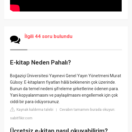
İlgili 44 soru bulundu
E-kitap Neden Pahalı?
Boğaziçi Üniversitesi Yayınevi Genel Yayın Yönetmeni Murat
Gülsoy: E-kitapların fiyatları hâlâ beklenenin çok üzerinde.
Bunun da temel nedeni şifreleme şirketlerine ödenen para.
Yani kopyalanmasını ve paylaşılmasını engellemek için çok
ciddi bir para ödüyorsunuz.
Kaynak kaldırma talebi
Cevabın tamamını burada okuyun:
|
sabitfikir.com
Ücretsiz e-kitap nasıl okuyabilirim?