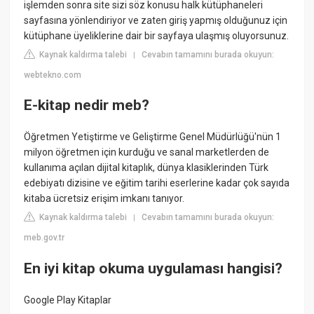
işlemden sonra site sizi söz konusu halk kütüphaneleri
sayfasına yönlendiriyor ve zaten giriş yapmış olduğunuz için
kütüphane üyeliklerine dair bir sayfaya ulaşmış oluyorsunuz.
Kaynak kaldırma talebi
Cevabın tamamını burada okuyun:
|
webtekno.com
E-kitap nedir meb?
Öğretmen Yetiştirme ve Geliştirme Genel Müdürlüğü'nün 1
milyon öğretmen için kurduğu ve sanal marketlerden de
kullanıma açılan dijital kitaplık, dünya klasiklerinden Türk
edebiyatı dizisine ve eğitim tarihi eserlerine kadar çok sayıda
kitaba ücretsiz erişim imkanı tanıyor.
Kaynak kaldırma talebi
Cevabın tamamını burada okuyun:
|
meb.gov.tr
En iyi kitap okuma uygulaması hangisi?
Google Play Kitaplar