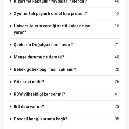
Kızartma kabağının faydaları nelerdir?
40
2 yumurtalı peynirli omlet kaç protein?
42
Üniversitelerin verdiği sertifikalar ne işe
16
yarar?
Şanlıurfa Doğalgaz ismi nedir?
21
Menşe durumu ne demek?
40
Bebek göbek bağı nasıl saklanır?
20
Göz krizi nedir?
26
RDW yüksekliği kanser mi?
41
IBS ilacı var mı?
23
Paycell hangi kuruma bağlı?
35