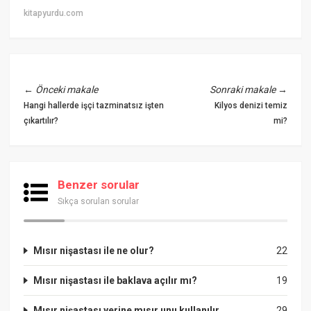
kitapyurdu.com
←
Önceki makale
Sonraki makale
→
Hangi hallerde işçi tazminatsız işten
Kilyos denizi temiz
çıkartılır?
mi?
Benzer sorular
Sıkça sorulan sorular
Mısır nişastası ile ne olur?
22
Mısır nişastası ile baklava açılır mı?
19
Mısır nişastası yerine mısır unu kullanılır
29