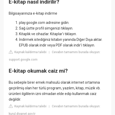
E-kitap nasıl indirilir?
Bilgisayarınıza e-kitap indirme
play.google.com adresine gidin.
Sağ üstte profil simgenizi tıklayın.
Kitaplık ve cihazlar. Kitaplar'ı tıklayın.
İndirmek istediğiniz kitabın yanında Diğer Dışa aktar.
EPUB olarak indir veya PDF olarak indir'i tıklayın.
Kaynak kaldırma talebi
Cevabın tamamını burada okuyun:
|
support.google.com
E-kitap okumak caiz mi?
Bu sebeple birer emek mahsulü olarak internet ortamına
geçirilmiş olan her türlü program, yazılım, kitap, müzik vb.
ürünleri ilgililerin izni olmadan elde edip kullanmak caiz
değildir.
Kaynak kaldırma talebi
Cevabın tamamını burada okuyun:
|
kurul.diyanet.gov.tr