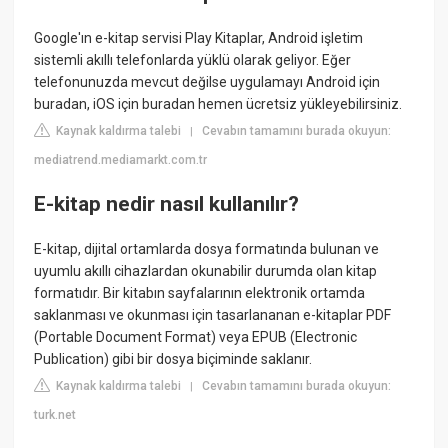
Google'ın e-kitap servisi Play Kitaplar, Android işletim
sistemli akıllı telefonlarda yüklü olarak geliyor. Eğer
telefonunuzda mevcut değilse uygulamayı Android için
buradan, iOS için buradan hemen ücretsiz yükleyebilirsiniz.
Kaynak kaldırma talebi
Cevabın tamamını burada okuyun:
|
mediatrend.mediamarkt.com.tr
E-kitap nedir nasıl kullanılır?
E-kitap, dijital ortamlarda dosya formatında bulunan ve
uyumlu akıllı cihazlardan okunabilir durumda olan kitap
formatıdır. Bir kitabın sayfalarının elektronik ortamda
saklanması ve okunması için tasarlananan e-kitaplar PDF
(Portable Document Format) veya EPUB (Electronic
Publication) gibi bir dosya biçiminde saklanır.
Kaynak kaldırma talebi
Cevabın tamamını burada okuyun:
|
turk.net