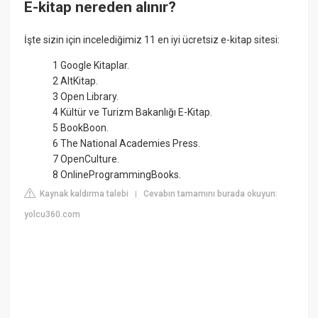
E-kitap nereden alınır?
İşte sizin için incelediğimiz 11 en iyi ücretsiz e-kitap sitesi:
1 Google Kitaplar.
2 AltKitap.
3 Open Library.
4 Kültür ve Turizm Bakanlığı E-Kitap.
5 BookBoon.
6 The National Academies Press.
7 OpenCulture.
8 OnlineProgrammingBooks.
Kaynak kaldırma talebi
Cevabın tamamını burada okuyun:
|
yolcu360.com