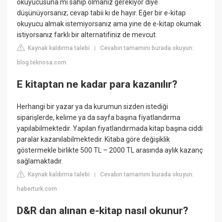
okuyucusuna mı sahip olmanız gerekiyor diye
düşünüyorsanız; cevap tabii ki de hayır. Eğer bir e-kitap
okuyucu almak istemiyorsanız ama yine de e-kitap okumak
istiyorsanız farklı bir alternatifiniz de mevcut.
Kaynak kaldırma talebi
Cevabın tamamını burada okuyun:
|
blog.teknosa.com
E kitaptan ne kadar para kazanılır?
Herhangi bir yazar ya da kurumun sizden istediği
siparişlerde, kelime ya da sayfa başına fiyatlandırma
yapılabilmektedir. Yapılan fiyatlandırmada kitap başına ciddi
paralar kazanılabilmektedir. Kitaba göre değişiklik
göstermekle birlikte 500 TL – 2000 TL arasında aylık kazanç
sağlamaktadır.
Kaynak kaldırma talebi
Cevabın tamamını burada okuyun:
|
haberturk.com
D&R dan alınan e-kitap nasıl okunur?