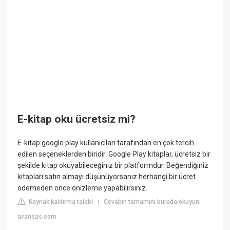
E-kitap oku ücretsiz mi?
E-kitap google play kullanıcıları tarafından en çok tercih
edilen seçeneklerden biridir. Google Play kitaplar, ücretsiz bir
şekilde kitap okuyabileceğiniz bir platformdur. Beğendiğiniz
kitapları satın almayı düşünüyorsanız herhangi bir ücret
ödemeden önce önizleme yapabilirsiniz.
Kaynak kaldırma talebi
Cevabın tamamını burada okuyun:
|
avansas.com