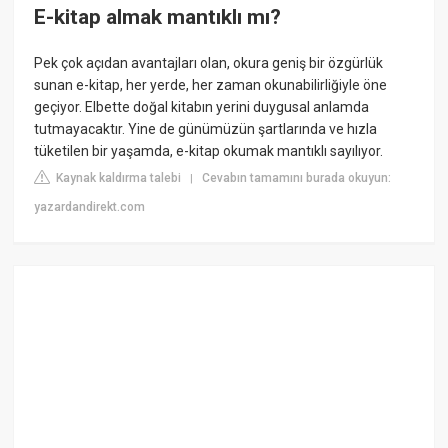
E-kitap almak mantıklı mı?
Pek çok açıdan avantajları olan, okura geniş bir özgürlük
sunan e-kitap, her yerde, her zaman okunabilirliğiyle öne
geçiyor. Elbette doğal kitabın yerini duygusal anlamda
tutmayacaktır. Yine de günümüzün şartlarında ve hızla
tüketilen bir yaşamda, e-kitap okumak mantıklı sayılıyor.
Kaynak kaldırma talebi
Cevabın tamamını burada okuyun:
|
yazardandirekt.com