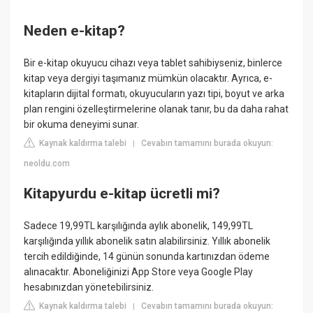
Neden e-kitap?
Bir e-kitap okuyucu cihazı veya tablet sahibiyseniz, binlerce
kitap veya dergiyi taşımanız mümkün olacaktır. Ayrıca, e-
kitapların dijital formatı, okuyucuların yazı tipi, boyut ve arka
plan rengini özelleştirmelerine olanak tanır, bu da daha rahat
bir okuma deneyimi sunar.
Kaynak kaldırma talebi
Cevabın tamamını burada okuyun:
|
neoldu.com
Kitapyurdu e-kitap ücretli mi?
Sadece 19,99TL karşılığında aylık abonelik, 149,99TL
karşılığında yıllık abonelik satın alabilirsiniz. Yıllık abonelik
tercih edildiğinde, 14 günün sonunda kartınızdan ödeme
alınacaktır. Aboneliğinizi App Store veya Google Play
hesabınızdan yönetebilirsiniz.
Kaynak kaldırma talebi
Cevabın tamamını burada okuyun:
|