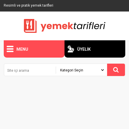
Resimli ve pratik yemek tarifleri
MENU
ÜYELİK