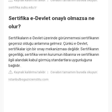
Kaynak kaldırma talebi
Cevabın tamamını burada okuyun:
|
sertifika.subu.edu.tr
Sertifika e-Devlet onaylı olmazsa ne
olur?
Sertifikaların e-Devlet üzerinde görünmemesi sertifikanın
geçersiz olduğu anlamına gelmez. Çünkü e-Devlet,
sertifikalar için bir onay mekanizması değildir. Sertifikanın
geçerliliği, sertifika veren kurumun itibarına ve sertifikanın
ilgili alandaki kabul görmüş standartlara uygunluğuna
bağlıdır.
Kaynak kaldırma talebi
Cevabın tamamını burada okuyun:
|
istanbulbogazicienstitu.com