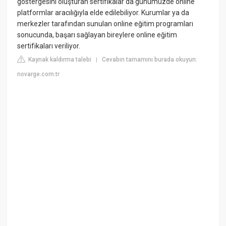
göstergesini oluşturan sertifikalar da günümüzde online
platformlar aracılığıyla elde edilebiliyor. Kurumlar ya da
merkezler tarafından sunulan online eğitim programları
sonucunda, başarı sağlayan bireylere online eğitim
sertifikaları veriliyor.
Kaynak kaldırma talebi
Cevabın tamamını burada okuyun:
|
novarge.com.tr