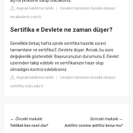
açma yetkisine sahip olacaksınız.
Kaynak kaldırma talebi
Cevabın tamamını burada okuyun:
|
mcakademi.com.tr
Sertifika e Devlete ne zaman düşer?
Genellikle birkaç hafta içinde sertifika hazırlık süreci
tamamlanır ve sertifika E-Devlete düşer. Ancak, bu süre
değişkenlik gösterebilir. Başvurunuzun durumunu E-Devlet
üzerinden takip edebilir ve sertifikanızın hazır olup
olmadığını kontrol edebilirsiniz.
Kaynak kaldırma talebi
Cevabın tamamını burada okuyun:
|
sertifika.subu.edu.tr
←
Önceki makale
Sonraki makale
→
Tehlikeli ben nasıl olur?
Antifiriz üzerine antifiriz konur mu?