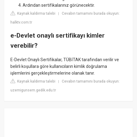
Ardından sertifikalarınız görünecektir.
Kaynak kaldırma talebi
Cevabın tamamını burada okuyun:
|
halktv.com.tr
e-Devlet onaylı sertifikayı kimler
verebilir?
E-Devlet Onaylı Sertifikalar, TÜBİTAK tarafından verilir ve
belirli koşullara göre kullanıcıların kimlik doğrulama
işlemlerini gerçekleştirmelerine olanak tanır.
Kaynak kaldırma talebi
Cevabın tamamını burada okuyun:
|
uzemigunsem.gedik.edu.tr