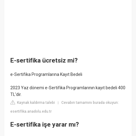
E-sertifika ücretsiz mi?
e-Sertifika Programlarına Kayıt Bedeli
2023 Yaz dönemi e-Sertifika Programlarının kayıt bedeli 400
TL'dir.
Kaynak kaldırma talebi
Cevabın tamamını burada okuyun:
|
esertifika.anadolu.edu.tr
E-sertifika işe yarar mı?