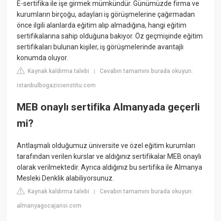
E-sertifika ile işe girmek mümkündür. Günümüzde firma ve
kurumların birçoğu, adayları iş görüşmelerine çağırmadan
önce ilgili alanlarda eğitim alıp almadığına, hangi eğitim
sertifikalarına sahip olduğuna bakıyor. Öz geçmişinde eğitim
sertifikaları bulunan kişiler, iş görüşmelerinde avantajlı
konumda oluyor.
Kaynak kaldırma talebi
Cevabın tamamını burada okuyun:
|
istanbulbogazicienstitu.com
MEB onaylı sertifika Almanyada geçerli
mi?
Antlaşmalı olduğumuz üniversite ve özel eğitim kurumları
tarafından verilen kurslar ve aldığınız sertifikalar MEB onaylı
olarak verilmektedir. Ayrıca aldığınız bu sertifika ile Almanya
Mesleki Denklik alabiliyorsunuz.
Kaynak kaldırma talebi
Cevabın tamamını burada okuyun:
|
almanyagocajansi.com