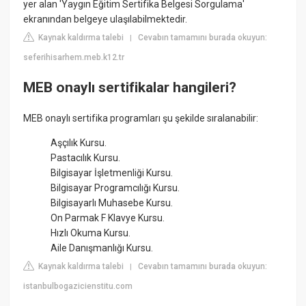
yer alan 'Yaygın Eğitim Sertifika Belgesi Sorgulama'
ekranından belgeye ulaşılabilmektedir.
Kaynak kaldırma talebi
Cevabın tamamını burada okuyun:
|
seferihisarhem.meb.k12.tr
MEB onaylı sertifikalar hangileri?
MEB onaylı sertifika programları şu şekilde sıralanabilir:
Aşçılık Kursu.
Pastacılık Kursu.
Bilgisayar İşletmenliği Kursu.
Bilgisayar Programcılığı Kursu.
Bilgisayarlı Muhasebe Kursu.
On Parmak F Klavye Kursu.
Hızlı Okuma Kursu.
Aile Danışmanlığı Kursu.
Kaynak kaldırma talebi
Cevabın tamamını burada okuyun:
|
istanbulbogazicienstitu.com