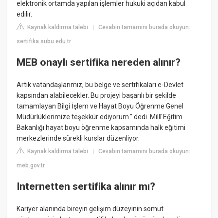
elektronik ortamda yapılan işlemler hukuki açıdan kabul
edilir.
Kaynak kaldırma talebi
Cevabın tamamını burada okuyun:
|
sertifika.subu.edu.tr
MEB onaylı sertifika nereden alınır?
Artık vatandaşlarımız, bu belge ve sertifikaları e-Devlet
kapsından alabilecekler. Bu projeyi başarılı bir şekilde
tamamlayan Bilgi İşlem ve Hayat Boyu Öğrenme Genel
Müdürlüklerimize teşekkür ediyorum." dedi. Millî Eğitim
Bakanlığı hayat boyu öğrenme kapsamında halk eğitimi
merkezlerinde sürekli kurslar düzenliyor.
Kaynak kaldırma talebi
Cevabın tamamını burada okuyun:
|
meb.gov.tr
Internetten sertifika alınır mı?
Kariyer alanında bireyin gelişim düzeyinin somut