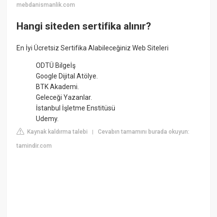
mebdanismanlik.com
Hangi siteden sertifika alınır?
En İyi Ücretsiz Sertifika Alabileceğiniz Web Siteleri
ODTÜ Bilgeİş
Google Dijital Atölye.
BTK Akademi.
Geleceği Yazanlar.
İstanbul İşletme Enstitüsü
Udemy.
Kaynak kaldırma talebi
Cevabın tamamını burada okuyun:
|
tamindir.com