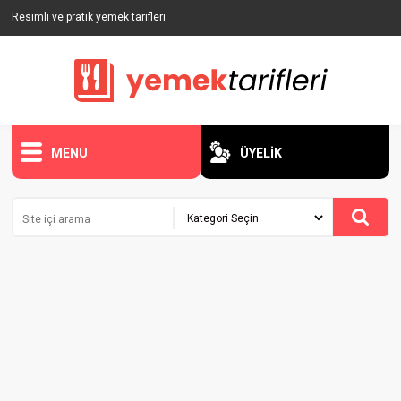
Resimli ve pratik yemek tarifleri
MENU
ÜYELİK