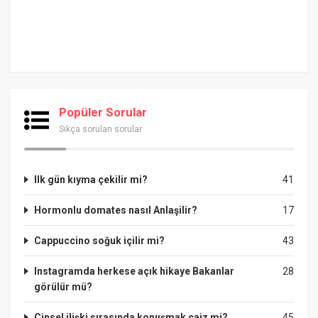
Popüler Sorular
Sıkça sorulan sorular
Ilk gün kıyma çekilir mi?
41
Hormonlu domates nasıl Anlaşilir?
17
Cappuccino soğuk içilir mi?
43
Instagramda herkese açık hikaye Bakanlar
28
görülür mü?
Cinsel ilişki sırasında konuşmak caiz mi?
45