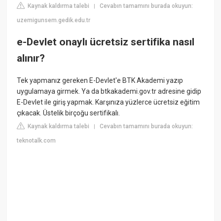
Kaynak kaldırma talebi
Cevabın tamamını burada okuyun:
|
uzemigunsem.gedik.edu.tr
e-Devlet onaylı ücretsiz sertifika nasıl
alınır?
Tek yapmanız gereken E-Devlet'e BTK Akademi yazıp
uygulamaya girmek. Ya da btkakademi.gov.tr adresine gidip
E-Devlet ile giriş yapmak. Karşınıza yüzlerce ücretsiz eğitim
çıkacak. Üstelik birçoğu sertifikalı.
Kaynak kaldırma talebi
Cevabın tamamını burada okuyun:
|
teknotalk.com