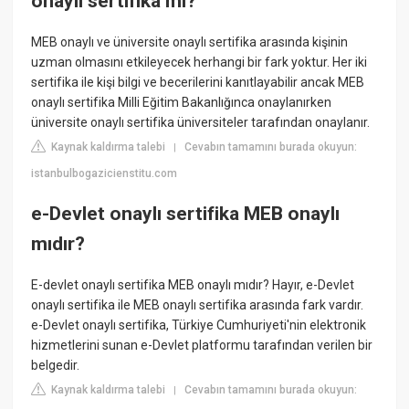
onaylı sertifika mı?
MEB onaylı ve üniversite onaylı sertifika arasında kişinin
uzman olmasını etkileyecek herhangi bir fark yoktur. Her iki
sertifika ile kişi bilgi ve becerilerini kanıtlayabilir ancak MEB
onaylı sertifika Milli Eğitim Bakanlığınca onaylanırken
üniversite onaylı sertifika üniversiteler tarafından onaylanır.
Kaynak kaldırma talebi
Cevabın tamamını burada okuyun:
|
istanbulbogazicienstitu.com
e-Devlet onaylı sertifika MEB onaylı
mıdır?
E-devlet onaylı sertifika MEB onaylı mıdır? Hayır, e-Devlet
onaylı sertifika ile MEB onaylı sertifika arasında fark vardır.
e-Devlet onaylı sertifika, Türkiye Cumhuriyeti'nin elektronik
hizmetlerini sunan e-Devlet platformu tarafından verilen bir
belgedir.
Kaynak kaldırma talebi
Cevabın tamamını burada okuyun:
|