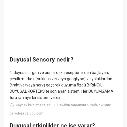
Duyusal Sensory nedir?
1. duyusal organ ve bunlardaki reseptörlerden başlayan,
çeşitli merkez (nukleus ve/veya gangliyon) ve yolaklardan
(trakt ve/veya nerv) geçerek duyuma özgü BİRİNCİL
DUYUSAL KORTEKS'te sonlanan sistem. Her DUYUMSAMA
türü için ayrı bir sistem vardır.
Kaynak kaldırma talebi
Cevabın tamamını burada okuyun:
|
psikolojisozlugu.com
Duyusal etkinlikler ne işe yarar?