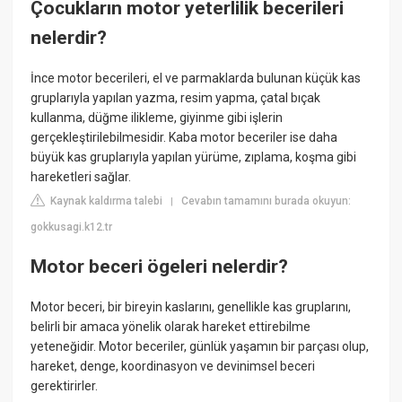
Çocukların motor yeterlilik becerileri
nelerdir?
İnce motor becerileri, el ve parmaklarda bulunan küçük kas
gruplarıyla yapılan yazma, resim yapma, çatal bıçak
kullanma, düğme ilikleme, giyinme gibi işlerin
gerçekleştirilebilmesidir. Kaba motor beceriler ise daha
büyük kas gruplarıyla yapılan yürüme, zıplama, koşma gibi
hareketleri sağlar.
Kaynak kaldırma talebi
Cevabın tamamını burada okuyun:
|
gokkusagi.k12.tr
Motor beceri ögeleri nelerdir?
Motor beceri, bir bireyin kaslarını, genellikle kas gruplarını,
belirli bir amaca yönelik olarak hareket ettirebilme
yeteneğidir. Motor beceriler, günlük yaşamın bir parçası olup,
hareket, denge, koordinasyon ve devinimsel beceri
gerektirirler.