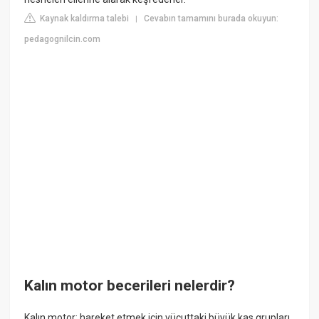
Kaynak kaldırma talebi
Cevabın tamamını burada okuyun:
|
pedagognilcin.com
Kalın motor becerileri nelerdir?
Kalın motor: hareket etmek için vücuttaki büyük kas grupları