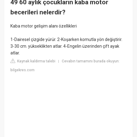
49 60 aylık çocukların kaba motor
becerileri nelerdir?
Kaba motor gelişim alanı özellikleri
1-Dairesel çizgide yürür. 2-Koşarken komutla yön değiştirir.
3-30 cm. yükseklikten atlar. 4-Engelin üzerinden çift ayak
atlar.
Kaynak kaldırma talebi
Cevabın tamamını burada okuyun:
|
bilgekres.com