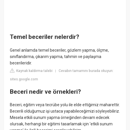
Temel beceriler nelerdir?
Genel anlamda temel beceriler, gözlem yapma, ölçme,
sınıflandırma, çıkarım yapma, tahmin ve paylaşma
becerileridir.
Kaynak kaldırma talebi
Cevabın tamamını burada okuyun:
|
sites.google.com
Beceri nedir ve örnekleri?
Beceri; eğitim veya tecrübe yolu ile elde ettiğimiz maharettir.
Becerili olduğumuz işi ustaca yapabileceğimizi söyleyebiliriz.
Mesela etkili sunum yapma örneğinden devam edecek
olursak, herhangi bir eğitimi tasarlamak için 'etkili sunum