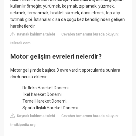
kullanılır örneğin; yürümek, koşmak, zıplamak, yüzmek,
sekmek, tırmanmak, bisiklet sürmek, dans etmek, top atıp
tutmak gibi. İstisnalar olsa da çoğu kez kendiliğinden gelişen
hareketlerdir.
Kaynak kaldırma talebi
Cevabın tamamını burada okuyun:
|
isikseli.com
Motor gelişim evreleri nelerdir?
Motor gelişimde başlıca 3 evre vardır; sporcularda bunlara
dördüncüsü eklenir:
Refleks Hareket Dönemi.
İlkel hareket Dönemi.
Temel Hareket Dönemi.
Sporla İlişkili Hareket Dönemi.
Kaynak kaldırma talebi
Cevabın tamamını burada okuyun:
|
tr.wikipedia.org