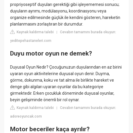
propriyoseptif duyuları gerektiği gibi işleyememesi sonucu;
duyuların ayrımı, modülasyonu, koordinasyonu veya
organize edilmesinde güçlük ile kendini gösteren, hareketin
planlanmasını zorlaştıran bir durumdur.
Kaynak kaldırma talebi
Cevabın tamamını burada okuyun:
|
yeditepehastaneleri.com
Duyu motor oyun ne demek?
Duyusal Oyun Nedir? Çocuğunuzun duyularından en az birini
uyaran oyun aktivitelerine duyusal oyun denir. Duyma,
görme, dokunma, koku ve tat alma ile birlikte hareket ve
denge gibi algıları uyaran oyunlar da bu kategoriye
girmektedir. Erken çocukluk döneminde duyusal oyunlar,
beyin gelişiminde önemli bir rol oynar.
Kaynak kaldırma talebi
Cevabın tamamını burada okuyun:
|
adoreoyuncak.com
Motor beceriler kaça ayrılır?