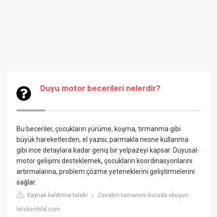
Duyu motor becerileri nelerdir?
Bu beceriler, çocukların yürüme, koşma, tırmanma gibi
büyük hareketlerden, el yazısı, parmakla nesne kullanma
gibi ince detaylara kadar geniş bir yelpazeyi kapsar. Duyusal-
motor gelişimi desteklemek, çocukların koordinasyonlarını
artırmalarına, problem çözme yeteneklerini geliştirmelerini
sağlar.
Kaynak kaldırma talebi
Cevabın tamamını burada okuyun:
|
letsbechild.com