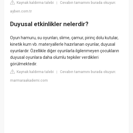
Kaynak kaldırma talebi
Cevabın tamamını burada okuyun:
|
ayben.com.tr
Duyusal etkinlikler nelerdir?
Oyun hamuru, su oyunları, slime, çamur, pirinç dolu kutular,
kinetik kum vb. materyallerle hazırlanan oyunlar, duyusal
oyunlardır. Özellikle diğer oyunlarla ilgilenmeyen çocukların
duyusal oyunlara daha olumlu tepkiler verdikleri
görülmektedir.
Kaynak kaldırma talebi
Cevabın tamamını burada okuyun:
|
marmaraakademi.com