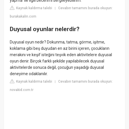
yapma' ile ilgili becerimi sergileyebilirim.
Kaynak kaldırma talebi
Cevabın tamamını burada okuyun:
|
burakakalin.com
Duyusal oyunlar nelerdir?
Duyusal oyun nedir? Dokunma, tatma, görme, işitme,
koklama gibi beş duyudan en az birini içeren, çocukların
merakını ve keşif isteğini teşvik eden aktivitelere duyusal
oyun denir. Birçok farklı şekilde yapılabilecek duyusal
aktivitelerde sonuca değil, çocuğun yaşadığı duyusal
deneyime odaklanılır.
Kaynak kaldırma talebi
Cevabın tamamını burada okuyun:
|
novakid.com.tr