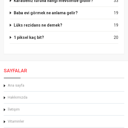
Karadeniz turuna hangi mevsimde gidilir?
33
Baba evi görmek ne anlama gelir?
19
Lüks rezidans ne demek?
19
1 piksel kaç bit?
20
SAYFALAR
Ana sayfa
Hakkimizda
İletişim
Vitaminler