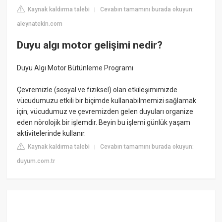
Kaynak kaldırma talebi
Cevabın tamamını burada okuyun:
|
aleynatekin.com
Duyu algı motor gelişimi nedir?
Duyu Algı Motor Bütünleme Programı
Çevremizle (sosyal ve fiziksel) olan etkileşimimizde
vücudumuzu etkili bir biçimde kullanabilmemizi sağlamak
için, vücudumuz ve çevremizden gelen duyuları organize
eden nörolojik bir işlemdir. Beyin bu işlemi günlük yaşam
aktivitelerinde kullanır.
Kaynak kaldırma talebi
Cevabın tamamını burada okuyun:
|
duyum.com.tr