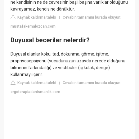
ne kendisinin ne de çevresinin başlı başına varlıklar olduğunu
kavrayamaz, kendisine dönüktür.
Kaynak kaldırma talebi
Cevabın tamamını burada okuyun:
|
mustafakemalozcan.com
Duyusal beceriler nelerdir?
Duyusal alanlar koku, tad, dokunma, görme, işitme,
propriyosepsiyonu (vücudunuzun uzayda nerede olduğunu
bilmenin farkındalığı) ve vestibüler (iç kulak, denge)
kullanmayı içerir.
Kaynak kaldırma talebi
Cevabın tamamını burada okuyun:
|
ergoterapiadanismanlik.com