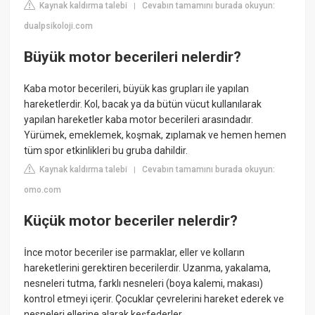
Kaynak kaldırma talebi
Cevabın tamamını burada okuyun:
|
dualpsikoloji.com
Büyük motor becerileri nelerdir?
Kaba motor becerileri, büyük kas grupları ile yapılan
hareketlerdir. Kol, bacak ya da bütün vücut kullanılarak
yapılan hareketler kaba motor becerileri arasındadır.
Yürümek, emeklemek, koşmak, zıplamak ve hemen hemen
tüm spor etkinlikleri bu gruba dahildir.
Kaynak kaldırma talebi
Cevabın tamamını burada okuyun:
|
omo.com
Küçük motor beceriler nelerdir?
İnce motor beceriler ise parmaklar, eller ve kolların
hareketlerini gerektiren becerilerdir. Uzanma, yakalama,
nesneleri tutma, farklı nesneleri (boya kalemi, makası)
kontrol etmeyi içerir. Çocuklar çevrelerini hareket ederek ve
nesneleri ellerine alarak keşfederler.