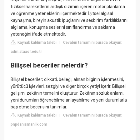
fiziksel hareketlerin ardışık dizimini içeren motor planlama
ve öğrenme yeteneklerini içermektedir. İşitsel algısal
kaynaşma, bireyin akustik ipuçlarını ve sesbirim farklılıklarını
algılama, konuşma seslerini sınıflandırma ve saklama
yeteneğini ifade etmektedir.
Kaynak kaldırma talebi
Cevabın tamamını burada okuyun:
|
adm.ataaof.edu.tr
Bilişsel beceriler nelerdir?
Bilişsel beceriler; dikkati, belleği, alınan bilginin işlenmesini,
yürütücü işlevleri, sezgiyi ve diğer birçok yetiyi içerir. Bilişsel
gelişim, zekânın temelini oluşturur. Zekânın sözlük anlamı,
yeni durumları öğrenebilme anlayabilme ve yeni durumlarla
baş etme becerisini tanımlar.
Kaynak kaldırma talebi
Cevabın tamamını burada okuyun:
|
pnpdanismanlik.com