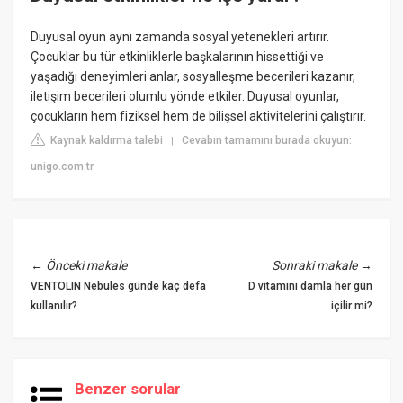
Duyusal oyun aynı zamanda sosyal yetenekleri artırır.
Çocuklar bu tür etkinliklerle başkalarının hissettiği ve
yaşadığı deneyimleri anlar, sosyalleşme becerileri kazanır,
iletişim becerileri olumlu yönde etkiler. Duyusal oyunlar,
çocukların hem fiziksel hem de bilişsel aktivitelerini çalıştırır.
Kaynak kaldırma talebi
Cevabın tamamını burada okuyun:
|
unigo.com.tr
←
Önceki makale
Sonraki makale
→
VENTOLIN Nebules günde kaç defa
D vitamini damla her gün
kullanılır?
içilir mi?
Benzer sorular