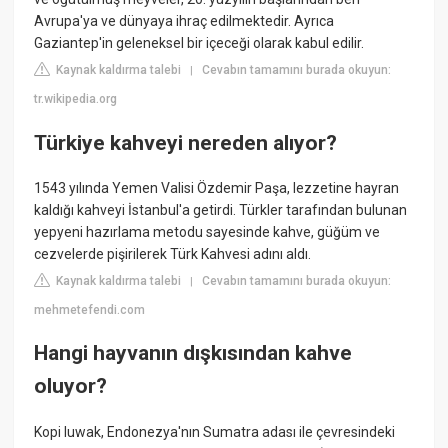
Avrupa'ya ve dünyaya ihraç edilmektedir. Ayrıca
Gaziantep'in geleneksel bir içeceği olarak kabul edilir.
Kaynak kaldırma talebi
Cevabın tamamını burada okuyun:
|
tr.wikipedia.org
Türkiye kahveyi nereden alıyor?
1543 yılında Yemen Valisi Özdemir Paşa, lezzetine hayran
kaldığı kahveyi İstanbul'a getirdi. Türkler tarafından bulunan
yepyeni hazırlama metodu sayesinde kahve, güğüm ve
cezvelerde pişirilerek Türk Kahvesi adını aldı.
Kaynak kaldırma talebi
Cevabın tamamını burada okuyun:
|
mehmetefendi.com
Hangi hayvanın dışkısından kahve
oluyor?
Kopi luwak, Endonezya'nın Sumatra adası ile çevresindeki