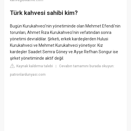
kahvegibikahve.com
Türk kahvesi sahibi kim?
Bugün Kurukahveci'nin yönetiminde olan Mehmet Efendi'nin
torunları, Ahmet Rıza Kurukahveci'nin vefatından sonra
yönetimi devraldılar. Şirketi, erkek kardeşlerden Hulusi
Kurukahveci ve Mehmet Kurukahveci yönetiyor. Kız
kardeşler Saadet Semra Göney ve Ayşe Refhan Songur ise
şirket yönetiminde aktif değil.
Kaynak kaldırma talebi
Cevabın tamamını burada okuyun:
|
patronlardunyasi.com