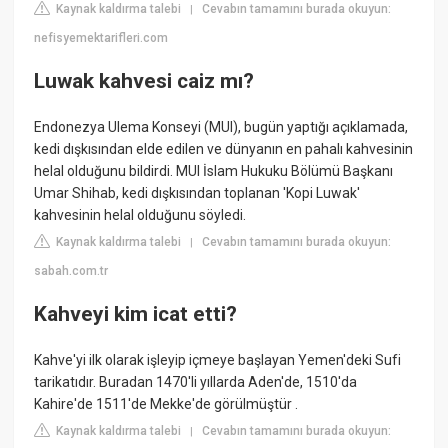
Kaynak kaldırma talebi
Cevabın tamamını burada okuyun:
|
nefisyemektarifleri.com
Luwak kahvesi caiz mı?
Endonezya Ulema Konseyi (MUI), bugün yaptığı açıklamada,
kedi dışkısından elde edilen ve dünyanın en pahalı kahvesinin
helal olduğunu bildirdi. MUI İslam Hukuku Bölümü Başkanı
Umar Shihab, kedi dışkısından toplanan 'Kopi Luwak'
kahvesinin helal olduğunu söyledi.
Kaynak kaldırma talebi
Cevabın tamamını burada okuyun:
|
sabah.com.tr
Kahveyi kim icat etti?
Kahve'yi ilk olarak işleyip içmeye başlayan Yemen'deki Sufi
tarikatıdır. Buradan 1470'li yıllarda Aden'de, 1510'da
Kahire'de 1511'de Mekke'de görülmüştür .
Kaynak kaldırma talebi
Cevabın tamamını burada okuyun:
|