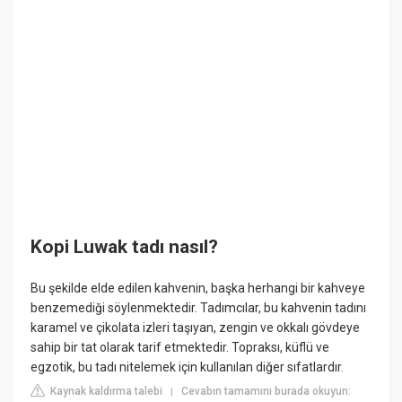
Kopi Luwak tadı nasıl?
Bu şekilde elde edilen kahvenin, başka herhangi bir kahveye
benzemediği söylenmektedir. Tadımcılar, bu kahvenin tadını
karamel ve çikolata izleri taşıyan, zengin ve okkalı gövdeye
sahip bir tat olarak tarif etmektedir. Topraksı, küflü ve
egzotik, bu tadı nitelemek için kullanılan diğer sıfatlardır.
Kaynak kaldırma talebi
Cevabın tamamını burada okuyun:
|