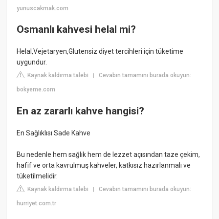
yunuscakmak.com
Osmanlı kahvesi helal mi?
Helal,Vejetaryen,Glutensiz diyet tercihleri için tüketime
uygundur.
Kaynak kaldırma talebi
Cevabın tamamını burada okuyun:
|
bokyeme.com
En az zararlı kahve hangisi?
En Sağlıklısı Sade Kahve
Bu nedenle hem sağlık hem de lezzet açısından taze çekim,
hafif ve orta kavrulmuş kahveler, katkısız hazırlanmalı ve
tüketilmelidir.
Kaynak kaldırma talebi
Cevabın tamamını burada okuyun:
|
hurriyet.com.tr