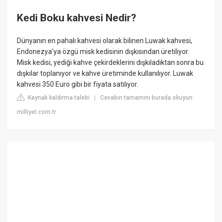
Kedi Boku kahvesi Nedir?
Dünyanın en pahalı kahvesi olarak bilinen Luwak kahvesi,
Endonezya'ya özgü misk kedisinin dışkısından üretiliyor.
Misk kedisi, yediği kahve çekirdeklerini dışkıladıktan sonra bu
dışkılar toplanıyor ve kahve üretiminde kullanılıyor. Luwak
kahvesi 350 Euro gibi bir fiyata satılıyor.
Kaynak kaldırma talebi
Cevabın tamamını burada okuyun:
|
milliyet.com.tr