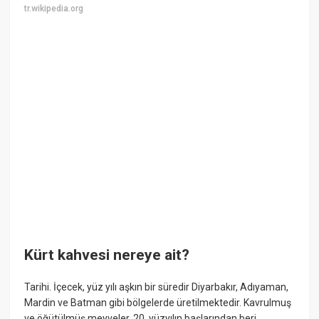
tr.wikipedia.org
Kürt kahvesi nereye ait?
Tarihi. İçecek, yüz yılı aşkın bir süredir Diyarbakır, Adıyaman,
Mardin ve Batman gibi bölgelerde üretilmektedir. Kavrulmuş
ve öğütülmüş meyveler, 20. yüzyılın başlarından beri