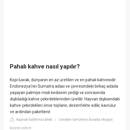
Pahalı kahve nasıl yapılır?
Kopi luwak, dünyanın en az üretilen ve en pahalı kahvesidir.
Endonezya'nın Sumatra adası ve çevresindeki birkaç adada
yaşayan palmiye misk kedisinin yediği ve sonrasında
dışkıladığı kahve çekirdeklerinden üretilir. Hayvan dışkısındaki
kahve çekirdekleri önce toplanır, dezenfekte edilir, kavrulur
ve ardından paketlenir.
Kaynak kaldırma talebi
Cevabın tamamını burada okuyun:
|
lezzet.com.tr