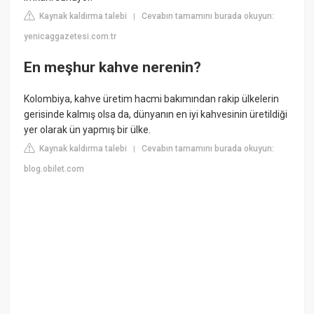
Kaynak kaldırma talebi
Cevabın tamamını burada okuyun:
|
yenicaggazetesi.com.tr
En meşhur kahve nerenin?
Kolombiya, kahve üretim hacmi bakımından rakip ülkelerin
gerisinde kalmış olsa da, dünyanın en iyi kahvesinin üretildiği
yer olarak ün yapmış bir ülke.
Kaynak kaldırma talebi
Cevabın tamamını burada okuyun:
|
blog.obilet.com