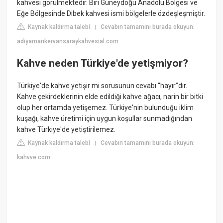
kahvesi görülmektedir. Biri Güneydoğu Anadolu Bölgesi ve
Eğe Bölgesinde Dibek kahvesi ismi bölgelerle özdeşleşmiştir.
Kaynak kaldırma talebi
Cevabın tamamını burada okuyun:
|
adiyamankervansaraykahvesial.com
Kahve neden Türkiye'de yetişmiyor?
Türkiye'de kahve yetişir mi sorusunun cevabı “hayır”dır.
Kahve çekirdeklerinin elde edildiği kahve ağacı, narin bir bitki
olup her ortamda yetişemez. Türkiye'nin bulunduğu iklim
kuşağı, kahve üretimi için uygun koşullar sunmadığından
kahve Türkiye'de yetiştirilemez.
Kaynak kaldırma talebi
Cevabın tamamını burada okuyun:
|
kahvve.com