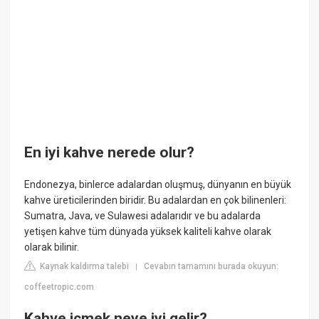
En iyi kahve nerede olur?
Endonezya, binlerce adalardan oluşmuş, dünyanın en büyük
kahve üreticilerinden biridir. Bu adalardan en çok bilinenleri:
Sumatra, Java, ve Sulawesi adalarıdır ve bu adalarda
yetişen kahve tüm dünyada yüksek kaliteli kahve olarak
olarak bilinir.
Kaynak kaldırma talebi
Cevabın tamamını burada okuyun:
|
coffeetropic.com
Kahve içmek neye iyi gelir?