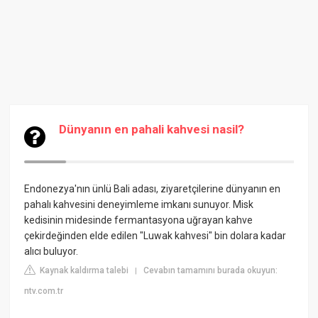
Dünyanın en pahali kahvesi nasil?
Endonezya'nın ünlü Bali adası, ziyaretçilerine dünyanın en
pahalı kahvesini deneyimleme imkanı sunuyor. Misk
kedisinin midesinde fermantasyona uğrayan kahve
çekirdeğinden elde edilen "Luwak kahvesi" bin dolara kadar
alıcı buluyor.
Kaynak kaldırma talebi
Cevabın tamamını burada okuyun:
|
ntv.com.tr