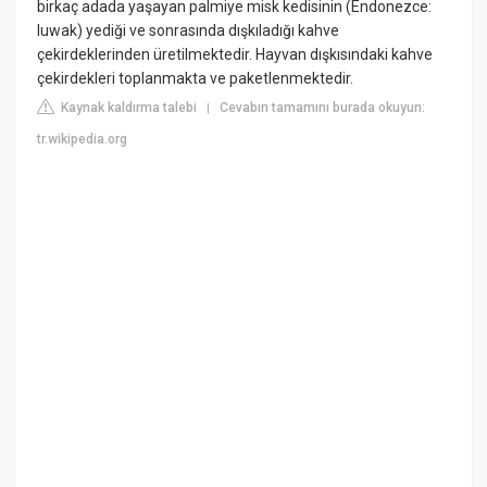
birkaç adada yaşayan palmiye misk kedisinin (Endonezce:
luwak) yediği ve sonrasında dışkıladığı kahve
çekirdeklerinden üretilmektedir. Hayvan dışkısındaki kahve
çekirdekleri toplanmakta ve paketlenmektedir.
Kaynak kaldırma talebi
Cevabın tamamını burada okuyun:
|
tr.wikipedia.org