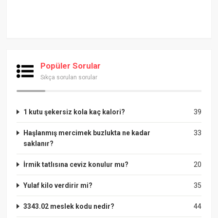
Popüler Sorular
Sıkça sorulan sorular
1 kutu şekersiz kola kaç kalori?
39
Haşlanmış mercimek buzlukta ne kadar
33
saklanır?
İrmik tatlısına ceviz konulur mu?
20
Yulaf kilo verdirir mi?
35
3343.02 meslek kodu nedir?
44