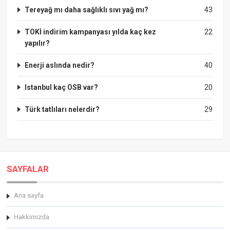
Tereyağ mı daha sağlıklı sıvı yağ mı?
43
TOKİ indirim kampanyası yılda kaç kez
22
yapılır?
Enerji aslında nedir?
40
Istanbul kaç OSB var?
20
Türk tatlıları nelerdir?
29
SAYFALAR
Ana sayfa
Hakkimizda