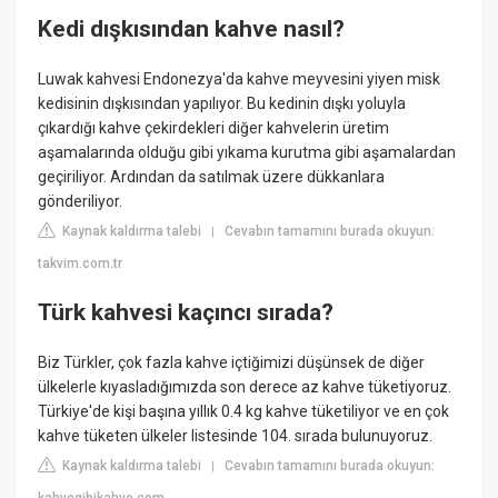
Kedi dışkısından kahve nasıl?
Luwak kahvesi Endonezya'da kahve meyvesini yiyen misk
kedisinin dışkısından yapılıyor. Bu kedinin dışkı yoluyla
çıkardığı kahve çekirdekleri diğer kahvelerin üretim
aşamalarında olduğu gibi yıkama kurutma gibi aşamalardan
geçiriliyor. Ardından da satılmak üzere dükkanlara
gönderiliyor.
Kaynak kaldırma talebi
Cevabın tamamını burada okuyun:
|
takvim.com.tr
Türk kahvesi kaçıncı sırada?
Biz Türkler, çok fazla kahve içtiğimizi düşünsek de diğer
ülkelerle kıyasladığımızda son derece az kahve tüketiyoruz.
Türkiye'de kişi başına yıllık 0.4 kg kahve tüketiliyor ve en çok
kahve tüketen ülkeler listesinde 104. sırada bulunuyoruz.
Kaynak kaldırma talebi
Cevabın tamamını burada okuyun:
|