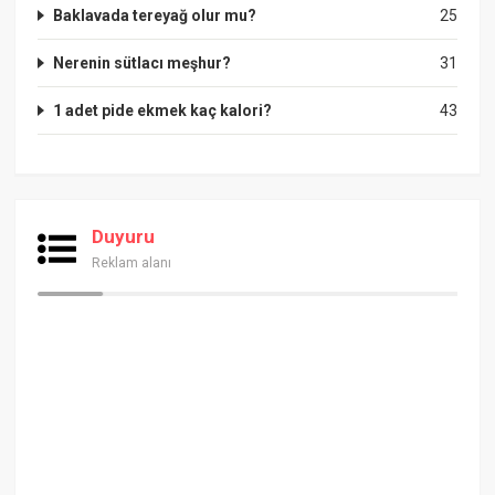
Baklavada tereyağ olur mu?
25
Nerenin sütlacı meşhur?
31
1 adet pide ekmek kaç kalori?
43
Duyuru
Reklam alanı