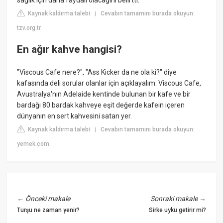
Kaynak kaldırma talebi
Cevabın tamamını burada okuyun:
|
tzv.org.tr
En ağır kahve hangisi?
"Viscous Cafe nere?", "Ass Kicker da ne ola ki?" diye
kafasında deli sorular olanlar için açıklayalım: Viscous Cafe,
Avustralya'nın Adelaide kentinde bulunan bir kafe ve bir
bardağı 80 bardak kahveye eşit değerde kafein içeren
dünyanın en sert kahvesini satan yer.
Kaynak kaldırma talebi
Cevabın tamamını burada okuyun:
|
yemek.com
←
Önceki makale
Sonraki makale
→
Turşu ne zaman yenir?
Sirke uyku getirir mi?