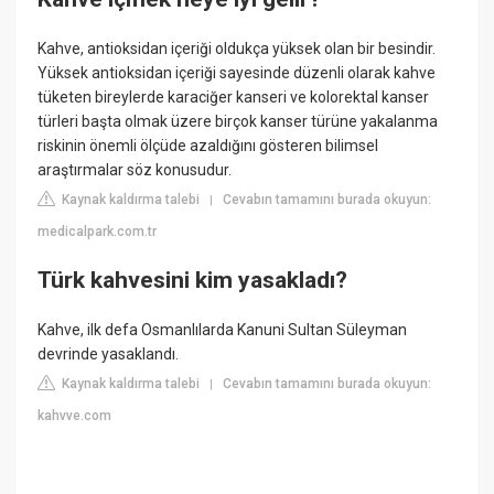
Kahve, antioksidan içeriği oldukça yüksek olan bir besindir.
Yüksek antioksidan içeriği sayesinde düzenli olarak kahve
tüketen bireylerde karaciğer kanseri ve kolorektal kanser
türleri başta olmak üzere birçok kanser türüne yakalanma
riskinin önemli ölçüde azaldığını gösteren bilimsel
araştırmalar söz konusudur.
Kaynak kaldırma talebi
Cevabın tamamını burada okuyun:
|
medicalpark.com.tr
Türk kahvesini kim yasakladı?
Kahve, ilk defa Osmanlılarda Kanuni Sultan Süleyman
devrinde yasaklandı.
Kaynak kaldırma talebi
Cevabın tamamını burada okuyun:
|
kahvve.com