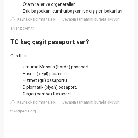
Oramiraller ve orgeneraller.
Eski başbakan, cumhurbaşkanı ve dışişleri bakanları
Kaynak kaldırma talebi
Cevabın tamamını burada okuyun:
|
allianz.com.tr
TC kaç çeşit pasaport var?
Çeşitleri
Umuma Mahsus (bordo) pasaport.
Hususi (yeşil) pasaport.
Hizmet (gri) pasaportu.
Diplomatik (siyah) pasaport.
Geçici (pembe) Pasaport.
Kaynak kaldırma talebi
Cevabın tamamını burada okuyun:
|
tr.wikipedia.org