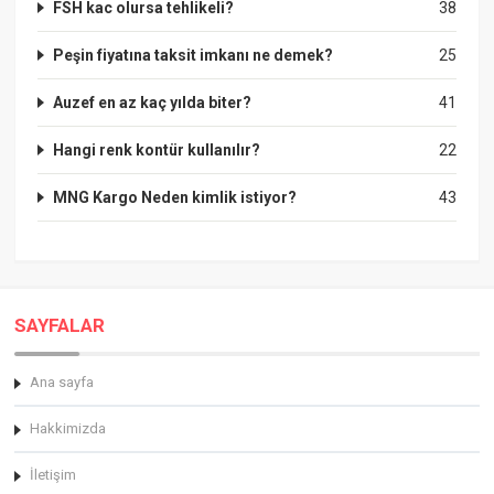
FSH kac olursa tehlikeli?
38
Peşin fiyatına taksit imkanı ne demek?
25
Auzef en az kaç yılda biter?
41
Hangi renk kontür kullanılır?
22
MNG Kargo Neden kimlik istiyor?
43
SAYFALAR
Ana sayfa
Hakkimizda
İletişim