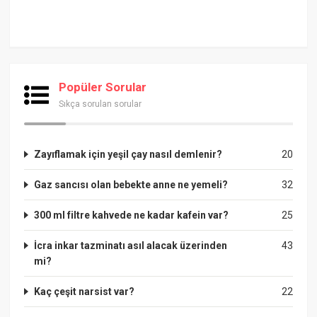
Popüler Sorular
Sıkça sorulan sorular
Zayıflamak için yeşil çay nasıl demlenir?
20
Gaz sancısı olan bebekte anne ne yemeli?
32
300 ml filtre kahvede ne kadar kafein var?
25
İcra inkar tazminatı asıl alacak üzerinden
43
mi?
Kaç çeşit narsist var?
22