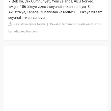
7. Belçika, Çek Cumhuriyeti, Yeni Zelanda, ABD, Norveç,
İsviçre: 186 ülkeye vizesiz seyahat imkanı sunuyor. 8.
Avustralya, Kanada, Yunanistan ve Malta: 185 ülkeye vizesiz
seyahat imkanı sunuyor.
Kaynak kaldırma talebi
Cevabın tamamını burada okuyun: cc-
|
kanadadaegitim.com