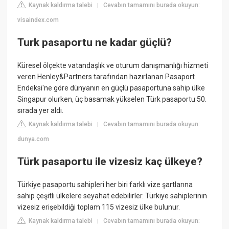
Kaynak kaldırma talebi
Cevabın tamamını burada okuyun:
|
visaindex.com
Turk pasaportu ne kadar güçlü?
Küresel ölçekte vatandaşlık ve oturum danışmanlığı hizmeti
veren Henley&Partners tarafından hazırlanan Pasaport
Endeksi'ne göre dünyanın en güçlü pasaportuna sahip ülke
Singapur olurken, üç basamak yükselen Türk pasaportu 50.
sırada yer aldı.
Kaynak kaldırma talebi
Cevabın tamamını burada okuyun:
|
dunya.com
Türk pasaportu ile vizesiz kaç ülkeye?
Türkiye pasaportu sahipleri her biri farklı vize şartlarına
sahip çeşitli ülkelere seyahat edebilirler. Türkiye sahiplerinin
vizesiz erişebildiği toplam 115 vizesiz ülke bulunur.
Kaynak kaldırma talebi
Cevabın tamamını burada okuyun:
|