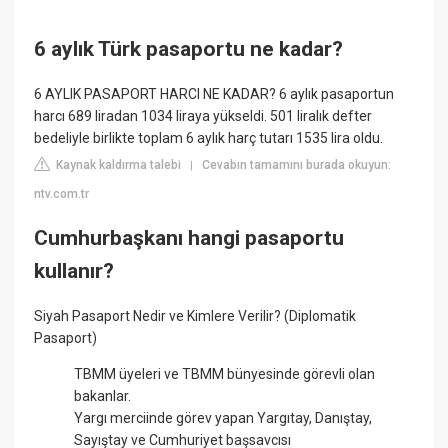
6 aylık Türk pasaportu ne kadar?
6 AYLIK PASAPORT HARCI NE KADAR? 6 aylık pasaportun
harcı 689 liradan 1034 liraya yükseldi. 501 liralık defter
bedeliyle birlikte toplam 6 aylık harç tutarı 1535 lira oldu.
Kaynak kaldırma talebi
Cevabın tamamını burada okuyun:
|
ntv.com.tr
Cumhurbaşkanı hangi pasaportu
kullanır?
Siyah Pasaport Nedir ve Kimlere Verilir? (Diplomatik
Pasaport)
TBMM üyeleri ve TBMM bünyesinde görevli olan
bakanlar.
Yargı merciinde görev yapan Yargıtay, Danıştay,
Sayıştay ve Cumhuriyet başsavcısı