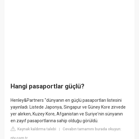
Hangi pasaportlar güçlü?
Henley&Partners "dünyanın en güçlü pasaportları listesini
yayınladı. Listede Japonya, Singapur ve Güney Kore zirvede
yer alırken, Kuzey Kore, Afganistan ve Suriye'nin sünyanın
en zayıf pasaportlarına sahip olduğu görüldü.
Kaynak kaldırma talebi
Cevabın tamamını burada okuyun:
|
ntv.com.tr