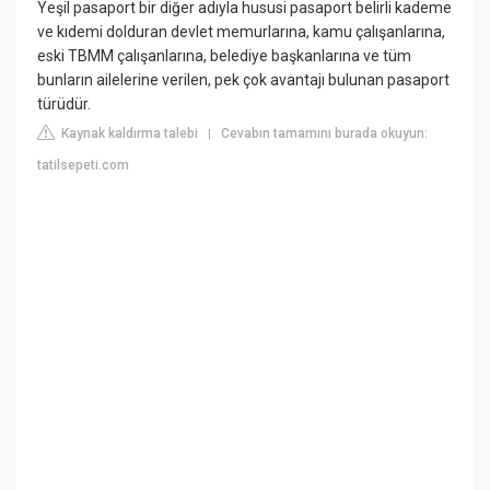
Yeşil pasaport bir diğer adıyla hususi pasaport belirli kademe
ve kıdemi dolduran devlet memurlarına, kamu çalışanlarına,
eski TBMM çalışanlarına, belediye başkanlarına ve tüm
bunların ailelerine verilen, pek çok avantajı bulunan pasaport
türüdür.
Kaynak kaldırma talebi
Cevabın tamamını burada okuyun:
|
tatilsepeti.com