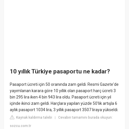
10 yıllık Türkiye pasaportu ne kadar?
Pasaport ücreti için 50 oranında zam geldi. Resmi Gazete'de
yayımlanan karara göre 10 yıllık olan pasaport harç ücreti 3
bin 295 lira iken 4 bin 943 lira oldu. Pasaport ücreti için yıl
içinde ikinci zam geldi. Harçlara yapılan yüzde 50'lik artışla 6
aylık pasaport 1034 lira, 3 yıllık pasaport 3507 liraya yükseldi.
Kaynak kaldırma talebi
Cevabın tamamını burada okuyun:
|
sozcu.com.tr