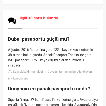
İlgili 38 soru bulundu
Dubai pasaportu güçlü mü?
Ağustos 2016 Raporu'na göre 122 ülkeye vizesiz erişimle
38. sırada bulunuyordu. Ancak Pasaport Endeksi'ne göre,
BAE pasaportu 175 ülkeye erişimi olarak dünyada 1.
sıradadır.
Kaynak kaldırma talebi
Cevabın tamamını burada okuyun:
|
tr.wikipedia.org
Dünyanın en pahalı pasaportu nedir?
Sigorta firması William Russell'ın verilerine göre, Avusturalya
en yüksek fiyattan pasaport veren ülke oldu. Avusturalya'da