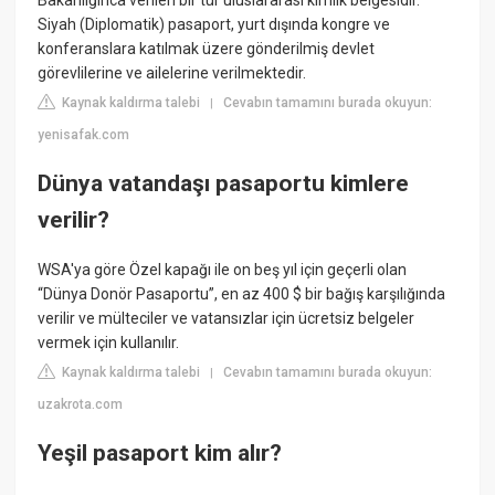
Bakanlığınca verilen bir tür uluslararası kimlik belgesidir.
Siyah (Diplomatik) pasaport, yurt dışında kongre ve
konferanslara katılmak üzere gönderilmiş devlet
görevlilerine ve ailelerine verilmektedir.
Kaynak kaldırma talebi
Cevabın tamamını burada okuyun:
|
yenisafak.com
Dünya vatandaşı pasaportu kimlere
verilir?
WSA'ya göre Özel kapağı ile on beş yıl için geçerli olan
“Dünya Donör Pasaportu”, en az 400 $ bir bağış karşılığında
verilir ve mülteciler ve vatansızlar için ücretsiz belgeler
vermek için kullanılır.
Kaynak kaldırma talebi
Cevabın tamamını burada okuyun:
|
uzakrota.com
Yeşil pasaport kim alır?