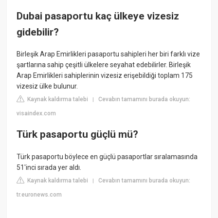
Dubai pasaportu kaç ülkeye vizesiz
gidebilir?
Birleşik Arap Emirlikleri pasaportu sahipleri her biri farklı vize
şartlarına sahip çeşitli ülkelere seyahat edebilirler. Birleşik
Arap Emirlikleri sahiplerinin vizesiz erişebildiği toplam 175
vizesiz ülke bulunur.
Kaynak kaldırma talebi
Cevabın tamamını burada okuyun:
|
visaindex.com
Türk pasaportu güçlü mü?
Türk pasaportu böylece en güçlü pasaportlar sıralamasında
51'inci sırada yer aldı.
Kaynak kaldırma talebi
Cevabın tamamını burada okuyun:
|
tr.euronews.com