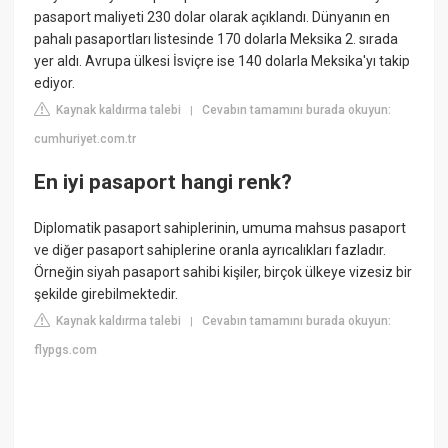
pasaport maliyeti 230 dolar olarak açıklandı. Dünyanın en
pahalı pasaportları listesinde 170 dolarla Meksika 2. sırada
yer aldı. Avrupa ülkesi İsviçre ise 140 dolarla Meksika'yı takip
ediyor.
Kaynak kaldırma talebi
Cevabın tamamını burada okuyun:
|
cumhuriyet.com.tr
En iyi pasaport hangi renk?
Diplomatik pasaport sahiplerinin, umuma mahsus pasaport
ve diğer pasaport sahiplerine oranla ayrıcalıkları fazladır.
Örneğin siyah pasaport sahibi kişiler, birçok ülkeye vizesiz bir
şekilde girebilmektedir.
Kaynak kaldırma talebi
Cevabın tamamını burada okuyun:
|
flypgs.com