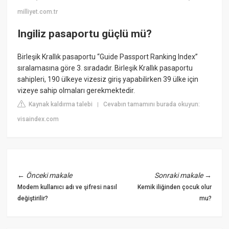
milliyet.com.tr
Ingiliz pasaportu güçlü mü?
Birleşik Krallık pasaportu “Guide Passport Ranking Index”
sıralamasına göre 3. sıradadır. Birleşik Krallık pasaportu
sahipleri, 190 ülkeye vizesiz giriş yapabilirken 39 ülke için
vizeye sahip olmaları gerekmektedir.
Kaynak kaldırma talebi
Cevabın tamamını burada okuyun:
|
visaindex.com
←
Önceki makale
Sonraki makale
→
Modem kullanıcı adı ve şifresi nasıl
Kemik iliğinden çocuk olur
değiştirilir?
mu?