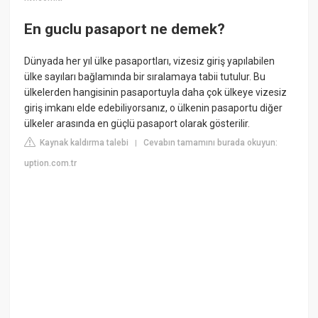
En guclu pasaport ne demek?
Dünyada her yıl ülke pasaportları, vizesiz giriş yapılabilen
ülke sayıları bağlamında bir sıralamaya tabii tutulur. Bu
ülkelerden hangisinin pasaportuyla daha çok ülkeye vizesiz
giriş imkanı elde edebiliyorsanız, o ülkenin pasaportu diğer
ülkeler arasında en güçlü pasaport olarak gösterilir.
Kaynak kaldırma talebi
Cevabın tamamını burada okuyun:
|
uption.com.tr