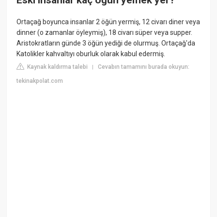
Ortaçağ boyunca insanlar 2 öğün yermiş, 12 civarı diner veya
dinner (o zamanlar öyleymiş), 18 civarı süper veya supper.
Aristokratların günde 3 öğün yediği de olurmuş. Ortaçağ'da
Katolikler kahvaltıyı oburluk olarak kabul edermiş.
Kaynak kaldırma talebi
Cevabın tamamını burada okuyun:
|
tekinakpolat.com