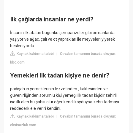
Ilk çağlarda insanlar ne yerdi?
İnsanın ilk ataları bugünkü şempanzeler gibi ormanlarda
yaşıyor ve ağaç, çalı ve ot yaprakları ile meyveleri yiyerek
besleniyordu.
Kaynak kaldırma talebi
Cevabın tamamını burada okuyun:
|
bbc.com
Yemekleri ilk tadan kişiye ne denir?
padişah ın yemeklerinin lezzetinden , kalitesinden ve
güvenirliğinden sorumlu kişi.yemeği ilk tadan kişidir.zehirli
ise ilk ölen bu şahıs olur.eğer kendi koyduysa zehri tadmayı
reddederk ele veriri kendini.
Kaynak kaldırma talebi
Cevabın tamamını burada okuyun:
|
eksisozluk.com