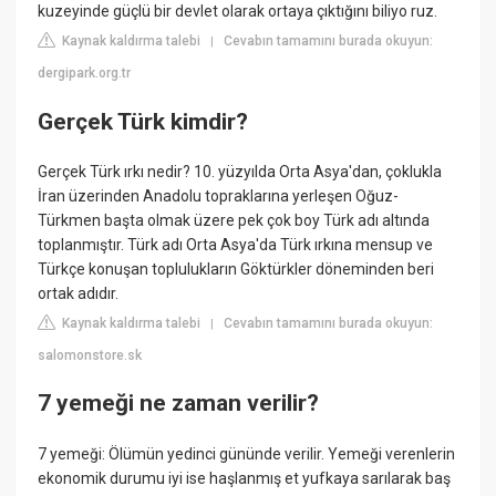
kuzeyinde güçlü bir devlet olarak ortaya çıktığını biliyo ruz.
Kaynak kaldırma talebi
Cevabın tamamını burada okuyun:
|
dergipark.org.tr
Gerçek Türk kimdir?
Gerçek Türk ırkı nedir? 10. yüzyılda Orta Asya'dan, çoklukla
İran üzerinden Anadolu topraklarına yerleşen Oğuz-
Türkmen başta olmak üzere pek çok boy Türk adı altında
toplanmıştır. Türk adı Orta Asya'da Türk ırkına mensup ve
Türkçe konuşan toplulukların Göktürkler döneminden beri
ortak adıdır.
Kaynak kaldırma talebi
Cevabın tamamını burada okuyun:
|
salomonstore.sk
7 yemeği ne zaman verilir?
7 yemeği: Ölümün yedinci gününde verilir. Yemeği verenlerin
ekonomik durumu iyi ise haşlanmış et yufkaya sarılarak baş