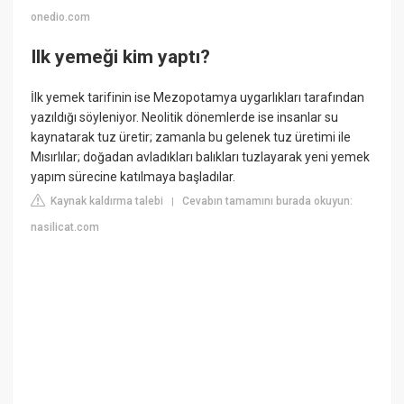
onedio.com
Ilk yemeği kim yaptı?
İlk yemek tarifinin ise Mezopotamya uygarlıkları tarafından
yazıldığı söyleniyor. Neolitik dönemlerde ise insanlar su
kaynatarak tuz üretir; zamanla bu gelenek tuz üretimi ile
Mısırlılar; doğadan avladıkları balıkları tuzlayarak yeni yemek
yapım sürecine katılmaya başladılar.
Kaynak kaldırma talebi
Cevabın tamamını burada okuyun:
|
nasilicat.com