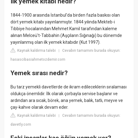
Ilk yemek kitabı nedir?
1844-1900 arasında İstanbul'da birden fazla baskısı olan
dört yemek kitabı yayınlanmıştır. 1844 yılında Mekteb-i
Tıbbiye hocalarından Mehmet Kamil tarafından kaleme
alınan Melceü't-Tabbahin (Aşçıların Sığınağı) bu dönemde
yayınlanmış olan ilk yemek kitabıdır (Kut 1997).
Kaynak kaldırma talebi
Cevabın tamamını burada okuyun:
|
hasascibasiahmetozdemir.com
Yemek sırası nedir?
Bu tarz yemekli davetlerde de ikram edileceklerin sıralaması
oldukça önemlidir. İlk olarak çorbayla servise başlanır ve
ardından ara sıcak, börek, ana yemek, balık, tatlı, meyve ve
çay-kahve olarak devam eder.
Kaynak kaldırma talebi
Cevabın tamamını burada okuyun:
|
davetly.com
Eski insanlar kaç öğün yemek yer?