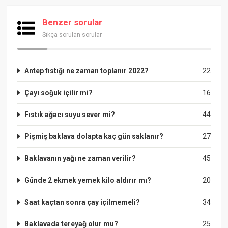
Benzer sorular
Sıkça sorulan sorular
Antep fıstığı ne zaman toplanır 2022?
22
Çayı soğuk içilir mi?
16
Fıstık ağacı suyu sever mi?
44
Pişmiş baklava dolapta kaç gün saklanır?
27
Baklavanın yağı ne zaman verilir?
45
Günde 2 ekmek yemek kilo aldırır mı?
20
Saat kaçtan sonra çay içilmemeli?
34
Baklavada tereyağ olur mu?
25