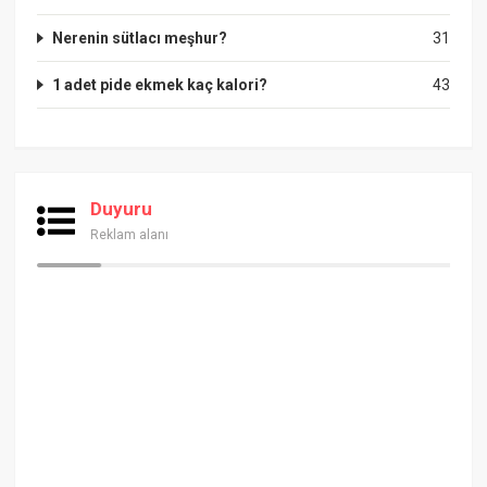
Nerenin sütlacı meşhur?
31
1 adet pide ekmek kaç kalori?
43
Duyuru
Reklam alanı