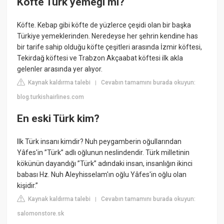
Köfte Türk yemeği mi?
Köfte. Kebap gibi köfte de yüzlerce çeşidi olan bir başka
Türkiye yemeklerinden. Neredeyse her şehrin kendine has
bir tarife sahip olduğu köfte çeşitleri arasında İzmir köftesi,
Tekirdağ köftesi ve Trabzon Akçaabat köftesi ilk akla
gelenler arasında yer alıyor.
Kaynak kaldırma talebi
Cevabın tamamını burada okuyun:
|
blog.turkishairlines.com
En eski Türk kim?
Ilk Türk insanı kimdir? Nuh peygamberin oğullarından
Yâfes'in ”Türk” adlı oğlunun neslindendir. Türk milletinin
kökünün dayandığı ”Türk” adındaki insan, insanlığın ikinci
babası Hz. Nuh Aleyhisselam'ın oğlu Yâfes'in oğlu olan
kişidir.”
Kaynak kaldırma talebi
Cevabın tamamını burada okuyun:
|
salomonstore.sk