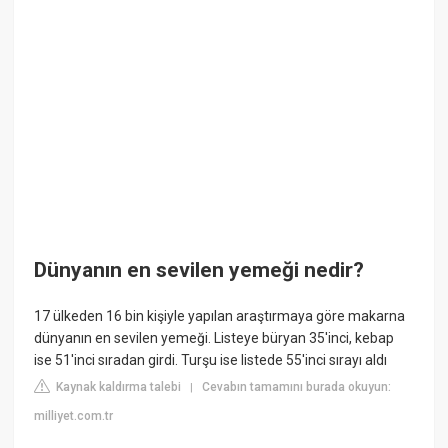
Dünyanın en sevilen yemeği nedir?
17 ülkeden 16 bin kişiyle yapılan araştırmaya göre makarna
dünyanın en sevilen yemeği. Listeye büryan 35'inci, kebap
ise 51'inci sıradan girdi. Turşu ise listede 55'inci sırayı aldı
Kaynak kaldırma talebi
Cevabın tamamını burada okuyun:
|
milliyet.com.tr