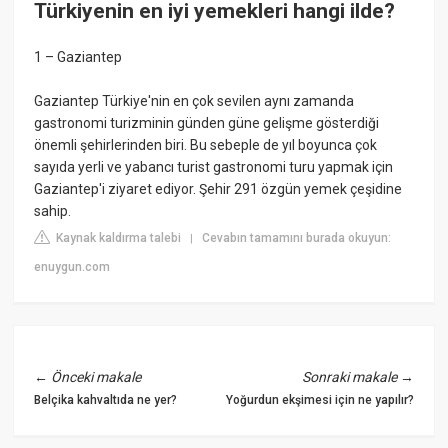
Türkiyenin en iyi yemekleri hangi ilde?
1 – Gaziantep
Gaziantep Türkiye'nin en çok sevilen aynı zamanda
gastronomi turizminin günden güne gelişme gösterdiği
önemli şehirlerinden biri. Bu sebeple de yıl boyunca çok
sayıda yerli ve yabancı turist gastronomi turu yapmak için
Gaziantep'i ziyaret ediyor. Şehir 291 özgün yemek çeşidine
sahip.
Kaynak kaldırma talebi
Cevabın tamamını burada okuyun:
|
enuygun.com
←
Önceki makale
Sonraki makale
→
Belçika kahvaltıda ne yer?
Yoğurdun ekşimesi için ne yapılır?