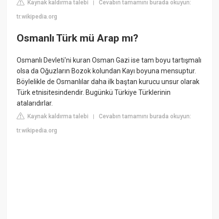
Kaynak kaldırma talebi
Cevabın tamamını burada okuyun:
|
tr.wikipedia.org
Osmanlı Türk mü Arap mı?
Osmanlı Devleti'ni kuran Osman Gazi ise tam boyu tartışmalı
olsa da Oğuzların Bozok kolundan Kayı boyuna mensuptur.
Böylelikle de Osmanlılar daha ilk baştan kurucu unsur olarak
Türk etnisitesindendir. Bugünkü Türkiye Türklerinin
atalarıdırlar.
Kaynak kaldırma talebi
Cevabın tamamını burada okuyun:
|
tr.wikipedia.org