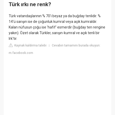
Türk ırkı ne renk?
Türk vatandaşlarının % 70'i beyaz ya da buğday tenlidir. %
14'ü sarışın ise de çoğunluk kumral veya açık kumraldır.
Kalan nüfusun çoğu ise 'hafif' esmerdir (buğday ten rengine
yakın). Özet olarak Türkler, sarışın-kumral ve açık tenli bir
Irk'tır.
Kaynak kaldırma talebi
Cevabın tamamını burada okuyun:
|
m.facebook.com