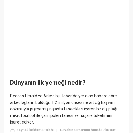
Dünyanın ilk yemeği nedir?
Deccan Herald ve Arkeoloji Haber'de yer alan habere göre
arkeologların bulduğu 1.2 milyon öncesine ait çiğ hayvan
dokusuyla pişmemiş nişasta tanecikleri içeren bir diş plağı
mikrofosili, ot ile çam polen tanesi ve haşare tüketimini
işaret ediyor.
Kaynak kaldırma talebi
Cevabın tamamını burada okuyun:
|