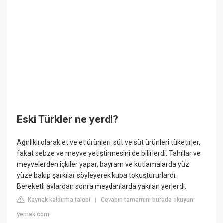
Eski Türkler ne yerdi?
Ağırlıklı olarak et ve et ürünleri, süt ve süt ürünleri tüketirler,
fakat sebze ve meyve yetiştirmesini de bilirlerdi. Tahıllar ve
meyvelerden içkiler yapar, bayram ve kutlamalarda yüz
yüze bakıp şarkılar söyleyerek kupa tokuştururlardı.
Bereketli avlardan sonra meydanlarda yakılan yerlerdi.
Kaynak kaldırma talebi
Cevabın tamamını burada okuyun:
|
yemek.com