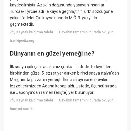
kaydedilmiştir. Azak'ın doğusunda yaşayan insanlar
Turcae/Tyrcae adı ile kayda geçmiştir. "Türk" sözcüğüne
yakın ifadeler Çin kaynaklarında M.Ö. 3. yüzyılda
geçmektedir.
Kaynak kaldırma talebi
Cevabın tamamını burada okuyun:
|
tr.wikipedia.org
Dünyanın en güzel yemeği ne?
İlk sıraya çok şaşıracaksınız çünkü... Listede Türkiye'den
birbirinden güzel 5 lezzet yer alırken birinci sıraya İtalya'dan
Margherita pizzanın yerleşti. İkinci sırayı ise en sevilen
lezzetlerimizden Adana kebap aldı. Listede, üçüncü sırada
ise Japonya'dan ramen (erişte) yer bulunuyor.
Kaynak kaldırma talebi
Cevabın tamamını burada okuyun:
|
hurriyet.com.tr