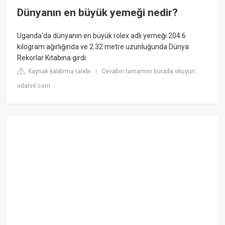
Dünyanın en büyük yemeği nedir?
Uganda'da dünyanın en büyük rolex adlı yemeği 204.6
kilogram ağırlığında ve 2.32 metre uzunluğunda Dünya
Rekorlar Kitabına girdi.
Kaynak kaldırma talebi
Cevabın tamamını burada okuyun:
|
odatv4.com