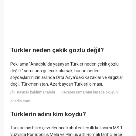
Türkler neden çekik gözlü değil?
Peki ama "Anadolu'da yaşayan Türkler neden çekik gözlü
değil?" sorusuna gelecek olursak, bunun nedeni
soydaşlarımızın aslında Orta Asya'daki Kazaklar ve Kırgızlar
değil, Türkmenistan, Azerbaycan Türkleri olması.
Kaynak kaldırma talebi
Cevabın tamamını burada okuyun:
|
onedio.com
Türklerin adını kim koydu?
Türk adının bilim çevrelerince kabul edilen ilk kullanımı MS 1.
yüzyılda Pomponius Mela ve Plinius adlı Romalı tarihçilerce