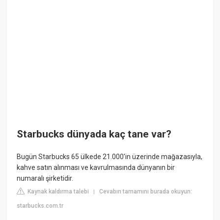
Starbucks dünyada kaç tane var?
Bugün Starbucks 65 ülkede 21.000'in üzerinde mağazasıyla,
kahve satın alınması ve kavrulmasında dünyanın bir
numaralı şirketidir.
Kaynak kaldırma talebi
Cevabın tamamını burada okuyun:
|
starbucks.com.tr