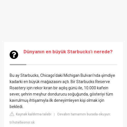
Dünyanın en büyük Starbucks'ı nerede?
Bu ay Starbucks, Chicago'daki Michigan Bulvarı'nda şimdiye
kadarki en büyük mağazasını açtı. Bir Starbucks Reserve
Roastery için rekor kıran bir açılış günü ile, 10.000 kafein
sever, şehrin meşhur dondurucu soğuğunda, gösteriyi tüm
kavrulmuş ihtişamıyla ilk deneyimleyen kişi olmak için
bekledi.
Kaynak kaldırma talebi
Cevabın tamamını burada okuyun:
|
tr.hotelleonor.sk