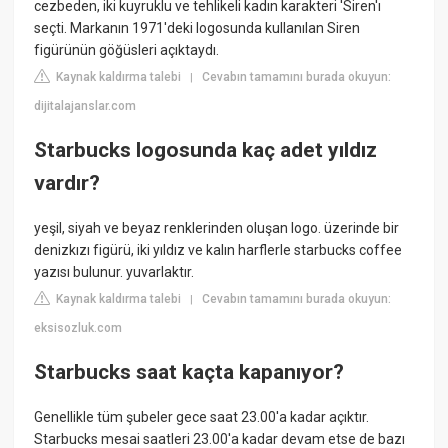
cezbeden, iki kuyruklu ve tehlikeli kadın karakteri 'Siren'ı
seçti. Markanın 1971'deki logosunda kullanılan Siren
figürünün göğüsleri açıktaydı.
Kaynak kaldırma talebi
Cevabın tamamını burada okuyun:
|
dijitalajanslar.com
Starbucks logosunda kaç adet yıldız
vardır?
yeşil, siyah ve beyaz renklerinden oluşan logo. üzerinde bir
denizkızı figürü, iki yıldız ve kalın harflerle starbucks coffee
yazısı bulunur. yuvarlaktır.
Kaynak kaldırma talebi
Cevabın tamamını burada okuyun:
|
eksisozluk.com
Starbucks saat kaçta kapanıyor?
Genellikle tüm şubeler gece saat 23.00'a kadar açıktır.
Starbucks mesai saatleri 23.00'a kadar devam etse de bazı