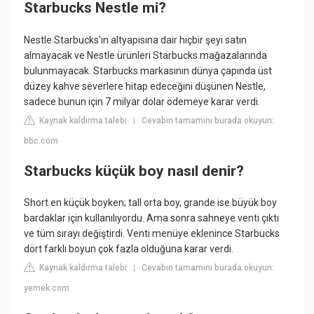
Starbucks Nestle mi?
Nestle Starbucks'ın altyapısına dair hiçbir şeyi satın
almayacak ve Nestle ürünleri Starbucks mağazalarında
bulunmayacak. Starbucks markasının dünya çapında üst
düzey kahve severlere hitap edeceğini düşünen Nestle,
sadece bunun için 7 milyar dolar ödemeye karar verdi.
Kaynak kaldırma talebi
Cevabın tamamını burada okuyun:
|
bbc.com
Starbucks küçük boy nasıl denir?
Short en küçük boyken; tall orta boy, grande ise büyük boy
bardaklar için kullanılıyordu. Ama sonra sahneye venti çıktı
ve tüm sırayı değiştirdi. Venti menüye eklenince Starbucks
dört farklı boyun çok fazla olduğuna karar verdi.
Kaynak kaldırma talebi
Cevabın tamamını burada okuyun:
|
yemek.com