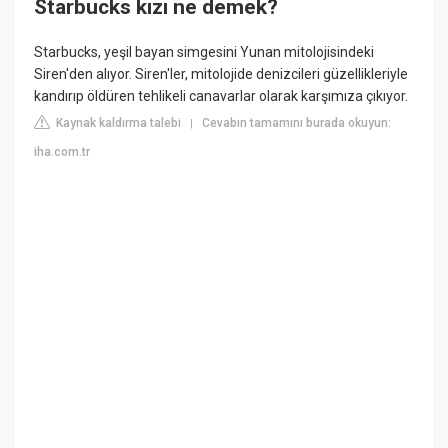
Starbucks kızı ne demek?
Starbucks, yeşil bayan simgesini Yunan mitolojisindeki
Siren'den alıyor. Siren'ler, mitolojide denizcileri güzellikleriyle
kandırıp öldüren tehlikeli canavarlar olarak karşımıza çıkıyor.
Kaynak kaldırma talebi
Cevabın tamamını burada okuyun:
|
iha.com.tr