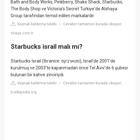
Bath and Body Works, Pinkberry, Shake Shack, Starbucks,
The Body Shop ve Victoria's Secret Türkiye'de Alshaya
Group tarafından temsil edilen markalardır.
Kaynak kaldırma talebi
Cevabın tamamını burada okuyun:
|
shaya.com.tr
Starbucks israil malı mı?
Starbucks İsrail (İbranice: סטארבקס‎), İsrail'de 2001'de
kurulmuş ve 2003'te kapanmadan önce Tel Aviv'de 6 şubesi
bulunan bir kahve zinciriydi.
Kaynak kaldırma talebi
Cevabın tamamını burada okuyun:
|
tr.wikipedia.org