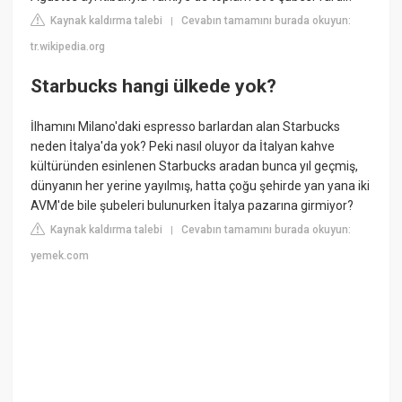
Kaynak kaldırma talebi
Cevabın tamamını burada okuyun:
|
tr.wikipedia.org
Starbucks hangi ülkede yok?
İlhamını Milano'daki espresso barlardan alan Starbucks
neden İtalya'da yok? Peki nasıl oluyor da İtalyan kahve
kültüründen esinlenen Starbucks aradan bunca yıl geçmiş,
dünyanın her yerine yayılmış, hatta çoğu şehirde yan yana iki
AVM'de bile şubeleri bulunurken İtalya pazarına girmiyor?
Kaynak kaldırma talebi
Cevabın tamamını burada okuyun:
|
yemek.com