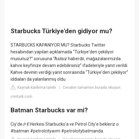
Starbucks Türkiye'den gidiyor mu?
STARBUCKS KAPANIYOR MU? Starbucks Twitter
hesabından yapılan açıklamada “Türkiye'den çekiliyor
musunuz?” sorusuna “Asılsız haberdir, mağazalarımızda
kahve keyfinize devam edebilirsiniz” ifadeleriyle yanıt verildi.
Kahve devinin verdiği yanıt sonrasında “Türkiye'den çekiliyor”
iddiaları da yalanlanmış oldu.
Kaynak kaldırma talebi
Cevabın tamamını burada okuyun:
|
cnnturk.com
Batman Starbucks var mi?
Ciy'de🎉💃 Herkesi Starbucks'a ve Petrol City'e bekleriz☺️
#batman #petrolcityavm #petrolcitybatmanda.