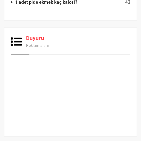
1 adet pide ekmek kaç kalori?
43
Duyuru
Reklam alanı