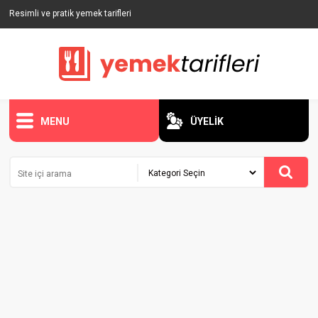
Resimli ve pratik yemek tarifleri
MENU
ÜYELİK