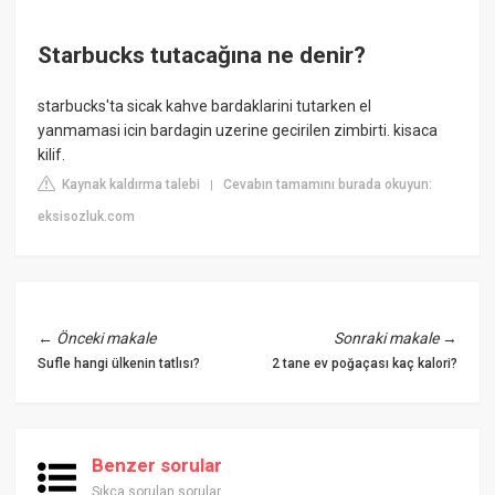
Starbucks tutacağına ne denir?
starbucks'ta sicak kahve bardaklarini tutarken el
yanmamasi icin bardagin uzerine gecirilen zimbirti. kisaca
kilif.
Kaynak kaldırma talebi
Cevabın tamamını burada okuyun:
|
eksisozluk.com
←
Önceki makale
Sonraki makale
→
Sufle hangi ülkenin tatlısı?
2 tane ev poğaçası kaç kalori?
Benzer sorular
Sıkça sorulan sorular