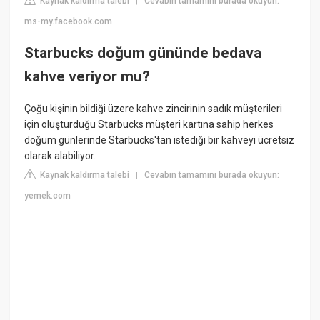
Kaynak kaldırma talebi
Cevabın tamamını burada okuyun:
|
ms-my.facebook.com
Starbucks doğum gününde bedava
kahve veriyor mu?
Çoğu kişinin bildiği üzere kahve zincirinin sadık müşterileri
için oluşturduğu Starbucks müşteri kartına sahip herkes
doğum günlerinde Starbucks'tan istediği bir kahveyi ücretsiz
olarak alabiliyor.
Kaynak kaldırma talebi
Cevabın tamamını burada okuyun:
|
yemek.com