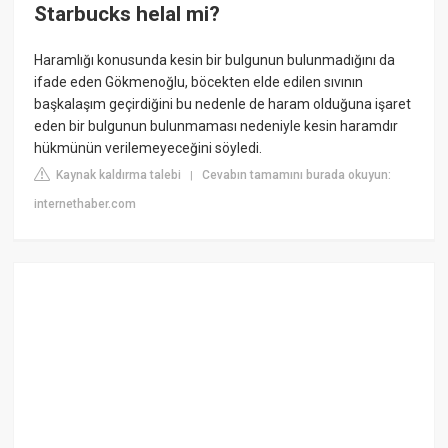
Starbucks helal mi?
Haramlığı konusunda kesin bir bulgunun bulunmadığını da
ifade eden Gökmenoğlu, böcekten elde edilen sıvının
başkalaşım geçirdiğini bu nedenle de haram olduğuna işaret
eden bir bulgunun bulunmaması nedeniyle kesin haramdır
hükmünün verilemeyeceğini söyledi.
Kaynak kaldırma talebi
Cevabın tamamını burada okuyun:
|
internethaber.com