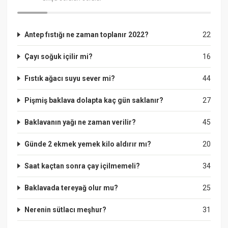
Antep fıstığı ne zaman toplanır 2022?
22
Çayı soğuk içilir mi?
16
Fıstık ağacı suyu sever mi?
44
Pişmiş baklava dolapta kaç gün saklanır?
27
Baklavanın yağı ne zaman verilir?
45
Günde 2 ekmek yemek kilo aldırır mı?
20
Saat kaçtan sonra çay içilmemeli?
34
Baklavada tereyağ olur mu?
25
Nerenin sütlacı meşhur?
31