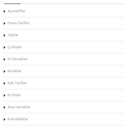
Aperatifler
Pasta Tarifleri
Tatlılar
Çorbalar
Et Yemekleri
Börekler
Kek Tarifleri
Köfteler
Ana Yemekler
Kahvaltılıklar