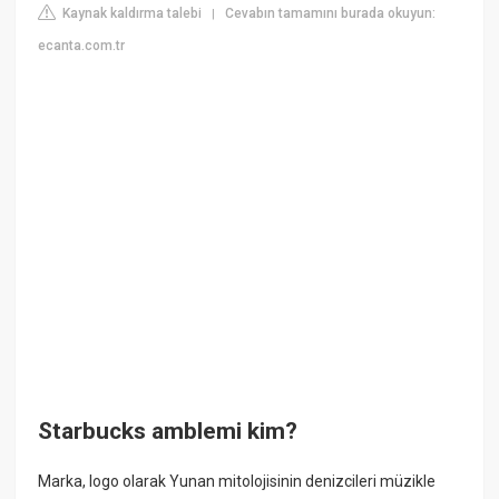
Kaynak kaldırma talebi
Cevabın tamamını burada okuyun:
|
ecanta.com.tr
Starbucks amblemi kim?
Marka, logo olarak Yunan mitolojisinin denizcileri müzikle