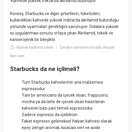
'Kahvede yüksek miktarda akrilamid bulunuyor'
Konsey, Starbucks ve diğer şirketlerin, tüketicileri,
kullandıkları kahvede yüksek miktarda akrilamid bulunduğu
yönünde uyarmaları gerektiğini savunuyor. Gıdalara yüksek
ısı uygulanması sonucu ortaya çıkan Akrilamid, toksik ve
kanserojenik bir bileşiktir.
Kaynak kaldırma talebi
Cevabın tamamını burada okuyun:
|
bbc.com
Starbucks da ne içilmeli?
Tüm Starbucks kahvelerinin ana malzemesi
espressodur.
Yani bir americano da içecek olsan, frappucino,
mocha ya da latte de içecek olsan hazırlanan
kahvenin bazı yani temeli espressodur.
Sadece espresso da içebilirsin.
Fakat espresso geleneksel İtalyan kahvesi olarak
epey zengin aromalı; kısacası sert ve acıdır.