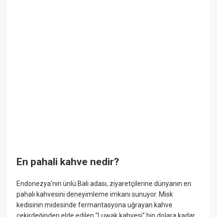
En pahali kahve nedir?
Endonezya'nın ünlü Bali adası, ziyaretçilerine dünyanın en
pahalı kahvesini deneyimleme imkanı sunuyor. Misk
kedisinin midesinde fermantasyona uğrayan kahve
çekirdeğinden elde edilen "Luwak kahvesi" bin dolara kadar