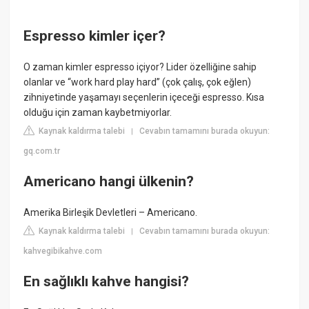
Espresso kimler içer?
O zaman kimler espresso içiyor? Lider özelliğine sahip
olanlar ve “work hard play hard” (çok çalış, çok eğlen)
zihniyetinde yaşamayı seçenlerin içeceği espresso. Kısa
olduğu için zaman kaybetmiyorlar.
Kaynak kaldırma talebi
Cevabın tamamını burada okuyun:
|
gq.com.tr
Americano hangi ülkenin?
Amerika Birleşik Devletleri – Americano.
Kaynak kaldırma talebi
Cevabın tamamını burada okuyun:
|
kahvegibikahve.com
En sağlıklı kahve hangisi?