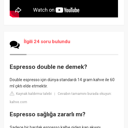
İlgili 24 soru bulundu
Espresso double ne demek?
Double espresso için dünya standardı 14 gram kahve ile 60
ml çıktı elde etmektir.
Kaynak kaldırma talebi
Cevabın tamamını burada okuyun:
|
kahve.com
Espresso sağlığa zararlı mı?
Sadece bir bardak espresso kalbe giden kan akışını