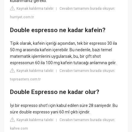
kullanmanız gerekli.
Kaynak kaldırma talebi
Cevabın tamamını burada okuyun:
|
hurriyet.com.tr
Double espresso ne kadar kafein?
Tipik olarak, kafein içeriği açısından, tek bir espresso 30 ila
50 mg arasında kafein içerebilir. Bu nedenle, bazı temel
matematik işlemlerini uygularsak, bu, bir çift shot
espressonun 60 ila 100 mg kafein tutacağı anlamına gelir.
Kaynak kaldırma talebi
Cevabın tamamını burada okuyun:
|
toproasters.com.tr
Double Espresso ne kadar olur?
İyi bir espresso shot'ı için kabul edilen süre 28 saniyedir. Bu
süre double espresso yani 60 ml çıktı içindir.
Kaynak kaldırma talebi
Cevabın tamamını burada okuyun:
|
kahve.com