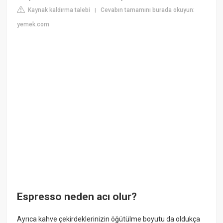
Kaynak kaldırma talebi
Cevabın tamamını burada okuyun:
|
yemek.com
Espresso neden acı olur?
Ayrıca kahve çekirdeklerinizin öğütülme boyutu da oldukça