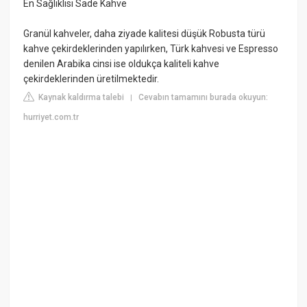
En Sağlıklısı Sade Kahve
Granül kahveler, daha ziyade kalitesi düşük Robusta türü
kahve çekirdeklerinden yapılırken, Türk kahvesi ve Espresso
denilen Arabika cinsi ise oldukça kaliteli kahve
çekirdeklerinden üretilmektedir.
Kaynak kaldırma talebi
Cevabın tamamını burada okuyun:
|
hurriyet.com.tr