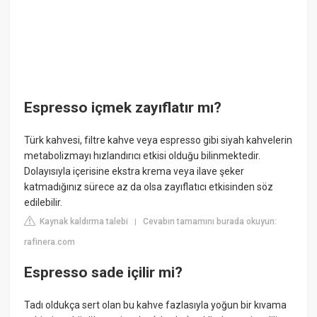
Espresso içmek zayıflatır mı?
Türk kahvesi, filtre kahve veya espresso gibi siyah kahvelerin
metabolizmayı hızlandırıcı etkisi olduğu bilinmektedir.
Dolayısıyla içerisine ekstra krema veya ilave şeker
katmadığınız sürece az da olsa zayıflatıcı etkisinden söz
edilebilir.
Kaynak kaldırma talebi
Cevabın tamamını burada okuyun:
|
rafinera.com
Espresso sade içilir mi?
Tadı oldukça sert olan bu kahve fazlasıyla yoğun bir kıvama