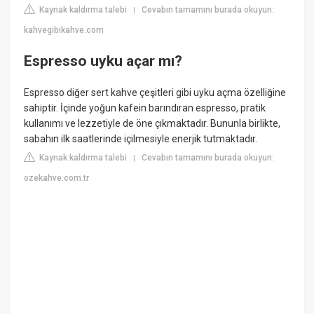
Kaynak kaldırma talebi
Cevabın tamamını burada okuyun:
|
kahvegibikahve.com
Espresso uyku açar mı?
Espresso diğer sert kahve çeşitleri gibi uyku açma özelliğine
sahiptir. İçinde yoğun kafein barındıran espresso, pratik
kullanımı ve lezzetiyle de öne çıkmaktadır. Bununla birlikte,
sabahın ilk saatlerinde içilmesiyle enerjik tutmaktadır.
Kaynak kaldırma talebi
Cevabın tamamını burada okuyun:
|
ozekahve.com.tr