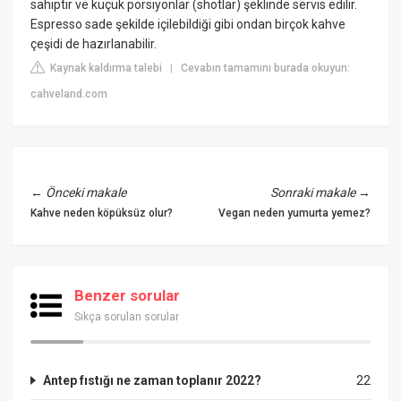
sahiptir ve küçük porsiyonlar (shotlar) şeklinde servis edilir.
Espresso sade şekilde içilebildiği gibi ondan birçok kahve
çeşidi de hazırlanabilir.
Kaynak kaldırma talebi
Cevabın tamamını burada okuyun:
|
cahveland.com
←
Önceki makale
Sonraki makale
→
Kahve neden köpüksüz olur?
Vegan neden yumurta yemez?
Benzer sorular
Sıkça sorulan sorular
Antep fıstığı ne zaman toplanır 2022?
22