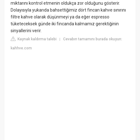
miktarını kontrol etmenin oldukça zor olduğunu gösterir.
Dolayısıyla yukarıda bahsettiğimiz dört fincan kahve sınırını
filtre kahve olarak düşünmeyi ya da eğer espresso
tüketeceksek günde iki fincanda kalmamız gerektiğinin
sinyallerini verir.
Kaynak kaldırma talebi
Cevabın tamamını burada okuyun:
|
kahhve.com