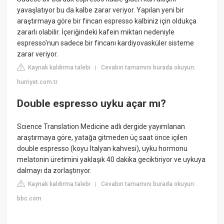
yavaşlatıyor bu da kalbe zarar veriyor. Yapılan yeni bir
araştırmaya göre bir fincan espresso kalbiniz için oldukça
zararlı olabilir. İçeriğindeki kafein miktarı nedeniyle
espresso'nun sadece bir fincanı kardiyovasküler sisteme
zarar veriyor.
Kaynak kaldırma talebi
Cevabın tamamını burada okuyun:
|
hurriyet.com.tr
Double espresso uyku açar mı?
Science Translation Medicine adlı dergide yayımlanan
araştırmaya göre, yatağa gitmeden üç saat önce içilen
double espresso (koyu İtalyan kahvesi), uyku hormonu
melatonin üretimini yaklaşık 40 dakika geciktiriyor ve uykuya
dalmayı da zorlaştırıyor.
Kaynak kaldırma talebi
Cevabın tamamını burada okuyun:
|
bbc.com