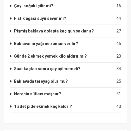
Çayı soğuk içilir mi?
16
Fıstık ağacı suyu sever mi?
44
Pişmiş baklava dolapta kaç gün saklanır?
27
Baklavanın yağı ne zaman verilir?
45
Günde 2 ekmek yemek kilo aldırır mı?
20
Saat kaçtan sonra çay içilmemeli?
34
Baklavada tereyağ olur mu?
25
Nerenin sütlacı meşhur?
31
1 adet pide ekmek kaç kalori?
43