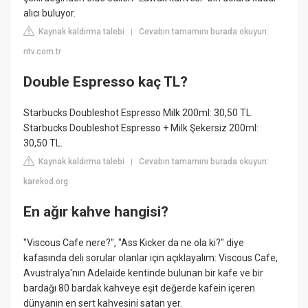
alıcı buluyor.
Kaynak kaldırma talebi
Cevabın tamamını burada okuyun:
|
ntv.com.tr
Double Espresso kaç TL?
Starbucks Doubleshot Espresso Milk 200ml: 30,50 TL.
Starbucks Doubleshot Espresso + Milk Şekersiz 200ml:
30,50 TL.
Kaynak kaldırma talebi
Cevabın tamamını burada okuyun:
|
karekod.org
En ağır kahve hangisi?
"Viscous Cafe nere?", "Ass Kicker da ne ola ki?" diye
kafasında deli sorular olanlar için açıklayalım: Viscous Cafe,
Avustralya'nın Adelaide kentinde bulunan bir kafe ve bir
bardağı 80 bardak kahveye eşit değerde kafein içeren
dünyanın en sert kahvesini satan yer.