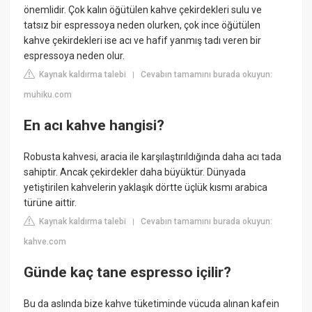
önemlidir. Çok kalın öğütülen kahve çekirdekleri sulu ve
tatsız bir espressoya neden olurken, çok ince öğütülen
kahve çekirdekleri ise acı ve hafif yanmış tadı veren bir
espressoya neden olur.
Kaynak kaldırma talebi
Cevabın tamamını burada okuyun:
|
muhiku.com
En acı kahve hangisi?
Robusta kahvesi, aracia ile karşılaştırıldığında daha acı tada
sahiptir. Ancak çekirdekler daha büyüktür. Dünyada
yetiştirilen kahvelerin yaklaşık dörtte üçlük kısmı arabica
türüne aittir.
Kaynak kaldırma talebi
Cevabın tamamını burada okuyun:
|
kahve.com
Günde kaç tane espresso içilir?
Bu da aslında bize kahve tüketiminde vücuda alınan kafein