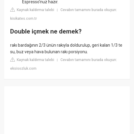
Espresso'nuz hazır.
Kaynak kaldırma talebi
Cevabın tamamını burada okuyun:
|
kisikates.com.tr
Double içmek ne demek?
rakı bardağının 2/3 ünün rakıyla doldurulup, geri kalan 1/3 te
su, buz veya hava bulunan rakı porsiyonu.
Kaynak kaldırma talebi
Cevabın tamamını burada okuyun:
|
eksisozluk.com