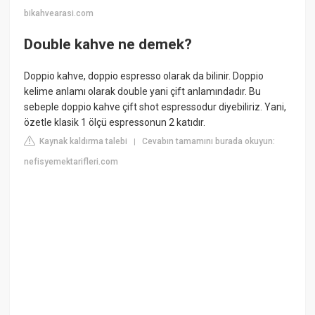
bikahvearasi.com
Double kahve ne demek?
Doppio kahve, doppio espresso olarak da bilinir. Doppio
kelime anlamı olarak double yani çift anlamındadır. Bu
sebeple doppio kahve çift shot espressodur diyebiliriz. Yani,
özetle klasik 1 ölçü espressonun 2 katıdır.
Kaynak kaldırma talebi
Cevabın tamamını burada okuyun:
|
nefisyemektarifleri.com