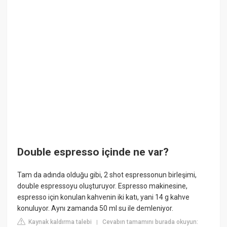
Double espresso içinde ne var?
Tam da adında olduğu gibi, 2 shot espressonun birleşimi,
double espressoyu oluşturuyor. Espresso makinesine,
espresso için konulan kahvenin iki katı, yani 14 g kahve
konuluyor. Aynı zamanda 50 ml su ile demleniyor.
Kaynak kaldırma talebi
Cevabın tamamını burada okuyun:
|