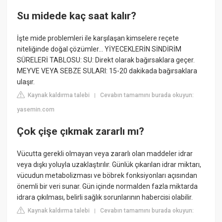
Su midede kaç saat kalır?
İşte mide problemleri ile karşılaşan kimselere reçete
niteliğinde doğal çözümler... YİYECEKLERİN SİNDİRİM
SÜRELERİ TABLOSU: SU: Direkt olarak bağırsaklara geçer.
MEYVE VEYA SEBZE SULARI: 15-20 dakikada bağırsaklara
ulaşır.
Kaynak kaldırma talebi
Cevabın tamamını burada okuyun:
|
yasemin.com
Çok çişe çıkmak zararlı mı?
Vücutta gerekli olmayan veya zararlı olan maddeler idrar
veya dışkı yoluyla uzaklaştırılır. Günlük çıkarılan idrar miktarı,
vücudun metabolizması ve böbrek fonksiyonları açısından
önemli bir veri sunar. Gün içinde normalden fazla miktarda
idrara çıkılması, belirli sağlık sorunlarının habercisi olabilir.
Kaynak kaldırma talebi
Cevabın tamamını burada okuyun:
|