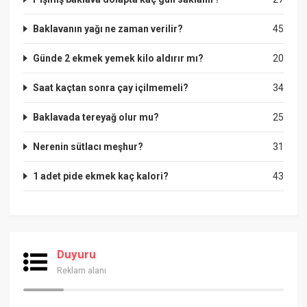
Baklavanın yağı ne zaman verilir?
45
Günde 2 ekmek yemek kilo aldırır mı?
20
Saat kaçtan sonra çay içilmemeli?
34
Baklavada tereyağ olur mu?
25
Nerenin sütlacı meşhur?
31
1 adet pide ekmek kaç kalori?
43
Duyuru
Reklam alanı