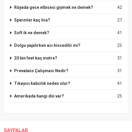
Rüyada gece elbisesi giymek ne demek?
42
Spermler kaç lira?
27
Soft ik ne demek?
41
Dolgu yapılırken acı hissedilir mi?
25
20 bin feet kaç metre?
31
Prevalans Çalışması Nedir?
31
Tıkayıcı kabızlık neden olur?
41
Amerikada hangi din var?
25
SAYFALAR