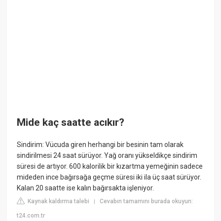
Mide kaç saatte acıkır?
Sindirim: Vücuda giren herhangi bir besinin tam olarak
sindirilmesi 24 saat sürüyor. Yağ oranı yükseldikçe sindirim
süresi de artıyor. 600 kalorilik bir kızartma yemeğinin sadece
mideden ince bağırsağa geçme süresi iki ila üç saat sürüyor.
Kalan 20 saatte ise kalın bağırsakta işleniyor.
Kaynak kaldırma talebi
Cevabın tamamını burada okuyun:
|
t24.com.tr