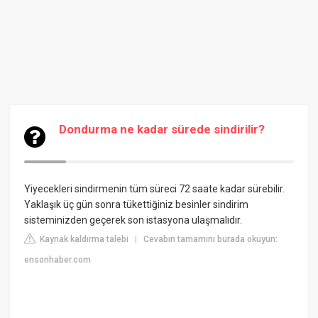
Dondurma ne kadar sürede sindirilir?
Yiyecekleri sindirmenin tüm süreci 72 saate kadar sürebilir.
Yaklaşık üç gün sonra tükettiğiniz besinler sindirim
sisteminizden geçerek son istasyona ulaşmalıdır.
Kaynak kaldırma talebi
Cevabın tamamını burada okuyun:
|
ensonhaber.com