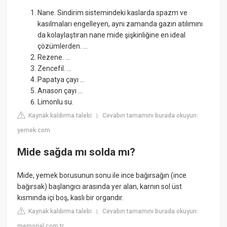
Nane. Sindirim sistemindeki kaslarda spazm ve
kasılmaları engelleyen, aynı zamanda gazın atılımını
da kolaylaştıran nane mide şişkinliğine en ideal
çözümlerden. ...
Rezene. ...
Zencefil. ...
Papatya çayı ...
Anason çayı ...
Limonlu su.
Kaynak kaldırma talebi
Cevabın tamamını burada okuyun:
|
yemek.com
Mide sağda mı solda mı?
Mide, yemek borusunun sonu ile ince bağırsağın (ince
bağırsak) başlangıcı arasında yer alan, karnın sol üst
kısmında içi boş, kaslı bir organdır.
Kaynak kaldırma talebi
Cevabın tamamını burada okuyun:
|
memorial.com.tr