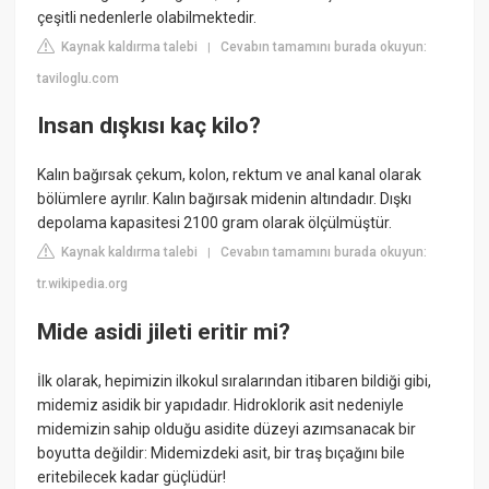
çeşitli nedenlerle olabilmektedir.
Kaynak kaldırma talebi
Cevabın tamamını burada okuyun:
|
taviloglu.com
Insan dışkısı kaç kilo?
Kalın bağırsak çekum, kolon, rektum ve anal kanal olarak
bölümlere ayrılır. Kalın bağırsak midenin altındadır. Dışkı
depolama kapasitesi 2100 gram olarak ölçülmüştür.
Kaynak kaldırma talebi
Cevabın tamamını burada okuyun:
|
tr.wikipedia.org
Mide asidi jileti eritir mi?
İlk olarak, hepimizin ilkokul sıralarından itibaren bildiği gibi,
midemiz asidik bir yapıdadır. Hidroklorik asit nedeniyle
midemizin sahip olduğu asidite düzeyi azımsanacak bir
boyutta değildir: Midemizdeki asit, bir traş bıçağını bile
eritebilecek kadar güçlüdür!