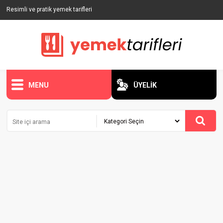
Resimli ve pratik yemek tarifleri
MENU
ÜYELİK