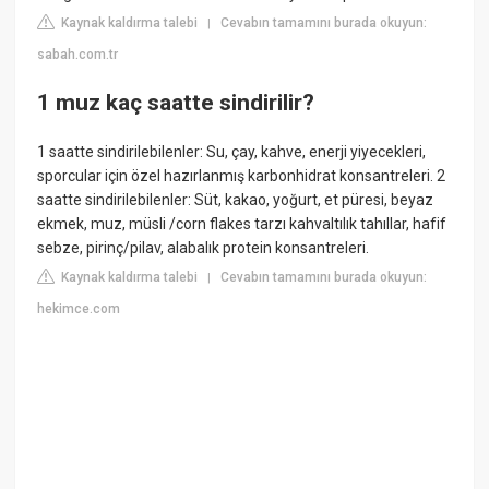
Kaynak kaldırma talebi
Cevabın tamamını burada okuyun:
|
sabah.com.tr
1 muz kaç saatte sindirilir?
1 saatte sindirilebilenler: Su, çay, kahve, enerji yiyecekleri,
sporcular için özel hazırlanmış karbonhidrat konsantreleri. 2
saatte sindirilebilenler: Süt, kakao, yoğurt, et püresi, beyaz
ekmek, muz, müsli /corn flakes tarzı kahvaltılık tahıllar, hafif
sebze, pirinç/pilav, alabalık protein konsantreleri.
Kaynak kaldırma talebi
Cevabın tamamını burada okuyun:
|
hekimce.com