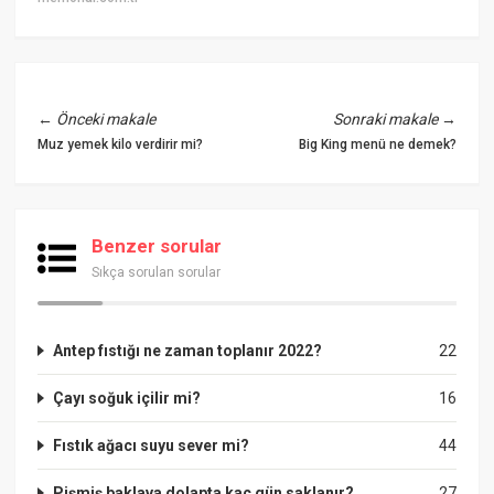
←
Önceki makale
Sonraki makale
→
Muz yemek kilo verdirir mi?
Big King menü ne demek?
Benzer sorular
Sıkça sorulan sorular
Antep fıstığı ne zaman toplanır 2022?
22
Çayı soğuk içilir mi?
16
Fıstık ağacı suyu sever mi?
44
Pişmiş baklava dolapta kaç gün saklanır?
27