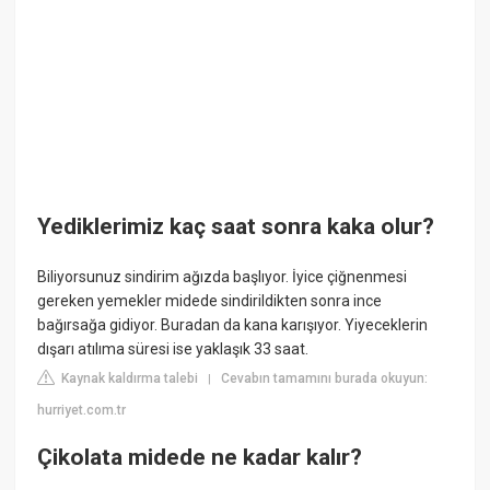
Yediklerimiz kaç saat sonra kaka olur?
Biliyorsunuz sindirim ağızda başlıyor. İyice çiğnenmesi
gereken yemekler midede sindirildikten sonra ince
bağırsağa gidiyor. Buradan da kana karışıyor. Yiyeceklerin
dışarı atılıma süresi ise yaklaşık 33 saat.
Kaynak kaldırma talebi
Cevabın tamamını burada okuyun:
|
hurriyet.com.tr
Çikolata midede ne kadar kalır?