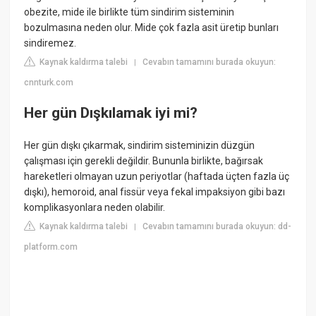
obezite, mide ile birlikte tüm sindirim sisteminin
bozulmasına neden olur. Mide çok fazla asit üretip bunları
sindiremez.
Kaynak kaldırma talebi
Cevabın tamamını burada okuyun:
|
cnnturk.com
Her gün Dışkılamak iyi mi?
Her gün dışkı çıkarmak, sindirim sisteminizin düzgün
çalışması için gerekli değildir. Bununla birlikte, bağırsak
hareketleri olmayan uzun periyotlar (haftada üçten fazla üç
dışkı), hemoroid, anal fissür veya fekal impaksiyon gibi bazı
komplikasyonlara neden olabilir.
Kaynak kaldırma talebi
Cevabın tamamını burada okuyun: dd-
|
platform.com