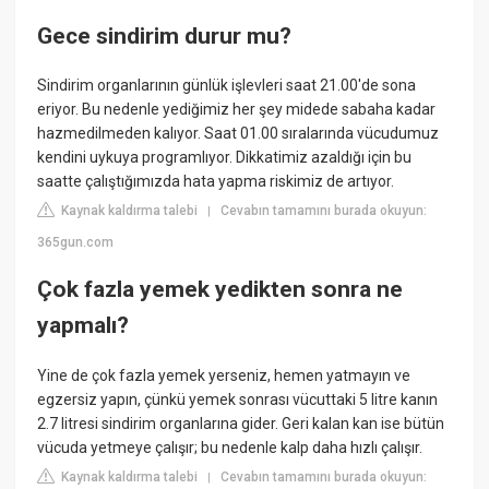
Gece sindirim durur mu?
Sindirim organlarının günlük işlevleri saat 21.00'de sona
eriyor. Bu nedenle yediğimiz her şey midede sabaha kadar
hazmedilmeden kalıyor. Saat 01.00 sıralarında vücudumuz
kendini uykuya programlıyor. Dikkatimiz azaldığı için bu
saatte çalıştığımızda hata yapma riskimiz de artıyor.
Kaynak kaldırma talebi
Cevabın tamamını burada okuyun:
|
365gun.com
Çok fazla yemek yedikten sonra ne
yapmalı?
Yine de çok fazla yemek yerseniz, hemen yatmayın ve
egzersiz yapın, çünkü yemek sonrası vücuttaki 5 litre kanın
2.7 litresi sindirim organlarına gider. Geri kalan kan ise bütün
vücuda yetmeye çalışır; bu nedenle kalp daha hızlı çalışır.
Kaynak kaldırma talebi
Cevabın tamamını burada okuyun:
|