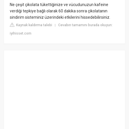
Ne çeşit çikolata tükettiğinize ve vücudunuzun kafeine
verdiği tepkiye bağlı olarak 60 dakika sonra çikolatanın
sindirim sisteminiz üzerindeki etkilerini hissedebilirsiniz.
Kaynak kaldırma talebi
Cevabın tamamını burada okuyun:
|
iyihisset.com