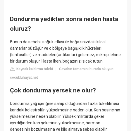
Dondurma yedikten sonra neden hasta
oluruz?
Bunun da sebebi, soğuk etkisi ile boğazınızdaki kılcal
damarlar büzüşür ve o bölgeye bağışıklık hücreleri
(lenfositler) ve maddeleri(antikorlar) gelemez, mikrop lehine
bir durum oluşur. Hasta iken, boğazınızı sıcak tutun.
Kaynak kaldırma talebi
Cevabın tamamını burada okuyun:
|
cocukluhayat.net
Çok dondurma yersek ne olur?
Dondurma yağ içeriğine sahip olduğundan fazla tüketilmesi
kandaki kolestrolün yükselmesine neden olur. Kan basıncının
yükselmesine neden olabilir. Yüksek miktarda şeker
içerdiğinden kan şekerinin yükselmesine, hormon
dengesinin bozulmasına ve kilo almaya sebep olabilir.