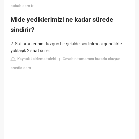
sabah.com.tr
Mide yediklerimizi ne kadar sürede
sindirir?
7. Süt ürünlerinin düzgün bir şekilde sindirilmesi genellikle
yaklaşık 2 saat sürer.
Kaynak kaldırma talebi
Cevabın tamamını burada okuyun:
|
onedio.com