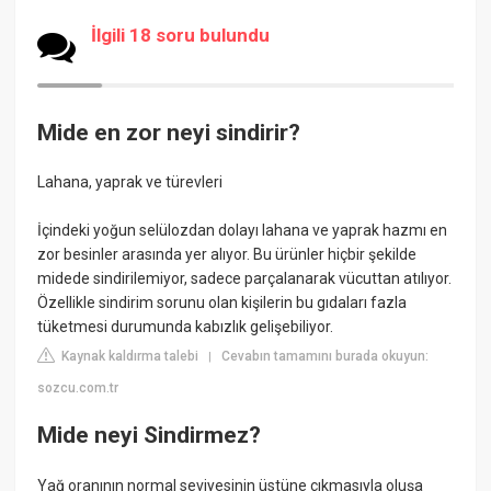
İlgili 18 soru bulundu
Mide en zor neyi sindirir?
Lahana, yaprak ve türevleri
İçindeki yoğun selülozdan dolayı lahana ve yaprak hazmı en
zor besinler arasında yer alıyor. Bu ürünler hiçbir şekilde
midede sindirilemiyor, sadece parçalanarak vücuttan atılıyor.
Özellikle sindirim sorunu olan kişilerin bu gıdaları fazla
tüketmesi durumunda kabızlık gelişebiliyor.
Kaynak kaldırma talebi
Cevabın tamamını burada okuyun:
|
sozcu.com.tr
Mide neyi Sindirmez?
Yağ oranının normal seviyesinin üstüne çıkmasıyla oluşa