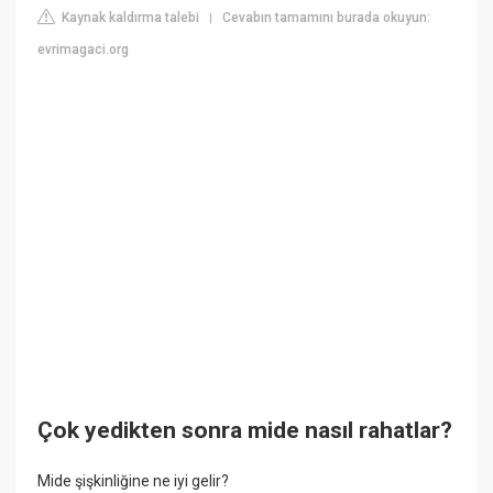
Kaynak kaldırma talebi
Cevabın tamamını burada okuyun:
|
evrimagaci.org
Çok yedikten sonra mide nasıl rahatlar?
Mide şişkinliğine ne iyi gelir?