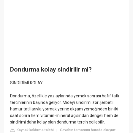
Dondurma kolay sindirilir mi?
SİNDİRİMİ KOLAY
Dondurma, özellikle yaz aylarında yemek sonrası hafif tatlı
tercihlerinin başında geliyor. Mideyi sindirimi zor şerbetli
hamur tatlılarıyla yormak yerine akşam yemeğinden bir-iki
saat sonra hem vitamin-mineral açısından dengeli hem de
sindirimi daha kolay olan dondurma tercih edilebilir.
Kaynak kaldırma talebi
Cevabın tamamını burada okuyun:
|