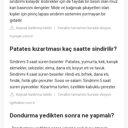
sindirimi kolaydır. Böbrekler için de faydalı bir besin olan muz
kan basıncını dengeler. Mide ve bağırsak şikayetleri olan
kişiler için pirinç lapası sindirim sistemini yormayan bir
gıdadır.
Kaynak kaldırma talebi
Cevabın tamamını burada okuyun:
|
hurriyet.com.tr
Patates kızartması kaç saatte sindirilir?
Sindirimi 3 saat süren besinler: Patates, yumurta, kek, karışık
ekmekler, sebzeler, elma, dana eti, koyun eti ve tavuk.
Sindirimi 4 saat süren besinler: Hindi eti, biftek, dana eti,
fındık, fıstık gibi çerezler. Sosis ve salam. Sindirimi 5 saat
süren yiyecekler: Kızartma türleri, özellikle kabuklu çerezler.
Kaynak kaldırma talebi
Cevabın tamamını burada okuyun:
|
tgrthaber.com.tr
Dondurma yedikten sonra ne yapmalı?