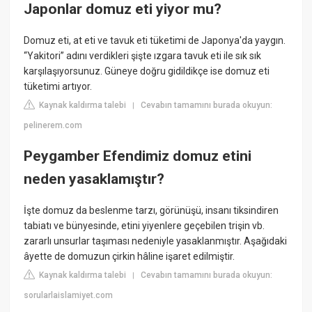
Japonlar domuz eti yiyor mu?
Domuz eti, at eti ve tavuk eti tüketimi de Japonya'da yaygın.
“Yakitori” adını verdikleri şişte ızgara tavuk eti ile sık sık
karşılaşıyorsunuz. Güneye doğru gidildikçe ise domuz eti
tüketimi artıyor.
Kaynak kaldırma talebi
Cevabın tamamını burada okuyun:
|
pelinerem.com
Peygamber Efendimiz domuz etini
neden yasaklamıştır?
İşte domuz da beslenme tarzı, görünüşü, insanı tiksindiren
tabiatı ve bünyesinde, etini yiyenlere geçebilen trişin vb.
zararlı unsurlar taşıması nedeniyle yasaklanmıştır. Aşağıdaki
âyette de domuzun çirkin hâline işaret edilmiştir.
Kaynak kaldırma talebi
Cevabın tamamını burada okuyun:
|
sorularlaislamiyet.com