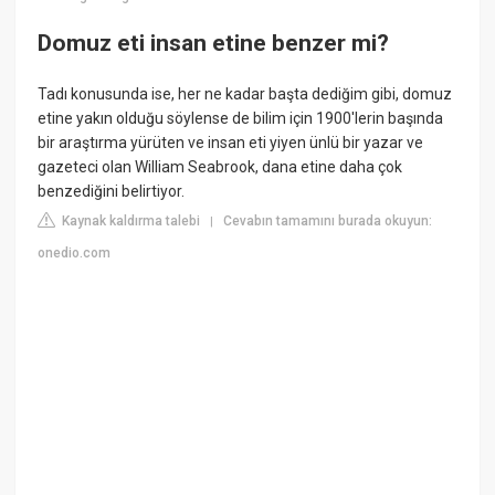
Domuz eti insan etine benzer mi?
Tadı konusunda ise, her ne kadar başta dediğim gibi, domuz
etine yakın olduğu söylense de bilim için 1900'lerin başında
bir araştırma yürüten ve insan eti yiyen ünlü bir yazar ve
gazeteci olan William Seabrook, dana etine daha çok
benzediğini belirtiyor.
Kaynak kaldırma talebi
Cevabın tamamını burada okuyun:
|
onedio.com