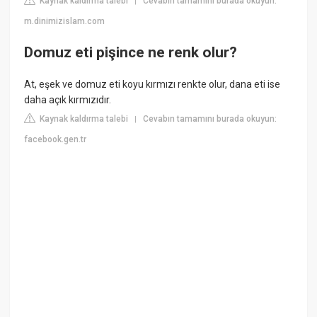
Kaynak kaldırma talebi
Cevabın tamamını burada okuyun:
|
m.dinimizislam.com
Domuz eti pişince ne renk olur?
At, eşek ve domuz eti koyu kırmızı renkte olur, dana eti ise
daha açık kırmızıdır.
Kaynak kaldırma talebi
Cevabın tamamını burada okuyun:
|
facebook.gen.tr