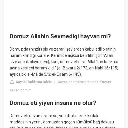
Domuz Allahin Sevmedigi hayvan mi?
Domuz da (hınzîr) pis ve zararlı şeylerden kabul edilip etinin
haram kılındığı Kur'ân-ı Kerîm'de açıkça belirtilmiştir: "Allah
size ancak ölüyü (leşi), kanı, domuz etini ve Allah'tan başkası
adına kesileni haram kıldı" (el-Bakara 2/173; en-Nahl 16/115;
ayrıca bk. el-Mâide 5/3; el-En'âm 6/145).
Kaynak kaldırma talebi
Cevabın tamamını burada okuyun:
|
sabah.com.tr
Domuz eti yiyen insana ne olur?
Domuz eti devamlı yenirse, vücuttaki sert kıkırdak
maddesinin yerini, domuzdan geçen sümüksü bağ dokusu