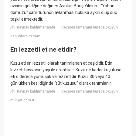
avcının geldiğine değinen Avukat Barış Yıldırım, “Yaban
domuzu" canlı türünün avlanması hukuka aykırı olup suç
teşkil etmektedir.
Kaynak kaldırma talebi
Cevabın tamamını burada okuyun:
|
ozgurdersim.com
En lezzetli et ne etidir?
Kuzu eti en lezzetli olarak tanımlanan et çeşididir. Etin
lezzeti hayvanın yaşı ile orantılıdır. Kuzu ne kadar küçük ise
eti o derece yumuşak ve lezzetlidir. Kuzu, 30 veya 40
günlükken kesildiğinde “süt kuzusu” olarak tanımlanır.
Kaynak kaldırma talebi
Cevabın tamamını burada okuyun:
|
milliyet.com.tr