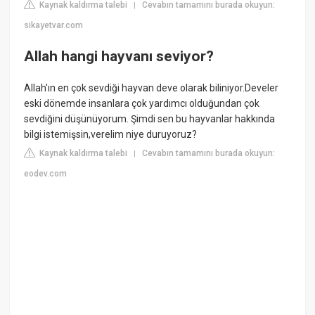
Kaynak kaldırma talebi
Cevabın tamamını burada okuyun:
|
sikayetvar.com
Allah hangi hayvanı seviyor?
Allah'ın en çok sevdiği hayvan deve olarak biliniyor.Develer
eski dönemde insanlara çok yardımcı olduğundan çok
sevdiğini düşünüyorum. Şimdi sen bu hayvanlar hakkında
bilgi istemişsin,verelim niye duruyoruz?
Kaynak kaldırma talebi
Cevabın tamamını burada okuyun:
|
eodev.com