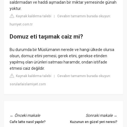
saldırmadan ve haddi aşmadan bir miktar yemesinde günah
yoktur.
Kaynak kaldırma talebi
Cevabın tamamını burada okuyun:
|
hurriyet.com.tr
Domuz eti taşımak caiz mi?
Bu durumda bir Müslümanın nerede ve hangi ülkede olursa
olsun, domuz etini yemesi; gerek etini, gerekse etinden
yapılmış olan ürünleri satması haramdır, ondan istifade
etmesi caiz değildir.
Kaynak kaldırma talebi
Cevabın tamamını burada okuyun:
|
sorularlaislamiyet.com
←
Önceki makale
Sonraki makale
→
Cafe latte nasıl yapılır?
Kuzunun en güzel yeri neresi?