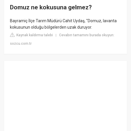
Domuz ne kokusuna gelmez?
Bayramiç İlçe Tarım Müdürü Cahit Uydaş, "Domuz, lavanta
kokusunun olduğu bölgelerden uzak duruyor.
Kaynak kaldırma talebi
Cevabın tamamını burada okuyun:
|
sozcu.com.tr