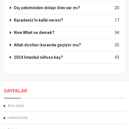
Diş çekiminden dolayı ölen var mı?
20
Karadeniz'in kalbi neresi?
17
Now What ne demek?
34
Allah dostları kuranda geçiyor mu?
25
2024 İstanbul nüfusu kaç?
43
SAYFALAR
Ana sayfa
Hakkimizda