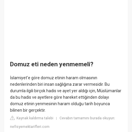
Domuz eti neden yenmemeli?
İslamiyet'e göre domuz etinin haram olmasının
nedenlerinden biri insan sağlığına zarar vermesidir. Bu
durumla ilgili birçok hadis ve ayet yer aldığı için, Müslümanlar
da bu hadis ve ayetlere göre hareket ettiğinden dolayı
domuz etinin yenmesinin haram olduğu tarih boyunca
bilinen bir gerçektir.
Kaynak kaldırma talebi
Cevabın tamamını burada okuyun:
|
nefisyemektarifleri.com