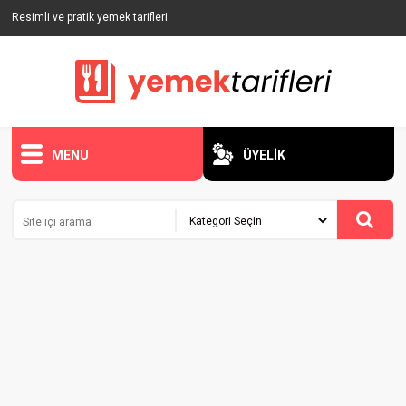
Resimli ve pratik yemek tarifleri
MENU
ÜYELİK