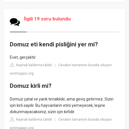
İlgili 19 soru bulundu
Domuz eti kendi pisliğini yer mi?
Evet, gerçektir.
Kaynak kaldırma talebi
Cevabın tamamını burada okuyun:
|
evrimagaci.org
Domuz kirli mi?
Domuz çatal ve yarık tırnaklıdır, ama geviş getirmez. Sizin
için kirli sayılır. Bu hayvanların etini yemeyecek, leşine
dokunmayacaksınız, sizin için kirlidir.
Kaynak kaldırma talebi
Cevabın tamamını burada okuyun:
|
evrimagaci.org