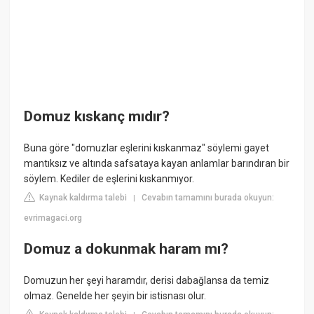
Domuz kıskanç mıdır?
Buna göre "domuzlar eşlerini kıskanmaz" söylemi gayet
mantıksız ve altında safsataya kayan anlamlar barındıran bir
söylem. Kediler de eşlerini kıskanmıyor.
Kaynak kaldırma talebi
Cevabın tamamını burada okuyun:
|
evrimagaci.org
Domuz a dokunmak haram mı?
Domuzun her şeyi haramdır, derisi dabağlansa da temiz
olmaz. Genelde her şeyin bir istisnası olur.