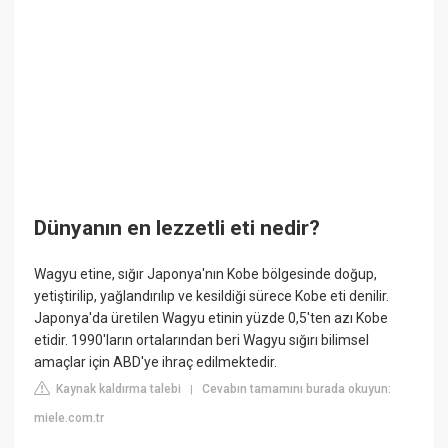
Dünyanın en lezzetli eti nedir?
Wagyu etine, sığır Japonya'nın Kobe bölgesinde doğup,
yetiştirilip, yağlandırılıp ve kesildiği sürece Kobe eti denilir.
Japonya'da üretilen Wagyu etinin yüzde 0,5'ten azı Kobe
etidir. 1990'ların ortalarından beri Wagyu sığırı bilimsel
amaçlar için ABD'ye ihraç edilmektedir.
Kaynak kaldırma talebi
Cevabın tamamını burada okuyun:
|
miele.com.tr