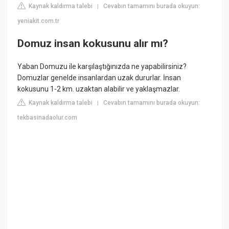
Kaynak kaldırma talebi
Cevabın tamamını burada okuyun:
|
yeniakit.com.tr
Domuz insan kokusunu alır mı?
Yaban Domuzu ile karşılaştığınızda ne yapabilirsiniz?
Domuzlar genelde insanlardan uzak dururlar. İnsan
kokusunu 1-2 km. uzaktan alabilir ve yaklaşmazlar.
Kaynak kaldırma talebi
Cevabın tamamını burada okuyun:
|
tekbasinadaolur.com