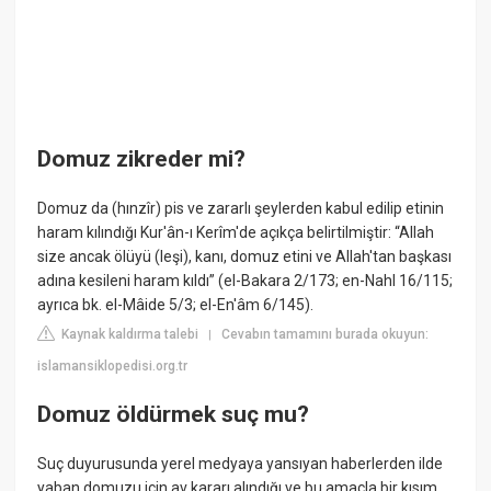
Domuz zikreder mi?
Domuz da (hınzîr) pis ve zararlı şeylerden kabul edilip etinin
haram kılındığı Kur'ân-ı Kerîm'de açıkça belirtilmiştir: “Allah
size ancak ölüyü (leşi), kanı, domuz etini ve Allah'tan başkası
adına kesileni haram kıldı” (el-Bakara 2/173; en-Nahl 16/115;
ayrıca bk. el-Mâide 5/3; el-En'âm 6/145).
Kaynak kaldırma talebi
Cevabın tamamını burada okuyun:
|
islamansiklopedisi.org.tr
Domuz öldürmek suç mu?
Suç duyurusunda yerel medyaya yansıyan haberlerden ilde
yaban domuzu için av kararı alındığı ve bu amaçla bir kısım