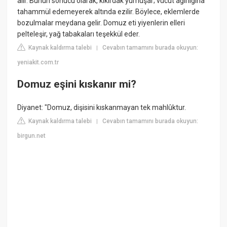
alır. Bunun sonucu olarak, kıkırdak yumuşar; vücut ağırlığına
tahammül edemeyerek altında ezilir. Böylece, eklemlerde
bozulmalar meydana gelir. Domuz eti yiyenlerin elleri
pelteleşir, yağ tabakaları teşekkül eder.
Kaynak kaldırma talebi
Cevabın tamamını burada okuyun:
|
yeniakit.com.tr
Domuz eşini kıskanır mi?
Diyanet: "Domuz, dişisini kıskanmayan tek mahlûktur.
Kaynak kaldırma talebi
Cevabın tamamını burada okuyun:
|
birgun.net