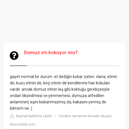
Domuz eti kokuyor mu?
gayet normal bir durum. et dediğin kokar zaten. dana, etinin
de, kuzu etinin de, keçi etinin de kendilerine has kokuları
vardır. ancak domuz etinin leş gibi koktuğu gerekçesiyle
ondan tiksinilmesi ve yenmemesi, domuza atfedilen
anlamının( eşini kıskanmazmış da, kakasını yermiş de
bilmem ne..)
Kaynak kaldırma talebi
Cevabın tamamını burada okuyun:
|
eksisozluk.com