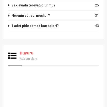
Baklavada tereyağ olur mu?
25
Nerenin sütlacı meşhur?
31
1 adet pide ekmek kaç kalori?
43
Duyuru
Reklam alanı