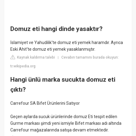
Domuz eti hangi dinde yasaktır?
İslamiyet ve Yahudilik'te domuz eti yemek haramdır. Ayrıca
Eski Ahit'te domuz eti yemek yasaklanmıştır.
Kaynak kaldırma talebi
Cevabın tamamını burada okuyun:
|
tr.wikipedia.org
Hangi ünlü marka sucukta domuz eti
çıktı?
Carrefour SA Bifet Ürünlerini Satıyor
Geçen aylarda sucuk ürünlerinde domuz Eti tespit edilen
Gurme markası şimdi yeni ismiyle Bifet markası adı altında
Carrefour mağazalarında satışa devam etmektedir.