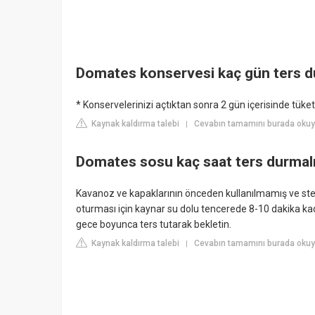
Domates konservesi kaç gün ters d
* Konservelerinizi açtıktan sonra 2 gün içerisinde tüket
Kaynak kaldırma talebi
Cevabın tamamını burada okuyu
|
Domates sosu kaç saat ters durmal
Kavanoz ve kapaklarının önceden kullanılmamış ve ste
oturması için kaynar su dolu tencerede 8-10 dakika ka
gece boyunca ters tutarak bekletin.
Kaynak kaldırma talebi
Cevabın tamamını burada oku
|