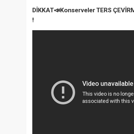
DİKKAT📣Konserveler TERS ÇEVİ
!