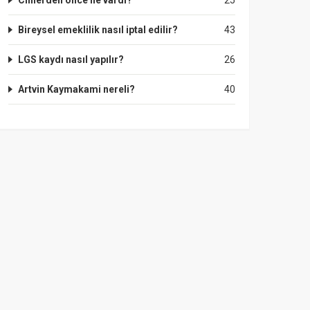
Cinlerden önce ne vardı?
25
Bireysel emeklilik nasıl iptal edilir?
43
LGS kaydı nasıl yapılır?
26
Artvin Kaymakami nereli?
40