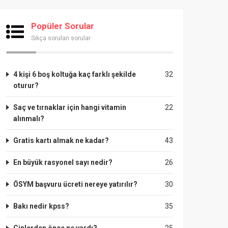
Popüler Sorular
Sıkça sorulan sorular
4 kişi 6 boş koltuğa kaç farklı şekilde
32
oturur?
Saç ve tırnaklar için hangi vitamin
22
alınmalı?
Gratis kartı almak ne kadar?
43
En büyük rasyonel sayı nedir?
26
ÖSYM başvuru ücreti nereye yatırılır?
30
Bakı nedir kpss?
35