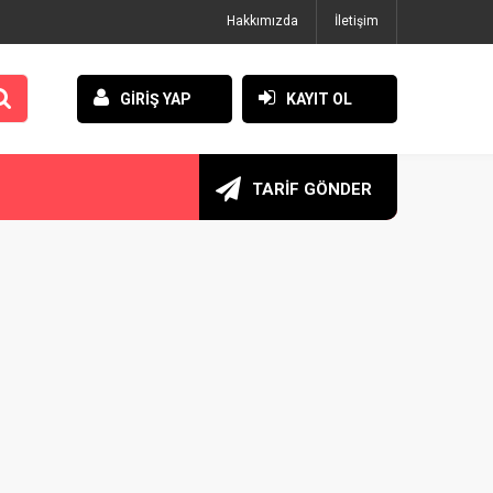
Hakkımızda
İletişim
GİRİŞ YAP
KAYIT OL
TARİF GÖNDER