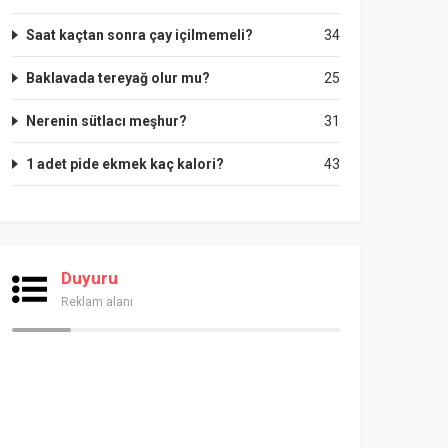
Saat kaçtan sonra çay içilmemeli?
34
Baklavada tereyağ olur mu?
25
Nerenin sütlacı meşhur?
31
1 adet pide ekmek kaç kalori?
43
Duyuru
Reklam alanı