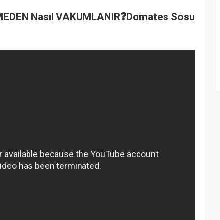
RMEDEN Nasıl VAKUMLANIR❓Domates Sosu