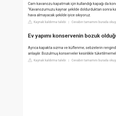
Cam kavanozu kapatmak için kullandığı kapağı da konser
"Kavanozumuzu kaynar şekilde doldurduktan sonra kap
hava almayacak şekilde iyice sıkıyoruz.
Kaynak kaldırma talebi
Cevabın tamamını burada okuyu
|
Ev yapımı konservenin bozuk olduğu 
Ayrıca kapakta sızma ve küflenme; sebzelerin rengind
anlaşılır. Bozulmuş konserveler kesinlikle tüketilmemeli
Kaynak kaldırma talebi
Cevabın tamamını burada okuy
|