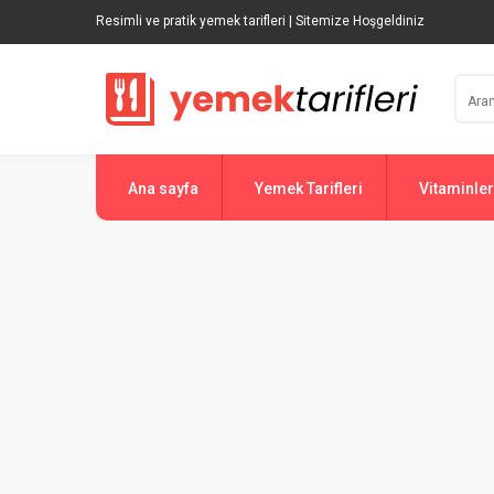
Resimli ve pratik yemek tarifleri | Sitemize Hoşgeldiniz
Ana sayfa
Yemek Tarifleri
Vitaminler