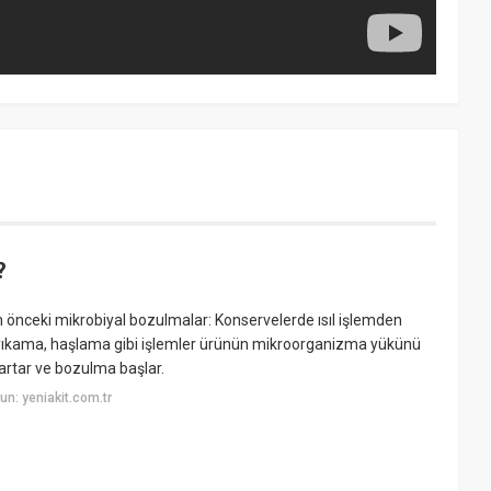
?
n önceki mikrobiyal bozulmalar: Konservelerde ısıl işlemden
 yıkama, haşlama gibi işlemler ürünün mikroorganizma yükünü
 artar ve bozulma başlar.
n: yeniakit.com.tr