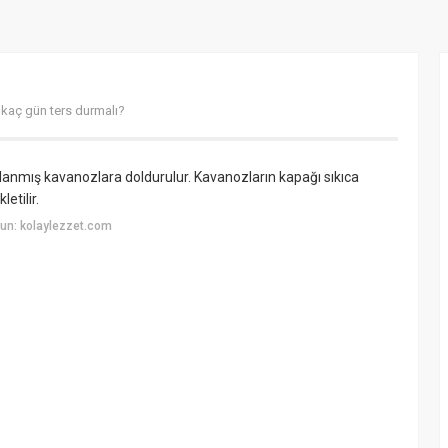
kaç gün ters durmalı?
ulanmış kavanozlara doldurulur. Kavanozların kapağı sıkıca
etilir.
un: kolaylezzet.com