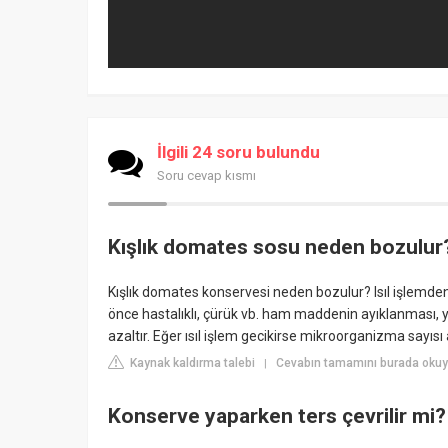
İlgili 24 soru bulundu
Soru cevap kısmı
Kışlık domates sosu neden bozulur
Kışlık domates konservesi neden bozulur? Isıl işlemde
önce hastalıklı, çürük vb. ham maddenin ayıklanması,
azaltır. Eğer ısıl işlem gecikirse mikroorganizma sayısı
Kaynak kaldırma talebi
Cevabın tamamını burada okuyu
|
Konserve yaparken ters çevrilir mi?