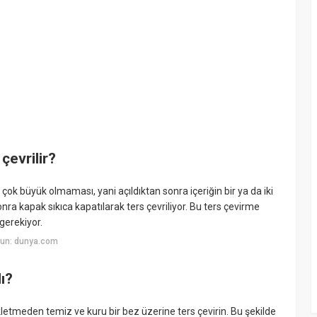
evrilir?
ok büyük olmaması, yani açıldıktan sonra içeriğin bir ya da iki
ra kapak sıkıca kapatılarak ters çevriliyor. Bu ters çevirme
gerekiyor.
yun: dunya.com
ı?
etmeden temiz ve kuru bir bez üzerine ters çevirin. Bu şekilde