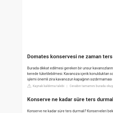
Domates konservesi ne zaman ters ç
Burada dikkat edilmesi gereken bir unsur kavanozların ç
kerede tüketilebilmesi. Kavanoza içerik konulduktan son
işlemi önemli zira kavanozun kapağının sızdırmaması 
Kaynak kaldırma talebi
Cevabın tamamını burada oku
|
Konserve ne kadar süre ters durmal
Konserve ne kadar süre ters durmalı? Konserveleri bekl