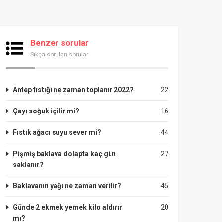
Benzer sorular
Sıkça sorulan sorular
Antep fıstığı ne zaman toplanır 2022?
22
Çayı soğuk içilir mi?
16
Fıstık ağacı suyu sever mi?
44
Pişmiş baklava dolapta kaç gün
27
saklanır?
Baklavanın yağı ne zaman verilir?
45
Günde 2 ekmek yemek kilo aldırır
20
mı?