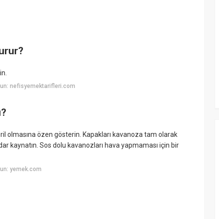
urur?
in.
n: nefisyemektarifleri.com
ı?
ril olmasına özen gösterin. Kapakları kavanoza tam olarak
dar kaynatın. Sos dolu kavanozları hava yapmaması için bir
yun: yemek.com