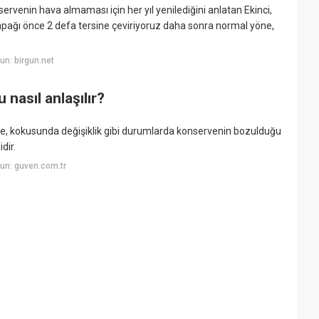
venin hava almaması için her yıl yenilediğini anlatan Ekinci,
ağı önce 2 defa tersine çeviriyoruz daha sonra normal yöne,
n: birgun.net
nasıl anlaşılır?
e, kokusunda değişiklik gibi durumlarda konservenin bozulduğu
dir.
un: guven.com.tr