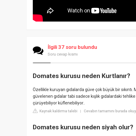
İlgili 37 soru bulundu
Soru cevap kısmı
Domates kurusu neden Kurtlanır?
Özellikle kuruyan gıdalarda güve çok büyük bir sıkıntı.
güvelenen gıdalar tabi sadece kışlık gıdalardaki tehl
çürüyebiliyor küflenebiliyor..
Kaynak kaldırma talebi
Cevabın tamamını burada oku
|
Domates kurusu neden siyah olur?