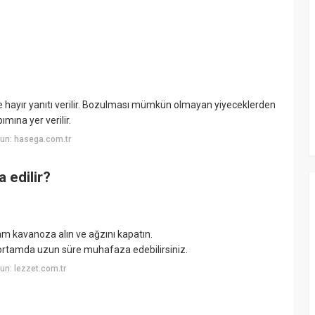
hayır yanıtı verilir. Bozulması mümkün olmayan yiyeceklerden
ımına yer verilir.
un: hasega.com.tr
 edilir?
m kavanoza alın ve ağzını kapatın.
ortamda uzun süre muhafaza edebilirsiniz.
n: lezzet.com.tr