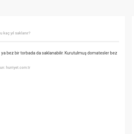
 kaç yıl saklanır?
 ya bez bir torbada da saklanabilir. Kurutulmuş domatesler bez
n: hurriyet.com.tr