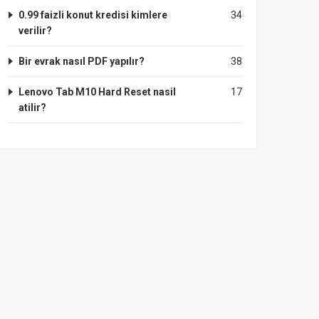
0.99 faizli konut kredisi kimlere
34
verilir?
Bir evrak nasıl PDF yapılır?
38
Lenovo Tab M10 Hard Reset nasil
17
atilir?