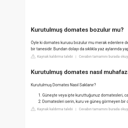
Kurutulmuş domates bozulur mu?
Öyle ki domates kurusu bozulur mu merak edenlere de 
bir tanesidir. Bundan dolayı da sıklıkla yaz aylarında yap
Kaynak kaldırma talebi
Cevabın tamamını burada okuy
|
Kurutulmuş domates nasıl muhafaza
Kurutulmuş Domates Nasıl Saklanır?
Güneşte veya ipte kuruttuğunuz domatesleri, ca
Domatesleri serin, kuru ve güneş görmeyen bir 
Kaynak kaldırma talebi
Cevabın tamamını burada okuyu
|