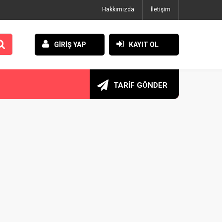
Hakkımızda
İletişim
GİRİŞ YAP
KAYIT OL
TARİF GÖNDER