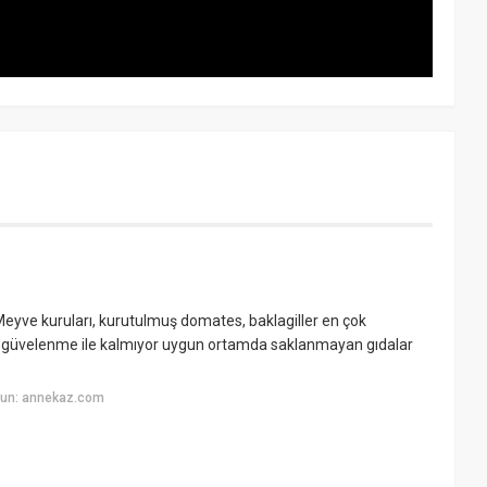
 Meyve kuruları, kurutulmuş domates, baklagiller en çok
ike güvelenme ile kalmıyor uygun ortamda saklanmayan gıdalar
yun: annekaz.com