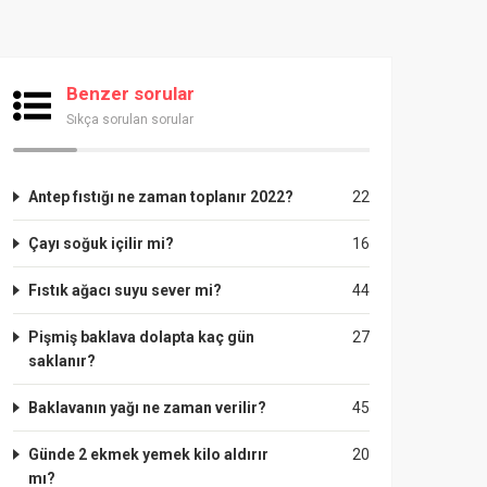
Benzer sorular
Sıkça sorulan sorular
Antep fıstığı ne zaman toplanır 2022?
22
Çayı soğuk içilir mi?
16
Fıstık ağacı suyu sever mi?
44
Pişmiş baklava dolapta kaç gün
27
saklanır?
Baklavanın yağı ne zaman verilir?
45
Günde 2 ekmek yemek kilo aldırır
20
mı?