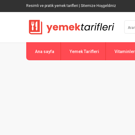
Resimli ve pratik yemek tarifleri | Sitemize Hoşgeldiniz
Ana sayfa
Yemek Tarifleri
Vitaminler