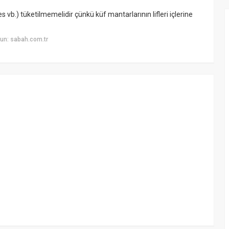
vb.) tüketilmemelidir çünkü küf mantarlarının lifleri içlerine
un: sabah.com.tr