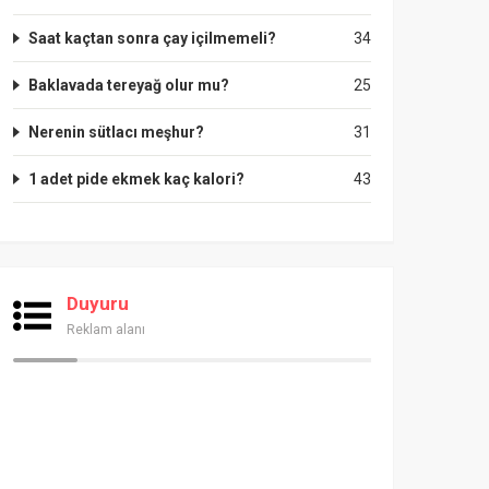
Saat kaçtan sonra çay içilmemeli?
34
Baklavada tereyağ olur mu?
25
Nerenin sütlacı meşhur?
31
1 adet pide ekmek kaç kalori?
43
Duyuru
Reklam alanı