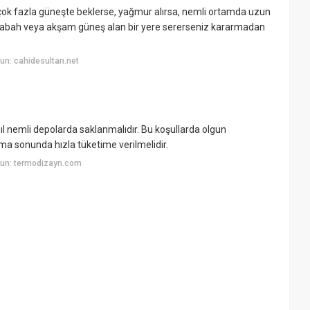
k fazla güneşte beklerse, yağmur alırsa, nemli ortamda uzun
, sabah veya akşam güneş alan bir yere sererseniz kararmadan
un: cahidesultan.net
ıl nemli depolarda saklanmalıdır. Bu koşullarda olgun
a sonunda hızla tüketime verilmelidir.
yun: termodizayn.com