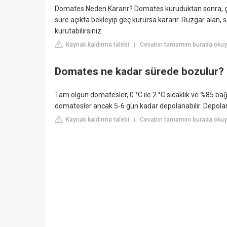
Domates Neden Kararır? Domates kuruduktan sonra, ço
süre açıkta bekleyip geç kurursa kararır. Rüzgar alan
kurutabilirsiniz.
Kaynak kaldırma talebi
Cevabın tamamını burada okuy
|
Domates ne kadar sürede bozulur?
Tam olgun domatesler, 0 °C ile 2 °C sıcaklık ve %85 bağ
domatesler ancak 5-6 gün kadar depolanabilir. Depolam
Kaynak kaldırma talebi
Cevabın tamamını burada oku
|