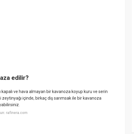
za edilir?
 kapalı ve hava almayan bir kavanoza koyup kuru ve serin
 zeytinyağı içinde, birkaç diş sarımsak ile bir kavanoza
abilirsiniz.
un: rafinera.com