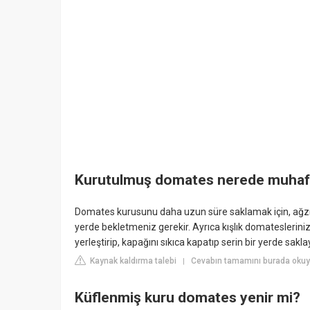
Kurutulmuş domates nerede muhafa
Domates kurusunu daha uzun süre saklamak için, ağzı
yerde bekletmeniz gerekir. Ayrıca kışlık domateslerinizi
yerleştirip, kapağını sıkıca kapatıp serin bir yerde saklay
Kaynak kaldırma talebi
Cevabın tamamını burada okuy
|
Küflenmiş kuru domates yenir mi?