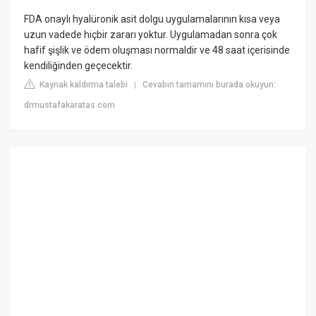
FDA onaylı hyalüronik asit dolgu uygulamalarının kısa veya
uzun vadede hiçbir zararı yoktur. Uygulamadan sonra çok
hafif şişlik ve ödem oluşması normaldir ve 48 saat içerisinde
kendiliğinden geçecektir.
Kaynak kaldırma talebi
Cevabın tamamını burada okuyun:
|
drmustafakaratas.com