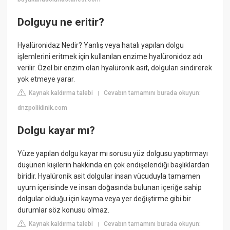
Dolguyu ne eritir?
Hyalüronidaz Nedir? Yanlış veya hatalı yapılan dolgu
işlemlerini eritmek için kullanılan enzime hyalüronidoz adı
verilir. Özel bir enzim olan hyalüronik asit, dolguları sindirerek
yok etmeye yarar.
Kaynak kaldırma talebi
Cevabın tamamını burada okuyun:
|
dnzpoliklinik.com
Dolgu kayar mı?
Yüze yapılan dolgu kayar mı sorusu yüz dolgusu yaptırmayı
düşünen kişilerin hakkında en çok endişelendiği başlıklardan
biridir. Hyalüronik asit dolgular insan vücuduyla tamamen
uyum içerisinde ve insan doğasında bulunan içeriğe sahip
dolgular olduğu için kayma veya yer değiştirme gibi bir
durumlar söz konusu olmaz.
Kaynak kaldırma talebi
Cevabın tamamını burada okuyun:
|