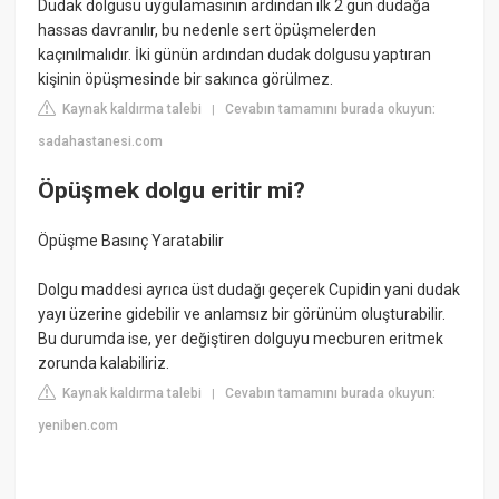
Dudak dolgusu uygulamasının ardından ilk 2 gün dudağa
hassas davranılır, bu nedenle sert öpüşmelerden
kaçınılmalıdır. İki günün ardından dudak dolgusu yaptıran
kişinin öpüşmesinde bir sakınca görülmez.
Kaynak kaldırma talebi
Cevabın tamamını burada okuyun:
|
sadahastanesi.com
Öpüşmek dolgu eritir mi?
Öpüşme Basınç Yaratabilir
Dolgu maddesi ayrıca üst dudağı geçerek Cupidin yani dudak
yayı üzerine gidebilir ve anlamsız bir görünüm oluşturabilir.
Bu durumda ise, yer değiştiren dolguyu mecburen eritmek
zorunda kalabiliriz.
Kaynak kaldırma talebi
Cevabın tamamını burada okuyun:
|
yeniben.com