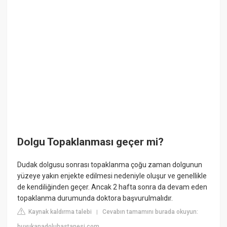
Dolgu Topaklanması geçer mi?
Dudak dolgusu sonrası topaklanma çoğu zaman dolgunun
yüzeye yakın enjekte edilmesi nedeniyle oluşur ve genellikle
de kendiliğinden geçer. Ancak 2 hafta sonra da devam eden
topaklanma durumunda doktora başvurulmalıdır.
Kaynak kaldırma talebi
Cevabın tamamını burada okuyun:
|
buyukanadoluhastanesi.com