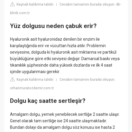
Kaynak kaldırma talebi
Cevabın tamamını burada okuyun: dk-
|
klinik.com.tr
Yüz dolgusu neden çabuk erir?
Hyaluronik asit hyaluronidaz denilen bir enzim ile
karşılaştığında erir ve vücuttan hızla atılır. Problemin
seviyesine, dolguda ki hyaluronik asit miktarına ve partikül
büyüklüğüne göre etki seviyesi değişir. Damarsal baskı veya
tıkanıklık şüphesinde daha yüksek dozlarda ve ilk 4 saat
içinde uygulanması gerekir.
Kaynak kaldırma talebi
Cevabın tamamını burada okuyun:
|
orhanmuratozdemir.com.tr
Dolgu kaç saatte sertleşir?
Amalgam dolgu, yemek yenebilecek sertliğe 2 saatte ulaşır.
Genel olarak tam sertliğe ise 24 saatte ulaşmaktadır.
Bundan dolayı da amalgam dolgu söz konusu ise hasta 2