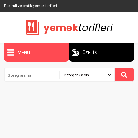
Resimli ve pratik yemek tarifleri
MENU
ÜYELİK