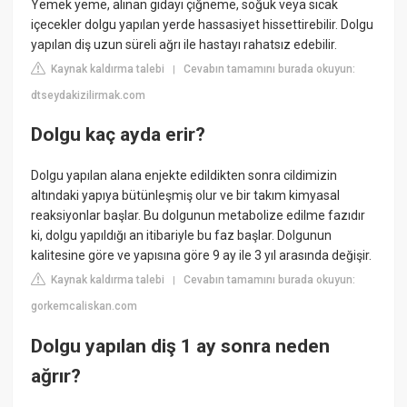
Yemek yeme, alınan gıdayı çiğneme, soğuk veya sıcak
içecekler dolgu yapılan yerde hassasiyet hissettirebilir. Dolgu
yapılan diş uzun süreli ağrı ile hastayı rahatsız edebilir.
Kaynak kaldırma talebi
Cevabın tamamını burada okuyun:
|
dtseydakizilirmak.com
Dolgu kaç ayda erir?
Dolgu yapılan alana enjekte edildikten sonra cildimizin
altındaki yapıya bütünleşmiş olur ve bir takım kimyasal
reaksiyonlar başlar. Bu dolgunun metabolize edilme fazıdır
ki, dolgu yapıldığı an itibariyle bu faz başlar. Dolgunun
kalitesine göre ve yapısına göre 9 ay ile 3 yıl arasında değişir.
Kaynak kaldırma talebi
Cevabın tamamını burada okuyun:
|
gorkemcaliskan.com
Dolgu yapılan diş 1 ay sonra neden
ağrır?