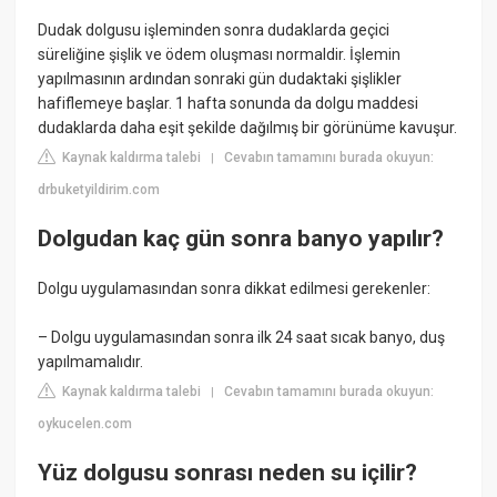
Dudak dolgusu işleminden sonra dudaklarda geçici
süreliğine şişlik ve ödem oluşması normaldir. İşlemin
yapılmasının ardından sonraki gün dudaktaki şişlikler
hafiflemeye başlar. 1 hafta sonunda da dolgu maddesi
dudaklarda daha eşit şekilde dağılmış bir görünüme kavuşur.
Kaynak kaldırma talebi
Cevabın tamamını burada okuyun:
|
drbuketyildirim.com
Dolgudan kaç gün sonra banyo yapılır?
Dolgu uygulamasından sonra dikkat edilmesi gerekenler:
– Dolgu uygulamasından sonra ilk 24 saat sıcak banyo, duş
yapılmamalıdır.
Kaynak kaldırma talebi
Cevabın tamamını burada okuyun:
|
oykucelen.com
Yüz dolgusu sonrası neden su içilir?