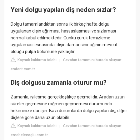
Yeni dolgu yapılan diş neden sızlar?
Dolgu tamamlandıktan sonra ilk birkaç hafta dolgu
uygulanan dişin ağrıması, hassaslaşması ve sızlaması
normal kabul edilmektedir. Çünkü çürük temizleme
uygulaması esnasında, dişin damar sinir ağının mevcut
olduğu pulpa bölümüne yaklaşılır.
Kaynak kaldırma talebi
Cevabın tamamını burada okuyun:
|
esdent.com.tr
Diş dolgusu zamanla oturur mu?
Zamanla, iyileşme gerçekleştikçe geçmelidir. Aradan uzun
süreler geçmesine rağmen geçmemesi durumunda
hekiminize danışın. Bazı durumlarda dolgu yapılan diş, diğer
dişlere göre daha uzun olabilir.
Kaynak kaldırma talebi
Cevabın tamamını burada okuyun:
|
ercebelecoglu.com.tr