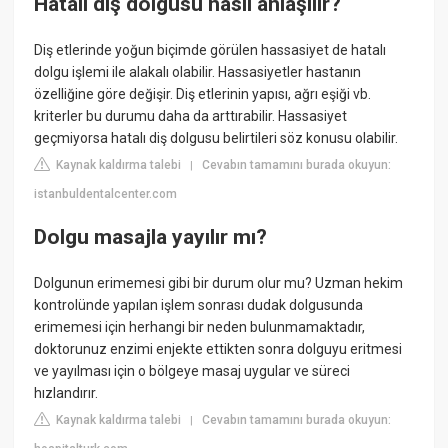
Hatalı diş dolgusu nasıl anlaşılır?
Diş etlerinde yoğun biçimde görülen hassasiyet de hatalı
dolgu işlemi ile alakalı olabilir. Hassasiyetler hastanın
özelliğine göre değişir. Diş etlerinin yapısı, ağrı eşiği vb.
kriterler bu durumu daha da arttırabilir. Hassasiyet
geçmiyorsa hatalı diş dolgusu belirtileri söz konusu olabilir.
Kaynak kaldırma talebi
Cevabın tamamını burada okuyun:
|
istanbuldentalcenter.com
Dolgu masajla yayılır mı?
Dolgunun erimemesi gibi bir durum olur mu? Uzman hekim
kontrolünde yapılan işlem sonrası dudak dolgusunda
erimemesi için herhangi bir neden bulunmamaktadır,
doktorunuz enzimi enjekte ettikten sonra dolguyu eritmesi
ve yayılması için o bölgeye masaj uygular ve süreci
hızlandırır.
Kaynak kaldırma talebi
Cevabın tamamını burada okuyun:
|