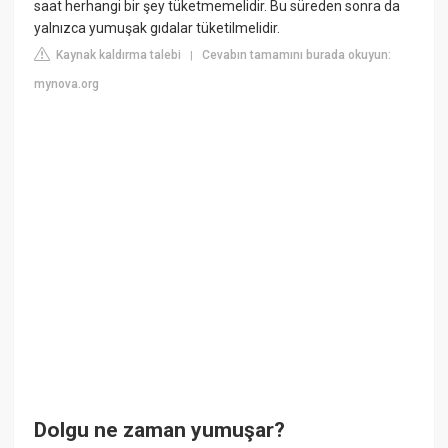
saat herhangi bir şey tüketmemelidir. Bu süreden sonra da
yalnızca yumuşak gıdalar tüketilmelidir.
Kaynak kaldırma talebi
Cevabın tamamını burada okuyun:
|
mynova.org
Dolgu ne zaman yumuşar?