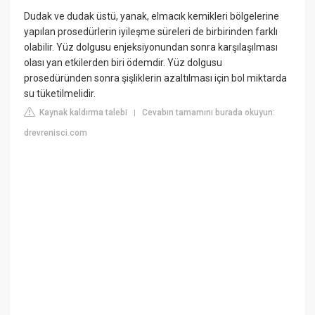
Dudak ve dudak üstü, yanak, elmacık kemikleri bölgelerine
yapılan prosedürlerin iyileşme süreleri de birbirinden farklı
olabilir. Yüz dolgusu enjeksiyonundan sonra karşılaşılması
olası yan etkilerden biri ödemdir. Yüz dolgusu
prosedüründen sonra şişliklerin azaltılması için bol miktarda
su tüketilmelidir.
Kaynak kaldırma talebi
Cevabın tamamını burada okuyun:
|
drevrenisci.com