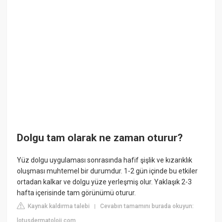
Dolgu tam olarak ne zaman oturur?
Yüz dolgu uygulaması sonrasında hafif şişlik ve kızarıklık
oluşması muhtemel bir durumdur. 1-2 gün içinde bu etkiler
ortadan kalkar ve dolgu yüze yerleşmiş olur. Yaklaşık 2-3
hafta içerisinde tam görünümü oturur.
Kaynak kaldırma talebi
Cevabın tamamını burada okuyun:
|
lotusdermatoloji.com