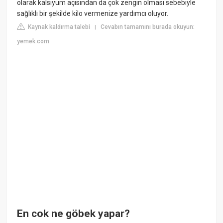
olarak kalsiyum açısından da çok zengin olması sebebiyle
sağlıklı bir şekilde kilo vermenize yardımcı oluyor.
Kaynak kaldırma talebi
Cevabın tamamını burada okuyun:
|
yemek.com
En cok ne göbek yapar?