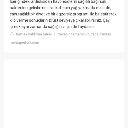
İçeriğindeki antioksidan flavonoidlerin sağlıklı bağırsak
bakterileri geliştirmesi ve kafeinin yağ yakmada etkisi ile,
çayı sağlıklı bir diyet ve bir egzersiz programı ile birleştirerek
kilo verme sonuçlarınızı üst seviyeye çıkarabilirsiniz. Çay
içmek aynı zamanda sağlığınız için de faydalıdır.
Kaynak kaldırma talebi
Cevabın tamamını burada okuyun:
|
mehtaperturk.com