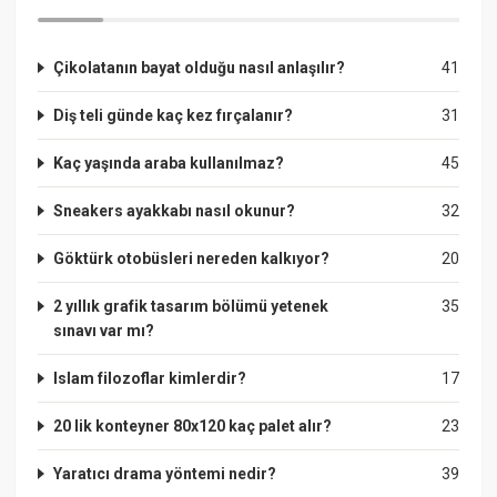
Çikolatanın bayat olduğu nasıl anlaşılır?
41
Diş teli günde kaç kez fırçalanır?
31
Kaç yaşında araba kullanılmaz?
45
Sneakers ayakkabı nasıl okunur?
32
Göktürk otobüsleri nereden kalkıyor?
20
2 yıllık grafik tasarım bölümü yetenek
35
sınavı var mı?
Islam filozoflar kimlerdir?
17
20 lik konteyner 80x120 kaç palet alır?
23
Yaratıcı drama yöntemi nedir?
39