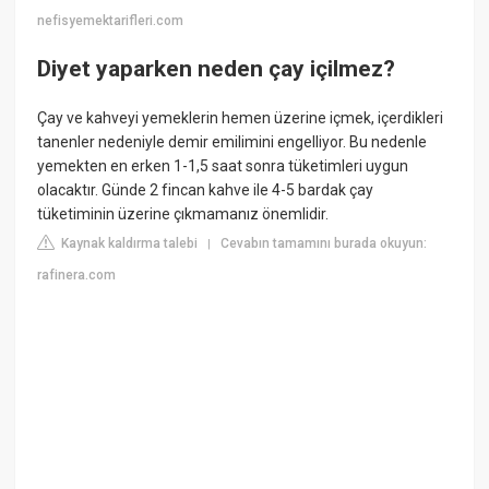
nefisyemektarifleri.com
Diyet yaparken neden çay içilmez?
Çay ve kahveyi yemeklerin hemen üzerine içmek, içerdikleri
tanenler nedeniyle demir emilimini engelliyor. Bu nedenle
yemekten en erken 1-1,5 saat sonra tüketimleri uygun
olacaktır. Günde 2 fincan kahve ile 4-5 bardak çay
tüketiminin üzerine çıkmamanız önemlidir.
Kaynak kaldırma talebi
Cevabın tamamını burada okuyun:
|
rafinera.com