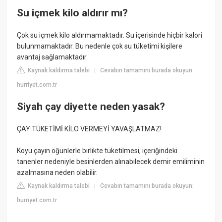
Su içmek kilo aldırır mı?
Çok su içmek kilo aldırmamaktadır. Su içerisinde hiçbir kalori
bulunmamaktadır. Bu nedenle çok su tüketimi kişilere
avantaj sağlamaktadır.
Kaynak kaldırma talebi
Cevabın tamamını burada okuyun:
|
hurriyet.com.tr
Siyah çay diyette neden yasak?
ÇAY TÜKETİMİ KİLO VERMEYİ YAVAŞLATMAZ!
Koyu çayın öğünlerle birlikte tüketilmesi, içeriğindeki
tanenler nedeniyle besinlerden alınabilecek demir emiliminin
azalmasına neden olabilir.
Kaynak kaldırma talebi
Cevabın tamamını burada okuyun:
|
hurriyet.com.tr