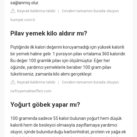
sağlanmış olur.
Kaynak kaldırma talebi
Cevabın tamamını burada okuyun:
|
hurriyet.com.tr
Pilav yemek kilo aldırır mı?
Piştiğinde ilk kalori değerini koruyamadığı için yüksek kalorili
bir yemek haline gelir. 1 porsiyon pilav ortalama 360 kaloridir.
Bu değer 100 gramlık pilav için ölçülmüştür. Eğer her
öğünde, yardımcı yemeklerle beraber 100 gram pilav
tüketirseniz; zamanla kilo alımı gerçekleşir.
Kaynak kaldırma talebi
Cevabın tamamını burada okuyun:
|
nefisyemektarifleri.com
Yoğurt göbek yapar mı?
100 gramında sadece 55 kalori bulunan yoğurt hem düşük
kalorili hem de besleyici olmasıyla zayıflamaya yardımcı
oluyor; içinde bulundurduğu karbonhidrat, protein ve yağa ek