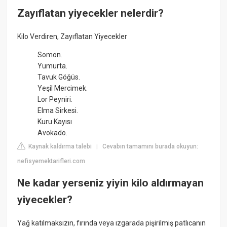
Zayıflatan yiyecekler nelerdir?
Kilo Verdiren, Zayıflatan Yiyecekler
Somon.
Yumurta.
Tavuk Göğüs.
Yeşil Mercimek.
Lor Peyniri.
Elma Sirkesi.
Kuru Kayısı
Avokado.
Kaynak kaldırma talebi
Cevabın tamamını burada okuyun:
|
nefisyemektarifleri.com
Ne kadar yerseniz yiyin kilo aldırmayan
yiyecekler?
Yağ katılmaksızın, fırında veya ızgarada pişirilmiş patlıcanın