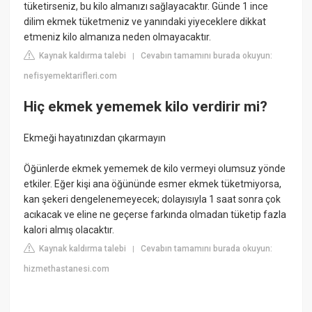
tüketirseniz, bu kilo almanızı sağlayacaktır. Günde 1 ince
dilim ekmek tüketmeniz ve yanındaki yiyeceklere dikkat
etmeniz kilo almanıza neden olmayacaktır.
Kaynak kaldırma talebi
Cevabın tamamını burada okuyun:
|
nefisyemektarifleri.com
Hiç ekmek yememek kilo verdirir mi?
Ekmeği hayatınızdan çıkarmayın
Öğünlerde ekmek yememek de kilo vermeyi olumsuz yönde
etkiler. Eğer kişi ana öğününde esmer ekmek tüketmiyorsa,
kan şekeri dengelenemeyecek; dolayısıyla 1 saat sonra çok
acıkacak ve eline ne geçerse farkında olmadan tüketip fazla
kalori almış olacaktır.
Kaynak kaldırma talebi
Cevabın tamamını burada okuyun:
|
hizmethastanesi.com