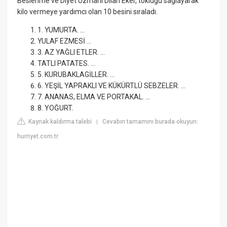
Beslenme ve Diyet Uzmanı Dilan Eker, tokluğu sağlayarak
kilo vermeye yardımcı olan 10 besini sıraladı.
1. YUMURTA. ...
YULAF EZMESİ ...
3. AZ YAĞLI ETLER. ...
TATLI PATATES. ...
5. KURUBAKLAGİLLER. ...
6. YEŞİL YAPRAKLI VE KÜKÜRTLÜ SEBZELER. ...
7. ANANAS, ELMA VE PORTAKAL. ...
8. YOĞURT.
Kaynak kaldırma talebi
Cevabın tamamını burada okuyun:
|
hurriyet.com.tr