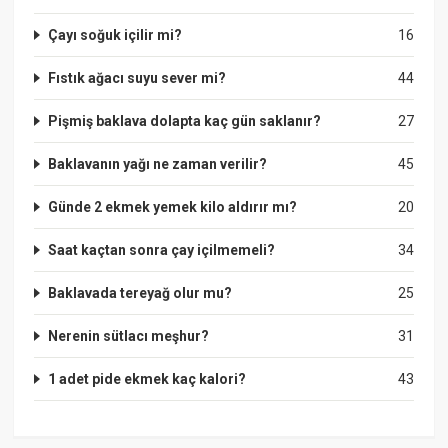
Çayı soğuk içilir mi?
16
Fıstık ağacı suyu sever mi?
44
Pişmiş baklava dolapta kaç gün saklanır?
27
Baklavanın yağı ne zaman verilir?
45
Günde 2 ekmek yemek kilo aldırır mı?
20
Saat kaçtan sonra çay içilmemeli?
34
Baklavada tereyağ olur mu?
25
Nerenin sütlacı meşhur?
31
1 adet pide ekmek kaç kalori?
43