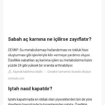
Sabah aç karnına ne içilirse zayıflatır?
CEVAP: Su metabolizmayı hızlandırması ve tokluk hissi
oluşturması gibi işlevleriyle kilo vermeye yardımcı oluyor.
Özellikle sabahları aç karnına içilen su metabolizma hızını
yüzde 24 gibi yüksek bir oranda arttırabiliyor.
Kaynak kaldırma talebi
Cevabın tamamını burada okuyun:
|
cnnturk.com
Iştah nasıl kapatılır?
İştahı kapatmada en iddialı olan yiyeceklerden biri de yine
diyetlerin başrolünde bulunanlarından salata. Özellikle