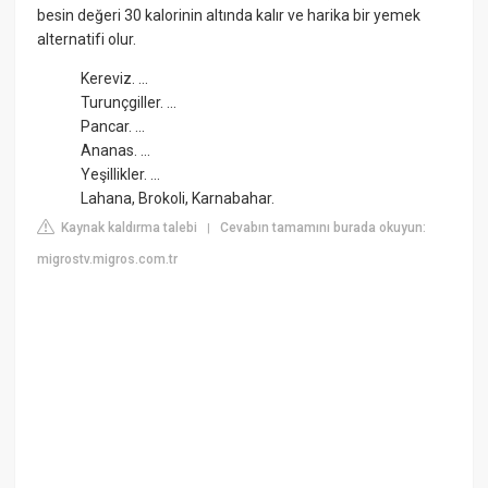
besin değeri 30 kalorinin altında kalır ve harika bir yemek
alternatifi olur.
Kereviz. ...
Turunçgiller. ...
Pancar. ...
Ananas. ...
Yeşillikler. ...
Lahana, Brokoli, Karnabahar.
Kaynak kaldırma talebi
Cevabın tamamını burada okuyun:
|
migrostv.migros.com.tr