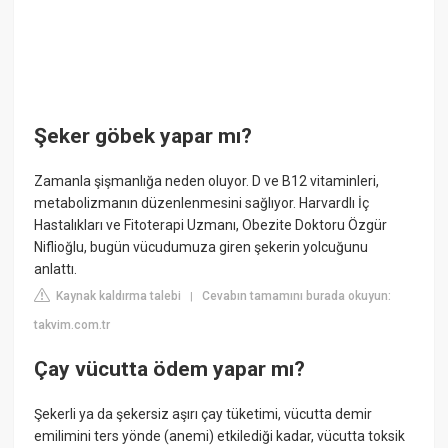
Şeker göbek yapar mı?
Zamanla şişmanlığa neden oluyor. D ve B12 vitaminleri,
metabolizmanın düzenlenmesini sağlıyor. Harvardlı İç
Hastalıkları ve Fitoterapi Uzmanı, Obezite Doktoru Özgür
Niflioğlu, bugün vücudumuza giren şekerin yolcuğunu
anlattı.
Kaynak kaldırma talebi
Cevabın tamamını burada okuyun:
|
takvim.com.tr
Çay vücutta ödem yapar mı?
Şekerli ya da şekersiz aşırı çay tüketimi, vücutta demir
emilimini ters yönde (anemi) etkilediği kadar, vücutta toksik