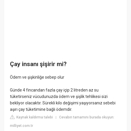
Çay insanı şişirir mi?
Ödem ve şişkinliğe sebep olur
Günde 4 fincandan fazla çay içip 2 litreden az su
tüketirseniz vücudunuzda ödem ve şişlik tehlikesi sizi
bekliyor olacaktır. Sürekli kilo değişimi yaşıyorsanız sebebi
aşırı çay tüketimine bağlı ödemdir.
Kaynak kaldırma talebi
Cevabın tamamını burada okuyun:
|
milliyet.com.tr