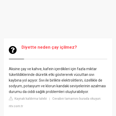
Diyette neden çay içilmez?
Aksine çay ve kahve, kafein içerdikleri için fazla miktar
tüketildiklerinde diüretik etki göstererek vücuttan sıvı
kaybına yol açıyor. Sıvı ile birlikte elektrolitlerin, özellikle de
sodyum, potasyum ve klorun kandaki seviyelerinin azalması
durumu da ciddi sağlık problemleri oluşturabiliyor.
Kaynak kaldırma talebi
Cevabın tamamını burada okuyun:
|
ntv.com.tr