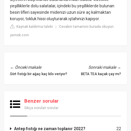
yeşilliklerle dolu salatalar, içindeki bu yeşilliklerde bulunan
besin lifleri sayesinde midenizi uzun süre aç kalmaktan
koruyor, tokluk hissi oluşturarak iştahınızı kapıyor.
Kaynak kaldırma talebi
Cevabın tamamını burada okuyun:
|
yemek.com
←
Önceki makale
Sonraki makale
→
Siirt fıstığı bir ağaç kaç kilo veriyor?
BETA TEA kaçak çay mı?
Benzer sorular
Sıkça sorulan sorular
Antep fıstığı ne zaman toplanır 2022?
22