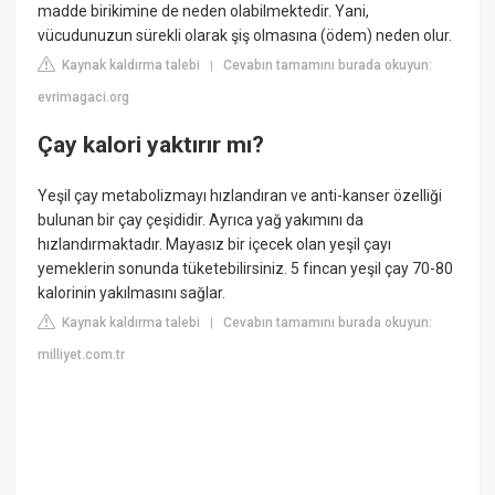
madde birikimine de neden olabilmektedir. Yani,
vücudunuzun sürekli olarak şiş olmasına (ödem) neden olur.
Kaynak kaldırma talebi
Cevabın tamamını burada okuyun:
|
evrimagaci.org
Çay kalori yaktırır mı?
Yeşil çay metabolizmayı hızlandıran ve anti-kanser özelliği
bulunan bir çay çeşididir. Ayrıca yağ yakımını da
hızlandırmaktadır. Mayasız bir içecek olan yeşil çayı
yemeklerin sonunda tüketebilirsiniz. 5 fincan yeşil çay 70-80
kalorinin yakılmasını sağlar.
Kaynak kaldırma talebi
Cevabın tamamını burada okuyun:
|
milliyet.com.tr