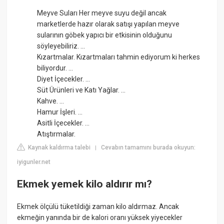
Meyve Suları Her meyve suyu değil ancak
marketlerde hazır olarak satışı yapılan meyve
sularının göbek yapıcı bir etkisinin olduğunu
söyleyebiliriz. ...
Kızartmalar. Kızartmaları tahmin ediyorum ki herkes
biliyordur. ...
Diyet İçecekler. ...
Süt Ürünleri ve Katı Yağlar. ...
Kahve. ...
Hamur İşleri. ...
Asitli İçecekler. ...
Atıştırmalar.
Kaynak kaldırma talebi
Cevabın tamamını burada okuyun:
|
iyigunler.net
Ekmek yemek kilo aldırır mı?
Ekmek ölçülü tüketildiği zaman kilo aldırmaz. Ancak
ekmeğin yanında bir de kalori oranı yüksek yiyecekler