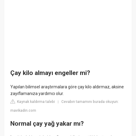
Çay kilo almayı engeller mi?
Yapılan bilimsel araştırmalara göre çay kilo aldırmaz, aksine
zayıflamanıza yardımcı olur.
Kaynak kaldırma talebi
Cevabın tamamını burada okuyun:
|
mavikadin.com
Normal çay yağ yakar mı?