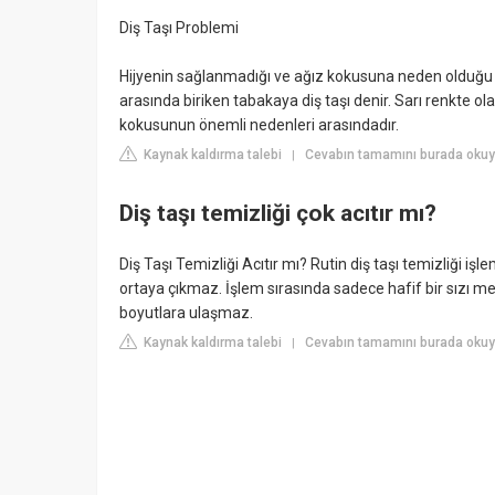
Diş Taşı Problemi
Hijyenin sağlanmadığı ve ağız kokusuna neden olduğu d
arasında biriken tabakaya diş taşı denir. Sarı renkte ol
kokusunun önemli nedenleri arasındadır.
Kaynak kaldırma talebi
Cevabın tamamını burada okuy
|
Diş taşı temizliği çok acıtır mı?
Diş Taşı Temizliği Acıtır mı? Rutin diş taşı temizliği iş
ortaya çıkmaz. İşlem sırasında sadece hafif bir sızı m
boyutlara ulaşmaz.
Kaynak kaldırma talebi
Cevabın tamamını burada okuy
|