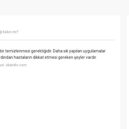
ği kalıcı mı?
da bir temizlenmesi gerektiğidir. Daha sık yapılan uygulamalar
ardından hastaların dikkat etmesi gereken şeyler vardır.
un: okandis.com