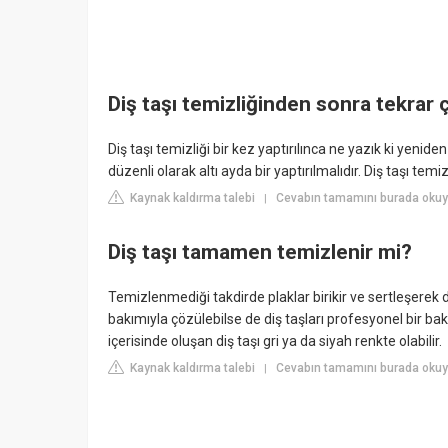
Diş taşı temizliğinden sonra tekrar 
Diş taşı temizliği bir kez yaptırılınca ne yazık ki ye
düzenli olarak altı ayda bir yaptırılmalıdır. Diş taşı temi
Kaynak kaldırma talebi
Cevabın tamamını burada okuy
|
Diş taşı tamamen temizlenir mi?
Temizlenmediği takdirde plaklar birikir ve sertleşerek di
bakımıyla çözülebilse de diş taşları profesyonel bir b
içerisinde oluşan diş taşı gri ya da siyah renkte olabilir.
Kaynak kaldırma talebi
Cevabın tamamını burada okuy
|