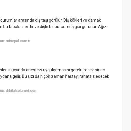
urumlar arasında diş taşı görülür. Diş kökleri ve damak
an bu tabaka serttir ve dişle bir bütünmüş gibi görünür. Ağız
un: minepol.com.tr
lemleri sırasında anestezi uygulanmasını gerektirecek bir acı
eydana gelir. Bu sızı da hiçbir zaman hastayı rahatsız edecek
un: drhilalselamet.com