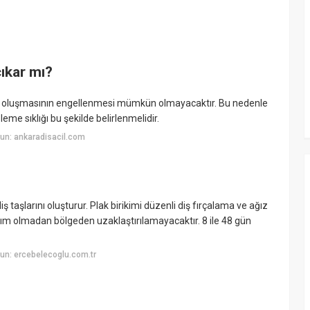
çıkar mı?
niden oluşmasının engellenmesi mümkün olmayacaktır. Bu nedenle
zleme sıklığı bu şekilde belirlenmelidir.
un: ankaradisacil.com
ş taşlarını oluşturur. Plak birikimi düzenli diş fırçalama ve ağız
akım olmadan bölgeden uzaklaştırılamayacaktır. 8 ile 48 gün
un: ercebelecoglu.com.tr