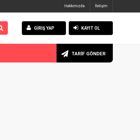
Hakkımızda
İletişim
GİRİŞ YAP
KAYIT OL
TARİF GÖNDER