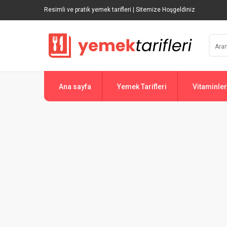
Resimli ve pratik yemek tarifleri | Sitemize Hoşgeldiniz
Ana sayfa
Yemek Tarifleri
Vitaminler