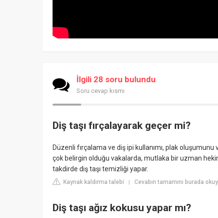
İlgili 28 soru bulundu
Soru cevap kısmı
Diş taşı fırçalayarak geçer mi?
Düzenli fırçalama ve diş ipi kullanımı, plak oluşumunu v
çok belirgin olduğu vakalarda, mutlaka bir uzman hek
takdirde diş taşı temizliği yapar.
Kaynak kaldırma talebi
Cevabın tamamını burada okuy
|
Diş taşı ağız kokusu yapar mı?