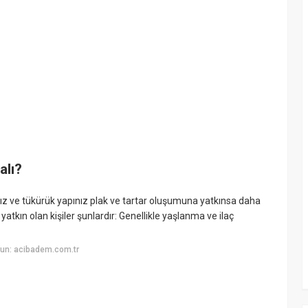
alı?
zınız ve tükürük yapınız plak ve tartar oluşumuna yatkınsa daha
yatkın olan kişiler şunlardır: Genellikle yaşlanma ve ilaç
un: acibadem.com.tr