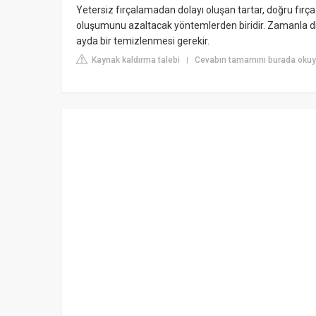
Yetersiz fırçalamadan dolayı oluşan tartar, doğru fırça 
oluşumunu azaltacak yöntemlerden biridir. Zamanla di
ayda bir temizlenmesi gerekir.
Kaynak kaldırma talebi
Cevabın tamamını burada okuy
|