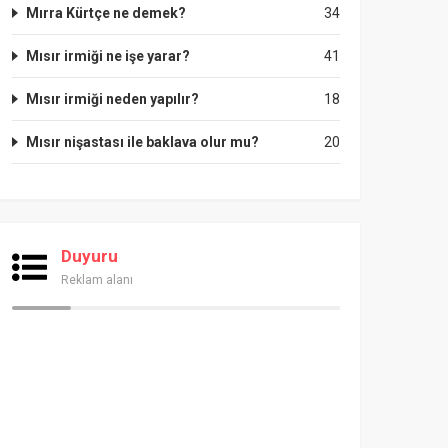
Mırra Kürtçe ne demek?
34
Mısır irmiği ne işe yarar?
41
Mısır irmiği neden yapılır?
18
Mısır nişastası ile baklava olur mu?
20
Duyuru
Reklam alanı