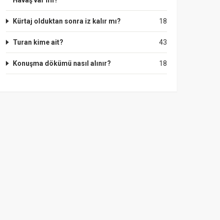
Havaş var mı?
Kürtaj olduktan sonra iz kalır mı?
18
Turan kime ait?
43
Konuşma dökümü nasıl alınır?
18