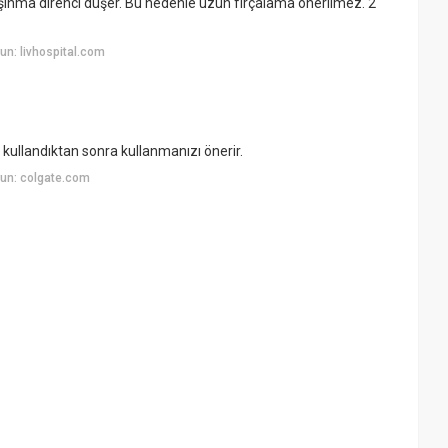
 aşınma direnci düşer. Bu nedenle uzun fırçalama önerilmez. 2
n: livhospital.com
pi kullandıktan sonra kullanmanızı önerir.
un: colgate.com