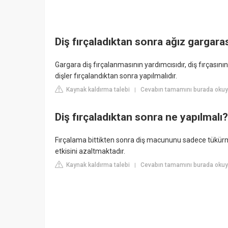
Diş fırçaladıktan sonra ağız gargaras
Gargara diş fırçalanmasının yardımcısıdır, diş fırçasını
dişler fırçalandıktan sonra yapılmalıdır.
Kaynak kaldırma talebi
Cevabın tamamını burada oku
|
Diş fırçaladıktan sonra ne yapılmalı?
Fırçalama bittikten sonra diş macununu sadece tükürm
etkisini azaltmaktadır.
Kaynak kaldırma talebi
Cevabın tamamını burada oku
|