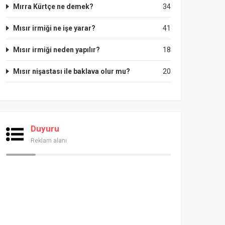
Mırra Kürtçe ne demek?
34
Mısır irmiği ne işe yarar?
41
Mısır irmiği neden yapılır?
18
Mısır nişastası ile baklava olur mu?
20
Duyuru
Reklam alanı