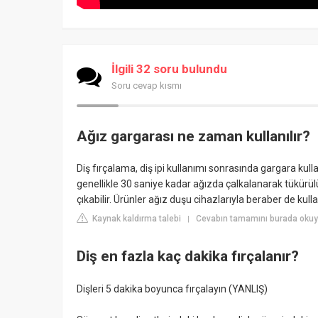
İlgili 32 soru bulundu
Soru cevap kısmı
Ağız gargarası ne zaman kullanılır?
Diş fırçalama, diş ipi kullanımı sonrasında gargara kull
genellikle 30 saniye kadar ağızda çalkalanarak tükürül
çıkabilir. Ürünler ağız duşu cihazlarıyla beraber de kullan
Kaynak kaldırma talebi
Cevabın tamamını burada okuy
|
Diş en fazla kaç dakika fırçalanır?
Dişleri 5 dakika boyunca fırçalayın (YANLIŞ)