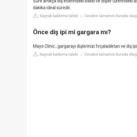
Süre artıkça diş etlerindeki baskı ve dişler üzerindeki
dakika ideal süredir.
Kaynak kaldırma talebi
Cevabın tamamını burada okuyu
|
Önce diş ipi mi gargara mı?
Mayo Clinic , gargarayı dişlerinizi fırçaladıktan ve diş i
Kaynak kaldırma talebi
Cevabın tamamını burada okuy
|