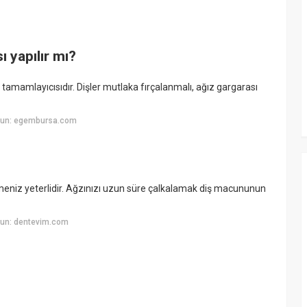
ı yapılır mı?
n tamamlayıcısıdır. Dişler mutlaka fırçalanmalı, ağız gargarası
yun: egembursa.com
eniz yeterlidir. Ağzınızı uzun süre çalkalamak diş macununun
yun: dentevim.com