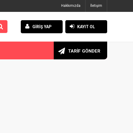
Hakkımızda
İletişim
GİRİŞ YAP
KAYIT OL
TARİF GÖNDER