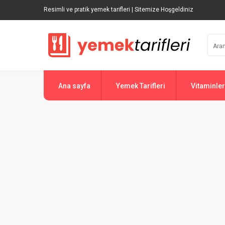
Resimli ve pratik yemek tarifleri | Sitemize Hoşgeldiniz
Ana sayfa
Yemek Tarifleri
Vitaminler