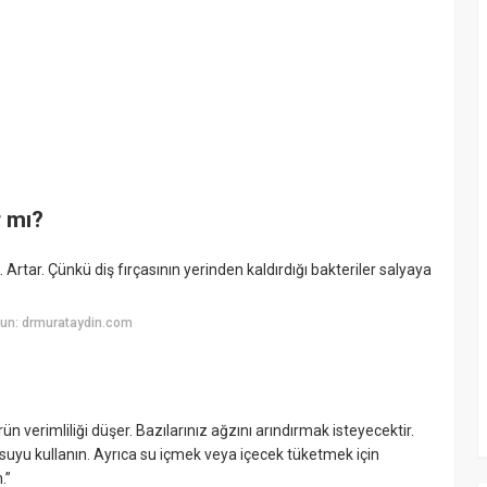
r mı?
 Artar. Çünkü diş fırçasının yerinden kaldırdığı bakteriler salyaya
un: drmurataydin.com
 verimliliği düşer. Bazılarınız ağzını arındırmak isteyecektir.
 suyu kullanın. Ayrıca su içmek veya içecek tüketmek için
.”