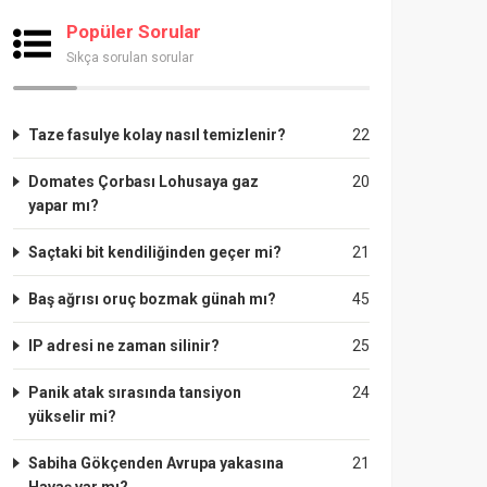
Popüler Sorular
Sıkça sorulan sorular
Taze fasulye kolay nasıl temizlenir?
22
Domates Çorbası Lohusaya gaz
20
yapar mı?
Saçtaki bit kendiliğinden geçer mi?
21
Baş ağrısı oruç bozmak günah mı?
45
IP adresi ne zaman silinir?
25
Panik atak sırasında tansiyon
24
yükselir mi?
Sabiha Gökçenden Avrupa yakasına
21