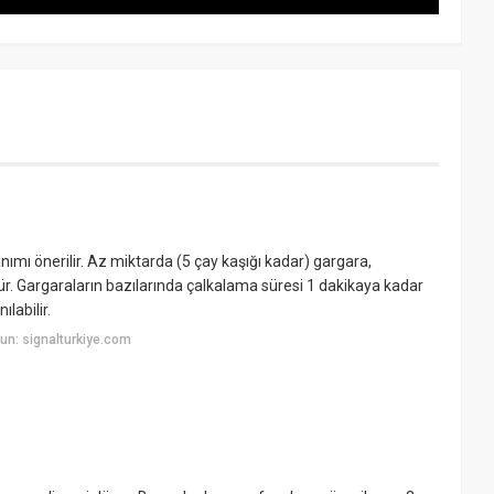
anımı önerilir. Az miktarda (5 çay kaşığı kadar) gargara,
ür. Gargaraların bazılarında çalkalama süresi 1 dakikaya kadar
ılabilir.
un: signalturkiye.com