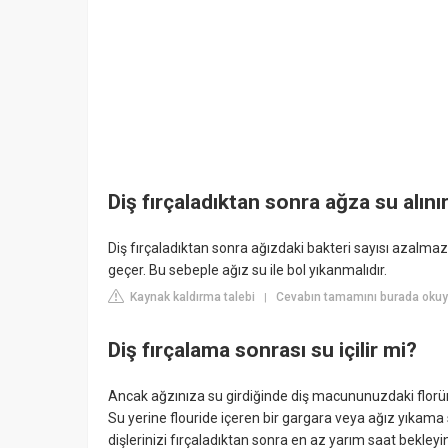
Diş fırçaladıktan sonra ağza su alını
Diş fırçaladıktan sonra ağızdaki bakteri sayısı azalmaz.
geçer. Bu sebeple ağız su ile bol yıkanmalıdır.
Kaynak kaldırma talebi
Cevabın tamamını burada okuy
|
Diş fırçalama sonrası su içilir mi?
Ancak ağzınıza su girdiğinde diş macununuzdaki florürün
Su yerine flouride içeren bir gargara veya ağız yıkama
dişlerinizi fırçaladıktan sonra en az yarım saat bekleyin