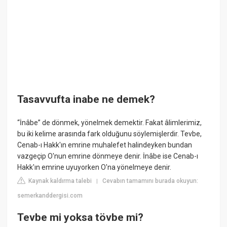
Tasavvufta inabe ne demek?
“İnâbe” de dönmek, yönelmek demektir. Fakat âlimlerimiz,
bu iki kelime arasında fark olduğunu söylemişlerdir. Tevbe,
Cenab-ı Hakk'ın emrine muhalefet halindeyken bundan
vazgeçip O'nun emrine dönmeye denir. İnâbe ise Cenab-ı
Hakk'ın emrine uyuyorken O'na yönelmeye denir.
Kaynak kaldırma talebi
Cevabın tamamını burada okuyun:
|
semerkanddergisi.com
Tevbe mi yoksa tövbe mi?