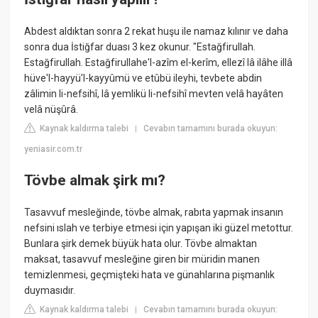
Abdest aldıktan sonra 2 rekat huşu ile namaz kılınır ve daha
sonra dua İstiğfar duası 3 kez okunur. "Estağfirullah.
Estağfirullah. Estağfirullahe'l-azîm el-kerîm, ellezî lâ ilâhe illâ
hüve'l-hayyü'l-kayyûmü ve etûbü ileyhi, tevbete abdin
zâlimin li-nefsihî, lâ yemlikü li-nefsihî mevten velâ hayâten
velâ nüşûrâ.
Kaynak kaldırma talebi
Cevabın tamamını burada okuyun:
|
yeniasir.com.tr
Tövbe almak şirk mı?
Tasavvuf mesleğinde, tövbe almak, rabıta yapmak insanın
nefsini ıslah ve terbiye etmesi için yapışan iki güzel metottur.
Bunlara şirk demek büyük hata olur. Tövbe almaktan
maksat, tasavvuf mesleğine giren bir müridin manen
temizlenmesi, geçmişteki hata ve günahlarına pişmanlık
duymasıdır.
Kaynak kaldırma talebi
Cevabın tamamını burada okuyun:
|