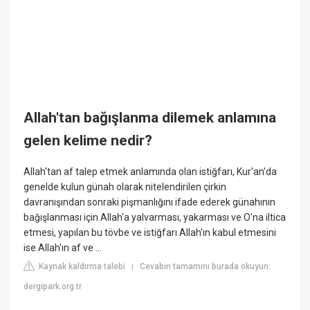
Allah'tan bağışlanma dilemek anlamına
gelen kelime nedir?
Allah'tan af talep etmek anlamında olan istiğfarı, Kur'an'da
genelde kulun günah olarak nitelendirilen çirkin
davranışından sonraki pişmanlığını ifade ederek günahının
bağışlanması için Allah'a yalvarması, yakarması ve O'na iltica
etmesi, yapılan bu tövbe ve istiğfarı Allah'ın kabul etmesini
ise Allah'ın af ve ...
Kaynak kaldırma talebi
Cevabın tamamını burada okuyun:
|
dergipark.org.tr