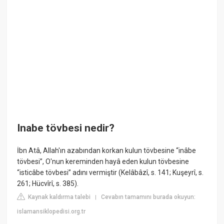
Inabe tövbesi nedir?
İbn Atâ, Allah'ın azabından korkan kulun tövbesine “inâbe
tövbesi”, O'nun kereminden hayâ eden kulun tövbesine
“isticâbe tövbesi” adını vermiştir (Kelâbâzî, s. 141; Kuşeyrî, s.
261; Hücvîrî, s. 385).
Kaynak kaldırma talebi
Cevabın tamamını burada okuyun:
|
islamansiklopedisi.org.tr