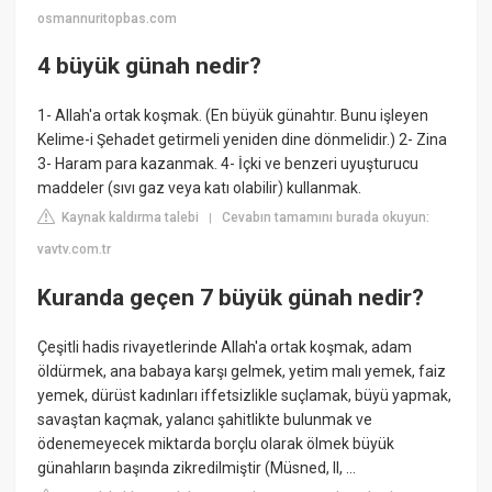
osmannuritopbas.com
4 büyük günah nedir?
1- Allah'a ortak koşmak. (En büyük günahtır. Bunu işleyen
Kelime-i Şehadet getirmeli yeniden dine dönmelidir.) 2- Zina
3- Haram para kazanmak. 4- İçki ve benzeri uyuşturucu
maddeler (sıvı gaz veya katı olabilir) kullanmak.
Kaynak kaldırma talebi
Cevabın tamamını burada okuyun:
|
vavtv.com.tr
Kuranda geçen 7 büyük günah nedir?
Çeşitli hadis rivayetlerinde Allah'a ortak koşmak, adam
öldürmek, ana babaya karşı gelmek, yetim malı yemek, faiz
yemek, dürüst kadınları iffetsizlikle suçlamak, büyü yapmak,
savaştan kaçmak, yalancı şahitlikte bulunmak ve
ödenemeyecek miktarda borçlu olarak ölmek büyük
günahların başında zikredilmiştir (Müsned, II, ...