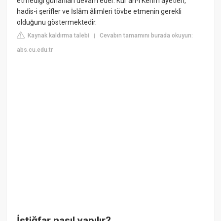
etmediği günahları devam eder. Kur'ân-ı Kerîm âyetleri,
hadîs-i şerîfler ve İslâm âlimleri tövbe etmenin gerekli
olduğunu göstermektedir.
Kaynak kaldırma talebi
Cevabın tamamını burada okuyun:
|
abs.cu.edu.tr
İstiğfar nasıl yapılır?