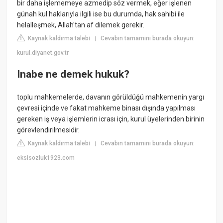
bir daha işlememeye azmedip söz vermek, eğer işlenen
günah kul haklarıyla ilgili ise bu durumda, hak sahibi ile
helalleşmek, Allah'tan af dilemek gerekir.
Kaynak kaldırma talebi
Cevabın tamamını burada okuyun:
|
kurul.diyanet.gov.tr
Inabe ne demek hukuk?
toplu mahkemelerde, davanın görüldüğü mahkemenin yargı
çevresi içinde ve fakat mahkeme binası dışında yapılması
gereken iş veya işlemlerin icrası için, kurul üyelerinden birinin
görevlendirilmesidir.
Kaynak kaldırma talebi
Cevabın tamamını burada okuyun:
|
eksisozluk1923.com