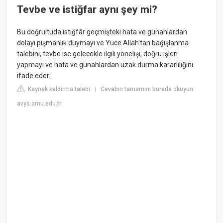
Tevbe ve istiğfar aynı şey mi?
Bu doğrultuda istiğfâr geçmişteki hata ve günahlardan
dolayı pişmanlık duymayı ve Yüce Allah'tan bağışlanma
talebini, tevbe ise gelecekle ilgili yönelişi, doğru işleri
yapmayı ve hata ve günahlardan uzak durma kararlılığını
ifade eder.
Kaynak kaldırma talebi
Cevabın tamamını burada okuyun:
|
avys.omu.edu.tr