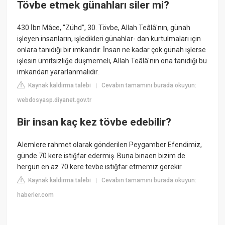
Tövbe etmek günahları siler mi?
430 İbn Mâce, “Zühd”, 30. Tövbe, Allah Teâlâ'nın, günah
işleyen insanların, işledikleri günahlar- dan kurtulmaları için
onlara tanıdığı bir imkandır. İnsan ne kadar çok günah işlerse
işlesin ümitsizliğe düşmemeli, Allah Teâlâ'nın ona tanıdığı bu
imkandan yararlanmalıdır.
Kaynak kaldırma talebi
Cevabın tamamını burada okuyun:
|
webdosyasp.diyanet.gov.tr
Bir insan kaç kez tövbe edebilir?
Alemlere rahmet olarak gönderilen Peygamber Efendimiz,
günde 70 kere istiğfar edermiş. Buna binaen bizim de
hergün en az 70 kere tevbe istiğfar etmemiz gerekir.
Kaynak kaldırma talebi
Cevabın tamamını burada okuyun:
|
haberler.com