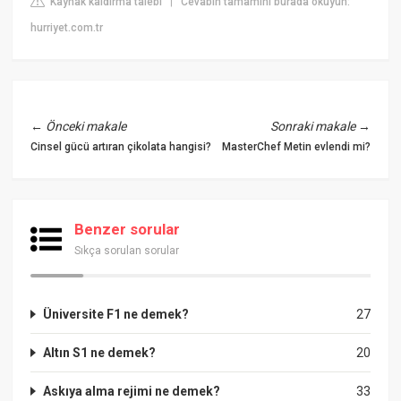
Kaynak kaldırma talebi
Cevabın tamamını burada okuyun:
|
hurriyet.com.tr
←
Önceki makale
Sonraki makale
→
Cinsel gücü artıran çikolata hangisi?
MasterChef Metin evlendi mi?
Benzer sorular
Sıkça sorulan sorular
Üniversite F1 ne demek?
27
Altın S1 ne demek?
20
Askıya alma rejimi ne demek?
33