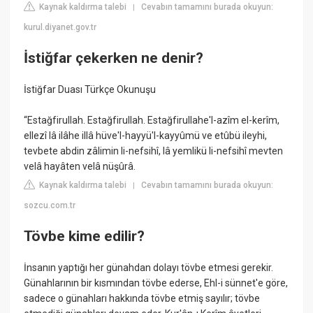
Kaynak kaldırma talebi
Cevabın tamamını burada okuyun:
|
kurul.diyanet.gov.tr
İstiğfar çekerken ne denir?
İstiğfar Duası Türkçe Okunuşu
“Estağfirullah. Estağfirullah. Estağfirullahe'l-azîm el-kerîm,
ellezî lâ ilâhe illâ hüve'l-hayyü'l-kayyûmü ve etûbü ileyhi,
tevbete abdin zâlimin li-nefsihî, lâ yemlikü li-nefsihî mevten
velâ hayâten velâ nüşûrâ.
Kaynak kaldırma talebi
Cevabın tamamını burada okuyun:
|
sozcu.com.tr
Tövbe kime edilir?
İnsanın yaptığı her günahdan dolayı tövbe etmesi gerekir.
Günahlarının bir kısmından tövbe ederse, Ehl-i sünnet'e göre,
sadece o günahları hakkında tövbe etmiş sayılır; tövbe