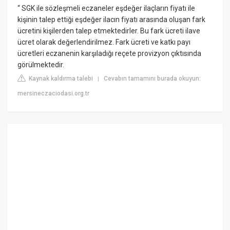
“ SGK ile sözleşmeli eczaneler eşdeğer ilaçların fiyatı ile
kişinin talep ettiği eşdeğer ilacın fiyatı arasında oluşan fark
ücretini kişilerden talep etmektedirler. Bu fark ücreti ilave
ücret olarak değerlendirilmez. Fark ücreti ve katkı payı
ücretleri eczanenin karşıladığı reçete provizyon çıktısında
görülmektedir.
Kaynak kaldırma talebi
Cevabın tamamını burada okuyun:
|
mersineczaciodasi.org.tr