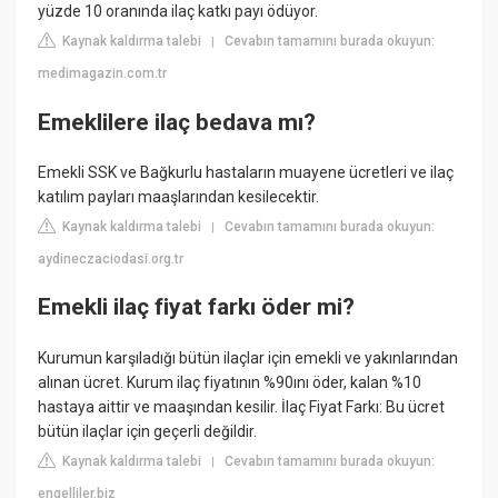
yüzde 10 oranında ilaç katkı payı ödüyor.
Kaynak kaldırma talebi
Cevabın tamamını burada okuyun:
|
medimagazin.com.tr
Emeklilere ilaç bedava mı?
Emekli SSK ve Bağkurlu hastaların muayene ücretleri ve ilaç
katılım payları maaşlarından kesilecektir.
Kaynak kaldırma talebi
Cevabın tamamını burada okuyun:
|
aydineczaciodasi.org.tr
Emekli ilaç fiyat farkı öder mi?
Kurumun karşıladığı bütün ilaçlar için emekli ve yakınlarından
alınan ücret. Kurum ilaç fiyatının %90ını öder, kalan %10
hastaya aittir ve maaşından kesilir. İlaç Fiyat Farkı: Bu ücret
bütün ilaçlar için geçerli değildir.
Kaynak kaldırma talebi
Cevabın tamamını burada okuyun:
|
engelliler.biz