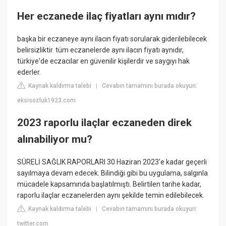
Her eczanede ilaç fiyatları aynı mıdır?
başka bir eczaneye aynı ilacın fiyatı sorularak giderilebilecek
belirsizliktir. tüm eczanelerde aynı ilacın fiyatı aynıdır,
türkiye'de eczacılar en güvenilir kişilerdir ve saygıyı hak
ederler.
Kaynak kaldırma talebi
Cevabın tamamını burada okuyun:
|
eksisozluk1923.com
2023 raporlu ilaçlar eczaneden direk
alınabiliyor mu?
SÜRELİ SAĞLIK RAPORLARI 30 Haziran 2023'e kadar geçerli
sayılmaya devam edecek. Bilindiği gibi bu uygulama, salgınla
mücadele kapsamında başlatılmıştı. Belirtilen tarihe kadar,
raporlu ilaçlar eczanelerden aynı şekilde temin edilebilecek.
Kaynak kaldırma talebi
Cevabın tamamını burada okuyun:
|
twitter.com