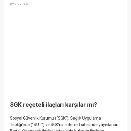
pwc.com.tr
SGK reçeteli ilaçları karşılar mı?
Sosyal Güvenlik Kurumu (“SGK”), Sağlık Uygulama
Tebliği'nde (“SUT”) ve SGK'nın internet sitesinde yayınlanan
Bedeli Ödenecek İlaçlar Listesi'nde bulunan ilaçların