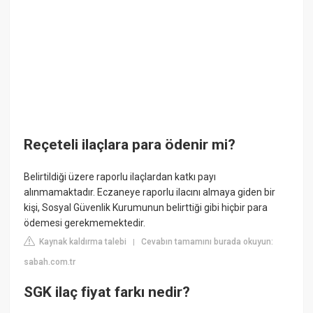
Reçeteli ilaçlara para ödenir mi?
Belirtildiği üzere raporlu ilaçlardan katkı payı
alınmamaktadır. Eczaneye raporlu ilacını almaya giden bir
kişi, Sosyal Güvenlik Kurumunun belirttiği gibi hiçbir para
ödemesi gerekmemektedir.
Kaynak kaldırma talebi
Cevabın tamamını burada okuyun:
|
sabah.com.tr
SGK ilaç fiyat farkı nedir?