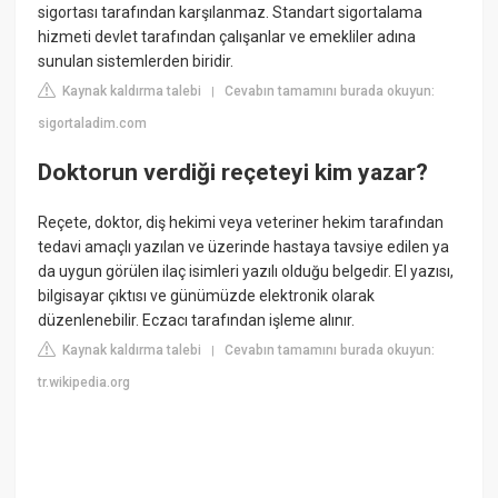
sigortası tarafından karşılanmaz. Standart sigortalama
hizmeti devlet tarafından çalışanlar ve emekliler adına
sunulan sistemlerden biridir.
Kaynak kaldırma talebi
Cevabın tamamını burada okuyun:
|
sigortaladim.com
Doktorun verdiği reçeteyi kim yazar?
Reçete, doktor, diş hekimi veya veteriner hekim tarafından
tedavi amaçlı yazılan ve üzerinde hastaya tavsiye edilen ya
da uygun görülen ilaç isimleri yazılı olduğu belgedir. El yazısı,
bilgisayar çıktısı ve günümüzde elektronik olarak
düzenlenebilir. Eczacı tarafından işleme alınır.
Kaynak kaldırma talebi
Cevabın tamamını burada okuyun:
|
tr.wikipedia.org