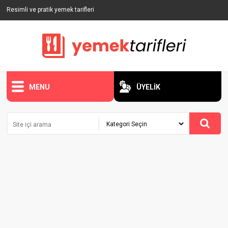
Resimli ve pratik yemek tarifleri
MENU
ÜYELİK