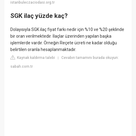
istanbuleczaciodasi.org.tr
SGK ilaç yüzde kaç?
Dolayısıyla SGK ilaç fiyat farkı nedir için %10 ve %20 şeklinde
bir oran verilmektedir. İlaçlar üzerinden yapılan başka
işlemlerde vardır. Örneğin Reçete ücreti ne kadar olduğu
belirtilen oranla hesaplanmaktadır.
Kaynak kaldırma talebi
Cevabın tamamını burada okuyun:
|
sabah.com.tr