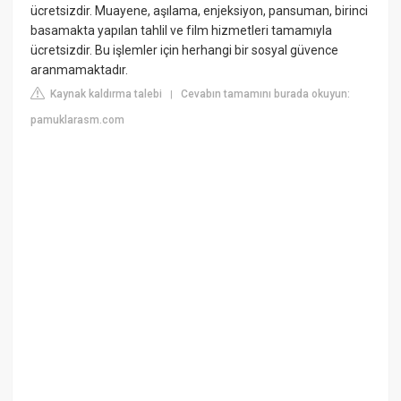
ücretsizdir. Muayene, aşılama, enjeksiyon, pansuman, birinci
basamakta yapılan tahlil ve film hizmetleri tamamıyla
ücretsizdir. Bu işlemler için herhangi bir sosyal güvence
aranmamaktadır.
Kaynak kaldırma talebi
Cevabın tamamını burada okuyun:
|
pamuklarasm.com