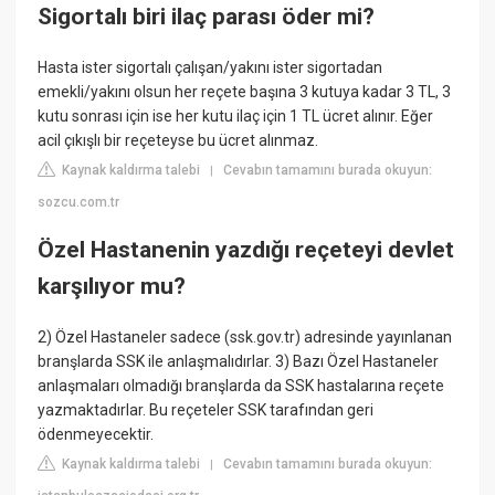
Sigortalı biri ilaç parası öder mi?
Hasta ister sigortalı çalışan/yakını ister sigortadan
emekli/yakını olsun her reçete başına 3 kutuya kadar 3 TL, 3
kutu sonrası için ise her kutu ilaç için 1 TL ücret alınır. Eğer
acil çıkışlı bir reçeteyse bu ücret alınmaz.
Kaynak kaldırma talebi
Cevabın tamamını burada okuyun:
|
sozcu.com.tr
Özel Hastanenin yazdığı reçeteyi devlet
karşılıyor mu?
2) Özel Hastaneler sadece (ssk.gov.tr) adresinde yayınlanan
branşlarda SSK ile anlaşmalıdırlar. 3) Bazı Özel Hastaneler
anlaşmaları olmadığı branşlarda da SSK hastalarına reçete
yazmaktadırlar. Bu reçeteler SSK tarafından geri
ödenmeyecektir.
Kaynak kaldırma talebi
Cevabın tamamını burada okuyun:
|