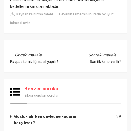
bedellerini karşılamaktadır.
Kaynak kaldırma talebi
Cevabın tamamını burada okuyun:
|
tahanci.av.tr
←
Önceki makale
Sonraki makale
→
Paspas temizliği nasıl yapılır?
Sarı tik kime verilir?
Benzer sorular
Sıkça sorulan sorular
Gözlük alırken devlet ne kadarını
39
karşılıyor?