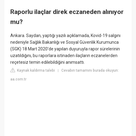
Raporlu ilaçlar direk eczaneden alınıyor
mu?
Ankara. Saydan, yaptığı yazılı açıklamada, Kovid-19 salgını
nedeniyle Sağlık Bakanlığı ve Sosyal Güvenlik Kurumunca
(SGK) 18 Mart 2020'de yapılan duyuruyla rapor sürelerinin
uzatıldığını, bu raporlara istinaden ilaçların eczanelerden
reçetesiz temin edilebildiğini anımsattı.
Kaynak kaldırma talebi
Cevabın tamamını burada okuyun:
|
aa.com.tr