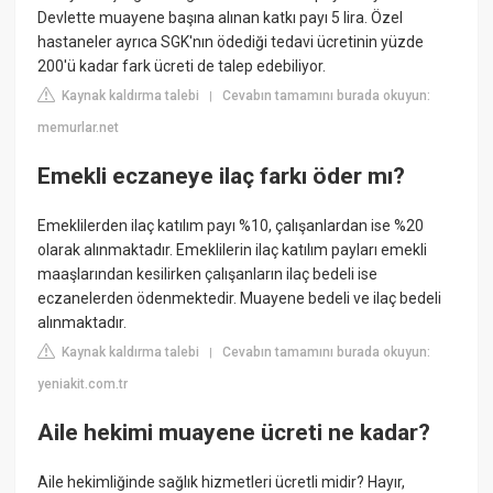
Devlette muayene başına alınan katkı payı 5 lira. Özel
hastaneler ayrıca SGK'nın ödediği tedavi ücretinin yüzde
200'ü kadar fark ücreti de talep edebiliyor.
Kaynak kaldırma talebi
Cevabın tamamını burada okuyun:
|
memurlar.net
Emekli eczaneye ilaç farkı öder mı?
Emeklilerden ilaç katılım payı %10, çalışanlardan ise %20
olarak alınmaktadır. Emeklilerin ilaç katılım payları emekli
maaşlarından kesilirken çalışanların ilaç bedeli ise
eczanelerden ödenmektedir. Muayene bedeli ve ilaç bedeli
alınmaktadır.
Kaynak kaldırma talebi
Cevabın tamamını burada okuyun:
|
yeniakit.com.tr
Aile hekimi muayene ücreti ne kadar?
Aile hekimliğinde sağlık hizmetleri ücretli midir? Hayır,