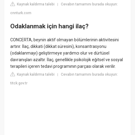
Kaynak kaldırma talebi
Cevabın tamamını burada okuyun:
|
cnnturk.com
Odaklanmak için hangi ilaç?
CONCERTA, beynin aktif olmayan bölümlerinin aktivitesini
artırır. İlaç, dikkati (dikkat süresini), konsantrasyonu
(odaklanmayı) geliştirmeye yardımcı olur ve dürtüsel
davranışları azaltır. İlaç, genellikle psikolojik eğitsel ve sosyal
terapileri içeren tedavi programının parçası olarak verilir.
Kaynak kaldırma talebi
Cevabın tamamını burada okuyun:
|
titck.gov.tr