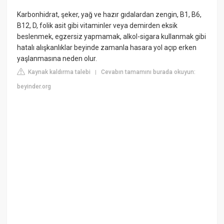
Karbonhidrat, şeker, yağ ve hazır gıdalardan zengin, B1, B6,
B12, D, folik asit gibi vitaminler veya demirden eksik
beslenmek, egzersiz yapmamak, alkol-sigara kullanmak gibi
hatalı alışkanlıklar beyinde zamanla hasara yol açıp erken
yaşlanmasına neden olur.
Kaynak kaldırma talebi
Cevabın tamamını burada okuyun:
|
beyinder.org