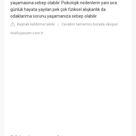
yaşamasına sebep olabilir. Psikolojik nedenlerin yanı sıra
günlük hayata yayılan pek çok fiziksel alışkanlık da
odaklanma sorunu yaşamanıza sebep olabilir.
Kaynak kaldırma talebi
Cevabın tamamını burada okuyun:
|
mutluyasam.com.tr