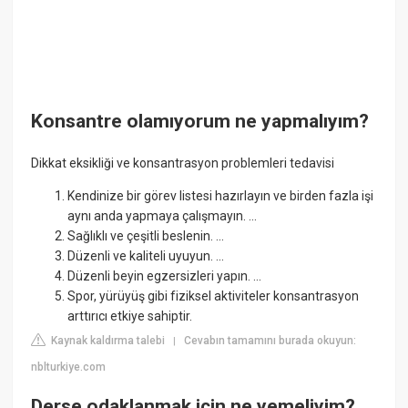
Konsantre olamıyorum ne yapmalıyım?
Dikkat eksikliği ve konsantrasyon problemleri tedavisi
Kendinize bir görev listesi hazırlayın ve birden fazla işi
aynı anda yapmaya çalışmayın. ...
Sağlıklı ve çeşitli beslenin. ...
Düzenli ve kaliteli uyuyun. ...
Düzenli beyin egzersizleri yapın. ...
Spor, yürüyüş gibi fiziksel aktiviteler konsantrasyon
arttırıcı etkiye sahiptir.
Kaynak kaldırma talebi
Cevabın tamamını burada okuyun:
|
nblturkiye.com
Derse odaklanmak için ne yemeliyim?