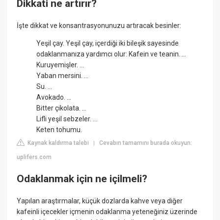
Dikkati ne artırır?
İşte dikkat ve konsantrasyonunuzu artıracak besinler:
Yeşil çay. Yeşil çay, içerdiği iki bileşik sayesinde
odaklanmanıza yardımcı olur: Kafein ve teanin. ...
Kuruyemişler. ...
Yaban mersini. ...
Su. ...
Avokado. ...
Bitter çikolata. ...
Lifli yeşil sebzeler. ...
Keten tohumu.
Kaynak kaldırma talebi
Cevabın tamamını burada okuyun:
|
uplifers.com
Odaklanmak için ne içilmeli?
Yapılan araştırmalar, küçük dozlarda kahve veya diğer
kafeinli içecekler içmenin odaklanma yeteneğiniz üzerinde