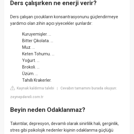
Ders çalışırken ne enerji verir?
Ders çalışan çocukların konsantrasyonunu güçlendirmeye
yardımcı olan zihin açıcı yiyecekler şunlardır:
Kuruyemişler. ...
Bitter Çikolata. ...
Muz. ...
Keten Tohumu. ...
Yoğurt. ...
Brokoli. ...
Üzüm. ...
Tahıllı Krakerler.
Kaynak kaldırma talebi
Cevabın tamamını burada okuyun:
|
zeynepdereli.com.tr
Beyin neden Odaklanmaz?
Takıntılar, depresyon, devamlı olarak sinirlilik hali, gerginlik,
stres gibi psikolojik nedenler kişinin odaklanma güçlüğü