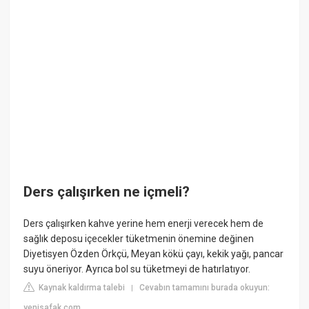
Ders çalışırken ne içmeli?
Ders çalışırken kahve yerine hem enerji verecek hem de
sağlık deposu içecekler tüketmenin önemine değinen
Diyetisyen Özden Örkçü, Meyan kökü çayı, kekik yağı, pancar
suyu öneriyor. Ayrıca bol su tüketmeyi de hatırlatıyor.
Kaynak kaldırma talebi
Cevabın tamamını burada okuyun:
|
yenisafak.com