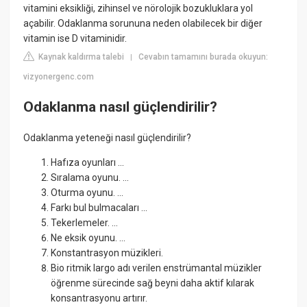
vitamini eksikliği, zihinsel ve nörolojik bozukluklara yol
açabilir. Odaklanma sorununa neden olabilecek bir diğer
vitamin ise D vitaminidir.
Kaynak kaldırma talebi
Cevabın tamamını burada okuyun:
|
vizyonergenc.com
Odaklanma nasıl güçlendirilir?
Odaklanma yeteneği nasıl güçlendirilir?
Hafıza oyunları ...
Sıralama oyunu. ...
Oturma oyunu. ...
Farkı bul bulmacaları ...
Tekerlemeler. ...
Ne eksik oyunu. ...
Konstantrasyon müzikleri.
Bio ritmik largo adı verilen enstrümantal müzikler
öğrenme sürecinde sağ beyni daha aktif kılarak
konsantrasyonu artırır.