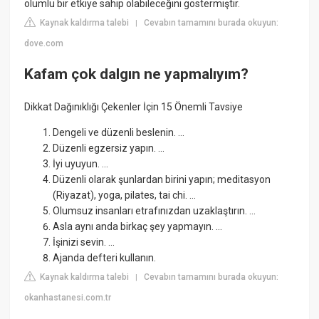
olumlu bir etkiye sahip olabileceğini göstermiştir.
Kaynak kaldırma talebi
Cevabın tamamını burada okuyun:
|
dove.com
Kafam çok dalgın ne yapmalıyım?
Dikkat Dağınıklığı Çekenler İçin 15 Önemli Tavsiye
Dengeli ve düzenli beslenin. ...
Düzenli egzersiz yapın. ...
İyi uyuyun. ...
Düzenli olarak şunlardan birini yapın; meditasyon
(Riyazat), yoga, pilates, tai chi. ...
Olumsuz insanları etrafınızdan uzaklaştırın. ...
Asla aynı anda birkaç şey yapmayın. ...
İşinizi sevin. ...
Ajanda defteri kullanın.
Kaynak kaldırma talebi
Cevabın tamamını burada okuyun:
|
okanhastanesi.com.tr