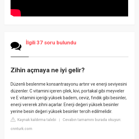
İlgili 37 soru bulundu
Zihin açmaya ne iyi gelir?
Düzenli beslenme konsantrasyonu artırır ve enerji seviyesini
düzenler. C vitamini içeren çilek, kivi, portakal gibi meyveler
ve E vitamini içeriği yüksek badem, ceviz, fındık gibi besinler,
enerji vererek zihni açarlar. Enerji değeri yüksek besinler
yerine besin değeri yüksek besinler tercih edilmelidir.
Kaynak kaldırma talebi
Cevabın tamamını burada okuyun:
|
cnnturk.com