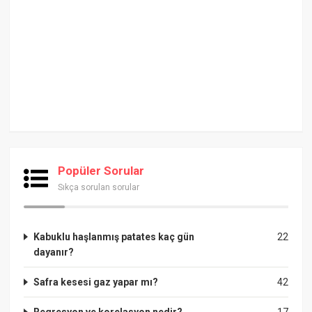
Popüler Sorular
Sıkça sorulan sorular
Kabuklu haşlanmış patates kaç gün
22
dayanır?
Safra kesesi gaz yapar mı?
42
Regresyon ve korelasyon nedir?
17