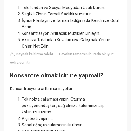
Telefondan ve Sosyal Medyadan Uzak Durun. ...
Sağlıklı Zihnin Temeli Sağlıklı Vücuttur. ...
İşinizi Planlayın ve Tamamladığınızda Kendinize Ödül
Verin. ...
Konsantrasyon Artıracak Müzikler Dinleyin. ...
Aklınıza Takılanları Kovalamaya Çalışmak Yerine
Onları Not Edin.
Kaynak kaldırma talebi
Cevabın tamamını burada okuyun:
|
eofis.com.tr
Konsantre olmak icin ne yapmali?
Konsantrasyonu arttırmanın yolları
Tek nokta çalışması yapın. Oturma
pozisyonundayken, sağ elinize kaleminizi alıp
kolunuzu uzatın. ...
Algı testi yapın. ...
Sanal ağaç uygulamasını kullanın. ...