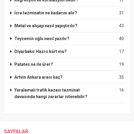
İcra tazminatın ne kadarını alır?
31
Metal ve ahşap nasıl yapıştırılır?
43
Teyzemin oğlu nasıl yazılır?
40
Diyarbakır Hazro kürt mu?
17
Patates ne ile ürer?
19
Artvin Ankara arası kaç?
35
Yaralamalı trafik kazası tazminat
16
davasında hangi zararlar istenebilir?
SAYFALAR