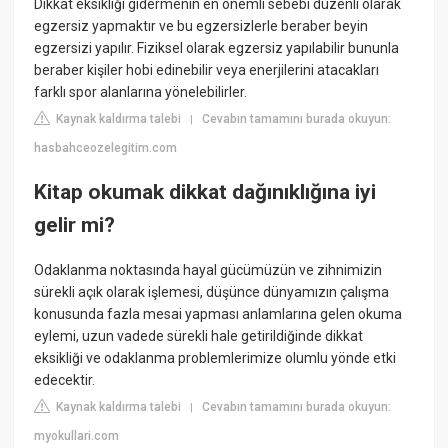
Dikkat eksikliği gidermenin en önemli sebebi düzenli olarak
egzersiz yapmaktır ve bu egzersizlerle beraber beyin
egzersizi yapılır. Fiziksel olarak egzersiz yapılabilir bununla
beraber kişiler hobi edinebilir veya enerjilerini atacakları
farklı spor alanlarına yönelebilirler.
Kaynak kaldırma talebi
Cevabın tamamını burada okuyun:
|
hasbahceozelegitim.com
Kitap okumak dikkat dağınıklığına iyi
gelir mi?
Odaklanma noktasında hayal gücümüzün ve zihnimizin
sürekli açık olarak işlemesi, düşünce dünyamızın çalışma
konusunda fazla mesai yapması anlamlarına gelen okuma
eylemi, uzun vadede sürekli hale getirildiğinde dikkat
eksikliği ve odaklanma problemlerimize olumlu yönde etki
edecektir.
Kaynak kaldırma talebi
Cevabın tamamını burada okuyun:
|
myokullari.com