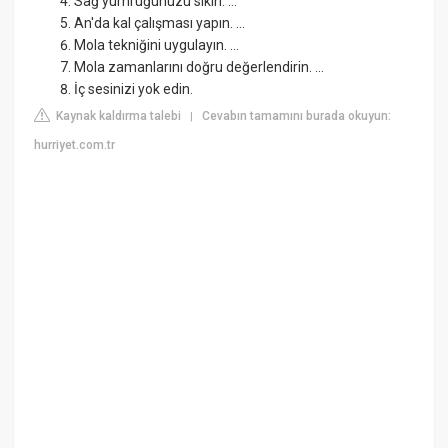
Sağ yumruğunuzu sıkın. ...
An'da kal çalışması yapın. ...
Mola tekniğini uygulayın. ...
Mola zamanlarını doğru değerlendirin. ...
İç sesinizi yok edin.
Kaynak kaldırma talebi
Cevabın tamamını burada okuyun:
|
hurriyet.com.tr