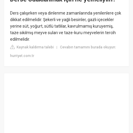
Ders çalışırken veya dinlenme zamanlarında yenilenlere çok
dikkat edilmelidir. Şekerli ve yağlı besinler, gazlı içecekler
yerine süt, yoğurt, sütlü tatlılar, kavrulmamış kuruyemiş,
taze sıkılmış meyve suları ve taze-kuru meyvelerin tercih
edilmelidir.
Kaynak kaldırma talebi
Cevabın tamamını burada okuyun:
|
hurriyet.com.tr