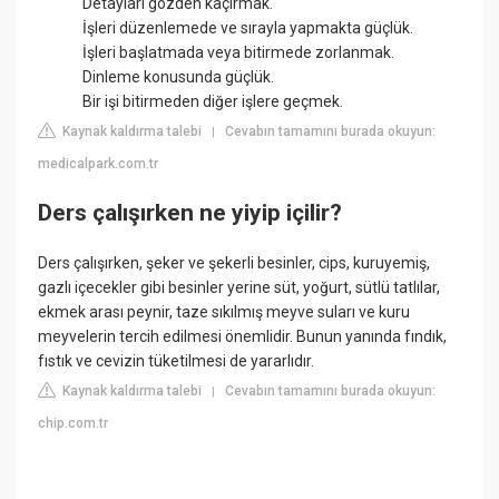
Detayları gözden kaçırmak.
İşleri düzenlemede ve sırayla yapmakta güçlük.
İşleri başlatmada veya bitirmede zorlanmak.
Dinleme konusunda güçlük.
Bir işi bitirmeden diğer işlere geçmek.
Kaynak kaldırma talebi
Cevabın tamamını burada okuyun:
|
medicalpark.com.tr
Ders çalışırken ne yiyip içilir?
Ders çalışırken, şeker ve şekerli besinler, cips, kuruyemiş,
gazlı içecekler gibi besinler yerine süt, yoğurt, sütlü tatlılar,
ekmek arası peynir, taze sıkılmış meyve suları ve kuru
meyvelerin tercih edilmesi önemlidir. Bunun yanında fındık,
fıstık ve cevizin tüketilmesi de yararlıdır.
Kaynak kaldırma talebi
Cevabın tamamını burada okuyun:
|
chip.com.tr