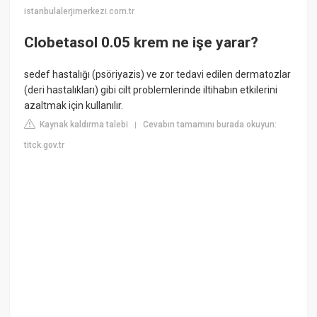
istanbulalerjimerkezi.com.tr
Clobetasol 0.05 krem ne işe yarar?
sedef hastalığı (psöriyazis) ve zor tedavi edilen dermatozlar
(deri hastalıkları) gibi cilt problemlerinde iltihabın etkilerini
azaltmak için kullanılır.
Kaynak kaldırma talebi
Cevabın tamamını burada okuyun:
|
titck.gov.tr