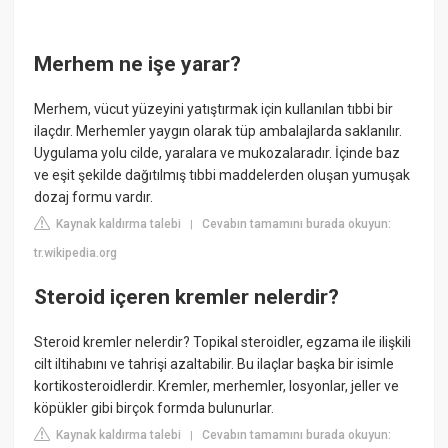
Merhem ne işe yarar?
Merhem, vücut yüzeyini yatıştırmak için kullanılan tıbbi bir
ilaçdır. Merhemler yaygın olarak tüp ambalajlarda saklanılır.
Uygulama yolu cilde, yaralara ve mukozalaradır. İçinde baz
ve eşit şekilde dağıtılmış tıbbi maddelerden oluşan yumuşak
dozaj formu vardır.
Kaynak kaldırma talebi
Cevabın tamamını burada okuyun:
|
tr.wikipedia.org
Steroid içeren kremler nelerdir?
Steroid kremler nelerdir? Topikal steroidler, egzama ile ilişkili
cilt iltihabını ve tahrişi azaltabilir. Bu ilaçlar başka bir isimle
kortikosteroidlerdir. Kremler, merhemler, losyonlar, jeller ve
köpükler gibi birçok formda bulunurlar.
Kaynak kaldırma talebi
Cevabın tamamını burada okuyun:
|