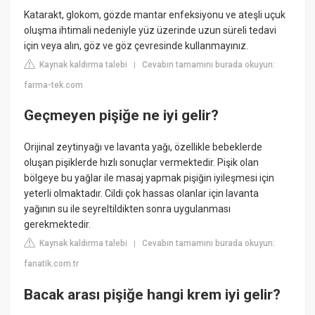
Katarakt, glokom, gözde mantar enfeksiyonu ve ateşli uçuk
oluşma ihtimali nedeniyle yüz üzerinde uzun süreli tedavi
için veya alın, göz ve göz çevresinde kullanmayınız.
Kaynak kaldırma talebi
Cevabın tamamını burada okuyun:
|
farma-tek.com
Geçmeyen pişiğe ne iyi gelir?
Orijinal zeytinyağı ve lavanta yağı, özellikle bebeklerde
oluşan pişiklerde hızlı sonuçlar vermektedir. Pişik olan
bölgeye bu yağlar ile masaj yapmak pişiğin iyileşmesi için
yeterli olmaktadır. Cildi çok hassas olanlar için lavanta
yağının su ile seyreltildikten sonra uygulanması
gerekmektedir.
Kaynak kaldırma talebi
Cevabın tamamını burada okuyun:
|
fanatik.com.tr
Bacak arası pişiğe hangi krem iyi gelir?