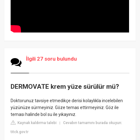
İlgili 27 soru bulundu
DERMOVATE krem yüze sürülür mü?
Doktorunuz tavsiye etmedikçe derisi kolaylıkla incelebilen
yüzünüze sürmeyiniz. Göze temas ettirmeyiniz. Göz ile
teması halinde bol su ile yıkayınız.
Kaynak kaldırma talebi
Cevabın tamamını burada okuyun:
|
titck.gov.tr