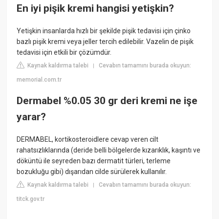
En iyi pişik kremi hangisi yetişkin?
Yetişkin insanlarda hızlı bir şekilde pişik tedavisi için çinko
bazlı pişik kremi veya jeller tercih edilebilir. Vazelin de pişik
tedavisi için etkili bir çözümdür.
Kaynak kaldırma talebi
Cevabın tamamını burada okuyun:
|
memorial.com.tr
Dermabel %0.05 30 gr deri kremi ne işe
yarar?
DERMABEL, kortikosteroidlere cevap veren cilt
rahatsızlıklarında (deride belli bölgelerde kızarıklık, kaşıntı ve
döküntü ile seyreden bazı dermatit türleri, terleme
bozukluğu gibi) dışarıdan cilde sürülerek kullanılır.
Kaynak kaldırma talebi
Cevabın tamamını burada okuyun:
|
titck.gov.tr