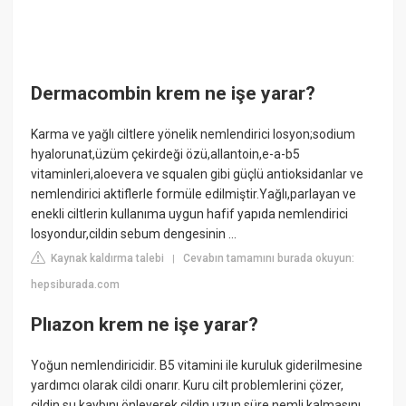
Dermacombin krem ne işe yarar?
Karma ve yağlı ciltlere yönelik nemlendirici losyon;sodium
hyalorunat,üzüm çekirdeği özü,allantoin,e-a-b5
vitaminleri,aloevera ve squalen gibi güçlü antioksidanlar ve
nemlendirici aktiflerle formüle edilmiştir.Yağlı,parlayan ve
enekli ciltlerin kullanıma uygun hafif yapıda nemlendirici
losyondur,cildin sebum dengesinin ...
Kaynak kaldırma talebi
Cevabın tamamını burada okuyun:
|
hepsiburada.com
Plıazon krem ne işe yarar?
Yoğun nemlendiricidir. B5 vitamini ile kuruluk giderilmesine
yardımcı olarak cildi onarır. Kuru cilt problemlerini çözer,
cildin su kaybını önleyerek cildin uzun süre nemli kalmasını