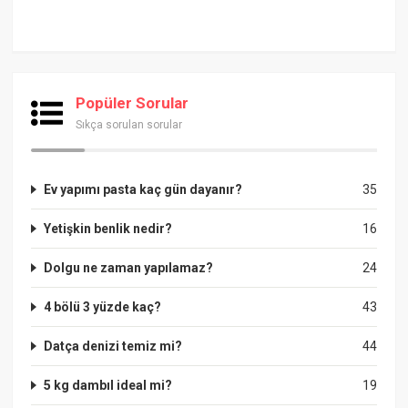
Popüler Sorular
Sıkça sorulan sorular
Ev yapımı pasta kaç gün dayanır?
35
Yetişkin benlik nedir?
16
Dolgu ne zaman yapılamaz?
24
4 bölü 3 yüzde kaç?
43
Datça denizi temiz mi?
44
5 kg dambıl ideal mi?
19