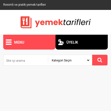
Resimli ve pratik yemek tarifleri
MENU
ÜYELİK