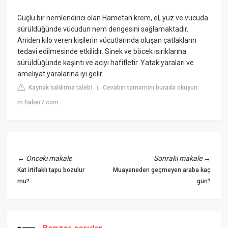
Güçlü bir nemlendirici olan Hametan krem, el, yüz ve vücuda
sürüldüğünde vücudun nem dengesini sağlamaktadır.
Aniden kilo veren kişilerin vücutlarında oluşan çatlakların
tedavi edilmesinde etkilidir. Sinek ve böcek ısırıklarına
sürüldüğünde kaşıntı ve acıyı hafifletir. Yatak yaraları ve
ameliyat yaralarına iyi gelir.
Kaynak kaldırma talebi
Cevabın tamamını burada okuyun:
|
m.haber7.com
←
Önceki makale
Sonraki makale
→
Kat irtifaklı tapu bozulur
Muayeneden geçmeyen araba kaç
mu?
gün?
Benzer sorular