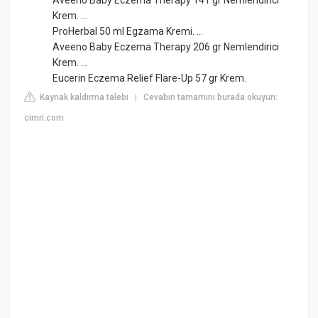
Krem. ...
ProHerbal 50 ml Egzama Kremi. ...
Aveeno Baby Eczema Therapy 206 gr Nemlendirici
Krem. ...
Eucerin Eczema Relief Flare-Up 57 gr Krem.
Kaynak kaldırma talebi
Cevabın tamamını burada okuyun:
|
cimri.com