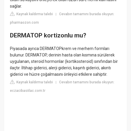
sağlar.
Kaynak kaldırma talebi
Cevabın tamamını burada okuyun:
|
pharmaozon.com
DERMATOP kortizonlu mu?
Piyasada ayrıca DERMATOPkrem ve merhem formları
bulunur. DERMATOP, derinin hasta olan kısmına sürülerek
uygulanan, steroid hormonlar (kortikosteroid) sınıfından bir
ilaçtır. İltihap giderici, alerji giderici, kaşıntı giderici, akıntı
giderici ve hücre çoğalmasını önleyici etkilere sahiptir.
Kaynak kaldırma talebi
Cevabın tamamını burada okuyun:
|
eczacibasiilac.com.tr