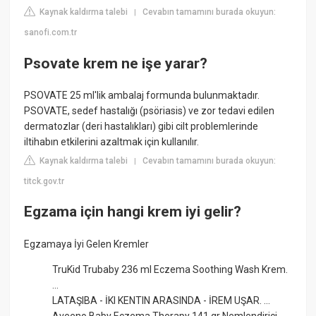
Kaynak kaldırma talebi
Cevabın tamamını burada okuyun:
|
sanofi.com.tr
Psovate krem ne işe yarar?
PSOVATE 25 ml'lik ambalaj formunda bulunmaktadır.
PSOVATE, sedef hastalığı (psöriasis) ve zor tedavi edilen
dermatozlar (deri hastalıkları) gibi cilt problemlerinde
iltihabın etkilerini azaltmak için kullanılır.
Kaynak kaldırma talebi
Cevabın tamamını burada okuyun:
|
titck.gov.tr
Egzama için hangi krem iyi gelir?
Egzamaya İyi Gelen Kremler
TruKid Trubaby 236 ml Eczema Soothing Wash Krem.
...
LATAŞIBA - İKI KENTIN ARASINDA - İREM UŞAR. ...
Aveeno Baby Eczema Therapy 141 gr Nemlendirici