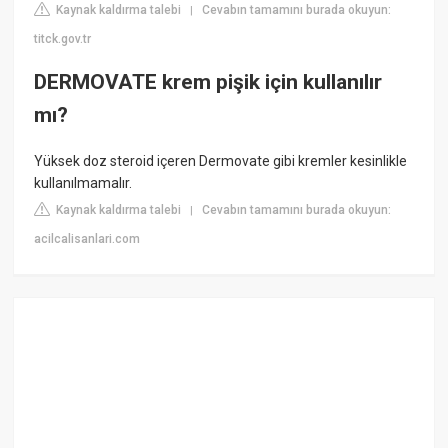
Kaynak kaldırma talebi
Cevabın tamamını burada okuyun:
|
titck.gov.tr
DERMOVATE krem pişik için kullanılır
mı?
Yüksek doz steroid içeren Dermovate gibi kremler kesinlikle
kullanılmamalır.
Kaynak kaldırma talebi
Cevabın tamamını burada okuyun:
|
acilcalisanlari.com