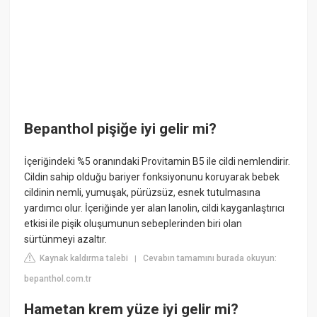
Bepanthol pişiğe iyi gelir mi?
İçeriğindeki %5 oranındaki Provitamin B5 ile cildi nemlendirir.
Cildin sahip olduğu bariyer fonksiyonunu koruyarak bebek
cildinin nemli, yumuşak, pürüzsüz, esnek tutulmasına
yardımcı olur. İçeriğinde yer alan lanolin, cildi kayganlaştırıcı
etkisi ile pişik oluşumunun sebeplerinden biri olan
sürtünmeyi azaltır.
Kaynak kaldırma talebi
Cevabın tamamını burada okuyun:
|
bepanthol.com.tr
Hametan krem yüze iyi gelir mi?