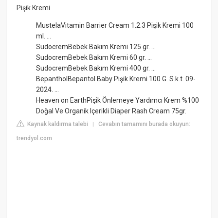
Pişik Kremi
MustelaVitamin Barrier Cream 1.2.3 Pişik Kremi 100
ml. ...
SudocremBebek Bakım Kremi 125 gr. ...
SudocremBebek Bakım Kremi 60 gr. ...
SudocremBebek Bakım Kremi 400 gr. ...
BepantholBepantol Baby Pişik Kremi 100 G. S.k.t. 09-
2024. ...
Heaven on EarthPişik Önlemeye Yardımcı Krem %100
Doğal Ve Organik Içerikli Diaper Rash Cream 75gr.
Kaynak kaldırma talebi
Cevabın tamamını burada okuyun:
|
trendyol.com