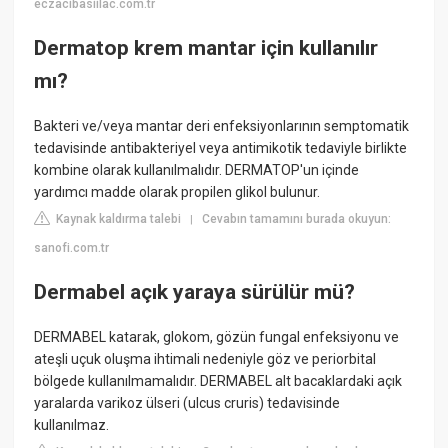
eczacibasiilac.com.tr
Dermatop krem mantar için kullanılır
mı?
Bakteri ve/veya mantar deri enfeksiyonlarının semptomatik
tedavisinde antibakteriyel veya antimikotik tedaviyle birlikte
kombine olarak kullanılmalıdır. DERMATOP'un içinde
yardımcı madde olarak propilen glikol bulunur.
Kaynak kaldırma talebi
Cevabın tamamını burada okuyun:
|
sanofi.com.tr
Dermabel açık yaraya sürülür mü?
DERMABEL katarak, glokom, gözün fungal enfeksiyonu ve
ateşli uçuk oluşma ihtimali nedeniyle göz ve periorbital
bölgede kullanılmamalıdır. DERMABEL alt bacaklardaki açık
yaralarda varikoz ülseri (ulcus cruris) tedavisinde
kullanılmaz.