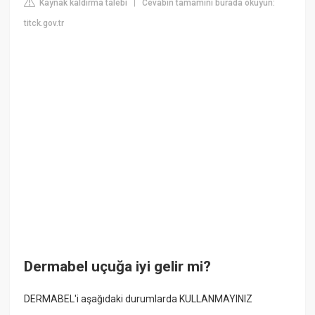
Kaynak kaldırma talebi
Cevabın tamamını burada okuyun:
|
titck.gov.tr
Dermabel uçuğa iyi gelir mi?
DERMABEL'i aşağıdaki durumlarda KULLANMAYINIZ