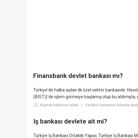
Finansbank devlet bankası mı?
Türkiye'de halka açılan ilk özel sektör bankasıdır. Hiss
(BİST))'de işlem görmeye başlamış olup bu atılımıyla,
Kaynak kaldırma talebi
Cevabın tamamını burada oku
|
Iş bankası devlete ait mi?
Türkiye İş Bankası Ortaklık Yapısı; Türkiye İş Bankas