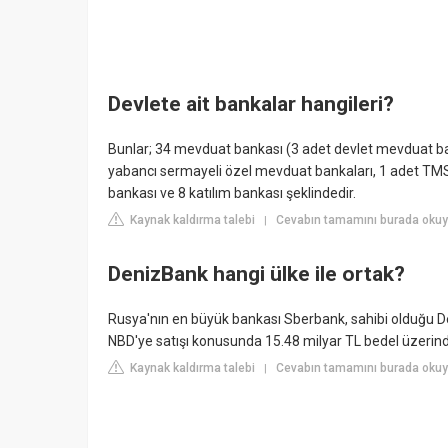
Devlete ait bankalar hangileri?
Bunlar; 34 mevduat bankası (3 adet devlet mevduat ban
yabancı sermayeli özel mevduat bankaları, 1 adet TMSF
bankası ve 8 katılım bankası şeklindedir.
Kaynak kaldırma talebi
Cevabın tamamını burada okuyun
|
DenizBank hangi ülke ile ortak?
Rusya'nın en büyük bankası Sberbank, sahibi olduğu D
NBD'ye satışı konusunda 15.48 milyar TL bedel üzeri
Kaynak kaldırma talebi
Cevabın tamamını burada okuyu
|