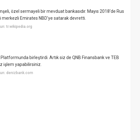
nşeli, özel sermayeli bir mevduat bankasıdır. Mayıs 2018'de Rus
ri merkezli Emirates NBD'ye satarak devretti.
: tr.wikipedia.org
latformunda birleştirdi. Artık siz de QNB Finansbank ve TEB
 işlem yapabilirsiniz.
yun: denizbank.com