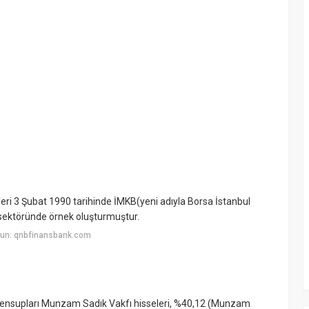
eleri 3 Şubat 1990 tarihinde İMKB(yeni adıyla Borsa İstanbul
 sektöründe örnek oluşturmuştur.
yun: qnbfinansbank.com
ı Mensupları Munzam Sadık Vakfı hisseleri, %40,12 (Munzam