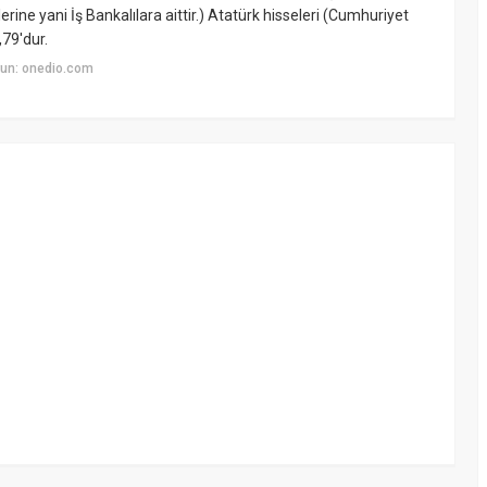
erine yani İş Bankalılara aittir.) Atatürk hisseleri (Cumhuriyet
,79'dur.
un: onedio.com