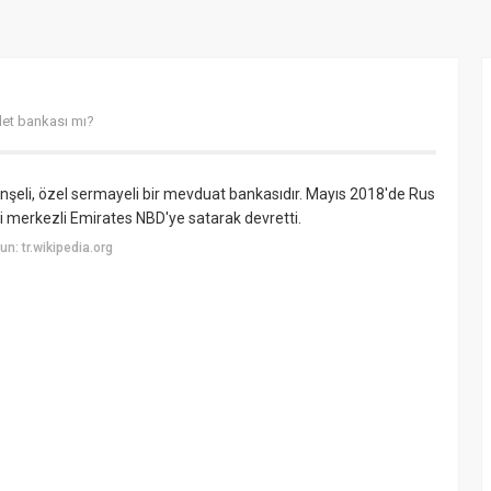
et bankası mı?
nşeli, özel sermayeli bir mevduat bankasıdır. Mayıs 2018'de Rus
ri merkezli Emirates NBD'ye satarak devretti.
: tr.wikipedia.org