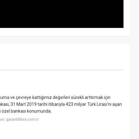
luma ve çevreye kattığımız değerleri sürekli arttırmak için
ası, 31 Mart 2019 tarihi itibarıyla 423 milyar Türk Lirası'nı aşan
nci özel bankası konumunda.
un: garantibbva.com.tr