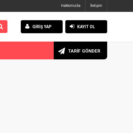
Hakkımızda
İletişim
GİRİŞ YAP
KAYIT OL
TARİF GÖNDER