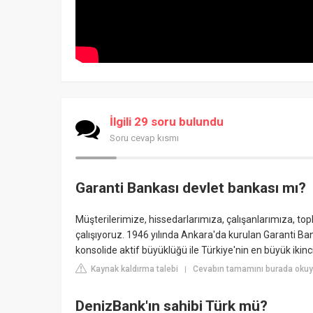
İlgili 29 soru bulundu
Soru cevap kısmı
Garanti Bankası devlet bankası mı?
Müşterilerimize, hissedarlarımıza, çalışanlarımıza, top
çalışıyoruz. 1946 yılında Ankara'da kurulan Garanti Bank
konsolide aktif büyüklüğü ile Türkiye'nin en büyük iki
Kaynak kaldırma talebi
Cevabın tamamını burada okuy
|
DenizBank'ın sahibi Türk mü?