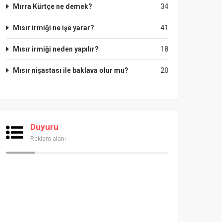
Mırra Kürtçe ne demek?
34
Mısır irmiği ne işe yarar?
41
Mısır irmiği neden yapılır?
18
Mısır nişastası ile baklava olur mu?
20
Duyuru
Reklam alanı