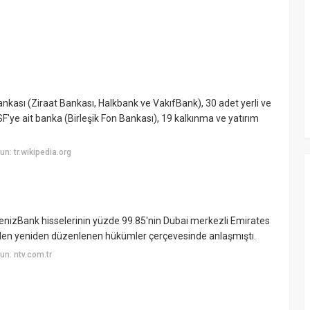
kası (Ziraat Bankası, Halkbank ve VakıfBank), 30 adet yerli ve
'ye ait banka (Birleşik Fon Bankası), 19 kalkınma ve yatırım
: tr.wikipedia.org
enizBank hisselerinin yüzde 99.85'nin Dubai merkezli Emirates
nden yeniden düzenlenen hükümler çerçevesinde anlaşmıştı.
n: ntv.com.tr