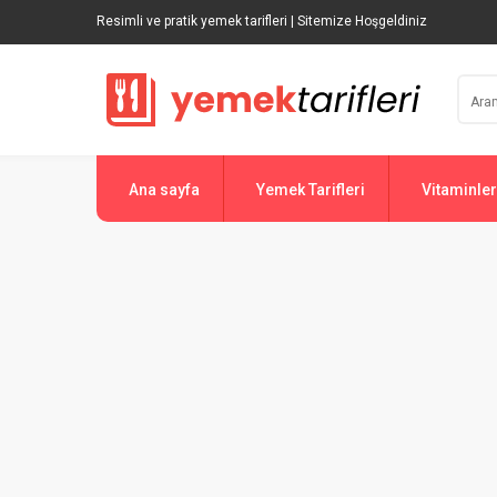
Resimli ve pratik yemek tarifleri | Sitemize Hoşgeldiniz
Ana sayfa
Yemek Tarifleri
Vitaminler