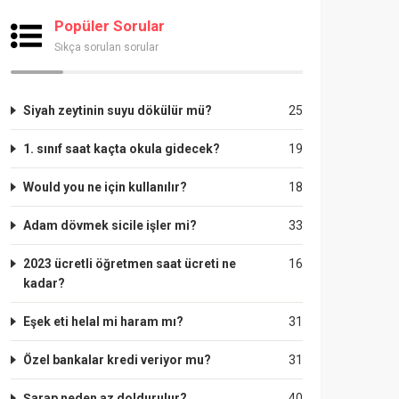
Popüler Sorular
Sıkça sorulan sorular
Siyah zeytinin suyu dökülür mü?
25
1. sınıf saat kaçta okula gidecek?
19
Would you ne için kullanılır?
18
Adam dövmek sicile işler mi?
33
2023 ücretli öğretmen saat ücreti ne
16
kadar?
Eşek eti helal mi haram mı?
31
Özel bankalar kredi veriyor mu?
31
Şarap neden az doldurulur?
40