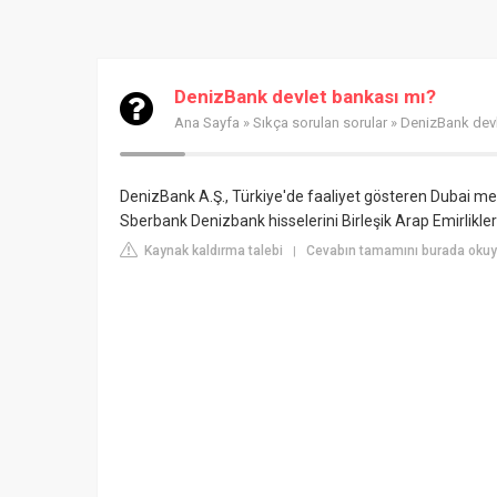
DenizBank devlet bankası mı?
Ana Sayfa
»
Sıkça sorulan sorular
» DenizBank devl
DenizBank A.Ş., Türkiye'de faaliyet gösteren Dubai me
Sberbank
Denizbank hisselerini Birleşik Arap Emirlikle
Kaynak kaldırma talebi
Cevabın tamamını burada okuyun
|