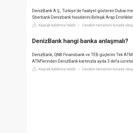
DenizBank A.Ş., Türkiye'de faaliyet gösteren Dubai me
Sberbank Denizbank hisselerini Birleşik Arap Emirlikle
Kaynak kaldırma talebi
Cevabın tamamını burada okuyun
|
DenizBank hangi banka anlaşmalı?
DenizBank, QNB Finansbank ve TEB güçlerini Tek ATM P
ATM'lerinden DenizBank kartınızla ayda 3 defa ücretsiz
Kaynak kaldırma talebi
Cevabın tamamını burada oku
|