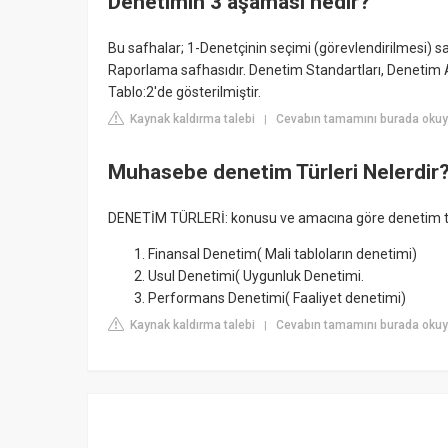
Denetimin 3 aşaması nedir?
Bu safhalar; 1-Denetçinin seçimi (görevlendirilmesi) 
Raporlama safhasıdır. Denetim Standartları, Denetim
Tablo:2'de gösterilmiştir.
Kaynak kaldırma talebi
Cevabın tamamını burada okuyu
|
Muhasebe denetim Türleri Nelerdir
DENETİM TÜRLERİ: konusu ve amacına göre denetim tür
Finansal Denetim( Mali tabloların denetimi)
Usul Denetimi( Uygunluk Denetimi.
Performans Denetimi( Faaliyet denetimi)
Kaynak kaldırma talebi
Cevabın tamamını burada okuy
|