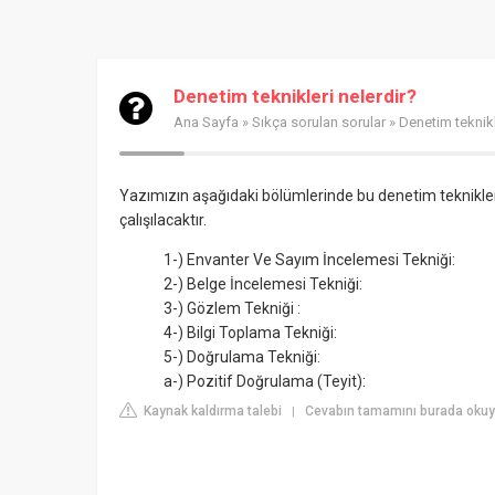
Denetim teknikleri nelerdir?
Ana Sayfa
»
Sıkça sorulan sorular
» Denetim teknikl
Yazımızın aşağıdaki bölümlerinde bu denetim teknikleri
çalışılacaktır.
1-) Envanter Ve Sayım İncelemesi Tekniği:
2-) Belge İncelemesi Tekniği:
3-) Gözlem Tekniği :
4-) Bilgi Toplama Tekniği:
5-) Doğrulama Tekniği:
a-) Pozitif Doğrulama (Teyit):
Kaynak kaldırma talebi
Cevabın tamamını burada oku
|