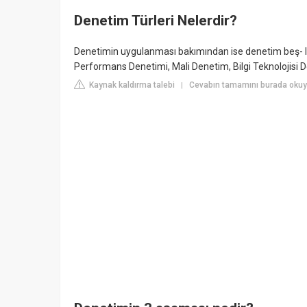
Denetim Türleri Nelerdir?
Denetimin uygulanması bakımından ise denetim beş- li s
Performans Denetimi, Mali Denetim, Bilgi Teknolojisi 
Kaynak kaldırma talebi
Cevabın tamamını burada okuyu
|