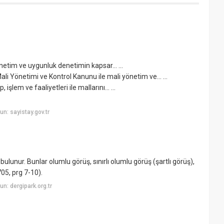
netim ve uygunluk denetimin kapsar... ...
i Yönetimi ve Kontrol Kanunu ile mali yönetim ve... ...
işlem ve faaliyetleri ile mallarını… ...
n: sayistay.gov.tr
ulunur. Bunlar olumlu görüş, sınırlı olumlu görüş (şartlı görüş),
5, prg 7-10).
n: dergipark.org.tr