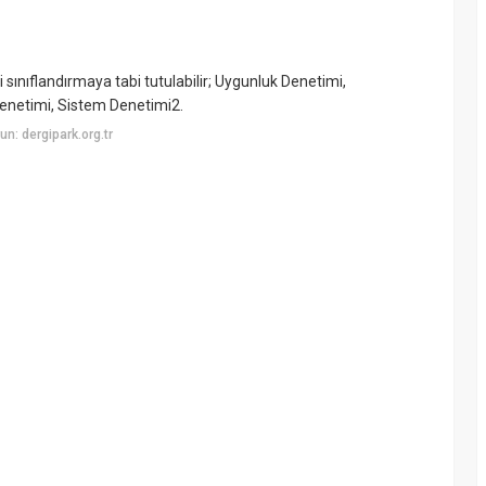
ınıflandırmaya tabi tutulabilir; Uygunluk Denetimi,
Denetimi, Sistem Denetimi2.
n: dergipark.org.tr