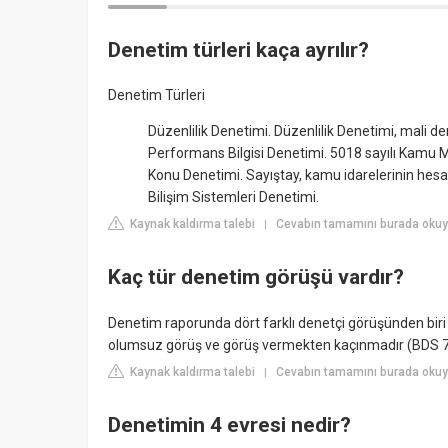
Denetim türleri kaça ayrılır?
Denetim Türleri
Düzenlilik Denetimi. Düzenlilik Denetimi, mali de
Performans Bilgisi Denetimi. 5018 sayılı Kamu Mal
Konu Denetimi. Sayıştay, kamu idarelerinin hesap, 
Bilişim Sistemleri Denetimi.
Kaynak kaldırma talebi
Cevabın tamamını burada okuyu
|
Kaç tür denetim görüşü vardır?
Denetim raporunda dört farklı denetçi görüşünden biri b
olumsuz görüş ve görüş vermekten kaçınmadır (BDS 70
Kaynak kaldırma talebi
Cevabın tamamını burada okuyu
|
Denetimin 4 evresi nedir?