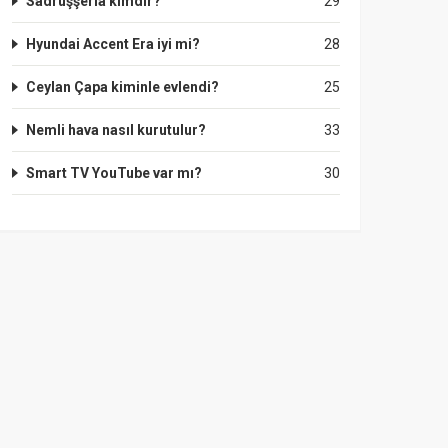
Sadruşşeria kimdir?
29
Hyundai Accent Era iyi mi?
28
Ceylan Çapa kiminle evlendi?
25
Nemli hava nasıl kurutulur?
33
Smart TV YouTube var mı?
30