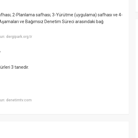
safhası; 2-Planlama safhası; 3-Yürütme (uygulama) safhası ve 4-
 Aşamaları ve Bağımsız Denetim Süreci arasındaki bağ
n: dergipark.org.tr
?
leri 3 tanedir.
un: denetimtv.com