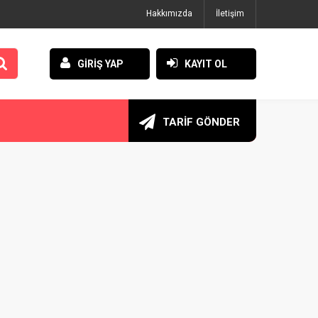
Hakkımızda
İletişim
GİRİŞ YAP
KAYIT OL
TARİF GÖNDER