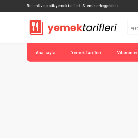
Resimli ve pratik yemek tarifleri | Sitemize Hoşgeldiniz
Ana sayfa
Yemek Tarifleri
Vitaminler