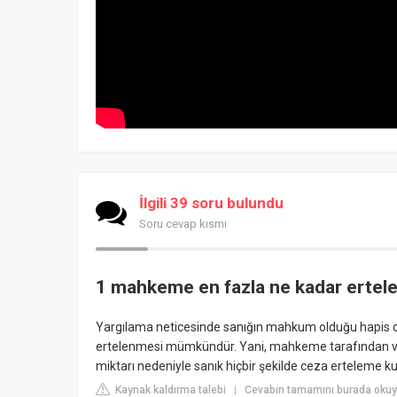
İlgili 39 soru bulundu
Soru cevap kısmı
1 mahkeme en fazla ne kadar ertele
Yargılama neticesinde sanığın mahkum olduğu hapis cez
ertelenmesi mümkündür. Yani, mahkeme tarafından veril
miktarı nedeniyle sanık hiçbir şekilde ceza erteleme
Kaynak kaldırma talebi
Cevabın tamamını burada okuy
|