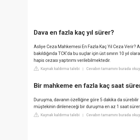
Dava en fazla kaç yıl sürer?
Asliye Ceza Mahkemesi En Fazla Kaç Yıl Ceza Verir? A
bakıldığında TCK'da bu suçlar için üst sınırın 10 yıl ola
hapis cezası yaptırımı verilebilmektedir.
Kaynak kaldırma talebi
Cevabın tamamını burada oku
|
Bir mahkeme en fazla kaç saat süre
Duruşma, davanın özelliğine göre 5 dakika da sürebilir 1
müştekinin dinleneceği bir duruşma en az 1 saat sürer
Kaynak kaldırma talebi
Cevabın tamamını burada okuy
|