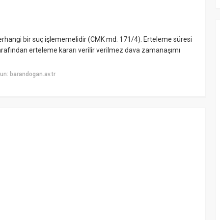
 herhangi bir suç işlememelidir (CMK md. 171/4). Erteleme süresi
arafından erteleme kararı verilir verilmez dava zamanaşımı
un: barandogan.av.tr