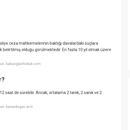
sliye ceza mahkemelerinin baktığı davalardaki suçlara
rak belirtilmiş olduğu görülmektedir. En fazla 10 yıl olmak üzere
yun: babaoglanhukuk.com
r?
2 saat de sürebilir. Ancak, ortalama 2 tanık, 2 sanık ve 2
.
un: barandogan.av.tr