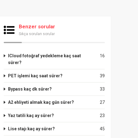
Benzer sorular
Sıkça sorulan sorular
ICloud fotoğraf yedekleme kaç saat
16
sürer?
PET işlemi kaç saat sürer?
39
Bypass kaç dk sürer?
33
A2 ehliyeti almak kaç gün sürer?
27
Yaz tatili kaç ay sürer?
23
Lise stajı kaç ay sürer?
45