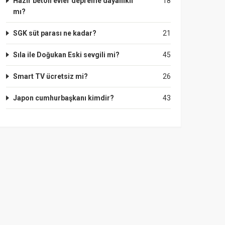
Hazır beton evler depreme dayanıklı
18
mı?
SGK süt parası ne kadar?
21
Sıla ile Doğukan Eski sevgili mi?
45
Smart TV ücretsiz mi?
26
Japon cumhurbaşkanı kimdir?
43