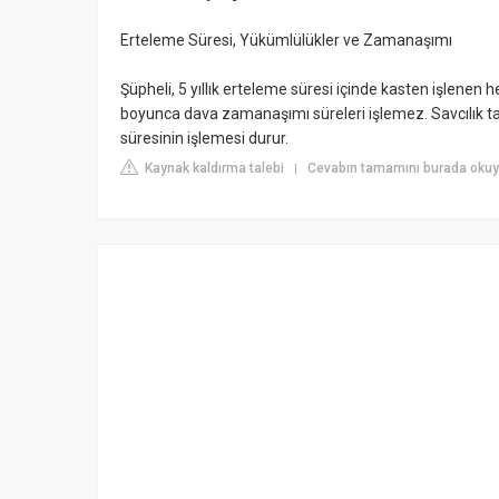
Erteleme Süresi, Yükümlülükler ve Zamanaşımı
Şüpheli, 5 yıllık erteleme süresi içinde kasten işlenen
boyunca dava zamanaşımı süreleri işlemez. Savcılık t
süresinin işlemesi durur.
Kaynak kaldırma talebi
Cevabın tamamını burada okuy
|