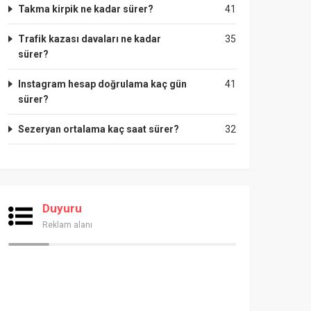
Takma kirpik ne kadar sürer?
41
Trafik kazası davaları ne kadar
35
sürer?
Instagram hesap doğrulama kaç gün
41
sürer?
Sezeryan ortalama kaç saat sürer?
32
Duyuru
Reklam alanı