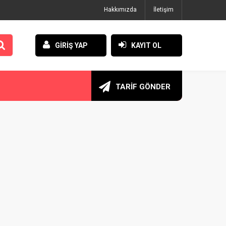
Hakkımızda
İletişim
GİRİŞ YAP
KAYIT OL
TARİF GÖNDER