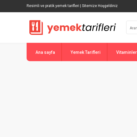
Resimli ve pratik yemek tarifleri | Sitemize Hoşgeldiniz
Ana sayfa
Yemek Tarifleri
Vitaminler