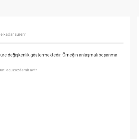
ne kadar sürer?
süre değişkenlik göstermektedir. Örneğin anlaşmalı boşanma
un: oguzozdemir.av.tr