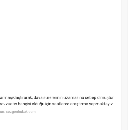
 karmaşıklaştırarak, dava sürelerinin uzamasına sebep olmuştur.
 mevzuatın hangisi olduğu için saatlerce araştırma yapmaktayız.
yun: sezgenhukuk.com