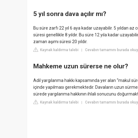
5 yıl sonra dava açılır mı?
Bu süre zarfı 22 yıl 6 aya kadar uzayabilir. 5 yıldan 
süresi genellikle 8 yıldır. Bu süre 12 yıla kadar uzayab
zaman aşımı süresi 20 yıldır.
Kaynak kaldırma talebi
Cevabın tamamını burada okuy
|
Mahkeme uzun sürerse ne olur?
Adil yargılanma hakkı kapsamında yer alan “makul sür
içinde yapılması gerekmektedir. Davaların uzun sürme
sürede yargılanma hakkının ihlali sonucunu doğurmakt
Kaynak kaldırma talebi
Cevabın tamamını burada okuyun
|