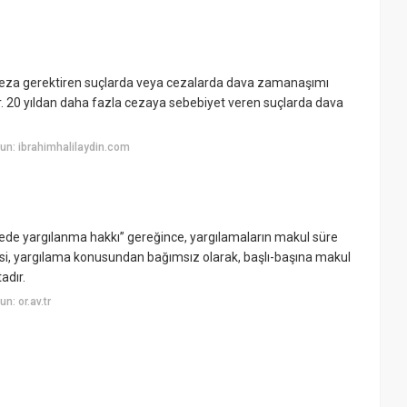
az ceza gerektiren suçlarda veya cezalarda dava zamanaşımı
ilir. 20 yıldan daha fazla cezaya sebebiyet veren suçlarda dava
un: ibrahimhalilaydin.com
ede yargılanma hakkı” gereğince, yargılamaların makul süre
si, yargılama konusundan bağımsız olarak, başlı-başına makul
adır.
: or.av.tr