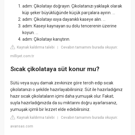
adım: Çikolatayı doğrayın. Çikolatanızı yaklaşık olarak
küp şeker büyüklüğünde küçük parçalara ayırın. ...
adım: Çikolatayı ısıya dayanıklı kaseye alın. ...
adım: Kaseyi kaynayan su dolu tencerenin üzerine
koyun. ...
adım: Çikolatayı karıştırın.
Kaynak kaldırma talebi
Cevabın tamamını burada okuyun:
|
milliyet.com.tr
Sıcak çikolataya süt konur mu?
Sütü veya suyu damak zevkinize göre tercih edip sıcak
çikolatanızı o şekilde hazırlayabilirsiniz. Süt ile hazırladığınız
hazır sıcak çikolataların içimi daha yumuşak olur. Fakat;
suyla hazırladığınızda da su miktarını doğru ayarlarsanız,
yumuşak içimli bir lezzet elde edebilirsiniz.
Kaynak kaldırma talebi
Cevabın tamamını burada okuyun:
|
avansas.com