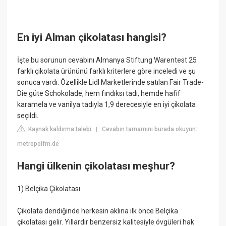
En iyi Alman çikolatası hangisi?
İşte bu sorunun cevabını Almanya Stiftung Warentest 25
farklı çikolata ürününü farklı kriterlere göre inceledi ve şu
sonuca vardı: Özellikle Lidl Marketlerinde satılan Fair Trade-
Die güte Schokolade, hem fındıksı tadı, hemde hafif
karamela ve vanilya tadıyla 1,9 derecesiyle en iyi çikolata
seçildi.
Kaynak kaldırma talebi
Cevabın tamamını burada okuyun:
|
metropolfm.de
Hangi ülkenin çikolatası meşhur?
1) Belçika Çikolatası
Çikolata dendiğinde herkesin aklına ilk önce Belçika
çikolatası gelir. Yıllardır benzersiz kalitesiyle övgüleri hak