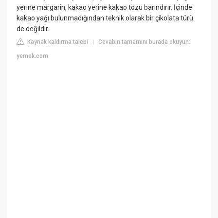
yerine margarin, kakao yerine kakao tozu barındırır. İçinde
kakao yağı bulunmadığından teknik olarak bir çikolata türü
de değildir.
Kaynak kaldırma talebi
Cevabın tamamını burada okuyun:
|
yemek.com