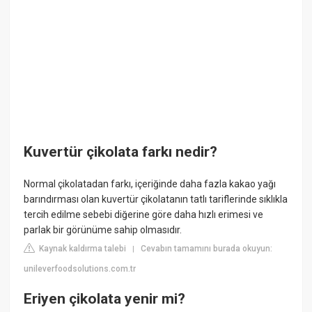
Kuvertür çikolata farkı nedir?
Normal çikolatadan farkı, içeriğinde daha fazla kakao yağı
barındırması olan kuvertür çikolatanın tatlı tariflerinde sıklıkla
tercih edilme sebebi diğerine göre daha hızlı erimesi ve
parlak bir görünüme sahip olmasıdır.
Kaynak kaldırma talebi
Cevabın tamamını burada okuyun:
|
unileverfoodsolutions.com.tr
Eriyen çikolata yenir mi?