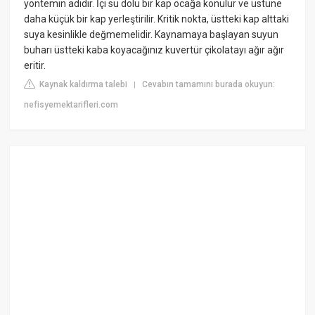
yöntemin adıdır. İçi su dolu bir kap ocağa konulur ve üstüne
daha küçük bir kap yerleştirilir. Kritik nokta, üstteki kap alttaki
suya kesinlikle değmemelidir. Kaynamaya başlayan suyun
buharı üstteki kaba koyacağınız kuvertür çikolatayı ağır ağır
eritir.
Kaynak kaldırma talebi
Cevabın tamamını burada okuyun:
|
nefisyemektarifleri.com