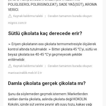
POLİGLİSEROL POLİRİSİNOLEAT), SADE YAĞ(SÜT), AROMA
VERİCİ.
Kaynak kaldırma talebi
Cevabın tamamını burada okuyun:
|
migros.com.tr
Sütlü çikolata kaç derecede erir?
➢ Eriyen çikolatanın ısısı çikolata termometresiyle ölçülerek
kontrol altında tutulmalıdır. ➢ Bitter çikolata 45 °C'yi, sütlü ve
beyaz çikolata ise 40-45 °C'yi geçmeyecek şekilde
eritilmelidir.
Kaynak kaldırma talebi
Cevabın tamamını burada okuyun:
|
manisaciraklik.meb.k12.tr
Damla çikolata gerçek çikolata mı?
Şunu da söylemeden geçmek istemem: Marketlerden
satılan damla çikolata, aslında çikolata değil KOKOLİN.
Kokolin, içinde süt yerine peynir altı suyu tozu, kakao yağı