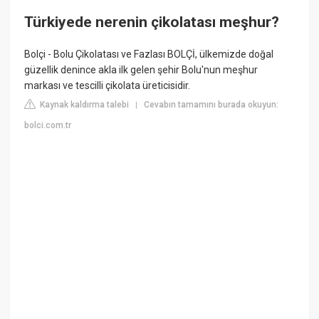
Türkiyede nerenin çikolatası meşhur?
Bolçi - Bolu Çikolatası ve Fazlası BOLÇİ, ülkemizde doğal
güzellik denince akla ilk gelen şehir Bolu'nun meşhur
markası ve tescilli çikolata üreticisidir.
Kaynak kaldırma talebi
Cevabın tamamını burada okuyun:
|
bolci.com.tr