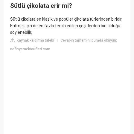
Sütlü çikolata erir mi?
Sütlü çikolata en klasik ve popüler çikolata türlerinden biridir.
Eritmek için de en fazla tercih edilen çeşitlerden biri olduğu
söylenebilir.
Kaynak kaldırma talebi
Cevabın tamamını burada okuyun:
|
nefisyemektarifleri.com