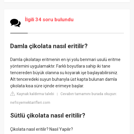
İlgili 34 soru bulundu
Damla çikolata nasıl eritilir?
Damla çikolatayı eritmenin en iyi yolu benmari usulü eritme
yöntemini uygulamaktır. Farklı boyutlara sahip iki tane
tencereden büyük olanına su koyarak işe başlayabilirsiniz.
Alt tenceredeki suyun buharıyla üst kapta bulunan damla
çikolata kısa süre içinde erimeye başlar.
Kaynak kaldırma talebi
Cevabın tamamını burada okuyun:
|
nefisyemektarifleri.com
Sütlü çikolata nasıl eritilir?
Çikolata nasıl eritilir? Nasıl Yapılır?