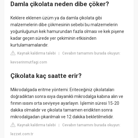
Damla çikolata neden dibe çöker?
Keklere eklenen üzüm ya da damla çikolata gibi
malzemelerin dibe çökmesinin sebebi bu malzemelerin
yoğunluğunun kek hamurundan fazla olması ve kek pişene
kadar geçen sürede yer çekiminin etkisinden
kurtulamamalarıdır.
Kaynak kaldırma talebi
Cevabın tamamını burada okuyun:
|
kevserinmutfagi.com
Çikolata kaç saatte erir?
Mikrodalgada eritme yöntemi: Eriteceğiniz çikolataları
doğradıktan sonra ısıya dayanıklı mikrodalga kabına alın ve
fırının ısısını orta seviyeye ayarlayın. İşlemin süresi 15-20
dakika olmalıdır ve çikolata tamamen eridikten sonra
mikrodalgadan çıkarılmalı ve 12 dakika bekletilmelidir.
Kaynak kaldırma talebi
Cevabın tamamını burada okuyun:
|
lezzet.com.tr