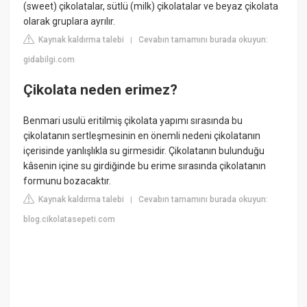
(sweet) çikolatalar, sütlü (milk) çikolatalar ve beyaz çikolata
olarak gruplara ayrılır.
Kaynak kaldırma talebi
Cevabın tamamını burada okuyun:
|
gidabilgi.com
Çikolata neden erimez?
Benmari usulü eritilmiş çikolata yapımı sırasında bu
çikolatanın sertleşmesinin en önemli nedeni çikolatanın
içerisinde yanlışlıkla su girmesidir. Çikolatanın bulunduğu
kâsenin içine su girdiğinde bu erime sırasında çikolatanın
formunu bozacaktır.
Kaynak kaldırma talebi
Cevabın tamamını burada okuyun:
|
blog.cikolatasepeti.com