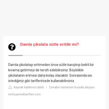
Damla çikolata sütle eritilir mi?
Damla çikolatayı eritmeden önce sütle karıştırıp belirli bir
kıvama getirmeyi de tercih edebilirsiniz. Böylelikle
çikolatanın erimesi daha kolay olacaktır. Sonrasında ise
istediğiniz gibi tariflerinizde kullanabilirsiniz.
Kaynak kaldırma talebi
Cevabın tamamını burada okuyun:
|
nefisyemektarifleri.com