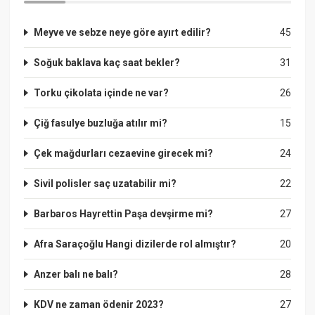
Meyve ve sebze neye göre ayırt edilir?
45
Soğuk baklava kaç saat bekler?
31
Torku çikolata içinde ne var?
26
Çiğ fasulye buzluğa atılır mi?
15
Çek mağdurları cezaevine girecek mi?
24
Sivil polisler saç uzatabilir mi?
22
Barbaros Hayrettin Paşa devşirme mi?
27
Afra Saraçoğlu Hangi dizilerde rol almıştır?
20
Anzer balı ne balı?
28
KDV ne zaman ödenir 2023?
27