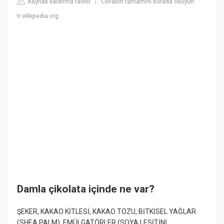
Kaynak kaldırma talebi
Cevabın tamamını burada okuyun:
|
tr.wikipedia.org
Damla çikolata içinde ne var?
ŞEKER, KAKAO KİTLESİ, KAKAO TOZU, BİTKİSEL YAĞLAR
(SHEA,PALM), EMÜLGATÖRLER (SOYA LESİTİNİ,