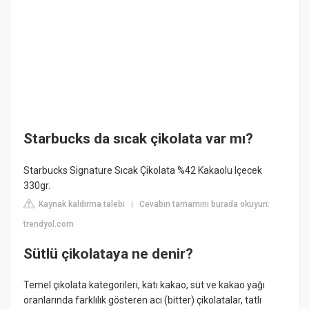
Starbucks da sıcak çikolata var mı?
Starbucks Signature Sıcak Çikolata %42 Kakaolu Içecek
330gr.
Kaynak kaldırma talebi
Cevabın tamamını burada okuyun:
|
trendyol.com
Sütlü çikolataya ne denir?
Temel çikolata kategorileri, katı kakao, süt ve kakao yağı
oranlarında farklılık gösteren acı (bitter) çikolatalar, tatlı