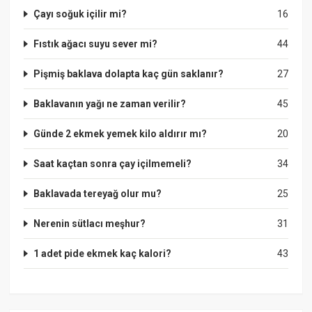
Çayı soğuk içilir mi?
16
Fıstık ağacı suyu sever mi?
44
Pişmiş baklava dolapta kaç gün saklanır?
27
Baklavanın yağı ne zaman verilir?
45
Günde 2 ekmek yemek kilo aldırır mı?
20
Saat kaçtan sonra çay içilmemeli?
34
Baklavada tereyağ olur mu?
25
Nerenin sütlacı meşhur?
31
1 adet pide ekmek kaç kalori?
43