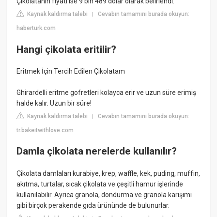
Çikolatanın fiyatı ise 9 bin 489 dolar olarak belirlendi.
Kaynak kaldırma talebi
Cevabın tamamını burada okuyun:
|
haberturk.com
Hangi çikolata eritilir?
Eritmek İçin Tercih Edilen Çikolatam
Ghirardelli eritme gofretleri kolayca erir ve uzun süre erimiş
halde kalır. Uzun bir süre!
Kaynak kaldırma talebi
Cevabın tamamını burada okuyun:
|
tr.bakeitwithlove.com
Damla çikolata nerelerde kullanılır?
Çikolata damlaları kurabiye, krep, waffle, kek, puding, muffin,
akıtma, turtalar, sıcak çikolata ve çeşitli hamur işlerinde
kullanılabilir. Ayrıca granola, dondurma ve granola karışımı
gibi birçok perakende gıda ürününde de bulunurlar.