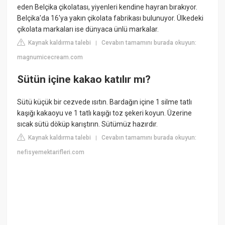
eden Belçika çikolatası, yiyenleri kendine hayran bırakıyor.
Belçika'da 16'ya yakın çikolata fabrikası bulunuyor. Ülkedeki
çikolata markaları ise dünyaca ünlü markalar.
Kaynak kaldırma talebi
Cevabın tamamını burada okuyun:
|
magnumicecream.com
Sütün içine kakao katılır mı?
Sütü küçük bir cezvede ısıtın. Bardağın içine 1 silme tatlı
kaşığı kakaoyu ve 1 tatlı kaşığı toz şekeri koyun. Üzerine
sıcak sütü döküp karıştırın. Sütümüz hazırdır.
Kaynak kaldırma talebi
Cevabın tamamını burada okuyun:
|
nefisyemektarifleri.com