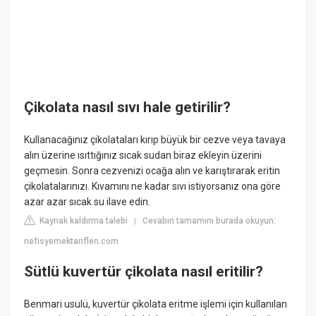
Çikolata nasıl sıvı hale getirilir?
Kullanacağınız çikolataları kırıp büyük bir cezve veya tavaya
alın üzerine ısıttığınız sıcak sudan biraz ekleyin üzerini
geçmesin. Sonra cezvenizi ocağa alın ve karıştırarak eritin
çikolatalarınızı. Kıvamını ne kadar sıvı istiyorsanız ona göre
azar azar sıcak su ilave edin.
Kaynak kaldırma talebi
Cevabın tamamını burada okuyun:
|
nefisyemektarifleri.com
Sütlü kuvertür çikolata nasıl eritilir?
Benmari usulü, kuvertür çikolata eritme işlemi için kullanılan