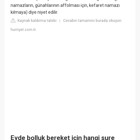
namazların, günahlarının affolması için, kefaret namazı
kılmaya) diye niyet edilir.
Kaynak kaldırma talebi
Cevabın tamamını burada okuyun:
|
hurriyet.com.tr
Evde bolluk bereket için hangi sure