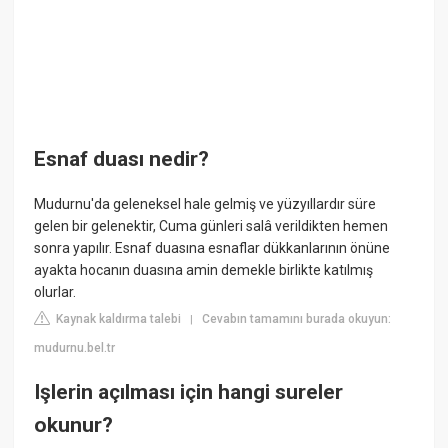
Esnaf duası nedir?
Mudurnu'da geleneksel hale gelmiş ve yüzyıllardır süre
gelen bir gelenektir, Cuma günleri salâ verildikten hemen
sonra yapılır. Esnaf duasına esnaflar dükkanlarının önüne
ayakta hocanın duasına amin demekle birlikte katılmış
olurlar.
Kaynak kaldırma talebi
Cevabın tamamını burada okuyun:
|
mudurnu.bel.tr
Işlerin açılması için hangi sureler
okunur?