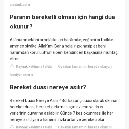
cnnturk.com
Paranın bereketli olması için hangi dua
okunur?
Allâhümmekfinî bi helâlike an harâmike, veğninî bi fadlike
ammen sivâke. Allah'ım! Bana helal rızık nasip et beni
haramdan koru! Lütfunla beni kendinden başkasına muhtaç
etme.
Kaynak kaldırma talebi
Cevabın tamamını burada okuyun:
|
hurriyet.com.tr
Bereket duası nereye asılır?
Bereket Duası Nereye Asılır? Bol kazanç duası olarak okunan
bereket duası, bereket getirmesi için evlerin ya da iş
yerlerinin duvarına asılabilir. Günde 7 kez okunması ile her
nereye asıldıysa o hanenin rızkı artar ve bereketi olur.
Kaynak kaldırma talebi
Cevabın tamamını burada okuyun:
|