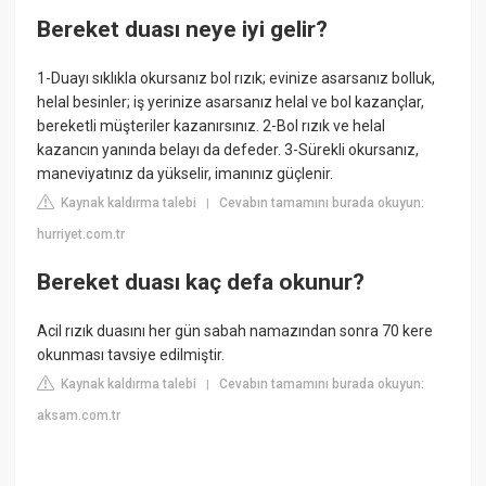
Bereket duası neye iyi gelir?
1-Duayı sıklıkla okursanız bol rızık; evinize asarsanız bolluk,
helal besinler; iş yerinize asarsanız helal ve bol kazançlar,
bereketli müşteriler kazanırsınız. 2-Bol rızık ve helal
kazancın yanında belayı da defeder. 3-Sürekli okursanız,
maneviyatınız da yükselir, imanınız güçlenir.
Kaynak kaldırma talebi
Cevabın tamamını burada okuyun:
|
hurriyet.com.tr
Bereket duası kaç defa okunur?
Acil rızık duasını her gün sabah namazından sonra 70 kere
okunması tavsiye edilmiştir.
Kaynak kaldırma talebi
Cevabın tamamını burada okuyun:
|
aksam.com.tr