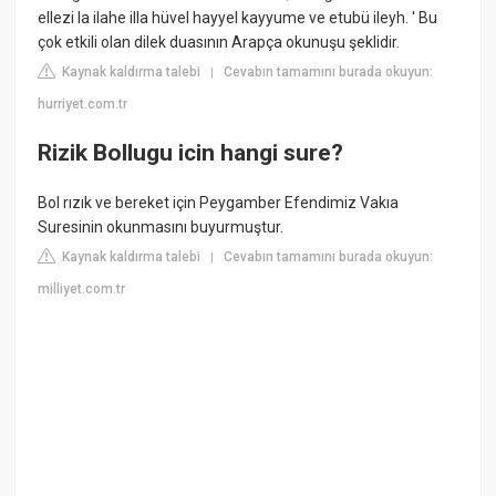
ellezi la ilahe illa hüvel hayyel kayyume ve etubü ileyh. ' Bu
çok etkili olan dilek duasının Arapça okunuşu şeklidir.
Kaynak kaldırma talebi
Cevabın tamamını burada okuyun:
|
hurriyet.com.tr
Rizik Bollugu icin hangi sure?
Bol rızık ve bereket için Peygamber Efendimiz Vakıa
Suresinin okunmasını buyurmuştur.
Kaynak kaldırma talebi
Cevabın tamamını burada okuyun:
|
milliyet.com.tr