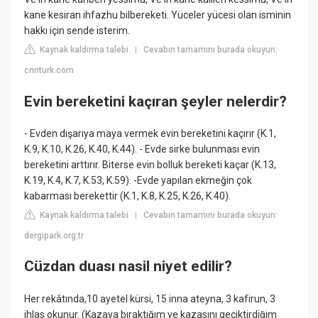
kane kesiran ihfazhu bilbereketi. Yüceler yücesi olan isminin
hakkı için sende isterim.
Kaynak kaldırma talebi
Cevabın tamamını burada okuyun:
|
cnnturk.com
Evin bereketini kaçıran şeyler nelerdir?
- Evden dışarıya maya vermek evin bereketini kaçırır (K.1,
K.9, K.10, K.26, K.40, K.44). - Evde sirke bulunması evin
bereketini arttırır. Biterse evin bolluk bereketi kaçar (K.13,
K.19, K.4, K.7, K.53, K.59). -Evde yapılan ekmeğin çok
kabarması berekettir (K.1, K.8, K.25, K.26, K.40).
Kaynak kaldırma talebi
Cevabın tamamını burada okuyun:
|
dergipark.org.tr
Cüzdan duası nasil niyet edilir?
Her rekâtında,10 ayetel kürsi, 15 inna ateyna, 3 kafirun, 3
ihlas okunur. (Kazaya bıraktığım ve kazasını geciktirdiğim