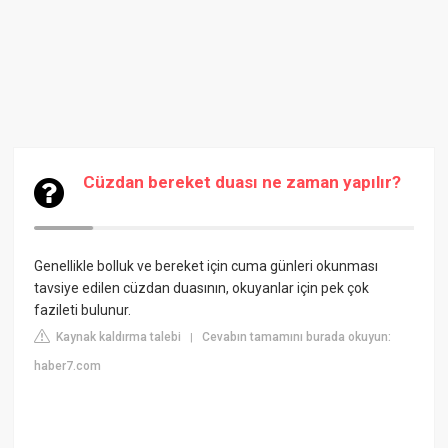
Cüzdan bereket duası ne zaman yapılır?
Genellikle bolluk ve bereket için cuma günleri okunması
tavsiye edilen cüzdan duasının, okuyanlar için pek çok
fazileti bulunur.
Kaynak kaldırma talebi
Cevabın tamamını burada okuyun:
|
haber7.com