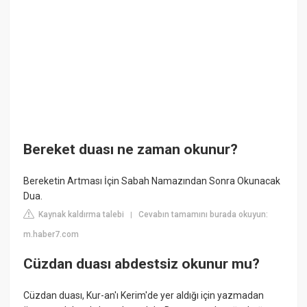
Bereket duası ne zaman okunur?
Bereketin Artması İçin Sabah Namazından Sonra Okunacak
Dua.
Kaynak kaldırma talebi
Cevabın tamamını burada okuyun:
|
m.haber7.com
Cüzdan duası abdestsiz okunur mu?
Cüzdan duası, Kur-an'ı Kerim'de yer aldığı için yazmadan