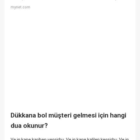
mynet.com
Dükkana bol müşteri gelmesi için hangi
dua okunur?
Ve in kane kariben yessirhu, Ve in kane kalilen kessirhu, Ve in