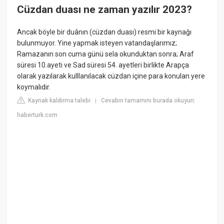
Cüzdan duası ne zaman yazılır 2023?
Ancak böyle bir duânın (cüzdan duası) resmi bir kaynağı
bulunmuyor. Yine yapmak isteyen vatandaşlarımız;
Ramazanın son cuma günü sela okunduktan sonra; Araf
süresi 10.ayeti ve Sad süresi 54. ayetleri birlikte Arapça
olarak yazılarak kulllanılacak cüzdan içine para konulan yere
koymalıdır.
Kaynak kaldırma talebi
Cevabın tamamını burada okuyun:
|
haberturk.com