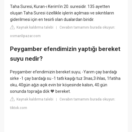
Taha Suresi, Kuran-ı Kerim'in 20. suresidir. 135 ayetten
oluşan Taha Suresi özellikle işlerin açılması ve sıkıntıların
giderilmesi için en tesirli olan dualardan biridir.
Kaynak kaldırma talebi
Cevabın tamamını burada okuyun:
|
osmanlipazar.com
Peygamber efendimizin yaptığı bereket
suyu nedir?
Peygamber efendimizin bereket suyu; -Yarım çay bardağı
sirke -1 çay bardağı su -1 tatlı kaşığı tuz 3nas,3 ihlas, 1fatiha
oku, 40gün ağzı açık evin bir köşesinde kalsın, 40.gün
sonunda toprağa dök 🧡 bereket.
Kaynak kaldırma talebi
Cevabın tamamını burada okuyun:
|
tiktok.com