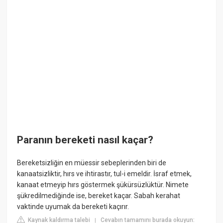
Paranın bereketi nasıl kaçar?
Bereketsizliğin en müessir sebeplerinden biri de
kanaatsizliktir, hırs ve ihtirastır, tul-i emeldir. İsraf etmek,
kanaat etmeyip hırs göstermek şükürsüzlüktür. Nimete
şükredilmediğinde ise, bereket kaçar. Sabah kerahat
vaktinde uyumak da bereketi kaçırır.
Kaynak kaldırma talebi
Cevabın tamamını burada okuyun:
|