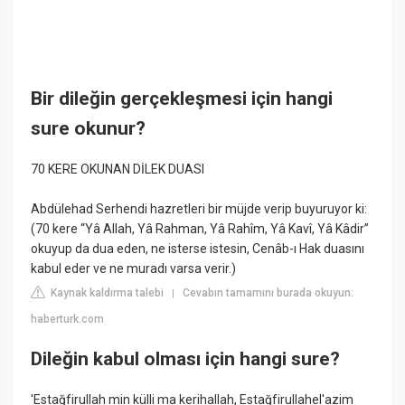
Bir dileğin gerçekleşmesi için hangi
sure okunur?
70 KERE OKUNAN DİLEK DUASI
Abdülehad Serhendi hazretleri bir müjde verip buyuruyor ki:
(70 kere “Yâ Allah, Yâ Rahman, Yâ Rahîm, Yâ Kavî, Yâ Kâdir”
okuyup da dua eden, ne isterse istesin, Cenâb-ı Hak duasını
kabul eder ve ne muradı varsa verir.)
Kaynak kaldırma talebi
Cevabın tamamını burada okuyun:
|
haberturk.com
Dileğin kabul olması için hangi sure?
'Estağfirullah min külli ma kerihallah, Estağfirullahel'azim