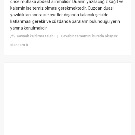
önce mutlaka abdest alınmalıdır. Duanın yazılacağız kağıt ve
kalemin ise temiz olması gerekmektedir. Cüzdan duası
yazıldıktan sonra ise ayetler dışarıda kalacak şekilde
katlanması gerekir ve cüzdanda paraların bulunduğu yerin
yanına konulmalıdır.
Kaynak kaldırma talebi
Cevabın tamamını burada okuyun:
|
star.com.tr