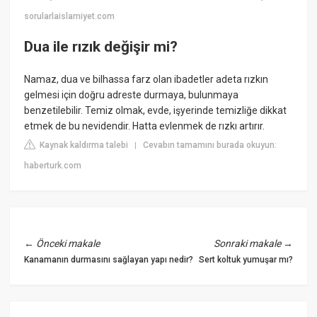
sorularlaislamiyet.com
Dua ile rızık değişir mi?
Namaz, dua ve bilhassa farz olan ibadetler adeta rızkın
gelmesi için doğru adreste durmaya, bulunmaya
benzetilebilir. Temiz olmak, evde, işyerinde temizliğe dikkat
etmek de bu nevidendir. Hatta evlenmek de rızkı artırır.
Kaynak kaldırma talebi
Cevabın tamamını burada okuyun:
|
haberturk.com
←
Önceki makale
Sonraki makale
→
Kanamanın durmasını sağlayan yapı nedir?
Sert koltuk yumuşar mı?