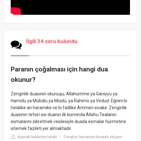
İlgili 34 soru bulundu
Paranın çoğalması için hangi dua
okunur?
Zenginlik duasının okunuşu; Allahümme ya Ganiyyü ya
Hamidü ya Mübdiü ya Müidü, ya Rahimü ya Vedud. Eğnini bi
helalike an haramike ve bi fadlike Ammen sivake. Zenginlik
duasının tefsiri ise duanın ilk kısmında Allahu Tealanın
esmalarını zikretmek vesilesiyle duada esmalar hürmetine
istemek fazileti yer almaktadır.
Kaynak kaldırma talebi
Cevabın tamamını burada okuyun:
|