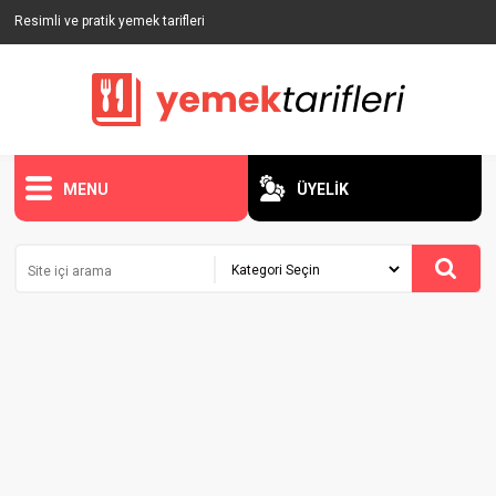
Resimli ve pratik yemek tarifleri
MENU
ÜYELİK