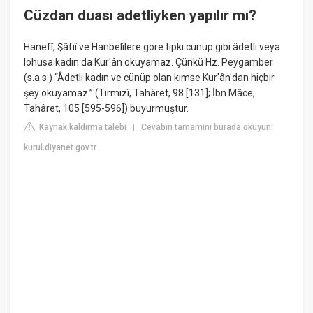
Cüzdan duası adetliyken yapılır mı?
Hanefî, Şâfiî ve Hanbelîlere göre tıpkı cünüp gibi âdetli veya
lohusa kadın da Kur'ân okuyamaz. Çünkü Hz. Peygamber
(s.a.s.) “Âdetli kadın ve cünüp olan kimse Kur'ân'dan hiçbir
şey okuyamaz.” (Tirmizî, Tahâret, 98 [131]; İbn Mâce,
Tahâret, 105 [595-596]) buyurmuştur.
Kaynak kaldırma talebi
Cevabın tamamını burada okuyun:
|
kurul.diyanet.gov.tr