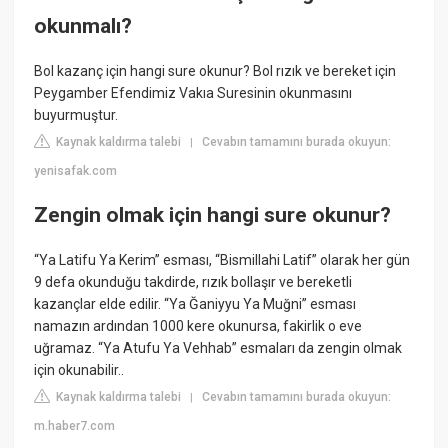
okunmalı?
Bol kazanç için hangi sure okunur? Bol rızık ve bereket için
Peygamber Efendimiz Vakıa Suresinin okunmasını
buyurmuştur.
Kaynak kaldırma talebi
Cevabın tamamını burada okuyun:
|
yenisafak.com
Zengin olmak için hangi sure okunur?
“Ya Latifu Ya Kerim” esması, “Bismillahi Latif” olarak her gün
9 defa okunduğu takdirde, rızık bollaşır ve bereketli
kazançlar elde edilir. “Ya Ğaniyyu Ya Muğni” esması
namazın ardından 1000 kere okunursa, fakirlik o eve
uğramaz. “Ya Atufu Ya Vehhab” esmaları da zengin olmak
için okunabilir..
Kaynak kaldırma talebi
Cevabın tamamını burada okuyun:
|
m.haber7.com