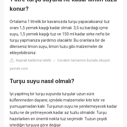
konur?
Ortalama 1 litrelik bir kavanozda turşu yapacaksanız tuz
oranı 1,5 yemek kaşığı kadar olmalı. 3,5 su bardağı içme
suyu, 1,5 yemek kaşığı tuz ve 150 ml kadar sirke nefis bir
turşu yapmanıza yardımcı olacaktır. Bu oranlara bir de
dilerseniz limon suyu, limon tuzu gibi malzemeler de
ekleyebilirsiniz.
Kaynak kaldırma talebi
Cevabın tamamını burada okuyun:
|
yemek.com
Turşu suyu nasıl olmalı?
İyi yapılmış bir turşu suyunda turşular uzun süre
küflenmeden dayanır, içindeki malzemeler kıtır kıtır ve
yumuşamadan kalır. Turşunun suyu ne yenilemeyecek kadar
tuzlu ne de yetmeyecek kadar az tuzlu olmalıdır. Turşu
hazırlarken en önemli nokta tuz seçimidir. Tuzun çeşidi
istediğin turşuya göre değişir.