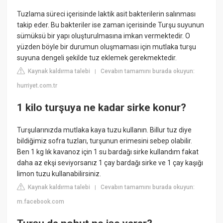
Tuzlama süreci içerisinde laktik asit bakterilerin salınması
takip eder. Bu bakteriler ise zaman içerisinde Turşu suyunun
sümüksü bir yapı oluşturulmasına imkan vermektedir. O
yüzden böyle bir durumun oluşmaması için mutlaka turşu
suyuna dengeli şekilde tuz eklemek gerekmektedir.
Kaynak kaldırma talebi
Cevabın tamamını burada okuyun:
|
hurriyet.com.tr
1 kilo turşuya ne kadar sirke konur?
Turşularınızda mutlaka kaya tuzu kullanın. Billur tuz diye
bildiğimiz sofra tuzları, turşunun erimesini sebep olabilir.
Ben 1 kg lık kavanoz için 1 su bardağı sirke kullandım fakat
daha az ekşi seviyorsanız 1 çay bardağı sirke ve 1 çay kaşığı
limon tuzu kullanabilirsiniz.
Kaynak kaldırma talebi
Cevabın tamamını burada okuyun:
|
m.facebook.com