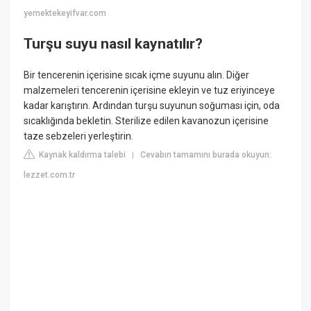
yemektekeyifvar.com
Turşu suyu nasıl kaynatılır?
Bir tencerenin içerisine sıcak içme suyunu alın. Diğer
malzemeleri tencerenin içerisine ekleyin ve tuz eriyinceye
kadar karıştırın. Ardından turşu suyunun soğuması için, oda
sıcaklığında bekletin. Sterilize edilen kavanozun içerisine
taze sebzeleri yerleştirin.
Kaynak kaldırma talebi
Cevabın tamamını burada okuyun:
|
lezzet.com.tr