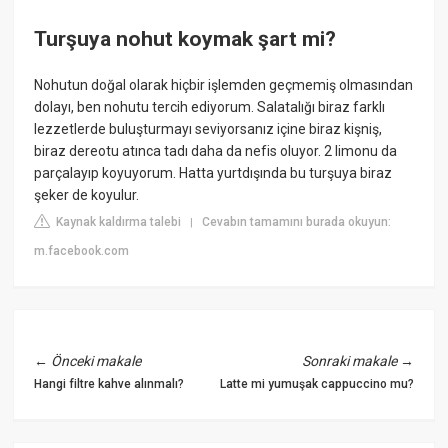
Turşuya nohut koymak şart mi?
Nohutun doğal olarak hiçbir işlemden geçmemiş olmasından
dolayı, ben nohutu tercih ediyorum. Salatalığı biraz farklı
lezzetlerde buluşturmayı seviyorsanız içine biraz kişniş,
biraz dereotu atınca tadı daha da nefis oluyor. 2 limonu da
parçalayıp koyuyorum. Hatta yurtdışında bu turşuya biraz
şeker de koyulur.
Kaynak kaldırma talebi
Cevabın tamamını burada okuyun:
|
m.facebook.com
←
Önceki makale
Sonraki makale
→
Hangi filtre kahve alınmalı?
Latte mi yumuşak cappuccino mu?