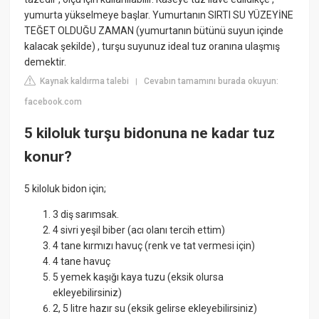
yumurta yükselmeye başlar. Yumurtanın SIRTI SU YÜZEYİNE
TEĞET OLDUĞU ZAMAN (yumurtanın bütünü suyun içinde
kalacak şekilde) , turşu suyunuz ideal tuz oranına ulaşmış
demektir.
Kaynak kaldırma talebi
Cevabın tamamını burada okuyun:
|
facebook.com
5 kiloluk turşu bidonuna ne kadar tuz
konur?
5 kiloluk bidon için;
3 diş sarımsak.
4 sivri yeşil biber (acı olanı tercih ettim)
4 tane kırmızı havuç (renk ve tat vermesi için)
4 tane havuç
5 yemek kaşığı kaya tuzu (eksik olursa
ekleyebilirsiniz)
2, 5 litre hazır su (eksik gelirse ekleyebilirsiniz)