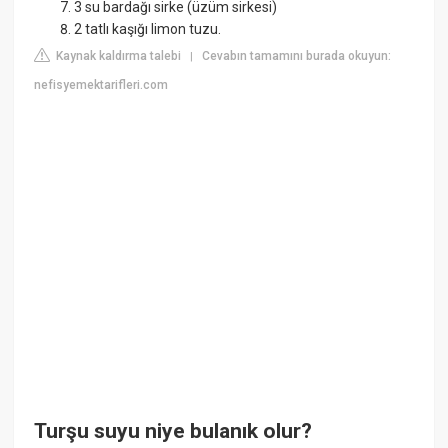
3 su bardağı sirke (üzüm sirkesi)
2 tatlı kaşığı limon tuzu.
Kaynak kaldırma talebi
Cevabın tamamını burada okuyun:
|
nefisyemektarifleri.com
Turşu suyu niye bulanık olur?