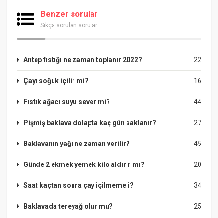
Benzer sorular
Sıkça sorulan sorular
Antep fıstığı ne zaman toplanır 2022?
22
Çayı soğuk içilir mi?
16
Fıstık ağacı suyu sever mi?
44
Pişmiş baklava dolapta kaç gün saklanır?
27
Baklavanın yağı ne zaman verilir?
45
Günde 2 ekmek yemek kilo aldırır mı?
20
Saat kaçtan sonra çay içilmemeli?
34
Baklavada tereyağ olur mu?
25