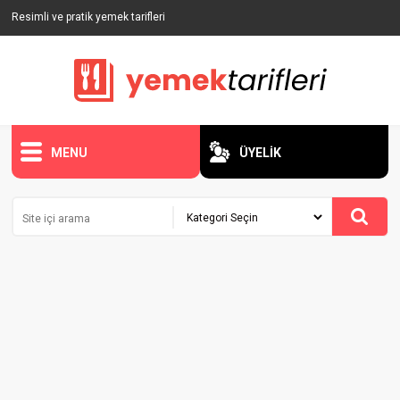
Resimli ve pratik yemek tarifleri
MENU
ÜYELİK