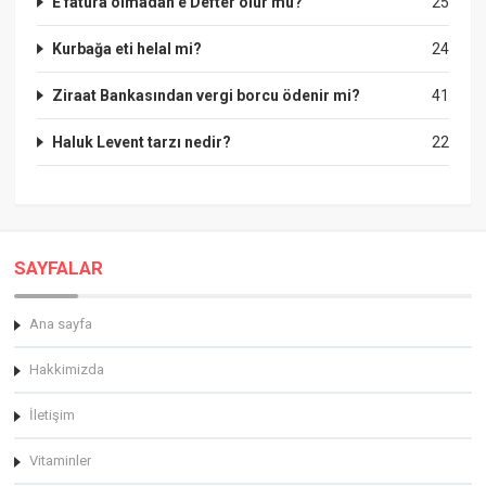
E fatura olmadan e Defter olur mu?
25
Kurbağa eti helal mi?
24
Ziraat Bankasından vergi borcu ödenir mi?
41
Haluk Levent tarzı nedir?
22
SAYFALAR
Ana sayfa
Hakkimizda
İletişim
Vitaminler