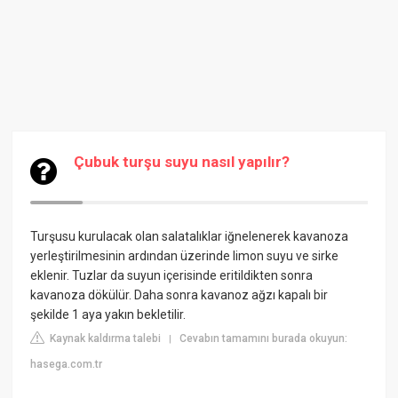
Çubuk turşu suyu nasıl yapılır?
Turşusu kurulacak olan salatalıklar iğnelenerek kavanoza
yerleştirilmesinin ardından üzerinde limon suyu ve sirke
eklenir. Tuzlar da suyun içerisinde eritildikten sonra
kavanoza dökülür. Daha sonra kavanoz ağzı kapalı bir
şekilde 1 aya yakın bekletilir.
Kaynak kaldırma talebi
Cevabın tamamını burada okuyun:
|
hasega.com.tr