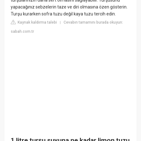
yapacağınız sebzelerin taze ve diri olmasına özen gösterin.
Turşu kurarken sofra tuzu değil kaya tuzu tercih edin.
Kaynak kaldırma talebi
Cevabın tamamını burada okuyun:
|
sabah.com.tr
1 litre turşu suyuna ne kadar limon tuzu