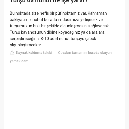
Turşu da nohut ne işe yarar?
Bu noktada size nefis bir püf noktamız var. Kahraman
bakliyatımız nohut burada imdadımıza yetişecek ve
turşumuzun hızlı bir şekilde olgunlaşmasını sağlayacak.
Turşu kavanozunun dibine koyacağınız ya da aralara
serpiştireceğiniz 8-10 adet nohut turşuyu çabuk
olgunlaştıracaktır.
Kaynak kaldırma talebi
Cevabın tamamını burada okuyun:
|
yemek.com