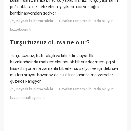
kullanırsanız harika bir turşu yapabilirsiniz. Turşu yapmanın
püf noktası ise; sebzelerin iyi yıkanması ve doğru
kombinasyondan geçiyor.
Kaynak kaldırma talebi
Cevabın tamamını burada okuyun:
|
lezzet.com.tr
Turşu tuzsuz olursa ne olur?
Turşu tuzsuz, hafif ekşili ve kıtır kıtır oluyor. İlk
hazırlandığında malzemeler her bir bibere değmemiş gibi
hissettiriyor ama zamanla biberler su salıyor ve içindeki sıvı
miktarı artıyor. Kavanoz da sık sık sallanınca malzemeler
güzelce karışıyor.
Kaynak kaldırma talebi
Cevabın tamamını burada okuyun:
|
kevserinmutfagi.com