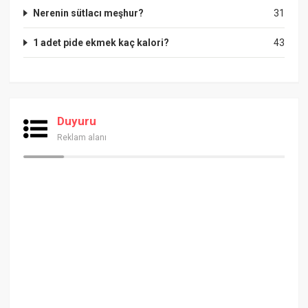
Nerenin sütlacı meşhur?
31
1 adet pide ekmek kaç kalori?
43
Duyuru
Reklam alanı