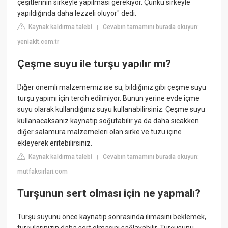
çeşitlerinin sirkeyle yapılması gerekiyor. Çünkü sirkeyle
yapıldığında daha lezzeli oluyor" dedi.
Kaynak kaldırma talebi
Cevabın tamamını burada okuyun:
|
yeniakit.com.tr
Çeşme suyu ile turşu yapılır mı?
Diğer önemli malzememiz ise su, bildiğiniz gibi çeşme suyu
turşu yapımı için tercih edilmiyor. Bunun yerine evde içme
suyu olarak kullandığınız suyu kullanabilirsiniz. Çeşme suyu
kullanacaksanız kaynatıp soğutabilir ya da daha sıcakken
diğer salamura malzemeleri olan sirke ve tuzu içine
ekleyerek eritebilirsiniz.
Kaynak kaldırma talebi
Cevabın tamamını burada okuyun:
|
mutfaksirlari.com
Turşunun sert olması için ne yapmalı?
Turşu suyunu önce kaynatıp sonrasında ılımasını beklemek,
turşularınızın daha sert olmasını sağlayabilir. Turşusunu