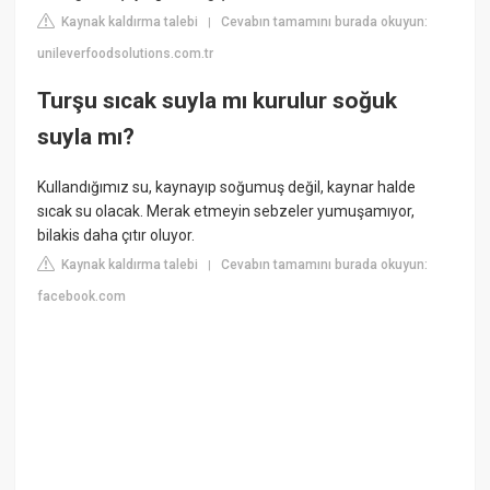
Kaynak kaldırma talebi
Cevabın tamamını burada okuyun:
|
unileverfoodsolutions.com.tr
Turşu sıcak suyla mı kurulur soğuk
suyla mı?
Kullandığımız su, kaynayıp soğumuş değil, kaynar halde
sıcak su olacak. Merak etmeyin sebzeler yumuşamıyor,
bilakis daha çıtır oluyor.
Kaynak kaldırma talebi
Cevabın tamamını burada okuyun:
|
facebook.com