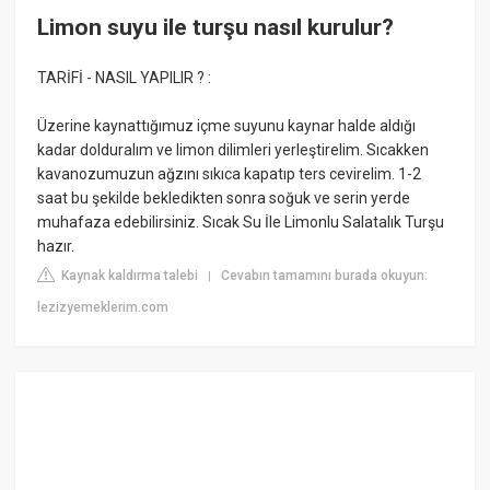
Limon suyu ile turşu nasıl kurulur?
TARİFİ - NASIL YAPILIR ? :
Üzerine kaynattığımuz içme suyunu kaynar halde aldığı
kadar dolduralım ve limon dilimleri yerleştirelim. Sıcakken
kavanozumuzun ağzını sıkıca kapatıp ters cevirelim. 1-2
saat bu şekilde bekledikten sonra soğuk ve serin yerde
muhafaza edebilirsiniz. Sıcak Su İle Limonlu Salatalık Turşu
hazır.
Kaynak kaldırma talebi
Cevabın tamamını burada okuyun:
|
lezizyemeklerim.com