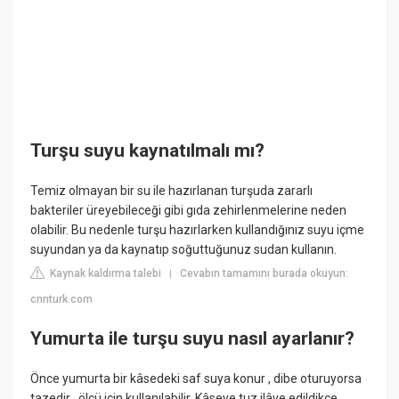
Turşu suyu kaynatılmalı mı?
Temiz olmayan bir su ile hazırlanan turşuda zararlı
bakteriler üreyebileceği gibi gıda zehirlenmelerine neden
olabilir. Bu nedenle turşu hazırlarken kullandığınız suyu içme
suyundan ya da kaynatıp soğuttuğunuz sudan kullanın.
Kaynak kaldırma talebi
Cevabın tamamını burada okuyun:
|
cnnturk.com
Yumurta ile turşu suyu nasıl ayarlanır?
Önce yumurta bir kâsedeki saf suya konur , dibe oturuyorsa
tazedir , ölçü için kullanılabilir. Kâseye tuz ilâve edildikçe ,