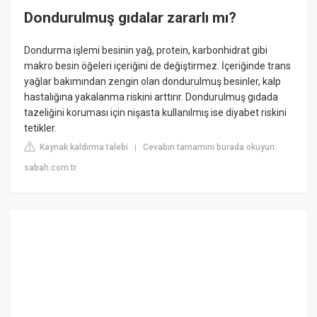
Dondurulmuş gıdalar zararlı mı?
Dondurma işlemi besinin yağ, protein, karbonhidrat gibi
makro besin öğeleri içeriğini de değiştirmez. İçeriğinde trans
yağlar bakımından zengin olan dondurulmuş besinler, kalp
hastalığına yakalanma riskini arttırır. Dondurulmuş gıdada
tazeliğini koruması için nişasta kullanılmış ise diyabet riskini
tetikler.
Kaynak kaldırma talebi
Cevabın tamamını burada okuyun:
|
sabah.com.tr