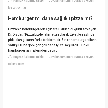
Kaynak kaldırma talebi
Cevabın tamamını burada okuyun:
|
lezzet.com.tr
Hamburger mi daha sağlıklı pizza mı?
Pizzanın hamburgerden açık ara üstün olduğunu söyleyen
Dr. Dizdar, "Pizza bizde lahmacun olarak tüketilen aslında
pide olan gıdanın farklı bir biçimidir. Zincir hamburgercilerin
sattığı ürüne göre çok çok daha iyi ve sağlıklıdır. Çünkü
hamburger aşırı işlemden geçiyor.
Kaynak kaldırma talebi
Cevabın tamamını burada okuyun:
|
odatv4.com