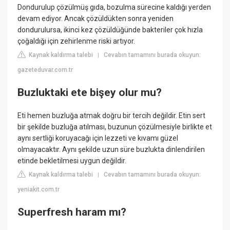
Dondurulup çözülmüş gıda, bozulma sürecine kaldığı yerden
devam ediyor. Ancak çözüldükten sonra yeniden
dondurulursa, ikinci kez çözüldüğünde bakteriler çok hızla
çoğaldığı için zehirlenme riski artıyor.
Kaynak kaldırma talebi
Cevabın tamamını burada okuyun:
|
gazeteduvar.com.tr
Buzluktaki ete bişey olur mu?
Eti hemen buzluğa atmak doğru bir tercih değildir. Etin sert
bir şekilde buzluğa atılması, buzunun çözülmesiyle birlikte et
aynı sertliği koruyacağı için lezzeti ve kıvamı güzel
olmayacaktır. Aynı şekilde uzun süre buzlukta dinlendirilen
etinde bekletilmesi uygun değildir.
Kaynak kaldırma talebi
Cevabın tamamını burada okuyun:
|
yeniakit.com.tr
Superfresh haram mı?