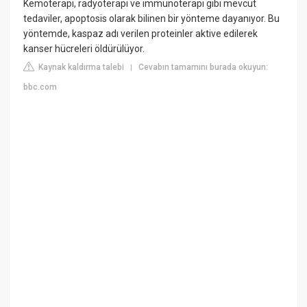
Kemoterapi, radyoterapi ve immunoterapi gibi mevcut
tedaviler, apoptosis olarak bilinen bir yönteme dayanıyor. Bu
yöntemde, kaspaz adı verilen proteinler aktive edilerek
kanser hücreleri öldürülüyor.
Kaynak kaldırma talebi
Cevabın tamamını burada okuyun:
|
bbc.com