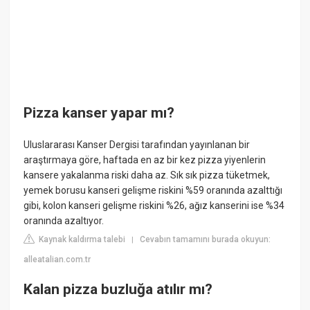
Pizza kanser yapar mı?
Uluslararası Kanser Dergisi tarafından yayınlanan bir
araştırmaya göre, haftada en az bir kez pizza yiyenlerin
kansere yakalanma riski daha az. Sık sık pizza tüketmek,
yemek borusu kanseri gelişme riskini %59 oranında azalttığı
gibi, kolon kanseri gelişme riskini %26, ağız kanserini ise %34
oranında azaltıyor.
Kaynak kaldırma talebi
Cevabın tamamını burada okuyun:
|
alleatalian.com.tr
Kalan pizza buzluğa atılır mı?