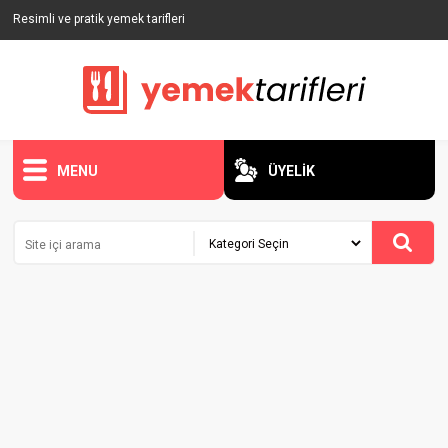
Resimli ve pratik yemek tarifleri
MENU
ÜYELİK