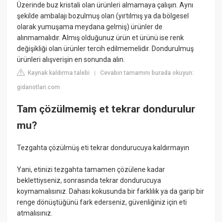
Üzerinde buz kristali olan ürünleri almamaya çalışın. Aynı
şekilde ambalajı bozulmuş olan (yırtılmış ya da bölgesel
olarak yumuşama meydana gelmiş) ürünler de
alınmamalıdır. Almış olduğunuz ürün et ürünü ise renk
değişikliği olan ürünler tercih edilmemelidir. Dondurulmuş
ürünleri alışverişin en sonunda alın.
Kaynak kaldırma talebi
Cevabın tamamını burada okuyun:
|
gidanotlari.com
Tam çözülmemiş et tekrar dondurulur
mu?
Tezgahta çözülmüş eti tekrar dondurucuya kaldırmayın
Yani, etinizi tezgahta tamamen çözülene kadar
beklettiyseniz, sonrasında tekrar dondurucuya
koymamalısınız. Dahası kokusunda bir farklılık ya da garip bir
renge dönüştüğünü fark ederseniz, güvenliğiniz için eti
atmalısınız.