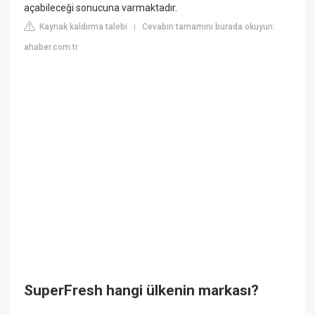
açabileceği sonucuna varmaktadır.
Kaynak kaldırma talebi
Cevabın tamamını burada okuyun:
|
ahaber.com.tr
SuperFresh hangi ülkenin markası?