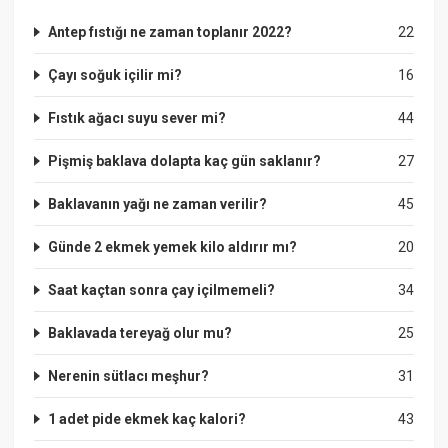
Antep fıstığı ne zaman toplanır 2022?
22
Çayı soğuk içilir mi?
16
Fıstık ağacı suyu sever mi?
44
Pişmiş baklava dolapta kaç gün saklanır?
27
Baklavanın yağı ne zaman verilir?
45
Günde 2 ekmek yemek kilo aldırır mı?
20
Saat kaçtan sonra çay içilmemeli?
34
Baklavada tereyağ olur mu?
25
Nerenin sütlacı meşhur?
31
1 adet pide ekmek kaç kalori?
43