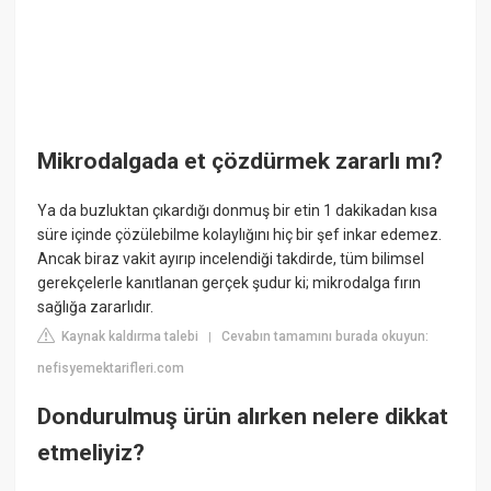
Mikrodalgada et çözdürmek zararlı mı?
Ya da buzluktan çıkardığı donmuş bir etin 1 dakikadan kısa
süre içinde çözülebilme kolaylığını hiç bir şef inkar edemez.
Ancak biraz vakit ayırıp incelendiği takdirde, tüm bilimsel
gerekçelerle kanıtlanan gerçek şudur ki; mikrodalga fırın
sağlığa zararlıdır.
Kaynak kaldırma talebi
Cevabın tamamını burada okuyun:
|
nefisyemektarifleri.com
Dondurulmuş ürün alırken nelere dikkat
etmeliyiz?