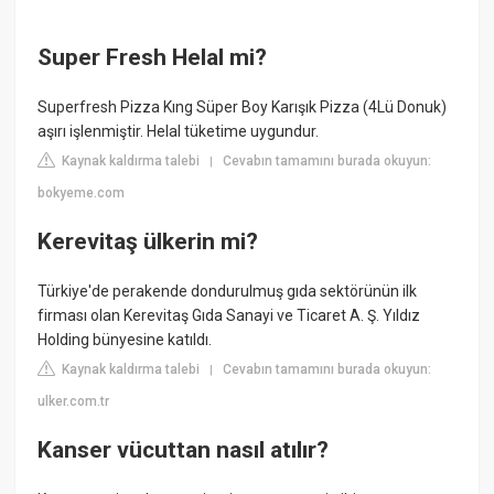
Super Fresh Helal mi?
Superfresh Pizza Kıng Süper Boy Karışık Pizza (4Lü Donuk)
aşırı işlenmiştir. Helal tüketime uygundur.
Kaynak kaldırma talebi
Cevabın tamamını burada okuyun:
|
bokyeme.com
Kerevitaş ülkerin mi?
Türkiye'de perakende dondurulmuş gıda sektörünün ilk
firması olan Kerevitaş Gıda Sanayi ve Ticaret A. Ş. Yıldız
Holding bünyesine katıldı.
Kaynak kaldırma talebi
Cevabın tamamını burada okuyun:
|
ulker.com.tr
Kanser vücuttan nasıl atılır?