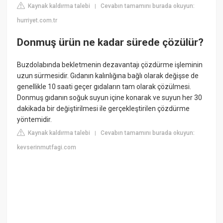
Kaynak kaldırma talebi
Cevabın tamamını burada okuyun:
|
hurriyet.com.tr
Donmuş ürün ne kadar sürede çözülür?
Buzdolabında bekletmenin dezavantajı çözdürme işleminin
uzun sürmesidir. Gıdanın kalınlığına bağlı olarak değişse de
genellikle 10 saati geçer gıdaların tam olarak çözülmesi.
Donmuş gıdanın soğuk suyun içine konarak ve suyun her 30
dakikada bir değiştirilmesi ile gerçekleştirilen çözdürme
yöntemidir.
Kaynak kaldırma talebi
Cevabın tamamını burada okuyun:
|
kevserinmutfagi.com