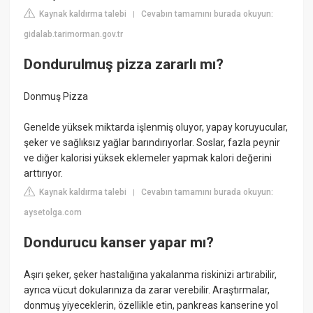
Kaynak kaldırma talebi
Cevabın tamamını burada okuyun:
|
gidalab.tarimorman.gov.tr
Dondurulmuş pizza zararlı mı?
Donmuş Pizza
Genelde yüksek miktarda işlenmiş oluyor, yapay koruyucular,
şeker ve sağlıksız yağlar barındırıyorlar. Soslar, fazla peynir
ve diğer kalorisi yüksek eklemeler yapmak kalori değerini
arttırıyor.
Kaynak kaldırma talebi
Cevabın tamamını burada okuyun:
|
aysetolga.com
Dondurucu kanser yapar mı?
Aşırı şeker, şeker hastalığına yakalanma riskinizi artırabilir,
ayrıca vücut dokularınıza da zarar verebilir. Araştırmalar,
donmuş yiyeceklerin, özellikle etin, pankreas kanserine yol