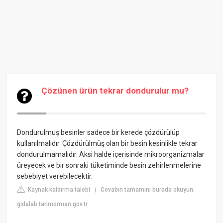
Çözünen ürün tekrar dondurulur mu?
Dondurulmuş besinler sadece bir kerede çözdürülüp
kullanılmalıdır. Çözdürülmüş olan bir besin kesinlikle tekrar
dondurulmamalıdır. Aksi halde içerisinde mikroorganizmalar
üreyecek ve bir sonraki tüketiminde besin zehirlenmelerine
sebebiyet verebilecektir.
Kaynak kaldırma talebi
Cevabın tamamını burada okuyun:
|
gidalab.tarimorman.gov.tr