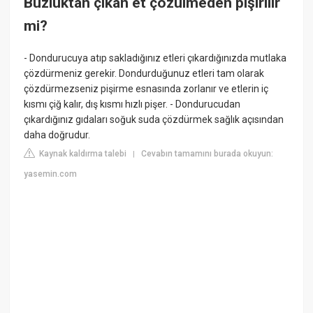
Buzluktan çıkan et çözülmeden pişirilir
mi?
- Dondurucuya atıp sakladığınız etleri çıkardığınızda mutlaka
çözdürmeniz gerekir. Dondurduğunuz etleri tam olarak
çözdürmezseniz pişirme esnasında zorlanır ve etlerin iç
kısmı çiğ kalır, dış kısmı hızlı pişer. - Dondurucudan
çıkardığınız gıdaları soğuk suda çözdürmek sağlık açısından
daha doğrudur.
Kaynak kaldırma talebi
Cevabın tamamını burada okuyun:
|
yasemin.com