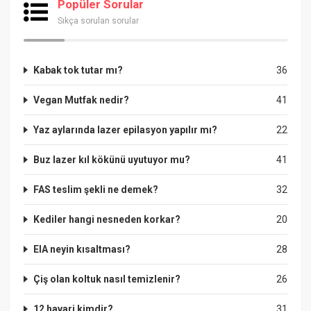
Popüler Sorular
Sıkça sorulan sorular
Kabak tok tutar mı?
36
Vegan Mutfak nedir?
41
Yaz aylarında lazer epilasyon yapılır mı?
22
Buz lazer kıl kökünü uyutuyor mu?
41
FAS teslim şekli ne demek?
32
Kediler hangi nesneden korkar?
20
EIA neyin kısaltması?
28
Çiş olan koltuk nasıl temizlenir?
26
12 havari kimdir?
31