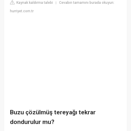
Kaynak kaldırma talebi
Cevabın tamamını burada okuyun:
|
hurriyet.com.tr
Buzu çözülmüş tereyağı tekrar
dondurulur mu?