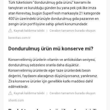
Türk tüketicisini ''dondurulmuş gıda ürünü'' kavramı ile
tanıştıran ve kurulduğu günden bu yana pek çok ilke imza
atan Kerevitaş, bugün SuperFresh markasıyla 21 kategoride
400'ün üzerindeki ürünüyle dondurulmuş gıda pazarının en
zengin ürün portföyüne sahip şirketi konumundadır.
Kaynak kaldırma talebi
Cevabın tamamını burada okuyun:
|
kerevitas.com.tr
Dondurulmuş ürün mü konserve mi?
Konservelinmiş ürünlerin vitamin ve antioksidan seviyesi,
dondurulmuş sebzelere oranla daha düşüktür.
Konservelinmiş ürünlerde eğer taze ürünlerdeki besin
değerini, faydasını alacağınızı düşünüyorsanız, yanılırsınız.
Zira konserve ürünler için genellikle katkı maddesi dahil
edilmektedir.
Kaynak kaldırma talebi
Cevabın tamamını burada okuyun:
|
shonti.com