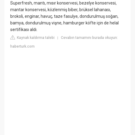
Superfresh, mantı, mısır konservesi, bezelye konservesi,
mantar konservesi, közlenmiş biber, brüksel lahanası,
brokoli, enginar, havuç, taze fasulye, dondurulmuş soğan,
bamya, dondurulmuş vişne, hamburger köfte için de helal
sertifikası aldı.
Kaynak kaldırma talebi
Cevabın tamamını burada okuyun:
|
haberturk.com