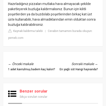
Hazırladığınız pizzaları mutlaka hava almayacak şekilde
paketleyerek buzluğa kaldırmalısınız. Bunun için kilitli
poşetlerden ya da buzdolabı poşetlerinden birkaç kat üst
üste kullanabilir, hava almadıklarından emin olduktan sonra
buzluğa kaldırabilirsiniz.
Kaynak kaldırma talebi
Cevabın tamamını burada okuyun:
|
yemek.com
←
Önceki makale
Sonraki makale
→
1 adet kavrulmuş badem kaç kalori?
En yağlı süt Hangi hayvanda?
Benzer sorular
Sıkça sorulan sorular