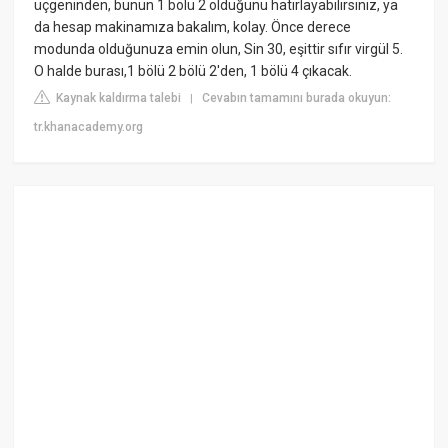
üçgeninden, bunun 1 bölü 2 olduğunu hatırlayabilirsiniz, ya
da hesap makinamıza bakalım, kolay. Önce derece
modunda olduğunuza emin olun, Sin 30, eşittir sıfır virgül 5.
O halde burası,1 bölü 2 bölü 2'den, 1 bölü 4 çıkacak.
Kaynak kaldırma talebi
Cevabın tamamını burada okuyun:
|
tr.khanacademy.org