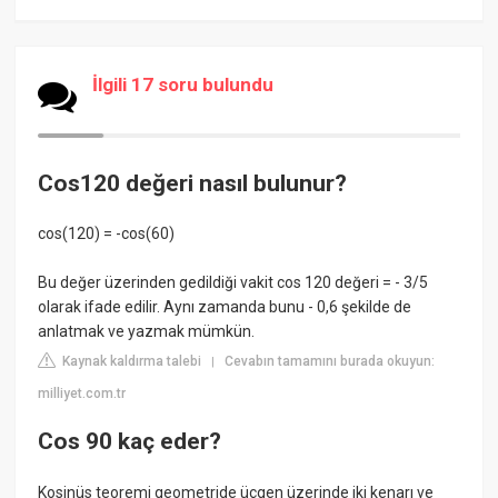
İlgili 17 soru bulundu
Cos120 değeri nasıl bulunur?
cos(120) = -cos(60)
Bu değer üzerinden gedildiği vakit cos 120 değeri = - 3/5
olarak ifade edilir. Aynı zamanda bunu - 0,6 şekilde de
anlatmak ve yazmak mümkün.
Kaynak kaldırma talebi
Cevabın tamamını burada okuyun:
|
milliyet.com.tr
Cos 90 kaç eder?
Kosinüs teoremi geometride üçgen üzerinde iki kenarı ve