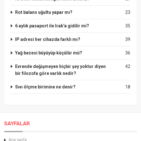
Rot balans uğultu yapar mı?
23
6 aylık pasaport ile Irak'a gidilir mi?
35
IP adresi her cihazda farklı mı?
39
Yağ bezesi büyüyüp küçülür mü?
36
Evrende değişmeyen hiçbir şey yoktur diyen
42
bir filozofa göre varlık nedir?
Sıvı ölçme birimine ne denir?
18
SAYFALAR
Ana sayfa