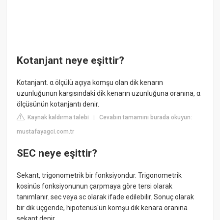
Kotanjant neye eşittir?
Kotanjant. α ölçülü açıya komşu olan dik kenarın
uzunluğunun karşısındaki dik kenarın uzunluğuna oranına, α
ölçüsünün kotanjantı denir.
Kaynak kaldırma talebi
Cevabın tamamını burada okuyun:
|
mustafayagci.com.tr
SEC neye eşittir?
Sekant, trigonometrik bir fonksiyondur. Trigonometrik
kosinüs fonksiyonunun çarpmaya göre tersi olarak
tanımlanır. sec veya sc olarak ifade edilebilir. Sonuç olarak
bir dik üçgende, hipotenüs'ün komşu dik kenara oranına
sekant denir.