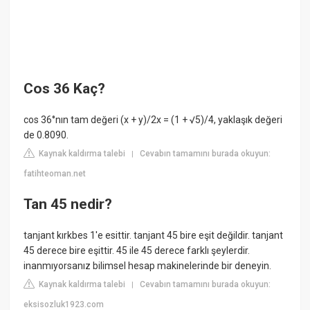
Cos 36 Kaç?
cos 36°nın tam değeri (x + y)/2x = (1 + √5)/4, yaklaşık değeri
de 0.8090.
Kaynak kaldırma talebi
Cevabın tamamını burada okuyun:
|
fatihteoman.net
Tan 45 nedir?
tanjant kırkbes 1'e esittir. tanjant 45 bire eşit değildir. tanjant
45 derece bire eşittir. 45 ile 45 derece farklı şeylerdir.
inanmıyorsanız bilimsel hesap makinelerinde bir deneyin.
Kaynak kaldırma talebi
Cevabın tamamını burada okuyun:
|
eksisozluk1923.com