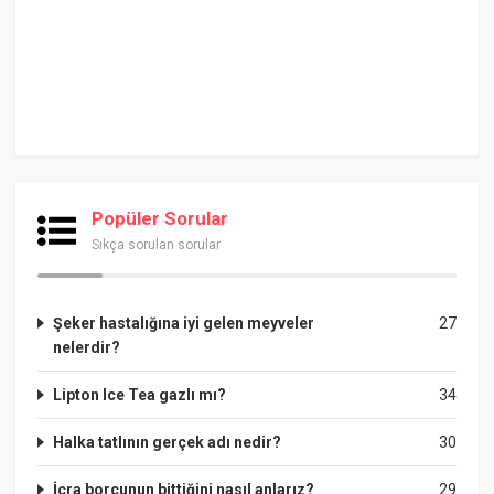
Popüler Sorular
Sıkça sorulan sorular
Şeker hastalığına iyi gelen meyveler
27
nelerdir?
Lipton Ice Tea gazlı mı?
34
Halka tatlının gerçek adı nedir?
30
İcra borcunun bittiğini nasıl anlarız?
29