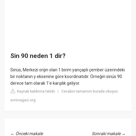
Sin 90 neden 1 dir?
Sinüs, Merkezi orijin olan 1 birim yarıçaplı çember üzerindeki
bir noktanın y eksenine göre koordinatıdır. Örneğin sinüs 90
derece tam olarak 1'e karşılık geliyor.
Kaynak kaldırma talebi
Cevabın tamamını burada okuyun:
|
evrimagaci.org
←
Önceki makale
Sonraki makale
→