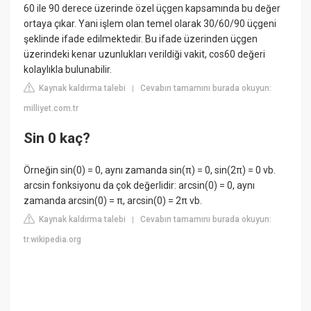
60 ile 90 derece üzerinde özel üçgen kapsamında bu değer
ortaya çıkar. Yani işlem olan temel olarak 30/60/90 üçgeni
şeklinde ifade edilmektedir. Bu ifade üzerinden üçgen
üzerindeki kenar uzunlukları verildiği vakit, cos60 değeri
kolaylıkla bulunabilir.
Kaynak kaldırma talebi
Cevabın tamamını burada okuyun:
|
milliyet.com.tr
Sin 0 kaç?
Örneğin sin(0) = 0, aynı zamanda sin(π) = 0, sin(2π) = 0 vb.
arcsin fonksiyonu da çok değerlidir: arcsin(0) = 0, aynı
zamanda arcsin(0) = π, arcsin(0) = 2π vb.
Kaynak kaldırma talebi
Cevabın tamamını burada okuyun:
|
tr.wikipedia.org