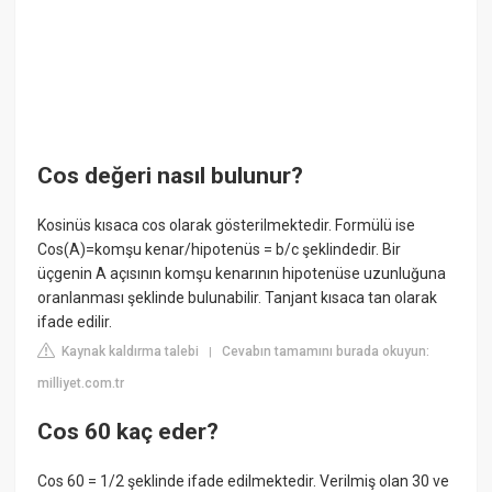
Cos değeri nasıl bulunur?
Kosinüs kısaca cos olarak gösterilmektedir. Formülü ise
Cos(A)=komşu kenar/hipotenüs = b/c şeklindedir. Bir
üçgenin A açısının komşu kenarının hipotenüse uzunluğuna
oranlanması şeklinde bulunabilir. Tanjant kısaca tan olarak
ifade edilir.
Kaynak kaldırma talebi
Cevabın tamamını burada okuyun:
|
milliyet.com.tr
Cos 60 kaç eder?
Cos 60 = 1/2 şeklinde ifade edilmektedir. Verilmiş olan 30 ve