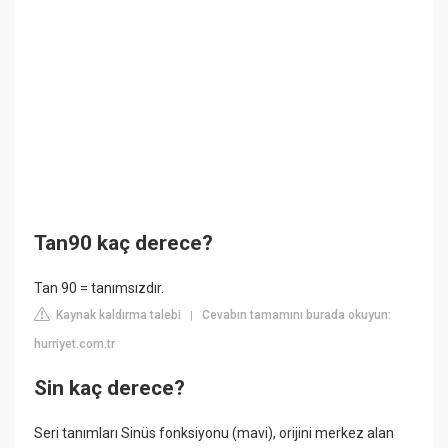
Tan90 kaç derece?
Tan 90 = tanımsızdır.
Kaynak kaldırma talebi
Cevabın tamamını burada okuyun:
|
hurriyet.com.tr
Sin kaç derece?
Seri tanımları Sinüs fonksiyonu (mavi), orijini merkez alan