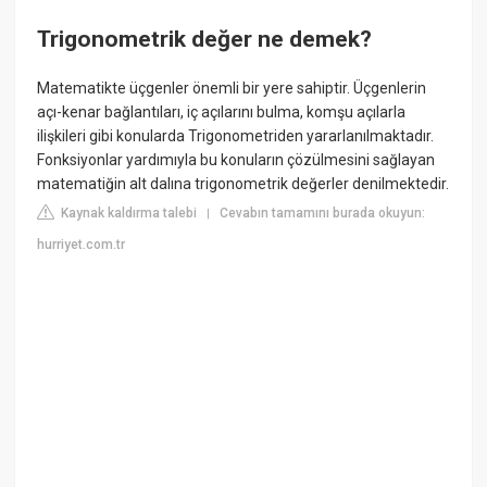
Trigonometrik değer ne demek?
Matematikte üçgenler önemli bir yere sahiptir. Üçgenlerin
açı-kenar bağlantıları, iç açılarını bulma, komşu açılarla
ilişkileri gibi konularda Trigonometriden yararlanılmaktadır.
Fonksiyonlar yardımıyla bu konuların çözülmesini sağlayan
matematiğin alt dalına trigonometrik değerler denilmektedir.
Kaynak kaldırma talebi
Cevabın tamamını burada okuyun:
|
hurriyet.com.tr