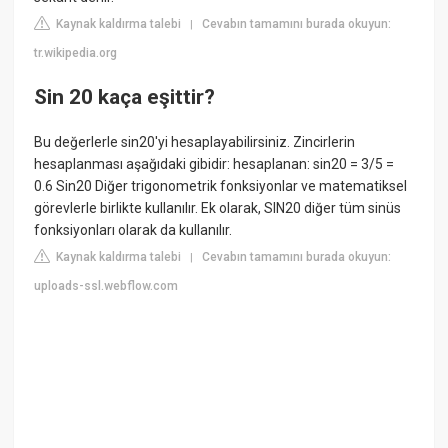
Kaynak kaldırma talebi
Cevabın tamamını burada okuyun:
|
tr.wikipedia.org
Sin 20 kaça eşittir?
Bu değerlerle sin20'yi hesaplayabilirsiniz. Zincirlerin
hesaplanması aşağıdaki gibidir: hesaplanan: sin20 = 3/5 =
0.6 Sin20 Diğer trigonometrik fonksiyonlar ve matematiksel
görevlerle birlikte kullanılır. Ek olarak, SIN20 diğer tüm sinüs
fonksiyonları olarak da kullanılır.
Kaynak kaldırma talebi
Cevabın tamamını burada okuyun:
|
uploads-ssl.webflow.com