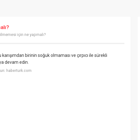
alı?
ilmemesi için ne yapmalı?
 karışımdan birinin soğuk olmaması ve çırpıcı ile sürekli
maya devam edin.
un: haberturk.com