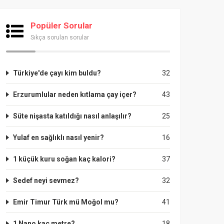
Popüler Sorular
Sıkça sorulan sorular
Türkiye'de çayı kim buldu?
32
Erzurumlular neden kıtlama çay içer?
43
Süte nişasta katıldığı nasıl anlaşılır?
25
Yulaf en sağlıklı nasıl yenir?
16
1 küçük kuru soğan kaç kalori?
37
Sedef neyi sevmez?
32
Emir Timur Türk mü Moğol mu?
41
1 Nano kaç metre?
18