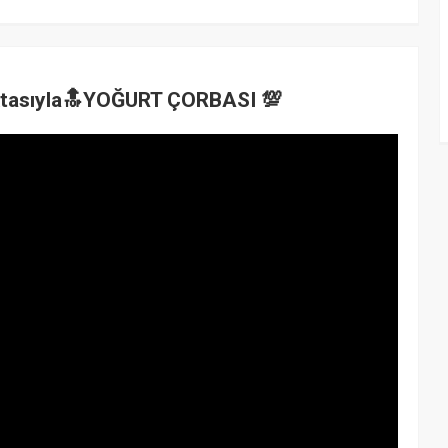
ktasıyla🔝YOĞURT ÇORBASI 💯