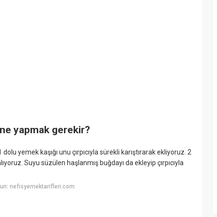
 ne yapmak gerekir?
olu yemek kaşığı unu çırpıcıyla sürekli karıştırarak ekliyoruz. 2
alıyoruz. Suyu süzülen haşlanmış buğdayı da ekleyip çırpıcıyla
n: nefisyemektarifleri.com