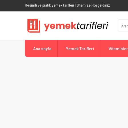
Resimli ve pratik yemek tarifleri | Sitemize Hoşgeldiniz
Ana sayfa
Yemek Tarifleri
Vitaminler