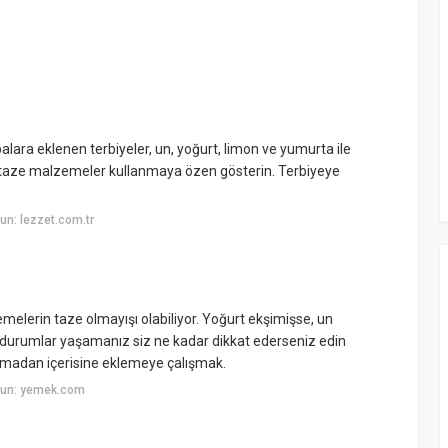
lara eklenen terbiyeler, un, yoğurt, limon ve yumurta ile
in taze malzemeler kullanmaya özen gösterin. Terbiyeye
n: lezzet.com.tr
melerin taze olmayışı olabiliyor. Yoğurt ekşimişse, un
 durumlar yaşamanız siz ne kadar dikkat ederseniz edin
ırmadan içerisine eklemeye çalışmak.
yun: yemek.com