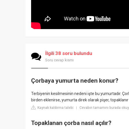
İlgili 38 soru bulundu
Soru cevap kısmı
Çorbaya yumurta neden konur?
Terbiyenin kesilmesinin nedeni işte bu yumurtadır. Çor
birden eklenirse, yumurta direk olarak pişer, topaklanır 
Kaynak kaldırma talebi
Cevabın tamamını burada okuyu
|
Topaklanan çorba nasıl açılır?