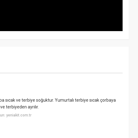
ba sıcak ve terbiye soğuktur. Yumurtalı terbiye sıcak çorbaya
ve terbiyeden ayrılır.
n: yeniakit.com.tr