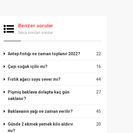
Benzer sorular
Sıkça sorulan sorular
Antep fıstığı ne zaman toplanır 2022?
22
Çayı soğuk içilir mi?
16
Fıstık ağacı suyu sever mi?
44
Pişmiş baklava dolapta kaç gün
27
saklanır?
Baklavanın yağı ne zaman verilir?
45
Günde 2 ekmek yemek kilo aldırır
20
mı?