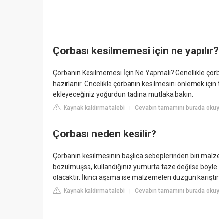
Çorbası kesilmemesi için ne yapılır?
Çorbanın Kesilmemesi İçin Ne Yapmalı? Genellikle çorba
hazırlanır. Öncelikle çorbanın kesilmesini önlemek iç
ekleyeceğiniz yoğurdun tadına mutlaka bakın.
Kaynak kaldırma talebi
Cevabın tamamını burada okuyu
|
Çorbası neden kesilir?
Çorbanın kesilmesinin başlıca sebeplerinden biri malze
bozulmuşsa, kullandığınız yumurta taze değilse böyle
olacaktır. İkinci aşama ise malzemeleri düzgün karışt
Kaynak kaldırma talebi
Cevabın tamamını burada oku
|