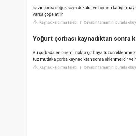
hazır çorba soğuk suya dökülür ve hemen karıştırmaya 
varsa çöpe atılır.
Kaynak kaldırma talebi
Cevabın tamamını burada okuy
|
Yoğurt çorbası kaynadıktan sonra kar
Bu çorbada en önemli nokta çorbaya tuzun eklenme za
tuz mutlaka çorba kaynadıktan sonra eklenmelidir ve heme
Kaynak kaldırma talebi
Cevabın tamamını burada okuyu
|