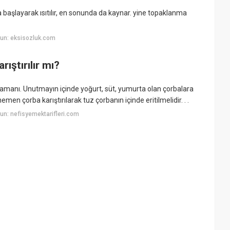
başlayarak ısıtılır, en sonunda da kaynar. yine topaklanma
un: eksisozluk.com
ıştırılır mı?
manı. Unutmayın içinde yoğurt, süt, yumurta olan çorbalara
n çorba karıştırılarak tuz çorbanın içinde eritilmelidir. . .
n: nefisyemektarifleri.com