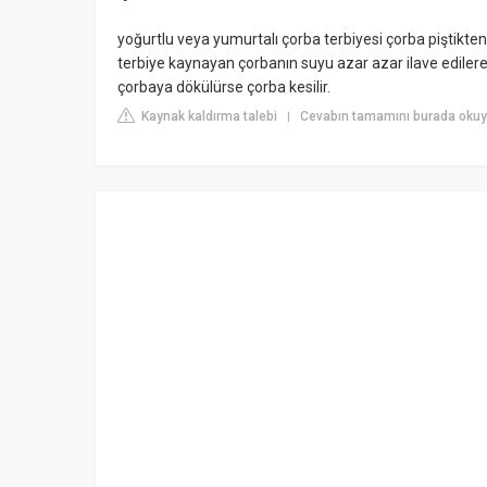
yoğurtlu veya yumurtalı çorba terbiyesi çorba piştikten so
terbiye kaynayan çorbanın suyu azar azar ilave edilere
çorbaya dökülürse çorba kesilir.
Kaynak kaldırma talebi
Cevabın tamamını burada okuy
|