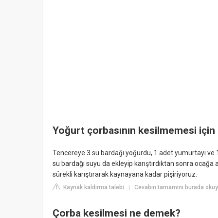
Yoğurt çorbasının kesilmemesi için
Tencereye 3 su bardağı yoğurdu, 1 adet yumurtayı ve 1 d
su bardağı suyu da ekleyip karıştırdıktan sonra ocağa 
sürekli karıştırarak kaynayana kadar pişiriyoruz.
Kaynak kaldırma talebi
Cevabın tamamını burada okuyu
|
Çorba kesilmesi ne demek?