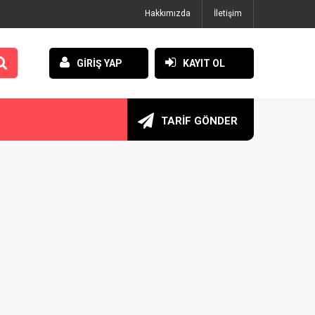
Hakkımızda
İletişim
GİRİŞ YAP
KAYIT OL
TARİF GÖNDER